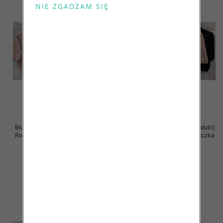
Bluzki damskie ( Turecki produkt)
Bluzki damskie ( Turecki produkt)
Roz Standard , Mix Kolor .Paczka
Roz Standard , Mix Kolor .Paczka
12 szt
12 szt
41.00 zł
41.00 zł
szczegóły
szczegóły