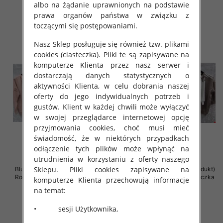
albo na żądanie uprawnionych na podstawie
szczegóły
szczegóły
prawa organów państwa w związku z
toczącymi się postępowaniami.
Nasz Sklep posługuje się również tzw. plikami
cookies (ciasteczka). Pliki te są zapisywane na
komputerze Klienta przez nasz serwer i
dostarczają danych statystycznych o
aktywności Klienta, w celu dobrania naszej
oferty do jego indywidualnych potrzeb i
gustów. Klient w każdej chwili może wyłączyć
w swojej przeglądarce internetowej opcję
przyjmowania cookies, choć musi mieć
świadomość, że w niektórych przypadkach
odłączenie tych plików może wpłynąć na
utrudnienia w korzystaniu z oferty naszego
Sklepu. Pliki cookies zapisywane na
Bluzki damskie ( Turecki produkt)
Bluzki damskie ( Turecki produkt)
Roz Standard , Mix Kolor .Paczka
Roz Standard , Mix Kolor .Paczka
komputerze Klienta przechowują informacje
12 szt
12 szt
na temat:
41.00 zł
41.00 zł
• sesji Użytkownika,
szczegóły
szczegóły