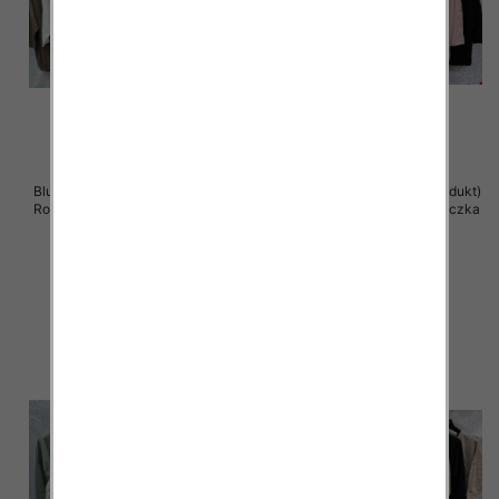
Bluzki damskie ( Turecki produkt)
Bluzki damskie ( Turecki produkt)
Roz Standard , Mix Kolor .Paczka
Roz Standard , Mix Kolor .Paczka
12 szt
12 szt
41.00 zł
41.00 zł
szczegóły
szczegóły