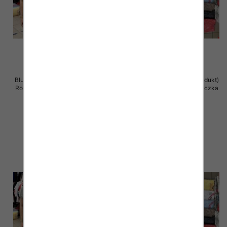
Bluzka damska ( Turecki produkt)
Bluzka damska ( Turecki produkt)
Roz Standard , Mix Kolor .Paczka
Roz Standard , Mix Kolor .Paczka
12 szt
12 szt
11.00 zł
11.00 zł
szczegóły
szczegóły