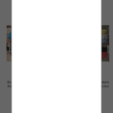
szczegóły
szczegóły
Bluzka damska ( Turecki produkt)
Bluzka damska ( Turecki produkt)
Roz Standard , Mix Kolor .Paczka
Roz Standard , Mix Kolor .Paczka
12 szt
12 szt
11.00 zł
11.00 zł
szczegóły
szczegóły