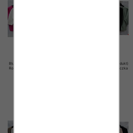
Bluzki damskie ( Turecki produkt)
Bluzki damskie ( Turecki produkt)
Roz Standard , Mix Kolor .Paczka
Roz Standard , Mix Kolor .Paczka
12 szt
12 szt
41.00 zł
41.00 zł
szczegóły
szczegóły