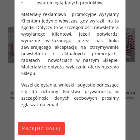
• ostatnio oglądanych produktów,
Materiały reklamowo - promocyjne wysyłamy
Klientom jedynie wówczas, gdy wyrazili na to
zgodę. Dotyczy to w szczególności newslettera
wysyłanego Klientowi, jeżeli potwierdzi
wyraźnie wskazanego przez nas linka
zawierającego akceptację na otrzymywanie
newslettera o aktualnych promocjach,
rabatach i nowościach w naszym Sklepie.
Materiały te dotyczą wyłącznie oferty naszego
Sklepu.
Wszelkie pytania, wnioski i sugestie odnoszące
się do ochrony Państwa prywatności, w
Bluzki damskie ( Turecki produkt)
Bluzki damskie ( Turecki produkt)
szczególności danych osobowych prosimy
Roz Standard , Mix Kolor .Paczka
Roz Standard , Mix Kolor .Paczka
12 szt
12 szt
zgłaszać na email
41.00 zł
41.00 zł
szczegóły
szczegóły