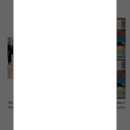
11.00 zł
11.00 zł
szczegóły
szczegóły
Bluzka damska ( Turecki produkt)
Bluzka damska ( Turecki produkt)
Roz Standard , Mix Kolor .Paczka
Roz Standard , Mix Kolor .Paczka
12 szt
12 szt
11.00 zł
11.00 zł
szczegóły
szczegóły