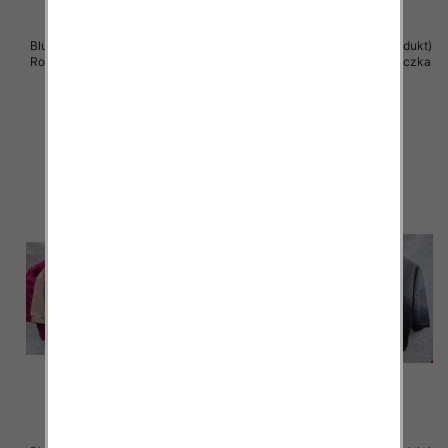
Bluzki damskie ( Turecki produkt)
Bluzki damskie ( Turecki produkt)
Roz Standard , Mix Kolor .Paczka
Roz Standard , Mix Kolor .Paczka
12 szt
12 szt
40.00 zł
39.00 zł
szczegóły
szczegóły