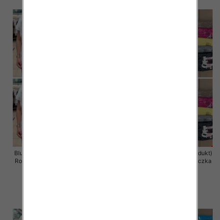
Bluzka damska ( Turecki produkt)
Bluzka damska ( Turecki produkt)
Roz Standard , Mix Kolor .Paczka
Roz Standard , Mix Kolor .Paczka
12 szt
12 szt
11.00 zł
11.00 zł
szczegóły
szczegóły