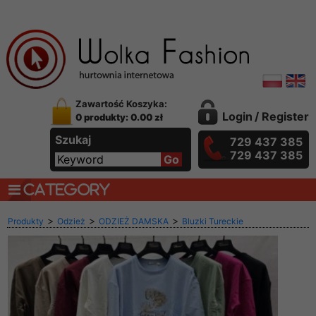
Zawartość Koszyka:
Login
/
Register
0 produkty: 0.00 zł
Szukaj
729 437 385
729 437 385
CATEGORY
>
>
>
Produkty
Odzież
ODZIEŻ DAMSKA
Bluzki Tureckie