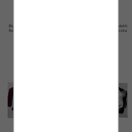
Bluzki damskie ( Turecki produkt)
Bluzki damskie ( Turecki produkt)
Roz Standard , Mix Kolor .Paczka
Roz Standard , Mix Kolor .Paczka
12 szt
12 szt
41.00 zł
41.00 zł
szczegóły
szczegóły