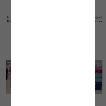
Bluzka damska ( Turecki produkt)
Bluzka damska ( Turecki produkt)
Roz Standard , Mix Kolor .Paczka
Roz Standard , Mix Kolor .Paczka
12 szt
12 szt
11.00 zł
11.00 zł
szczegóły
szczegóły