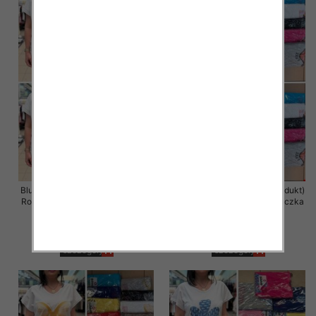
Bluzka damska ( Turecki produkt)
Bluzka damska ( Turecki produkt)
Roz Standard , Mix Kolor .Paczka
Roz Standard , Mix Kolor .Paczka
12 szt
12 szt
11.00 zł
11.00 zł
szczegóły
szczegóły