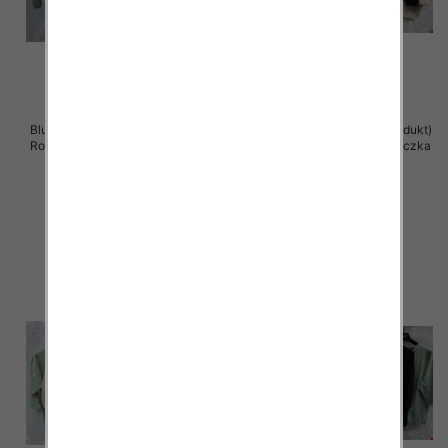
Bluzki damskie ( Turecki produkt)
Bluzki damskie ( Turecki produkt)
Roz Standard , Mix Kolor .Paczka
Roz Standard , Mix Kolor .Paczka
12 szt
12 szt
41.00 zł
41.00 zł
szczegóły
szczegóły