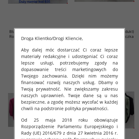
Bluzki damskie ( Turecki produkt)
Bluzki damskie ( Turecki produkt)
Roz Standard , Mix Kolor .Paczka
Roz Standard , Mix Kolor .Paczka
Droga Klientko/Drogi Kliencie,
10 szt
12 szt
Aby dalej móc dostarczać Ci coraz lepsze
46.00 zł
43.00 zł
materiały redakcyjne i udostępniać Ci coraz
szczegóły
szczegóły
lepsze usługi, potrzebujemy zgody na
dopasowanie treści marketingowych do
Twojego zachowania. Dzięki nim możemy
finansować rozwój naszych usług. Dbamy o
Twoją prywatność. Nie zwiększamy zakresu
naszych uprawnień. Twoje dane są u nas
bezpieczne, a zgodę możesz wycofać w każdej
chwili na podstronie polityka prywatności.
Od 25 maja 2018 roku obowiązuje
Rozporządzenie Parlamentu Europejskiego i
Rady (UE) 2016/679 z dnia 27 kwietnia 2016 r.