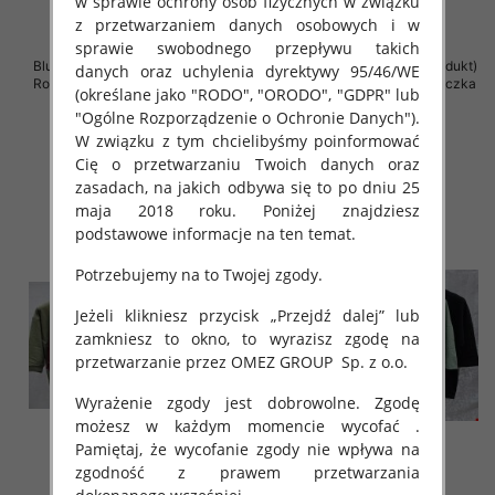
w sprawie ochrony osób fizycznych w związku
z przetwarzaniem danych osobowych i w
sprawie swobodnego przepływu takich
Bluzki damskie ( Turecki produkt)
Bluzki damskie ( Turecki produkt)
danych oraz uchylenia dyrektywy 95/46/WE
Roz Standard , Mix Kolor .Paczka
Roz Standard , Mix Kolor .Paczka
(określane jako "RODO", "ORODO", "GDPR" lub
12 szt
12 szt
"Ogólne Rozporządzenie o Ochronie Danych").
43.00 zł
42.00 zł
W związku z tym chcielibyśmy poinformować
szczegóły
szczegóły
Cię o przetwarzaniu Twoich danych oraz
zasadach, na jakich odbywa się to po dniu 25
maja 2018 roku. Poniżej znajdziesz
podstawowe informacje na ten temat.
Potrzebujemy na to Twojej zgody.
Jeżeli klikniesz przycisk „Przejdź dalej” lub
zamkniesz to okno, to wyrazisz zgodę na
przetwarzanie przez OMEZ GROUP
Sp. z o.o.
Wyrażenie zgody jest dobrowolne. Zgodę
możesz w każdym momencie wycofać .
Pamiętaj, że wycofanie zgody nie wpływa na
zgodność z prawem przetwarzania