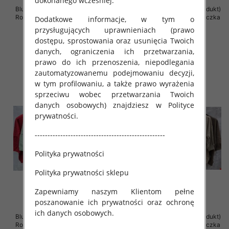
dokonanego wcześniej.
Bluzki damskie ( Turecki produkt)
Bluzki damskie ( Turecki produkt)
Roz Standard , Mix Kolor .Paczka
Roz Standard , Mix Kolor .Paczka
Dodatkowe informacje, w tym o
12 szt
12 szt
przysługujących uprawnieniach (prawo
42.00 zł
42.00 zł
dostępu, sprostowania oraz usunięcia Twoich
danych, ograniczenia ich przetwarzania,
szczegóły
szczegóły
prawo do ich przenoszenia, niepodlegania
zautomatyzowanemu podejmowaniu decyzji,
w tym profilowaniu, a także prawo wyrażenia
sprzeciwu wobec przetwarzania Twoich
danych osobowych) znajdziesz w Polityce
prywatności.
---------------------------------------------------
Polityka prywatności
Polityka prywatności sklepu
Zapewniamy naszym Klientom pełne
poszanowanie ich prywatności oraz ochronę
ich danych osobowych.
Bluzki damskie ( Turecki produkt)
Bluzki damskie ( Turecki produkt)
Roz Standard , Mix Kolor .Paczka
Roz Standard , Mix Kolor .Paczka