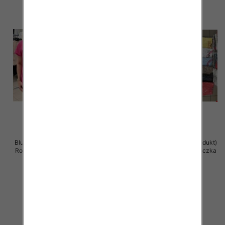
Bluzka damska ( Turecki produkt)
Bluzka damska ( Turecki produkt)
Roz Standard , Mix Kolor .Paczka
Roz Standard , Mix Kolor .Paczka
12 szt
12 szt
11.00 zł
11.00 zł
szczegóły
szczegóły