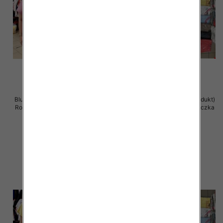
Bluzka damska ( Turecki produkt)
Bluzka damska ( Turecki produkt)
Roz Standard , Mix Kolor .Paczka
Roz Standard , Mix Kolor .Paczka
12 szt
12 szt
11.00 zł
11.00 zł
szczegóły
szczegóły