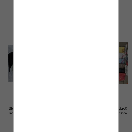
39.00 zł
38.00 zł
szczegóły
szczegóły
Bluzki damskie ( Turecki produkt)
Bluzka damska ( Turecki produkt)
Roz Standard , Mix Kolor .Paczka
Roz Standard , Mix Kolor .Paczka
12 szt
12 szt
36.00 zł
11.00 zł