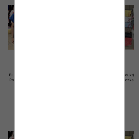
Bluzka damska ( Turecki produkt)
Bluzka damska ( Turecki produkt)
Roz Standard , Mix Kolor .Paczka
Roz Standard , Mix Kolor .Paczka
12 szt
12 szt
11.00 zł
11.00 zł
szczegóły
szczegóły