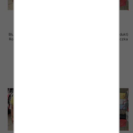
Bluzka damska ( Turecki produkt)
Bluzka damska ( Turecki produkt)
Roz Standard , Mix Kolor .Paczka
Roz Standard , Mix Kolor .Paczka
12 szt
12 szt
11.00 zł
11.00 zł
szczegóły
szczegóły