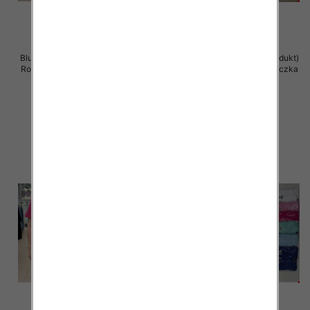
Bluzka damska ( Turecki produkt)
Bluzka damska ( Turecki produkt)
Roz Standard , Mix Kolor .Paczka
Roz Standard , Mix Kolor .Paczka
12 szt
12 szt
11.00 zł
11.00 zł
szczegóły
szczegóły