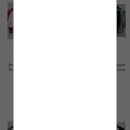
Bluzki damskie ( Turecki produkt)
Bluzki damskie ( Turecki produkt)
Roz Standard , Mix Kolor .Paczka
Roz Standard , Mix Kolor .Paczka
12 szt
12 szt
41.00 zł
41.00 zł
szczegóły
szczegóły