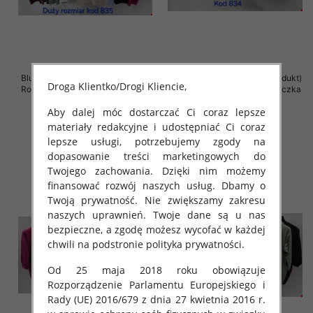
Bluzki damskie ( Turecki produkt)
Bluzki damskie ( Turecki produkt)
Droga Klientko/Drogi Kliencie,
Roz Standard , Mix Kolor .Paczka
Roz Standard , Mix Kolor .Paczka
10 szt
12 szt
Aby dalej móc dostarczać Ci coraz lepsze
46.00 zł
43.00 zł
materiały redakcyjne i udostępniać Ci coraz
szczegóły
szczegóły
lepsze usługi, potrzebujemy zgody na
dopasowanie treści marketingowych do
Twojego zachowania. Dzięki nim możemy
finansować rozwój naszych usług. Dbamy o
Twoją prywatność. Nie zwiększamy zakresu
naszych uprawnień. Twoje dane są u nas
bezpieczne, a zgodę możesz wycofać w każdej
chwili na podstronie polityka prywatności.
Od 25 maja 2018 roku obowiązuje
Rozporządzenie Parlamentu Europejskiego i
Rady (UE) 2016/679 z dnia 27 kwietnia 2016 r.