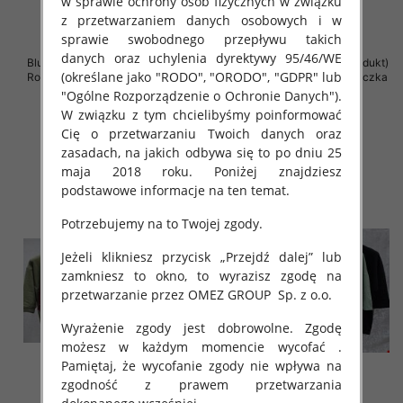
w sprawie ochrony osób fizycznych w związku
z przetwarzaniem danych osobowych i w
sprawie swobodnego przepływu takich
danych oraz uchylenia dyrektywy 95/46/WE
Bluzki damskie ( Turecki produkt)
Bluzki damskie ( Turecki produkt)
(określane jako "RODO", "ORODO", "GDPR" lub
Roz Standard , Mix Kolor .Paczka
Roz Standard , Mix Kolor .Paczka
12 szt
12 szt
"Ogólne Rozporządzenie o Ochronie Danych").
W związku z tym chcielibyśmy poinformować
43.00 zł
42.00 zł
Cię o przetwarzaniu Twoich danych oraz
szczegóły
szczegóły
zasadach, na jakich odbywa się to po dniu 25
maja 2018 roku. Poniżej znajdziesz
podstawowe informacje na ten temat.
Potrzebujemy na to Twojej zgody.
Jeżeli klikniesz przycisk „Przejdź dalej” lub
zamkniesz to okno, to wyrazisz zgodę na
przetwarzanie przez OMEZ GROUP
Sp. z o.o.
Wyrażenie zgody jest dobrowolne. Zgodę
możesz w każdym momencie wycofać .
Pamiętaj, że wycofanie zgody nie wpływa na
zgodność z prawem przetwarzania