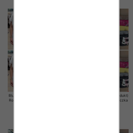
szczegóły
szczegóły
Bluzka damska ( Turecki produkt)
Bluzka damska ( Turecki produkt)
Roz Standard , Mix Kolor .Paczka
Roz Standard , Mix Kolor .Paczka
12 szt
12 szt
11.00 zł
11.00 zł
szczegóły
szczegóły