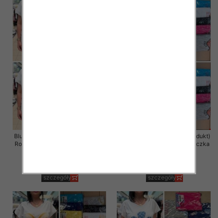
Bluzka damska ( Turecki produkt)
Bluzka damska ( Turecki produkt)
Roz Standard , Mix Kolor .Paczka
Roz Standard , Mix Kolor .Paczka
12 szt
12 szt
11.00 zł
11.00 zł
szczegóły
szczegóły