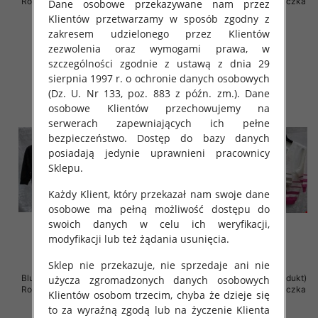
Roz Standard , Mix Kolor .Paczka
Roz Standard , Mix Kolor .Paczka
Dane osobowe przekazywane nam przez
12 szt
12 szt
Klientów przetwarzamy w sposób zgodny z
42.00 zł
42.00 zł
zakresem udzielonego przez Klientów
zezwolenia oraz wymogami prawa, w
szczegóły
szczegóły
szczególności zgodnie z ustawą z dnia 29
sierpnia 1997 r. o ochronie danych osobowych
(Dz. U. Nr 133, poz. 883 z późn. zm.). Dane
osobowe Klientów przechowujemy na
serwerach zapewniających ich pełne
bezpieczeństwo. Dostęp do bazy danych
posiadają jedynie uprawnieni pracownicy
Sklepu.
Każdy Klient, który przekazał nam swoje dane
osobowe ma pełną możliwość dostępu do
swoich danych w celu ich weryfikacji,
modyfikacji lub też żądania usunięcia.
Sklep nie przekazuje, nie sprzedaje ani nie
Bluzki damskie ( Turecki produkt)
Bluzki damskie ( Turecki produkt)
użycza zgromadzonych danych osobowych
Roz Standard , Mix Kolor .Paczka
Roz Standard , Mix Kolor .Paczka
Klientów osobom trzecim, chyba że dzieje się
12 szt
12 szt
to za wyraźną zgodą lub na życzenie Klienta