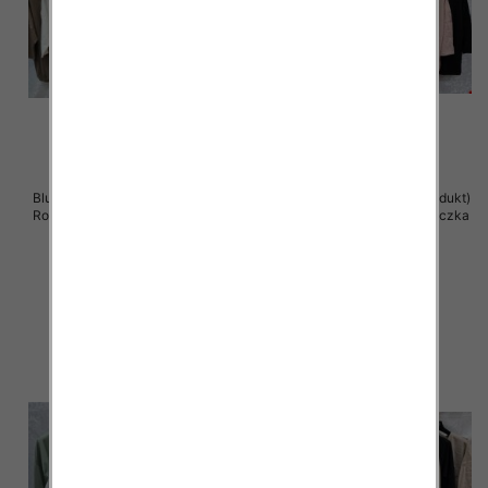
Bluzki damskie ( Turecki produkt)
Bluzki damskie ( Turecki produkt)
Roz Standard , Mix Kolor .Paczka
Roz Standard , Mix Kolor .Paczka
12 szt
12 szt
41.00 zł
41.00 zł
szczegóły
szczegóły