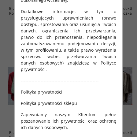
dokonanego wcześniej.
Bluzki damskie ( Turecki produkt)
Bluzki damskie ( Turecki produkt)
Dodatkowe informacje, w tym o
Roz Standard , Mix Kolor .Paczka
Roz Standard , Mix Kolor .Paczka
przysługujących uprawnieniach (prawo
12 szt
12 szt
dostępu, sprostowania oraz usunięcia Twoich
42.00 zł
42.00 zł
danych, ograniczenia ich przetwarzania,
szczegóły
szczegóły
prawo do ich przenoszenia, niepodlegania
zautomatyzowanemu podejmowaniu decyzji,
w tym profilowaniu, a także prawo wyrażenia
sprzeciwu wobec przetwarzania Twoich
danych osobowych) znajdziesz w Polityce
prywatności.
---------------------------------------------------
Polityka prywatności
Polityka prywatności sklepu
Zapewniamy naszym Klientom pełne
poszanowanie ich prywatności oraz ochronę
ich danych osobowych.
Bluzki damskie ( Turecki produkt)
Bluzki damskie ( Turecki produkt)