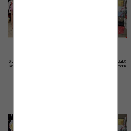
Bluzka damska ( Turecki produkt)
Bluzka damska ( Turecki produkt)
Roz Standard , Mix Kolor .Paczka
Roz Standard , Mix Kolor .Paczka
12 szt
12 szt
11.00 zł
11.00 zł
szczegóły
szczegóły