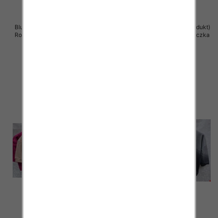
Bluzki damskie ( Turecki produkt)
Bluzki damskie ( Turecki produkt)
Roz Standard , Mix Kolor .Paczka
Roz Standard , Mix Kolor .Paczka
12 szt
12 szt
40.00 zł
39.00 zł
szczegóły
szczegóły