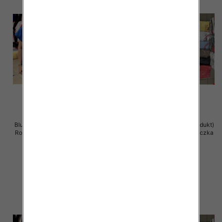
Bluzka damska ( Turecki produkt)
Bluzka damska ( Turecki produkt)
Roz Standard , Mix Kolor .Paczka
Roz Standard , Mix Kolor .Paczka
12 szt
12 szt
11.00 zł
11.00 zł
szczegóły
szczegóły