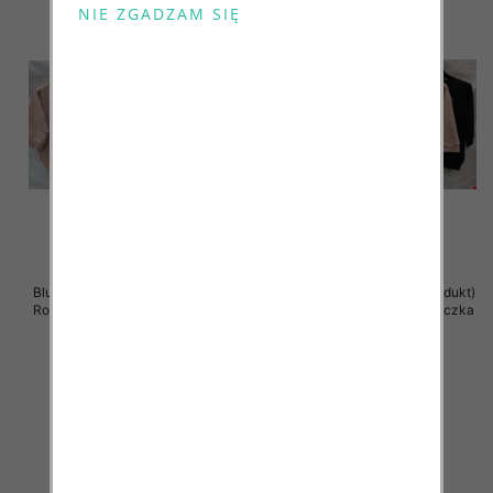
Bluzki damskie ( Turecki produkt)
Bluzki damskie ( Turecki produkt)
Roz Standard , Mix Kolor .Paczka
Roz Standard , Mix Kolor .Paczka
12 szt
12 szt
41.00 zł
41.00 zł
szczegóły
szczegóły