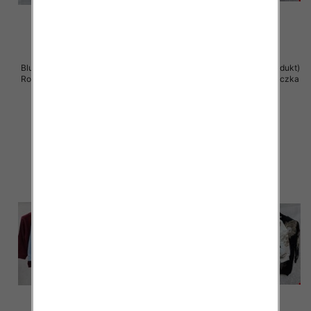
Bluzki damskie ( Turecki produkt)
Bluzki damskie ( Turecki produkt)
Roz Standard , Mix Kolor .Paczka
Roz Standard , Mix Kolor .Paczka
12 szt
12 szt
41.00 zł
41.00 zł
szczegóły
szczegóły