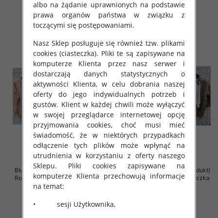
42.00 zł
41.00 zł
albo na żądanie uprawnionych na podstawie
prawa organów państwa w związku z
szczegóły
szczegóły
toczącymi się postępowaniami.
Nasz Sklep posługuje się również tzw. plikami
cookies (ciasteczka). Pliki te są zapisywane na
komputerze Klienta przez nasz serwer i
dostarczają danych statystycznych o
aktywności Klienta, w celu dobrania naszej
oferty do jego indywidualnych potrzeb i
gustów. Klient w każdej chwili może wyłączyć
w swojej przeglądarce internetowej opcję
przyjmowania cookies, choć musi mieć
świadomość, że w niektórych przypadkach
odłączenie tych plików może wpłynąć na
utrudnienia w korzystaniu z oferty naszego
Sklepu. Pliki cookies zapisywane na
Bluzki damskie ( Turecki produkt)
Bluzki damskie ( Turecki produkt)
komputerze Klienta przechowują informacje
Roz Standard , Mix Kolor .Paczka
Roz Standard , Mix Kolor .Paczka
na temat:
12 szt
12 szt
41.00 zł
41.00 zł
• sesji Użytkownika,
szczegóły
szczegóły