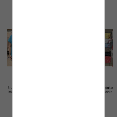
szczegóły
szczegóły
Bluzka damska ( Turecki produkt)
Bluzka damska ( Turecki produkt)
Roz Standard , Mix Kolor .Paczka
Roz Standard , Mix Kolor .Paczka
12 szt
12 szt
11.00 zł
11.00 zł
szczegóły
szczegóły