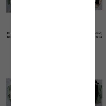
Bluzki damskie ( Turecki produkt)
Bluzki damskie ( Turecki produkt)
Roz Standard , Mix Kolor .Paczka
Roz Standard , Mix Kolor .Paczka
12 szt
12 szt
41.00 zł
41.00 zł
szczegóły
szczegóły