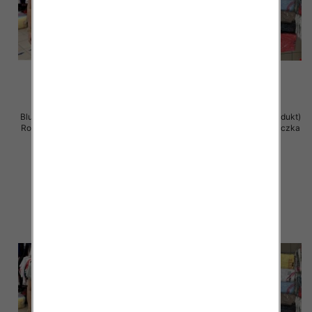
Bluzka damska ( Turecki produkt)
Bluzka damska ( Turecki produkt)
Roz Standard , Mix Kolor .Paczka
Roz Standard , Mix Kolor .Paczka
12 szt
12 szt
11.00 zł
11.00 zł
szczegóły
szczegóły