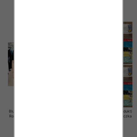
11.00 zł
11.00 zł
szczegóły
szczegóły
Bluzka damska ( Turecki produkt)
Bluzka damska ( Turecki produkt)
Roz Standard , Mix Kolor .Paczka
Roz Standard , Mix Kolor .Paczka
12 szt
12 szt
11.00 zł
11.00 zł