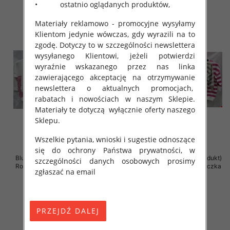
• ostatnio oglądanych produktów,
Materiały reklamowo - promocyjne wysyłamy
Klientom jedynie wówczas, gdy wyrazili na to
zgodę. Dotyczy to w szczególności newslettera
wysyłanego Klientowi, jeżeli potwierdzi
wyraźnie wskazanego przez nas linka
zawierającego akceptację na otrzymywanie
newslettera o aktualnych promocjach,
rabatach i nowościach w naszym Sklepie.
Materiały te dotyczą wyłącznie oferty naszego
Sklepu.
Wszelkie pytania, wnioski i sugestie odnoszące
się do ochrony Państwa prywatności, w
Bluzki damskie ( Turecki produkt)
Bluzki damskie ( Turecki produkt)
szczególności danych osobowych prosimy
Roz Standard , Mix Kolor .Paczka
Roz Standard , Mix Kolor .Paczka
zgłaszać na email
12 szt
12 szt
41.00 zł
41.00 zł
szczegóły
szczegóły