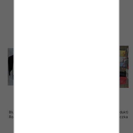
12 szt
12 szt
39.00 zł
38.00 zł
szczegóły
szczegóły
Bluzki damskie ( Turecki produkt)
Bluzka damska ( Turecki produkt)
Roz Standard , Mix Kolor .Paczka
Roz Standard , Mix Kolor .Paczka
12 szt
12 szt
36.00 zł
11.00 zł