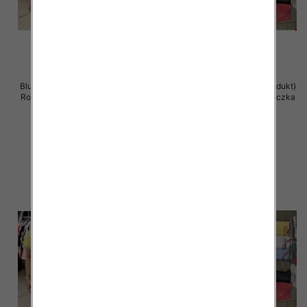
Bluzka damska ( Turecki produkt)
Bluzka damska ( Turecki produkt)
Roz Standard , Mix Kolor .Paczka
Roz Standard , Mix Kolor .Paczka
12 szt
12 szt
11.00 zł
11.00 zł
szczegóły
szczegóły