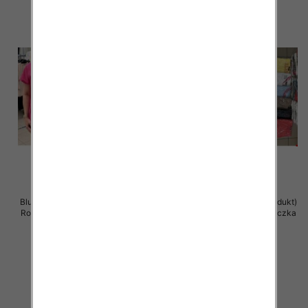
Bluzka damska ( Turecki produkt)
Bluzka damska ( Turecki produkt)
Roz Standard , Mix Kolor .Paczka
Roz Standard , Mix Kolor .Paczka
12 szt
12 szt
11.00 zł
11.00 zł
szczegóły
szczegóły