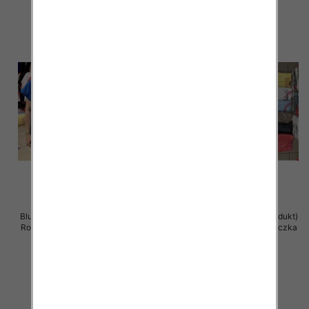
Bluzka damska ( Turecki produkt)
Bluzka damska ( Turecki produkt)
Roz Standard , Mix Kolor .Paczka
Roz Standard , Mix Kolor .Paczka
12 szt
12 szt
11.00 zł
11.00 zł
szczegóły
szczegóły