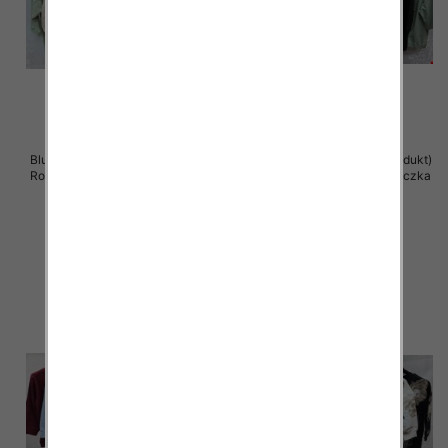
Bluzki damskie ( Turecki produkt)
Bluzki damskie ( Turecki produkt)
Roz Standard , Mix Kolor .Paczka
Roz Standard , Mix Kolor .Paczka
12 szt
12 szt
41.00 zł
41.00 zł
szczegóły
szczegóły