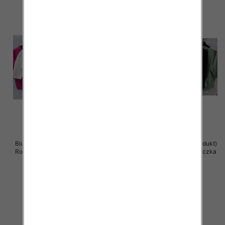
Bluzki damskie ( Turecki produkt)
Bluzki damskie ( Turecki produkt)
Roz Standard , Mix Kolor .Paczka
Roz Standard , Mix Kolor .Paczka
12 szt
12 szt
41.00 zł
41.00 zł
szczegóły
szczegóły