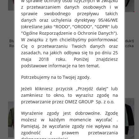
w sprawie ochrony osób fizycznych w związku
z przetwarzaniem danych osobowych i w
sprawie swobodnego przepływu takich
danych oraz uchylenia dyrektywy 95/46/WE
(określane jako "RODO", "ORODO", "GDPR" lub
"Ogólne Rozporządzenie o Ochronie Danych").
W związku z tym chcielibyśmy poinformować
Bluzki damskie ( Turecki produkt)
Bluzki damskie ( Turecki produkt)
Cię o przetwarzaniu Twoich danych oraz
Roz Standard , Mix Kolor .Paczka
Roz Standard , Mix Kolor .Paczka
12 szt
12 szt
zasadach, na jakich odbywa się to po dniu 25
maja 2018 roku. Poniżej znajdziesz
43.00 zł
42.00 zł
podstawowe informacje na ten temat.
szczegóły
szczegóły
Potrzebujemy na to Twojej zgody.
Jeżeli klikniesz przycisk „Przejdź dalej” lub
zamkniesz to okno, to wyrazisz zgodę na
przetwarzanie przez OMEZ GROUP
Sp. z o.o.
Wyrażenie zgody jest dobrowolne. Zgodę
możesz w każdym momencie wycofać .
Pamiętaj, że wycofanie zgody nie wpływa na
zgodność z prawem przetwarzania