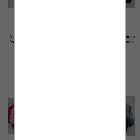
Bluzki damskie ( Turecki produkt)
Bluzki damskie ( Turecki produkt)
Roz Standard , Mix Kolor .Paczka
Roz Standard , Mix Kolor .Paczka
12 szt
12 szt
40.00 zł
39.00 zł
szczegóły
szczegóły