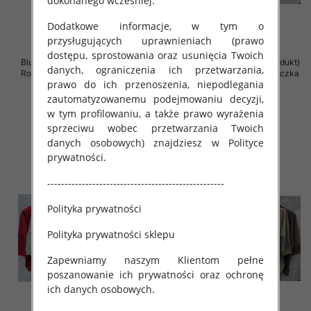
dokonanego wcześniej.
Dodatkowe informacje, w tym o
przysługujących uprawnieniach (prawo
dostępu, sprostowania oraz usunięcia Twoich
Bluzki damskie ( Turecki produkt)
Bluzki damskie ( Turecki produkt)
danych, ograniczenia ich przetwarzania,
Roz Standard , Mix Kolor .Paczka
Roz Standard , Mix Kolor .Paczka
prawo do ich przenoszenia, niepodlegania
12 szt
12 szt
zautomatyzowanemu podejmowaniu decyzji,
42.00 zł
42.00 zł
w tym profilowaniu, a także prawo wyrażenia
szczegóły
szczegóły
sprzeciwu wobec przetwarzania Twoich
danych osobowych) znajdziesz w Polityce
prywatności.
---------------------------------------------------
Polityka prywatności
Polityka prywatności sklepu
Zapewniamy naszym Klientom pełne
poszanowanie ich prywatności oraz ochronę
ich danych osobowych.