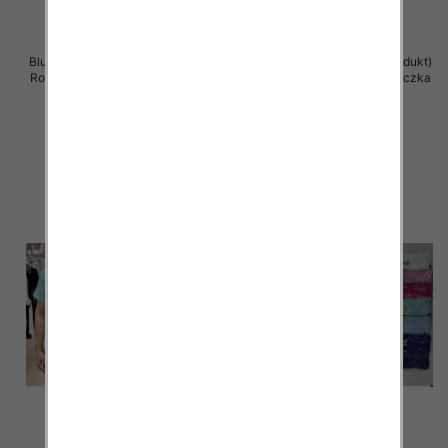
Bluzka damska ( Turecki produkt)
Bluzka damska ( Turecki produkt)
Roz Standard , Mix Kolor .Paczka
Roz Standard , Mix Kolor .Paczka
12 szt
12 szt
11.00 zł
11.00 zł
szczegóły
szczegóły