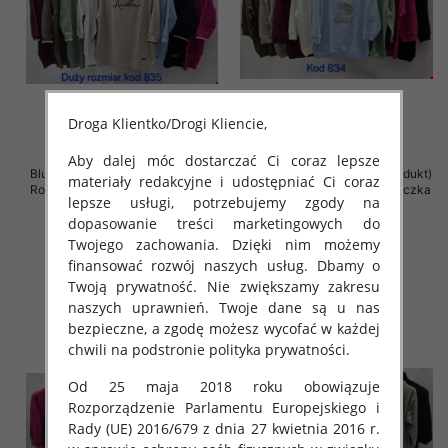
Droga Klientko/Drogi Kliencie,
Aby dalej móc dostarczać Ci coraz lepsze
Bluzki damskie ( Turecki produkt)
Bluzki damskie ( Turecki produkt)
materiały redakcyjne i udostępniać Ci coraz
Roz Standard , Mix Kolor .Paczka
Roz Standard , Mix Kolor .Paczka
lepsze usługi, potrzebujemy zgody na
10 szt
12 szt
dopasowanie treści marketingowych do
46.00 zł
43.00 zł
Twojego zachowania. Dzięki nim możemy
szczegóły
szczegóły
finansować rozwój naszych usług. Dbamy o
Twoją prywatność. Nie zwiększamy zakresu
naszych uprawnień. Twoje dane są u nas
bezpieczne, a zgodę możesz wycofać w każdej
chwili na podstronie polityka prywatności.
Od 25 maja 2018 roku obowiązuje
Rozporządzenie Parlamentu Europejskiego i
Rady (UE) 2016/679 z dnia 27 kwietnia 2016 r.