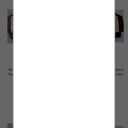
Bluzki damskie ( Turecki produkt)
Bluzki damskie ( Turecki produkt)
Roz Standard , Mix Kolor .Paczka
Roz Standard , Mix Kolor .Paczka
12 szt
12 szt
41.00 zł
41.00 zł
szczegóły
szczegóły