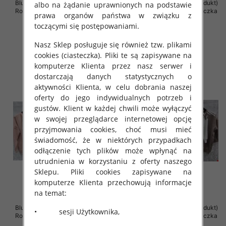
Bluzki damskie ( Turecki produkt)
Bluzki damskie ( Turecki produkt)
albo na żądanie uprawnionych na podstawie
Roz Standard , Mix Kolor .Paczka
Roz Standard , Mix Kolor .Paczka
prawa organów państwa w związku z
12 szt
12 szt
toczącymi się postępowaniami.
42.00 zł
41.00 zł
Nasz Sklep posługuje się również tzw. plikami
szczegóły
szczegóły
cookies (ciasteczka). Pliki te są zapisywane na
komputerze Klienta przez nasz serwer i
dostarczają danych statystycznych o
aktywności Klienta, w celu dobrania naszej
oferty do jego indywidualnych potrzeb i
gustów. Klient w każdej chwili może wyłączyć
w swojej przeglądarce internetowej opcję
przyjmowania cookies, choć musi mieć
świadomość, że w niektórych przypadkach
odłączenie tych plików może wpłynąć na
utrudnienia w korzystaniu z oferty naszego
Sklepu. Pliki cookies zapisywane na
komputerze Klienta przechowują informacje
na temat:
Bluzki damskie ( Turecki produkt)
Bluzki damskie ( Turecki produkt)
• sesji Użytkownika,
Roz Standard , Mix Kolor .Paczka
Roz Standard , Mix Kolor .Paczka
12 szt
12 szt