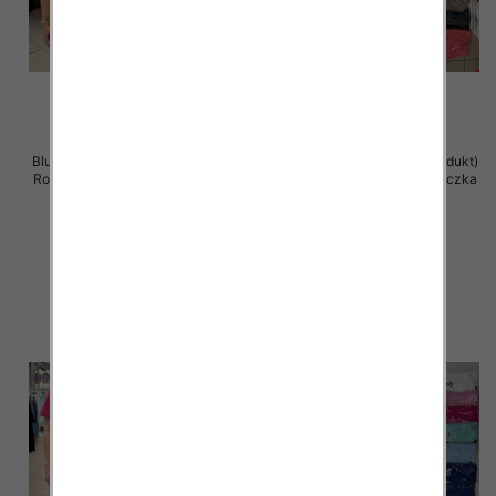
Bluzka damska ( Turecki produkt)
Bluzka damska ( Turecki produkt)
Roz Standard , Mix Kolor .Paczka
Roz Standard , Mix Kolor .Paczka
12 szt
12 szt
11.00 zł
11.00 zł
szczegóły
szczegóły