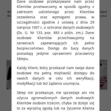
Dane osobowe przekazywane nam przez
Klientów przetwarzamy w sposób zgodny z
zakresem udzielonego przez Klientów
Bluzki damskie ( Turecki produkt)
Bluzki damskie ( Turecki produkt)
Roz Standard , Mix Kolor .Paczka
Roz Standard , Mix Kolor .Paczka
zezwolenia oraz wymogami prawa, w
12 szt
12 szt
szczególności zgodnie z ustawą z dnia 29
42.00 zł
42.00 zł
sierpnia 1997 r. o ochronie danych osobowych
(Dz. U. Nr 133, poz. 883 z późn. zm.). Dane
szczegóły
szczegóły
osobowe Klientów przechowujemy na
serwerach zapewniających ich pełne
bezpieczeństwo. Dostęp do bazy danych
posiadają jedynie uprawnieni pracownicy
Sklepu.
Każdy Klient, który przekazał nam swoje dane
osobowe ma pełną możliwość dostępu do
swoich danych w celu ich weryfikacji,
modyfikacji lub też żądania usunięcia.
Sklep nie przekazuje, nie sprzedaje ani nie
użycza zgromadzonych danych osobowych
Klientów osobom trzecim, chyba że dzieje się
to za wyraźną zgodą lub na życzenie Klienta