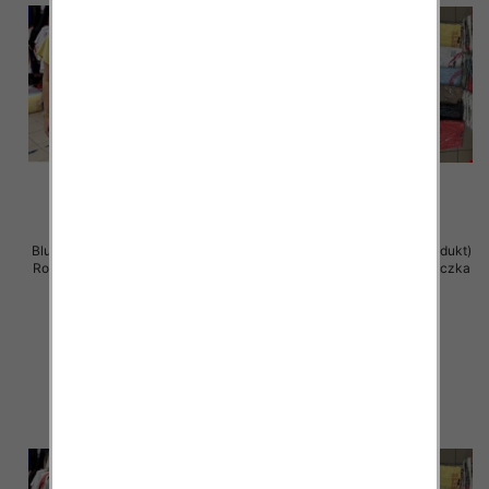
Bluzka damska ( Turecki produkt)
Bluzka damska ( Turecki produkt)
Roz Standard , Mix Kolor .Paczka
Roz Standard , Mix Kolor .Paczka
12 szt
12 szt
11.00 zł
11.00 zł
szczegóły
szczegóły