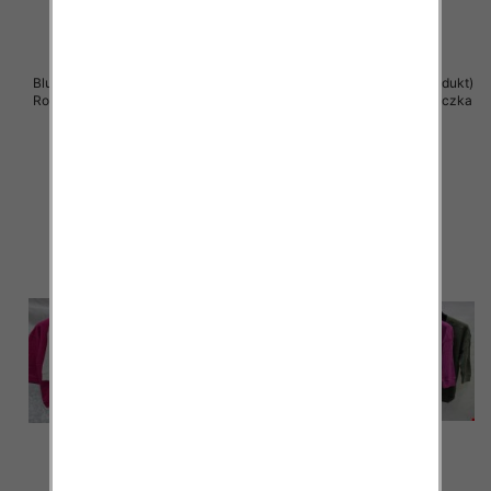
Bluzki damskie ( Turecki produkt)
Bluzki damskie ( Turecki produkt)
Roz Standard , Mix Kolor .Paczka
Roz Standard , Mix Kolor .Paczka
12 szt
12 szt
39.00 zł
39.00 zł
szczegóły
szczegóły