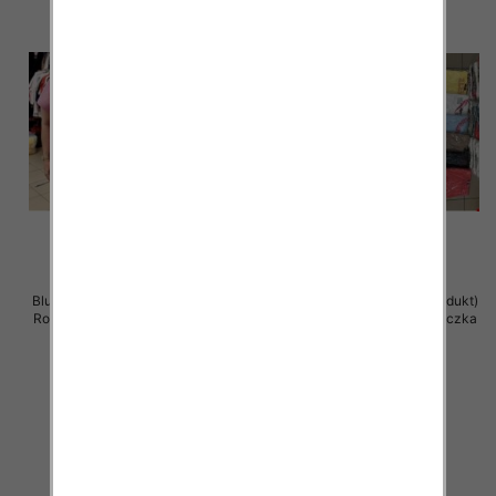
Bluzka damska ( Turecki produkt)
Bluzka damska ( Turecki produkt)
Roz Standard , Mix Kolor .Paczka
Roz Standard , Mix Kolor .Paczka
12 szt
12 szt
11.00 zł
11.00 zł
szczegóły
szczegóły