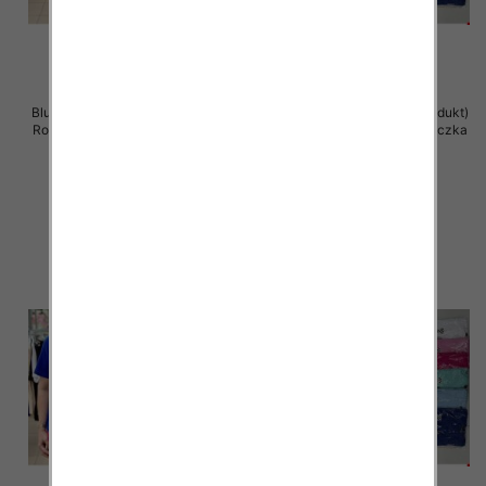
Bluzka damska ( Turecki produkt)
Bluzka damska ( Turecki produkt)
Roz Standard , Mix Kolor .Paczka
Roz Standard , Mix Kolor .Paczka
12 szt
12 szt
11.00 zł
11.00 zł
szczegóły
szczegóły