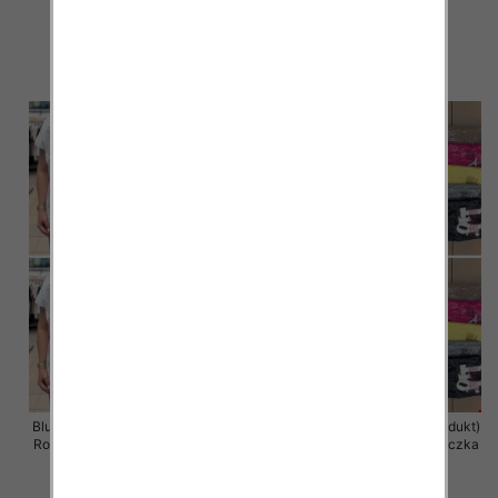
12 szt
12 szt
11.00 zł
11.00 zł
szczegóły
szczegóły
Bluzka damska ( Turecki produkt)
Bluzka damska ( Turecki produkt)
Roz Standard , Mix Kolor .Paczka
Roz Standard , Mix Kolor .Paczka
12 szt
12 szt
11.00 zł
11.00 zł