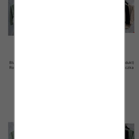
Bluzki damskie ( Turecki produkt)
Bluzki damskie ( Turecki produkt)
Roz Standard , Mix Kolor .Paczka
Roz Standard , Mix Kolor .Paczka
12 szt
12 szt
41.00 zł
41.00 zł
szczegóły
szczegóły