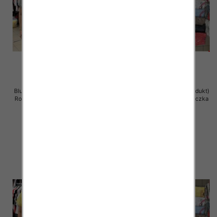
Bluzka damska ( Turecki produkt)
Bluzka damska ( Turecki produkt)
Roz Standard , Mix Kolor .Paczka
Roz Standard , Mix Kolor .Paczka
12 szt
12 szt
11.00 zł
11.00 zł
szczegóły
szczegóły