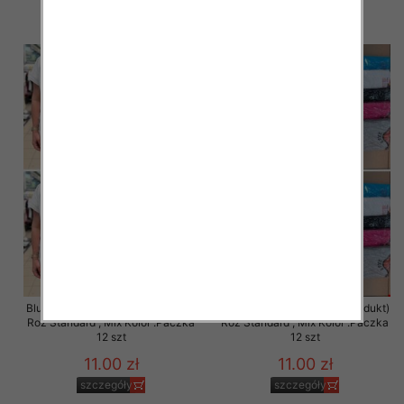
szczegóły
szczegóły
Bluzka damska ( Turecki produkt)
Bluzka damska ( Turecki produkt)
Roz Standard , Mix Kolor .Paczka
Roz Standard , Mix Kolor .Paczka
12 szt
12 szt
11.00 zł
11.00 zł
szczegóły
szczegóły