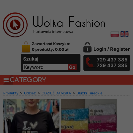
Zawartość Koszyka:
Login
/
Register
0 produkty: 0.00 zł
Szukaj
729 437 385
729 437 385
CATEGORY
>
>
>
Produkty
Odzież
ODZIEŻ DAMSKA
Bluzki Tureckie