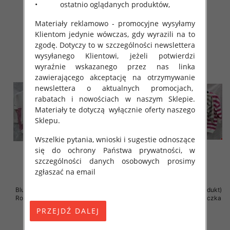
• ostatnio oglądanych produktów,
41.00 zł
41.00 zł
Materiały reklamowo - promocyjne wysyłamy
szczegóły
szczegóły
Klientom jedynie wówczas, gdy wyrazili na to
zgodę. Dotyczy to w szczególności newslettera
wysyłanego Klientowi, jeżeli potwierdzi
wyraźnie wskazanego przez nas linka
zawierającego akceptację na otrzymywanie
newslettera o aktualnych promocjach,
rabatach i nowościach w naszym Sklepie.
Materiały te dotyczą wyłącznie oferty naszego
Sklepu.
Wszelkie pytania, wnioski i sugestie odnoszące
się do ochrony Państwa prywatności, w
szczególności danych osobowych prosimy
zgłaszać na email
Bluzki damskie ( Turecki produkt)
Bluzki damskie ( Turecki produkt)
Roz Standard , Mix Kolor .Paczka
Roz Standard , Mix Kolor .Paczka
12 szt
12 szt
41.00 zł
41.00 zł