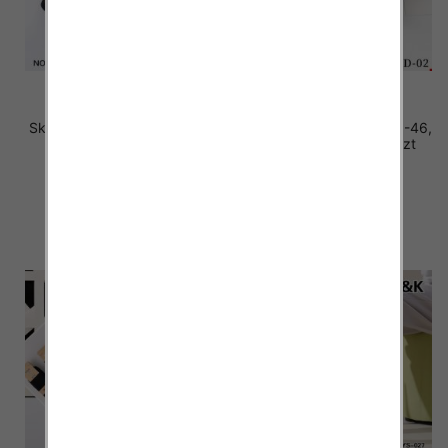
Skarpety męskie Roz 40-46,
Skarpety męskie Roz 40-46,
Mix kolor Paczka 40 szt
Mix kolor Paczka 40 szt
2.50 zł
2.80 zł
szczegóły
szczegóły