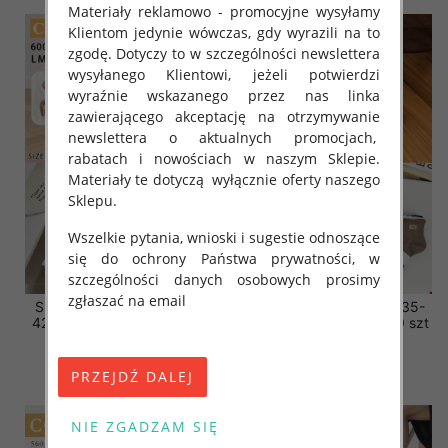
Materiały reklamowo - promocyjne wysyłamy
Klientom jedynie wówczas, gdy wyrazili na to
zgodę. Dotyczy to w szczególności newslettera
wysyłanego Klientowi, jeżeli potwierdzi
wyraźnie wskazanego przez nas linka
zawierającego akceptację na otrzymywanie
newslettera o aktualnych promocjach,
rabatach i nowościach w naszym Sklepie.
Materiały te dotyczą wyłącznie oferty naszego
Sklepu.
Wszelkie pytania, wnioski i sugestie odnoszące
się do ochrony Państwa prywatności, w
szczególności danych osobowych prosimy
zgłaszać na email
Skarpety damskie Roz 35-
Skarpety damskie Roz 35-
42, Mix kolor Paczka 40 szt
42, Mix kolor Paczka 40 szt
3.20 zł
3.20 zł
szczegóły
szczegóły