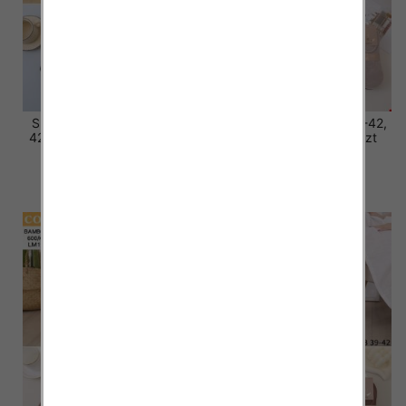
Skarpety damskie Roz 35-
Stopki damskie Roz 35-42,
42, Mix kolor Paczka 40 szt
Mix kolor Paczka 40 szt
3.20 zł
2.80 zł
szczegóły
szczegóły