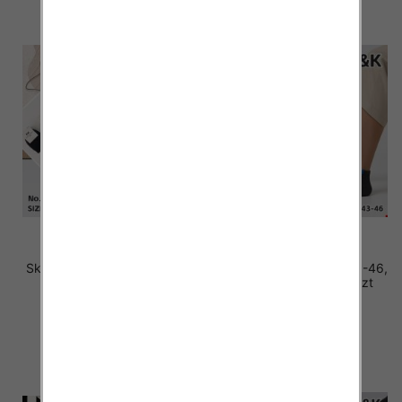
Skarpety męskie Roz 40-46,
Skarpety męskie Roz 40-46,
Mix kolor Paczka 40 szt
Mix kolor Paczka 40 szt
2.20 zł
2.20 zł
szczegóły
szczegóły