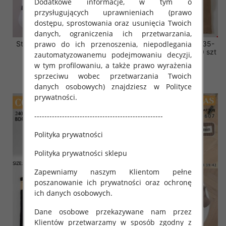
Dodatkowe informacje, w tym o
przysługujących uprawnieniach (prawo
dostępu, sprostowania oraz usunięcia Twoich
danych, ograniczenia ich przetwarzania,
Stopki męskie Roz 39-46, 1
Skarpety damskie Roz 35-
prawo do ich przenoszenia, niepodlegania
kolor Paczka 40 szt
42, Mix kolor Paczka 40 szt
zautomatyzowanemu podejmowaniu decyzji,
w tym profilowaniu, a także prawo wyrażenia
2.80 zł
6.00 zł
sprzeciwu wobec przetwarzania Twoich
szczegóły
szczegóły
danych osobowych) znajdziesz w Polityce
prywatności.
---------------------------------------------------
Polityka prywatności
Polityka prywatności sklepu
Zapewniamy naszym Klientom pełne
poszanowanie ich prywatności oraz ochronę
ich danych osobowych.
Dane osobowe przekazywane nam przez
Klientów przetwarzamy w sposób zgodny z