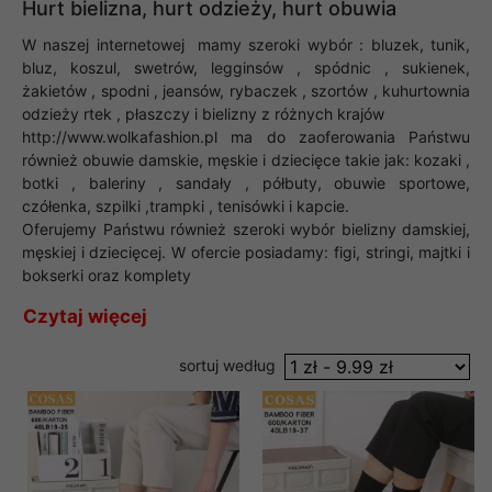
Hurt bielizna, hurt odzieży, hurt obuwia
W naszej internetowej
mamy szeroki wybór : bluzek, tunik,
bluz, koszul, swetrów, legginsów , spódnic , sukienek,
żakietów , spodni , jeansów, rybaczek , szortów , kuhurtownia
odzieży rtek , płaszczy i bielizny z różnych krajów
http://www.wolkafashion.pl ma do zaoferowania Państwu
również obuwie damskie, męskie i dziecięce takie jak: kozaki ,
botki , baleriny , sandały , półbuty, obuwie sportowe,
czółenka, szpilki ,trampki , tenisówki i kapcie.
Oferujemy Państwu również szeroki wybór bielizny damskiej,
męskiej i dziecięcej. W ofercie posiadamy: figi, stringi, majtki i
bokserki oraz komplety
Czytaj więcej
Dotyczą:
Wólka Kosowska hurtownia odzieży, obuwia i Bi
sortuj według