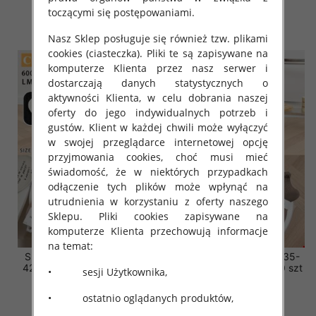
3.20 zł
3.20 zł
toczącymi się postępowaniami.
szczegóły
szczegóły
Nasz Sklep posługuje się również tzw. plikami
cookies (ciasteczka). Pliki te są zapisywane na
komputerze Klienta przez nasz serwer i
dostarczają danych statystycznych o
aktywności Klienta, w celu dobrania naszej
oferty do jego indywidualnych potrzeb i
gustów. Klient w każdej chwili może wyłączyć
w swojej przeglądarce internetowej opcję
przyjmowania cookies, choć musi mieć
świadomość, że w niektórych przypadkach
odłączenie tych plików może wpłynąć na
utrudnienia w korzystaniu z oferty naszego
Sklepu. Pliki cookies zapisywane na
komputerze Klienta przechowują informacje
na temat:
Skarpety damskie Roz 35-
Skarpety damskie Roz 35-
42, Mix kolor Paczka 40 szt
42, Mix kolor Paczka 40 szt
• sesji Użytkownika,
3.20 zł
3.20 zł
• ostatnio oglądanych produktów,
szczegóły
szczegóły