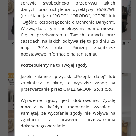
sprawie swobodnego przepływu takich
danych oraz uchylenia dyrektywy 95/46/WE
(określane jako "RODO", "ORODO", "GDPR" lub
"Ogólne Rozporządzenie o Ochronie Danych").
W związku z tym chcielibyśmy poinformować
Cię o przetwarzaniu Twoich danych oraz
zasadach, na jakich odbywa się to po dniu 25
Stopki męskie Roz 39-46,
Stopki męskie Roz 39-46, 1
maja 2018 roku. Poniżej znajdziesz
Mix kolor Paczka 40 szt
kolor Paczka 40 szt
podstawowe informacje na ten temat.
2.80 zł
2.80 zł
Potrzebujemy na to Twojej zgody.
szczegóły
szczegóły
Jeżeli klikniesz przycisk „Przejdź dalej” lub
zamkniesz to okno, to wyrazisz zgodę na
przetwarzanie przez OMEZ GROUP
Sp. z o.o.
Wyrażenie zgody jest dobrowolne. Zgodę
możesz w każdym momencie wycofać .
Pamiętaj, że wycofanie zgody nie wpływa na
zgodność z prawem przetwarzania
dokonanego wcześniej.