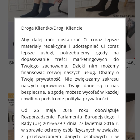
Droga Klientko/Drogi Kliencie,
Aby dalej móc dostarczać Ci coraz lepsze
materiały redakcyjne i udostępniać Ci coraz
lepsze usługi, potrzebujemy zgody na
dopasowanie treści marketingowych do
Skarpety męskie Roz 39-46,
Skarpety męskie Roz 39-46,
Twojego zachowania. Dzięki nim możemy
Mix kolor Paczka 40 szt
Mix kolor Paczka 40 szt
finansować rozwój naszych usług. Dbamy o
3.20 zł
3.20 zł
Twoją prywatność. Nie zwiększamy zakresu
szczegóły
szczegóły
naszych uprawnień. Twoje dane są u nas
bezpieczne, a zgodę możesz wycofać w każdej
chwili na podstronie polityka prywatności.
Od 25 maja 2018 roku obowiązuje
Rozporządzenie Parlamentu Europejskiego i
Rady (UE) 2016/679 z dnia 27 kwietnia 2016 r.
w sprawie ochrony osób fizycznych w związku
z przetwarzaniem danych osobowych i w