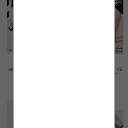
Skarpety męskie Roz 40-46,
Skarpety męskie Roz 40-46,
Mix kolor Paczka 40 szt
Mix kolor Paczka 40 szt
2.20 zł
2.20 zł
szczegóły
szczegóły