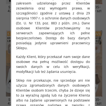
zakresem udzielonego przez Klientów
Skarpety damskie Roz 35-
Skarpety damskie Roz 35-
zezwolenia oraz wymogami prawa, w
42, Mix kolor Paczka 40 szt
42, Mix kolor Paczka 40 szt
szczególności zgodnie z ustawą z dnia 29
6.00 zł
3.20 zł
sierpnia 1997 r. o ochronie danych osobowych
(Dz. U. Nr 133, poz. 883 z późn. zm.). Dane
szczegóły
szczegóły
osobowe Klientów przechowujemy na
serwerach zapewniających ich pełne
bezpieczeństwo. Dostęp do bazy danych
posiadają jedynie uprawnieni pracownicy
Sklepu.
Każdy Klient, który przekazał nam swoje dane
osobowe ma pełną możliwość dostępu do
swoich danych w celu ich weryfikacji,
modyfikacji lub też żądania usunięcia.
Sklep nie przekazuje, nie sprzedaje ani nie
użycza zgromadzonych danych osobowych
Klientów osobom trzecim, chyba że dzieje się
to za wyraźną zgodą lub na życzenie Klienta
Skarpety damskie Roz 35-
Skarpety damskie Roz 35-
albo na żądanie uprawnionych na podstawie
42, Mix kolor Paczka 40 szt
42, Mix kolor Paczka 40 szt
prawa organów państwa w związku z