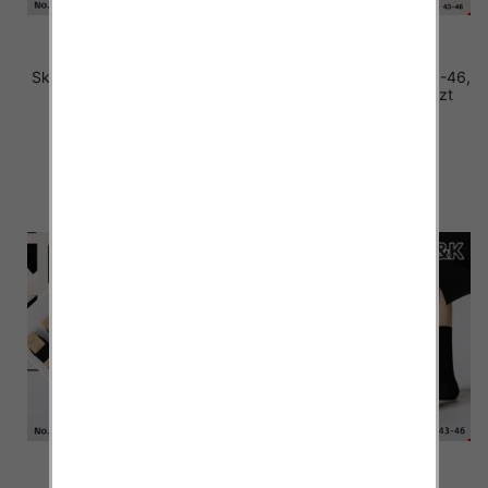
Skarpety męskie Roz 40-46,
Skarpety męskie Roz 40-46,
Mix kolor Paczka 40 szt
Mix kolor Paczka 40 szt
2.80 zł
2.80 zł
szczegóły
szczegóły