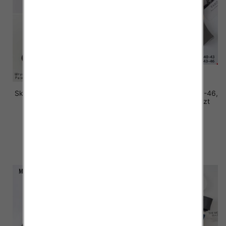
Skarpety męskie Roz 40-46,
Skarpety męskie Roz 40-46,
Mix kolor Paczka 40 szt
Mix kolor Paczka 40 szt
2.20 zł
2.50 zł
szczegóły
szczegóły