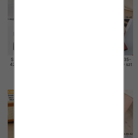
Skarpety damskie Roz 35-
Skarpety damskie Roz 35-
42, Mix kolor Paczka 40 szt
42, Mix kolor Paczka 40 szt
3.20 zł
3.20 zł
szczegóły
szczegóły