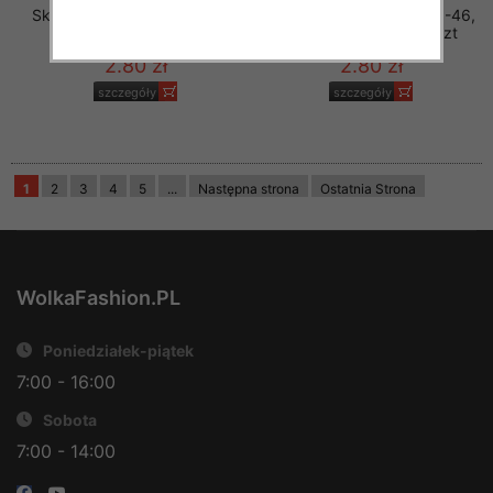
Skarpety męskie Roz 40-46,
Skarpety męskie Roz 40-46,
Mix kolor Paczka 40 szt
Mix kolor Paczka 40 szt
2.80 zł
2.80 zł
szczegóły
szczegóły
1
2
3
4
5
...
Następna strona
Ostatnia Strona
WolkaFashion.PL
Poniedziałek-piątek
7:00 - 16:00
Sobota
7:00 - 14:00