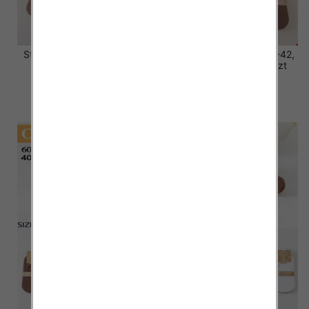
Stopki damskie Roz 35-42,
Stopki damskie Roz 35-42,
Mix kolor Paczka 40 szt
Mix kolor Paczka 40 szt
2.80 zł
2.80 zł
szczegóły
szczegóły