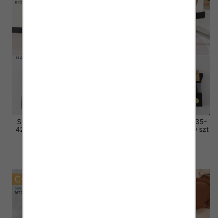
Skarpety damskie Roz 35-
Skarpety damskie Roz 35-
42, Mix kolor Paczka 40 szt
42, Mix kolor Paczka 40 szt
3.20 zł
3.20 zł
szczegóły
szczegóły