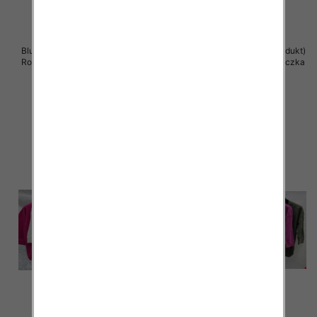
Bluzki damskie ( Turecki produkt)
Bluzki damskie ( Turecki produkt)
Roz Standard , Mix Kolor .Paczka
Roz Standard , Mix Kolor .Paczka
12 szt
12 szt
39.00 zł
39.00 zł
szczegóły
szczegóły