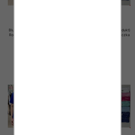
Bluzka damska ( Turecki produkt)
Bluzka damska ( Turecki produkt)
Roz Standard , Mix Kolor .Paczka
Roz Standard , Mix Kolor .Paczka
12 szt
12 szt
11.00 zł
11.00 zł
szczegóły
szczegóły