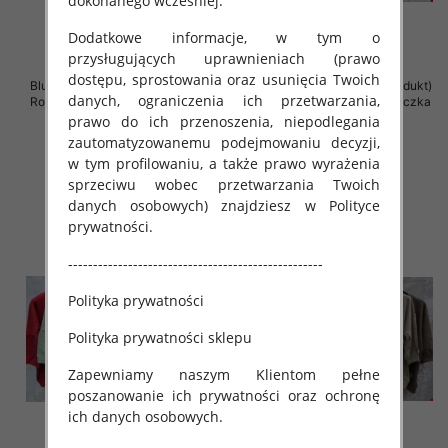
dokonanego wcześniej.
Dodatkowe informacje, w tym o
przysługujących uprawnieniach (prawo
dostępu, sprostowania oraz usunięcia Twoich
Bluzki damskie ( Turecki produkt)
Bluzki damskie ( Turecki produkt)
danych, ograniczenia ich przetwarzania,
Roz Standard , Mix Kolor .Paczka
Roz Standard , Mix Kolor .Paczka
12 szt
12 szt
prawo do ich przenoszenia, niepodlegania
zautomatyzowanemu podejmowaniu decyzji,
42.00 zł
42.00 zł
w tym profilowaniu, a także prawo wyrażenia
szczegóły
szczegóły
sprzeciwu wobec przetwarzania Twoich
danych osobowych) znajdziesz w Polityce
prywatności.
---------------------------------------------------
Polityka prywatności
Polityka prywatności sklepu
Zapewniamy naszym Klientom pełne
poszanowanie ich prywatności oraz ochronę
ich danych osobowych.