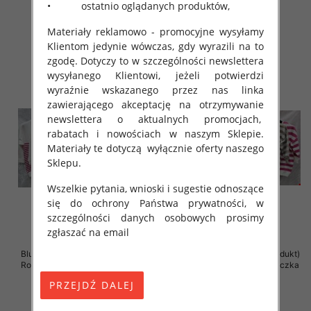
• ostatnio oglądanych produktów,
41.00 zł
41.00 zł
Materiały reklamowo - promocyjne wysyłamy
szczegóły
szczegóły
Klientom jedynie wówczas, gdy wyrazili na to
zgodę. Dotyczy to w szczególności newslettera
wysyłanego Klientowi, jeżeli potwierdzi
wyraźnie wskazanego przez nas linka
zawierającego akceptację na otrzymywanie
newslettera o aktualnych promocjach,
rabatach i nowościach w naszym Sklepie.
Materiały te dotyczą wyłącznie oferty naszego
Sklepu.
Wszelkie pytania, wnioski i sugestie odnoszące
się do ochrony Państwa prywatności, w
szczególności danych osobowych prosimy
zgłaszać na email
Bluzki damskie ( Turecki produkt)
Bluzki damskie ( Turecki produkt)
Roz Standard , Mix Kolor .Paczka
Roz Standard , Mix Kolor .Paczka
12 szt
12 szt
41.00 zł
41.00 zł