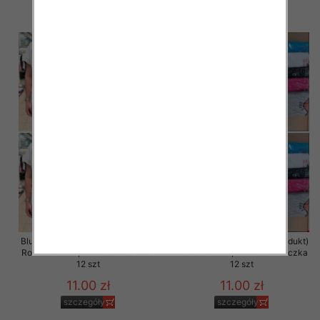
szczegóły
szczegóły
Bluzka damska ( Turecki produkt)
Bluzka damska ( Turecki produkt)
Roz Standard , Mix Kolor .Paczka
Roz Standard , Mix Kolor .Paczka
12 szt
12 szt
11.00 zł
11.00 zł
szczegóły
szczegóły