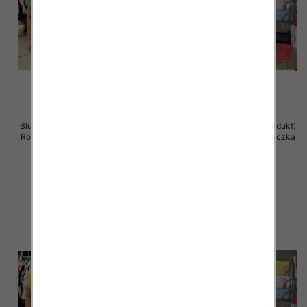
Bluzka damska ( Turecki produkt)
Bluzka damska ( Turecki produkt)
Roz Standard , Mix Kolor .Paczka
Roz Standard , Mix Kolor .Paczka
12 szt
12 szt
11.00 zł
11.00 zł
szczegóły
szczegóły