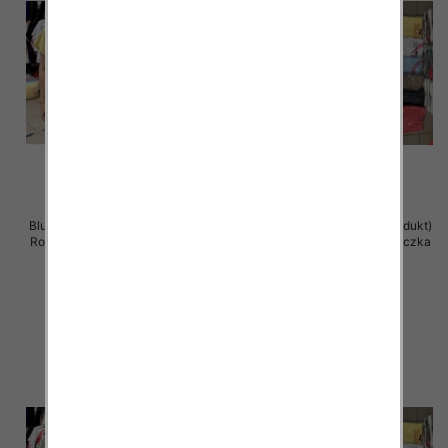
Bluzka damska ( Turecki produkt)
Bluzka damska ( Turecki produkt)
Roz Standard , Mix Kolor .Paczka
Roz Standard , Mix Kolor .Paczka
12 szt
12 szt
11.00 zł
11.00 zł
szczegóły
szczegóły