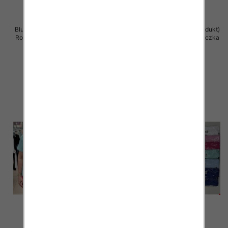
Bluzka damska ( Turecki produkt)
Bluzka damska ( Turecki produkt)
Roz Standard , Mix Kolor .Paczka
Roz Standard , Mix Kolor .Paczka
12 szt
12 szt
11.00 zł
11.00 zł
szczegóły
szczegóły