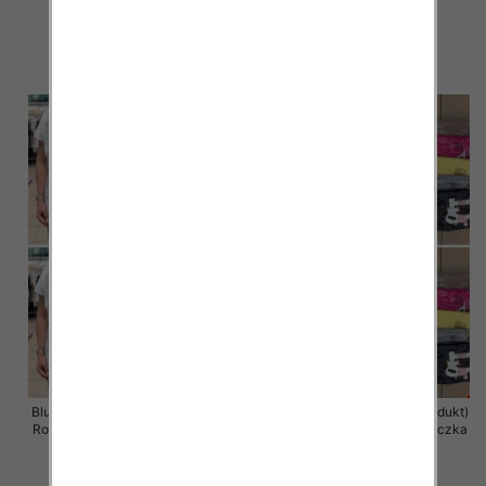
12 szt
12 szt
11.00 zł
11.00 zł
szczegóły
szczegóły
Bluzka damska ( Turecki produkt)
Bluzka damska ( Turecki produkt)
Roz Standard , Mix Kolor .Paczka
Roz Standard , Mix Kolor .Paczka
12 szt
12 szt
11.00 zł
11.00 zł