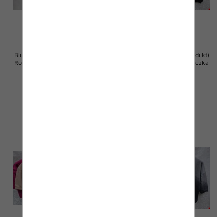
Bluzki damskie ( Turecki produkt)
Bluzki damskie ( Turecki produkt)
Roz Standard , Mix Kolor .Paczka
Roz Standard , Mix Kolor .Paczka
12 szt
12 szt
40.00 zł
39.00 zł
szczegóły
szczegóły