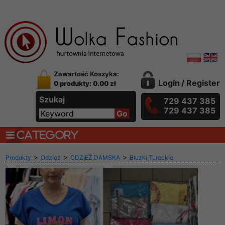
Zawartość Koszyka:
Login
/
Register
0 produkty: 0.00 zł
Szukaj
729 437 385
729 437 385
CATEGORY
>
>
>
Produkty
Odzież
ODZIEŻ DAMSKA
Bluzki Tureckie