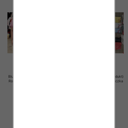
Bluzka damska ( Turecki produkt)
Bluzka damska ( Turecki produkt)
Roz Standard , Mix Kolor .Paczka
Roz Standard , Mix Kolor .Paczka
12 szt
12 szt
11.00 zł
11.00 zł
szczegóły
szczegóły