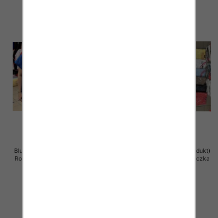
Bluzka damska ( Turecki produkt)
Bluzka damska ( Turecki produkt)
Roz Standard , Mix Kolor .Paczka
Roz Standard , Mix Kolor .Paczka
12 szt
12 szt
11.00 zł
11.00 zł
szczegóły
szczegóły