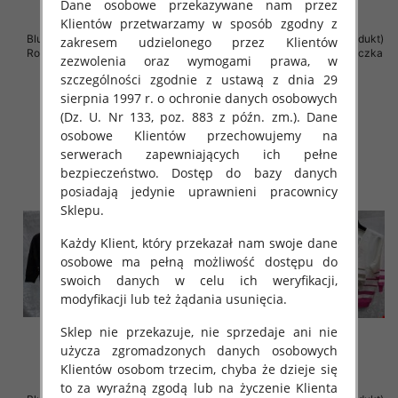
Dane osobowe przekazywane nam przez
Klientów przetwarzamy w sposób zgodny z
Bluzki damskie ( Turecki produkt)
Bluzki damskie ( Turecki produkt)
zakresem udzielonego przez Klientów
Roz Standard , Mix Kolor .Paczka
Roz Standard , Mix Kolor .Paczka
zezwolenia oraz wymogami prawa, w
12 szt
12 szt
szczególności zgodnie z ustawą z dnia 29
42.00 zł
42.00 zł
sierpnia 1997 r. o ochronie danych osobowych
szczegóły
szczegóły
(Dz. U. Nr 133, poz. 883 z późn. zm.). Dane
osobowe Klientów przechowujemy na
serwerach zapewniających ich pełne
bezpieczeństwo. Dostęp do bazy danych
posiadają jedynie uprawnieni pracownicy
Sklepu.
Każdy Klient, który przekazał nam swoje dane
osobowe ma pełną możliwość dostępu do
swoich danych w celu ich weryfikacji,
modyfikacji lub też żądania usunięcia.
Sklep nie przekazuje, nie sprzedaje ani nie
użycza zgromadzonych danych osobowych
Klientów osobom trzecim, chyba że dzieje się
to za wyraźną zgodą lub na życzenie Klienta