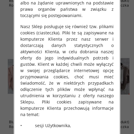
Bluzki damskie ( Turecki produkt)
Bluzki damskie ( Turecki produkt)
albo na żądanie uprawnionych na podstawie
Roz Standard , Mix Kolor .Paczka
Roz Standard , Mix Kolor .Paczka
prawa organów państwa w związku z
12 szt
12 szt
toczącymi się postępowaniami.
42.00 zł
41.00 zł
Nasz Sklep posługuje się również tzw. plikami
szczegóły
szczegóły
cookies (ciasteczka). Pliki te są zapisywane na
komputerze Klienta przez nasz serwer i
dostarczają danych statystycznych o
aktywności Klienta, w celu dobrania naszej
oferty do jego indywidualnych potrzeb i
gustów. Klient w każdej chwili może wyłączyć
w swojej przeglądarce internetowej opcję
przyjmowania cookies, choć musi mieć
świadomość, że w niektórych przypadkach
odłączenie tych plików może wpłynąć na
utrudnienia w korzystaniu z oferty naszego
Sklepu. Pliki cookies zapisywane na
komputerze Klienta przechowują informacje
na temat:
Bluzki damskie ( Turecki produkt)
Bluzki damskie ( Turecki produkt)
• sesji Użytkownika,
Roz Standard , Mix Kolor .Paczka
Roz Standard , Mix Kolor .Paczka
12 szt
12 szt