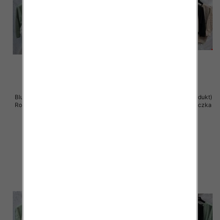
Bluzki damskie ( Turecki produkt)
Bluzki damskie ( Turecki produkt)
Roz Standard , Mix Kolor .Paczka
Roz Standard , Mix Kolor .Paczka
12 szt
12 szt
41.00 zł
41.00 zł
szczegóły
szczegóły