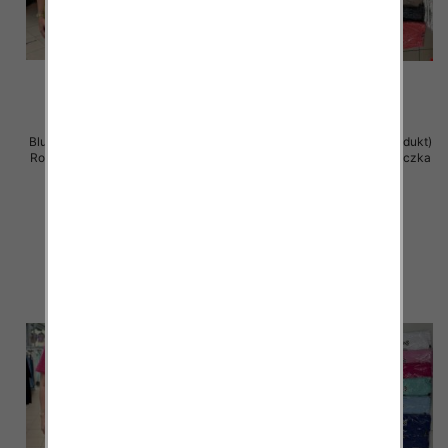
Bluzka damska ( Turecki produkt)
Bluzka damska ( Turecki produkt)
Roz Standard , Mix Kolor .Paczka
Roz Standard , Mix Kolor .Paczka
12 szt
12 szt
11.00 zł
11.00 zł
szczegóły
szczegóły