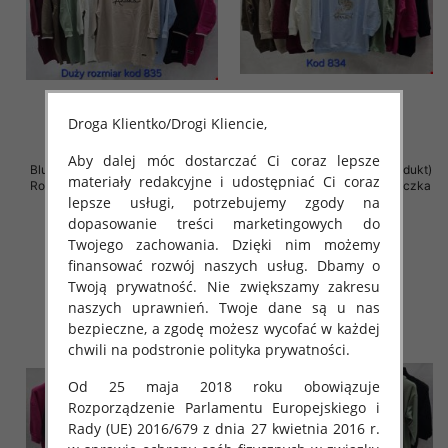
Droga Klientko/Drogi Kliencie,
Aby dalej móc dostarczać Ci coraz lepsze
Bluzki damskie ( Turecki produkt)
Bluzki damskie ( Turecki produkt)
materiały redakcyjne i udostępniać Ci coraz
Roz Standard , Mix Kolor .Paczka
Roz Standard , Mix Kolor .Paczka
lepsze usługi, potrzebujemy zgody na
10 szt
12 szt
dopasowanie treści marketingowych do
46.00 zł
43.00 zł
Twojego zachowania. Dzięki nim możemy
szczegóły
szczegóły
finansować rozwój naszych usług. Dbamy o
Twoją prywatność. Nie zwiększamy zakresu
naszych uprawnień. Twoje dane są u nas
bezpieczne, a zgodę możesz wycofać w każdej
chwili na podstronie polityka prywatności.
Od 25 maja 2018 roku obowiązuje
Rozporządzenie Parlamentu Europejskiego i
Rady (UE) 2016/679 z dnia 27 kwietnia 2016 r.