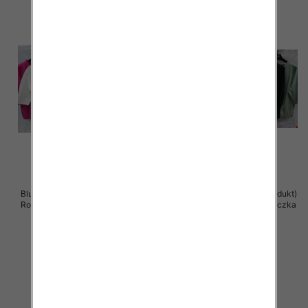
Bluzki damskie ( Turecki produkt)
Bluzki damskie ( Turecki produkt)
Roz Standard , Mix Kolor .Paczka
Roz Standard , Mix Kolor .Paczka
12 szt
12 szt
41.00 zł
41.00 zł
szczegóły
szczegóły