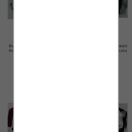
Bluzki damskie ( Turecki produkt)
Bluzki damskie ( Turecki produkt)
Roz Standard , Mix Kolor .Paczka
Roz Standard , Mix Kolor .Paczka
12 szt
12 szt
41.00 zł
41.00 zł
szczegóły
szczegóły