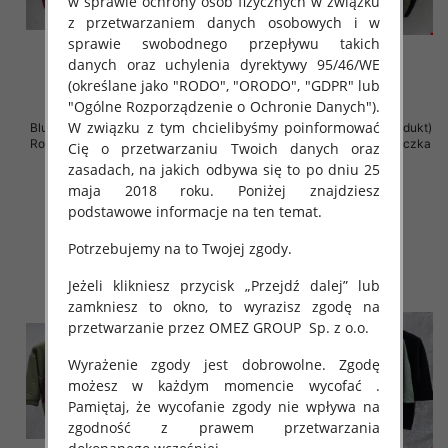
w sprawie ochrony osób fizycznych w związku
z przetwarzaniem danych osobowych i w
sprawie swobodnego przepływu takich
danych oraz uchylenia dyrektywy 95/46/WE
(określane jako "RODO", "ORODO", "GDPR" lub
"Ogólne Rozporządzenie o Ochronie Danych").
W związku z tym chcielibyśmy poinformować
Bluzki damskie ( Turecki produkt)
Bluzki damskie ( Turecki produkt)
Roz Standard , Mix Kolor .Paczka
Roz Standard , Mix Kolor .Paczka
Cię o przetwarzaniu Twoich danych oraz
12 szt
12 szt
zasadach, na jakich odbywa się to po dniu 25
43.00 zł
42.00 zł
maja 2018 roku. Poniżej znajdziesz
podstawowe informacje na ten temat.
szczegóły
szczegóły
Potrzebujemy na to Twojej zgody.
Jeżeli klikniesz przycisk „Przejdź dalej” lub
zamkniesz to okno, to wyrazisz zgodę na
przetwarzanie przez OMEZ GROUP
Sp. z o.o.
Wyrażenie zgody jest dobrowolne. Zgodę
możesz w każdym momencie wycofać .
Pamiętaj, że wycofanie zgody nie wpływa na
zgodność z prawem przetwarzania