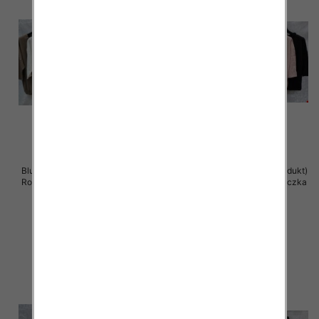
Bluzki damskie ( Turecki produkt)
Bluzki damskie ( Turecki produkt)
Roz Standard , Mix Kolor .Paczka
Roz Standard , Mix Kolor .Paczka
12 szt
12 szt
41.00 zł
41.00 zł
szczegóły
szczegóły