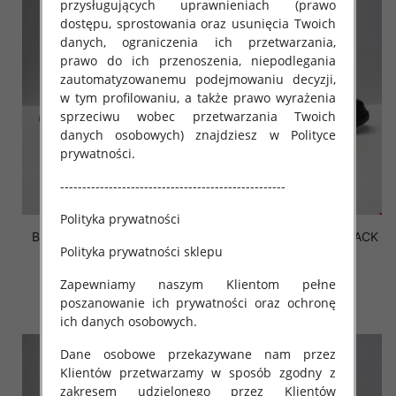
przysługujących uprawnieniach (prawo
dostępu, sprostowania oraz usunięcia Twoich
danych, ograniczenia ich przetwarzania,
prawo do ich przenoszenia, niepodlegania
zautomatyzowanemu podejmowaniu decyzji,
w tym profilowaniu, a także prawo wyrażenia
sprzeciwu wobec przetwarzania Twoich
danych osobowych) znajdziesz w Polityce
prywatności.
---------------------------------------------------
Polityka prywatności
Botki Męskie K803 CAMEL
Botki Męskie 58206 BLACK
Polityka prywatności sklepu
41-46 OCIEPLANE
40-45 OCIEPLANE
69.50 zł
71.50 zł
Zapewniamy naszym Klientom pełne
szczegóły
szczegóły
poszanowanie ich prywatności oraz ochronę
ich danych osobowych.
Dane osobowe przekazywane nam przez
Klientów przetwarzamy w sposób zgodny z
zakresem udzielonego przez Klientów