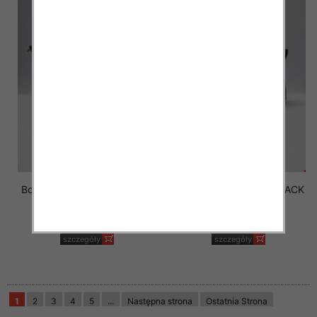
Botki Męskie 288-67 CAMEL
Botki Męskie 288-67 BLACK
40-45 OCIEPLANE
40-45 OCIEPLANE
50.50 zł
50.50 zł
szczegóły
szczegóły
1
2
3
4
5
...
Następna strona
Ostatnia Strona