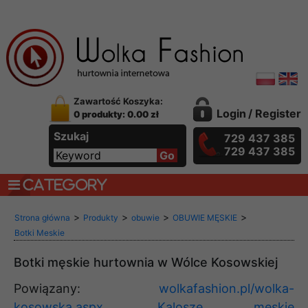
Zawartość Koszyka:
Login
/
Register
0 produkty: 0.00 zł
Szukaj
729 437 385
729 437 385
CATEGORY
>
>
>
>
Strona główna
Produkty
obuwie
OBUWIE MĘSKIE
Botki Meskie
Botki męskie hurtownia w Wólce Kosowskiej
Powiązany:
wolkafashion.pl/wolka-
kosowska.aspx
,
Kalosze męskie