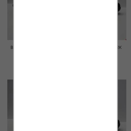
Botki Męskie FL-13 BLACK
Botki Męskie FL-005-2K
40-46
BLACK 40-46
58.00 zł
58.00 zł
szczegóły
szczegóły