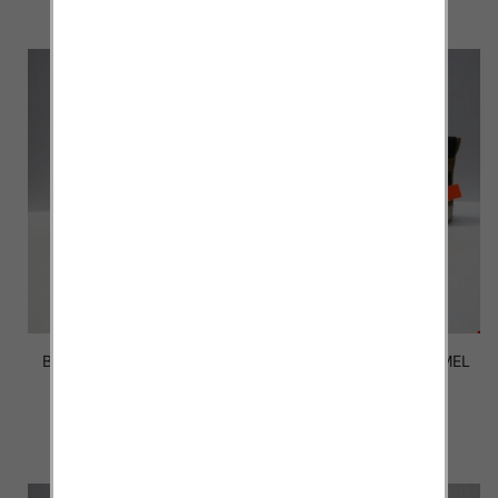
szczegóły
szczegóły
Botki Męskie 1084 BLACK
Botki Męskie 1084 CAMEL
41-46
41-46
50.50 zł
50.50 zł
szczegóły
szczegóły