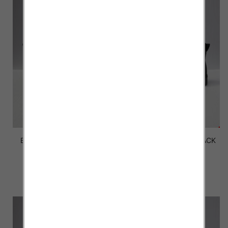
Botki Męskie FL-9 BLACK
Botki Męskie FL-10 BLACK
40-46
40-46
59.00 zł
58.00 zł
szczegóły
szczegóły