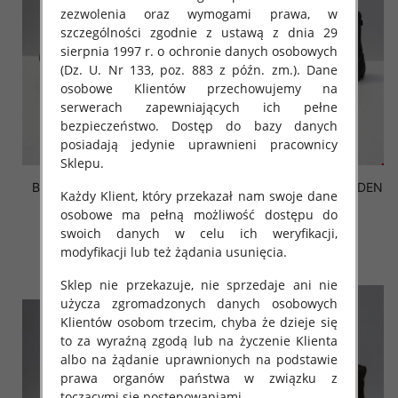
zezwolenia oraz wymogami prawa, w
szczególności zgodnie z ustawą z dnia 29
sierpnia 1997 r. o ochronie danych osobowych
(Dz. U. Nr 133, poz. 883 z późn. zm.). Dane
osobowe Klientów przechowujemy na
serwerach zapewniających ich pełne
bezpieczeństwo. Dostęp do bazy danych
posiadają jedynie uprawnieni pracownicy
Sklepu.
Botki Męskie M521 CAMEL
Botki Męskie M302-1 JEDEN
Każdy Klient, który przekazał nam swoje dane
41-46 OCIEPLANE
41-46 OCIEPALNE
osobowe ma pełną możliwość dostępu do
77.00 zł
53.00 zł
swoich danych w celu ich weryfikacji,
modyfikacji lub też żądania usunięcia.
szczegóły
szczegóły
Sklep nie przekazuje, nie sprzedaje ani nie
użycza zgromadzonych danych osobowych
Klientów osobom trzecim, chyba że dzieje się
to za wyraźną zgodą lub na życzenie Klienta
albo na żądanie uprawnionych na podstawie
prawa organów państwa w związku z
toczącymi się postępowaniami.