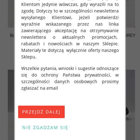
Klientom jedynie wówczas, gdy wyrazili na to
zgodę. Dotyczy to w szczególności newslettera
wysyłanego Klientowi, jeżeli potwierdzi
wyraźnie wskazanego przez nas linka
zawierającego akceptację na otrzymywanie
Botki Męskie U32-3 D.GREY
Botki Męskie FL003-31 GREY
newslettera o aktualnych promocjach,
41-46 OCIEPLANE
41-46 OCIEPLANE
rabatach i nowościach w naszym Sklepie.
52.00 zł
46.00 zł
Materiały te dotyczą wyłącznie oferty naszego
Sklepu.
szczegóły
szczegóły
Wszelkie pytania, wnioski i sugestie odnoszące
się do ochrony Państwa prywatności, w
szczególności danych osobowych prosimy
zgłaszać na email