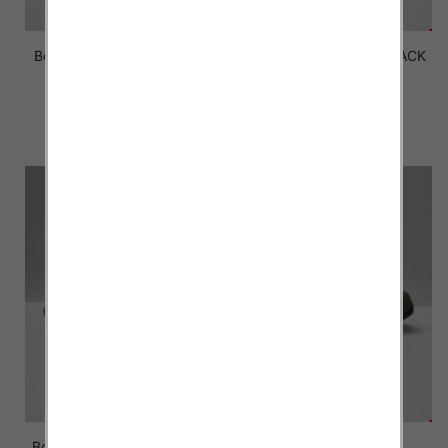
Botki Męskie U33-1 BLACK
Botki Męskie U32-1 BLACK
41-46 OCIEPLANE
41-46 OCIEPLANE
52.00 zł
52.00 zł
szczegóły
szczegóły
Botki Męskie U33-3 D.GREY
Botki Męskie U32-9