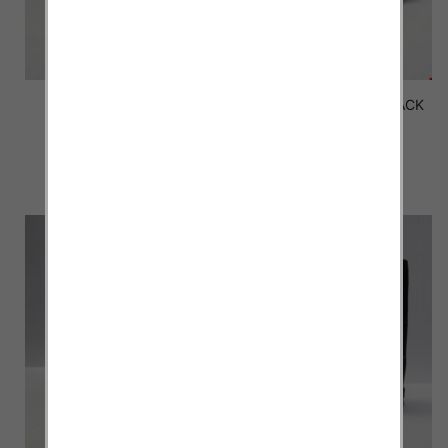
Botki Męskie FL-005-10
Botki Męskie FL-12 BLACK
BLACK 40-46
40-46
58.00 zł
58.00 zł
szczegóły
szczegóły