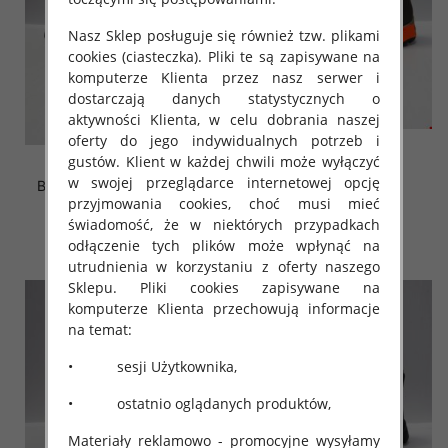
Nasz Sklep posługuje się również tzw. plikami
cookies (ciasteczka). Pliki te są zapisywane na
komputerze Klienta przez nasz serwer i
dostarczają danych statystycznych o
aktywności Klienta, w celu dobrania naszej
oferty do jego indywidualnych potrzeb i
Botki Męskie U32-2
gustów. Klient w każdej chwili może wyłączyć
Botki Męskie FL005-16
D.BROWN 41-46
w swojej przeglądarce internetowej opcję
BLACK 41-46 OCIEPLANE
OCIEPLANE
przyjmowania cookies, choć musi mieć
47.00 zł
52.00 zł
świadomość, że w niektórych przypadkach
szczegóły
szczegóły
odłączenie tych plików może wpłynąć na
utrudnienia w korzystaniu z oferty naszego
Sklepu. Pliki cookies zapisywane na
komputerze Klienta przechowują informacje
na temat:
• sesji Użytkownika,
• ostatnio oglądanych produktów,
Materiały reklamowo - promocyjne wysyłamy