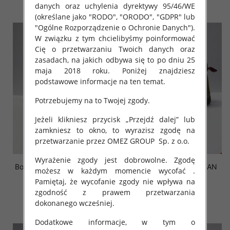
szczegóły
szczegóły
danych oraz uchylenia dyrektywy 95/46/WE
(określane jako "RODO", "ORODO", "GDPR" lub
"Ogólne Rozporządzenie o Ochronie Danych").
W związku z tym chcielibyśmy poinformować
Cię o przetwarzaniu Twoich danych oraz
zasadach, na jakich odbywa się to po dniu 25
maja 2018 roku. Poniżej znajdziesz
podstawowe informacje na ten temat.
Potrzebujemy na to Twojej zgody.
Jeżeli klikniesz przycisk „Przejdź dalej” lub
zamkniesz to okno, to wyrazisz zgodę na
przetwarzanie przez OMEZ GROUP
Sp. z o.o.
Wyrażenie zgody jest dobrowolne. Zgodę
Botki Męskie XC2801 BLACK
Botki Męskie XC2801 TAN
możesz w każdym momencie wycofać .
41-46 OCIEPLANE
41-46 OCIEPLANE
Pamiętaj, że wycofanie zgody nie wpływa na
53.50 zł
53.50 zł
zgodność z prawem przetwarzania
dokonanego wcześniej.
szczegóły
szczegóły
Dodatkowe informacje, w tym o