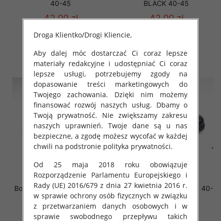
40-45
BLACK 40-45
42.00 zł
42.00 zł
szczegóły
szczegóły
Droga Klientko/Drogi Kliencie,
Aby dalej móc dostarczać Ci coraz lepsze
materiały redakcyjne i udostępniać Ci coraz
lepsze usługi, potrzebujemy zgody na
dopasowanie treści marketingowych do
Twojego zachowania. Dzięki nim możemy
finansować rozwój naszych usług. Dbamy o
Twoją prywatność. Nie zwiększamy zakresu
naszych uprawnień. Twoje dane są u nas
bezpieczne, a zgodę możesz wycofać w każdej
chwili na podstronie polityka prywatności.
Od 25 maja 2018 roku obowiązuje
Rozporządzenie Parlamentu Europejskiego i
Rady (UE) 2016/679 z dnia 27 kwietnia 2016 r.
Botki Męskie A12 BLACK 40-
Botki Męskie A-5 BLACK 40-
w sprawie ochrony osób fizycznych w związku
46 OCIEPLANE
46 OCIEPLANE
z przetwarzaniem danych osobowych i w
43.00 zł
43.00 zł
sprawie swobodnego przepływu takich