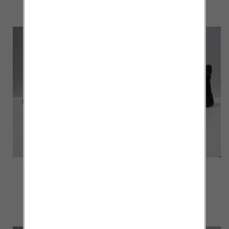
szczegóły
szczegóły
Botki Męskie FL-16
Botki Męskie FL-17
BLACK/GREY 40-46
BLACK/GREY 40-46
58.00 zł
58.00 zł
szczegóły
szczegóły