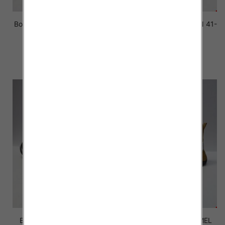
Botki Męskie G94 JEDEN 41-
Botki Męskie G82 JEDEN 41-
46
46
38.00 zł
38.00 zł
szczegóły
szczegóły
Botki Męskie 1091 BLACK
Botki Męskie 1091 CAMEL