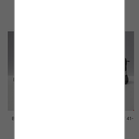
41-46
41-46
51.50 zł
51.50 zł
szczegóły
szczegóły
Botki Męskie 1093 BLACK
Botki Męskie 1091 GREY 41-
41-46
46
49.50 zł
51.50 zł