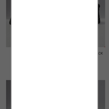
Botki Męskie FL-18
Botki Męskie FL-11 BLACK
BLACK/GREY 40-46
40-46
58.00 zł
58.00 zł
szczegóły
szczegóły