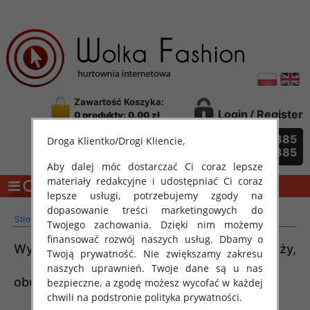
Zawartość Koszyka:
Login
/
Register
0 produkty: 0.00 zł
Szukaj
729 437 385
Droga Klientko/Drogi Kliencie,
729 437 385
Aby dalej móc dostarczać Ci coraz lepsze
materiały redakcyjne i udostępniać Ci coraz
CATEGORY
lepsze usługi, potrzebujemy zgody na
dopasowanie treści marketingowych do
>
Strona główna
Promocje
Twojego zachowania. Dzięki nim możemy
finansować rozwój naszych usług. Dbamy o
Wyjątkowe promocje w hurtowni odzieży,
Twoją prywatność. Nie zwiększamy zakresu
naszych uprawnień. Twoje dane są u nas
obuwia i bielizny - Wólka Kosowska!
bezpieczne, a zgodę możesz wycofać w każdej
chwili na podstronie polityka prywatności.