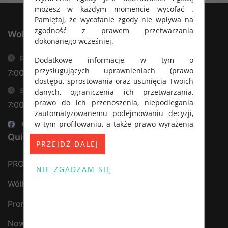
pewno znajdziesz coś dla siebie.
możesz w każdym momencie wycofać .
Pamiętaj, że wycofanie zgody nie wpływa na
zgodność z prawem przetwarzania
Jesteśmy pewni, że w naszym sklepie
WolkaFashion.PL
dokonanego wcześniej.
znajdziesz wiele wyjątkowych i oryginalnych
produktów, które nie są dostępne w innych
Poniedziałek-piątek
Dodatkowe informacje, w tym o
przysługujących uprawnieniach (prawo
7:00 - 16:00
sklepach. Ponadto, nasza oferta obejmuje
dostępu, sprostowania oraz usunięcia Twoich
szeroki wybór produktów dla różnych grup
Sobota
danych, ograniczenia ich przetwarzania,
wiekowych i preferencji stylistycznych.
prawo do ich przenoszenia, niepodlegania
7:00 - 14:00
zautomatyzowanemu podejmowaniu decyzji,
w tym profilowaniu, a także prawo wyrażenia
Dlatego też, jeśli szukasz dobrego interesu i
sprzeciwu wobec przetwarzania Twoich
Quick Links
oryginalnych produktów, zapraszamy Cię do
danych osobowych) znajdziesz w Polityce
Wólki Kosowskiej na naszą wyprzedaż.
prywatności.
PRODUKTY
Czekamy na Ciebie z wieloma atrakcyjnymi
---------------------------------------------------
promocjami i zniżkami na nasze produkty.
Wólka Kosowska
Polityka prywatności
Promocje
Nie przegap tej okazji i już dziś odwiedź nasz
Polityka prywatności sklepu
Nowości
sklep, aby odkryć, co dla Ciebie