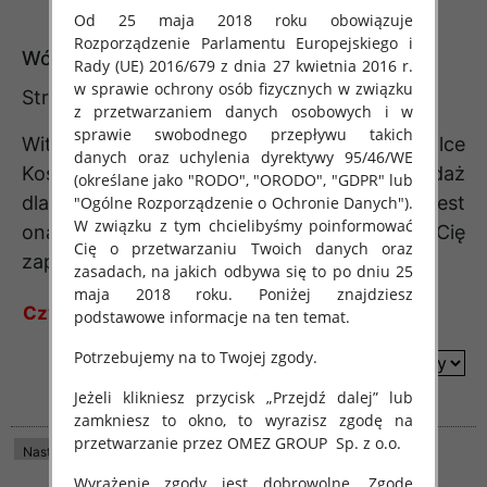
Od 25 maja 2018 roku obowiązuje
Rozporządzenie Parlamentu Europejskiego i
Wólka Kosowska
Rady (UE) 2016/679 z dnia 27 kwietnia 2016 r.
w sprawie ochrony osób fizycznych w związku
Strony:
www.wolkafashion.pl
z przetwarzaniem danych osobowych i w
sprawie swobodnego przepływu takich
Witaj! Czy wiesz, że w Wólce
danych oraz uchylenia dyrektywy 95/46/WE
Kosowskiej zawsze mamy specjalną wyprzedaż
(określane jako "RODO", "ORODO", "GDPR" lub
dla naszych cennych klientów? Tym razem jest
"Ogólne Rozporządzenie o Ochronie Danych").
W związku z tym chcielibyśmy poinformować
ona szczególnie atrakcyjna i chcielibyśmy Cię
Cię o przetwarzaniu Twoich danych oraz
zaprosić, abyś z nami do niej dołączył!
zasadach, na jakich odbywa się to po dniu 25
maja 2018 roku. Poniżej znajdziesz
Czytaj więcej
podstawowe informacje na ten temat.
Na tej wyprzedaży czeka wiele ciekawych
propozycji w promocyjnych cenach, które na
Potrzebujemy na to Twojej zgody.
sortuj według
pewno Cię zainteresują. Mamy wiele produktów
Jeżeli klikniesz przycisk „Przejdź dalej” lub
w kategorii odzieży, obuwia i dodatków, a także
zamkniesz to okno, to wyrazisz zgodę na
różnego rodzaju sprzętu sportowego.
przetwarzanie przez OMEZ GROUP
Sp. z o.o.
Następna strona
Ostatnia Strona
W trakcie aktualizacji
Niezależnie od tego, czego potrzebujesz, na
Wyrażenie zgody jest dobrowolne. Zgodę