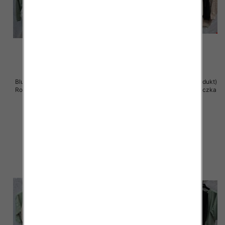
Bluzki damskie ( Turecki produkt)
Bluzki damskie ( Turecki produkt)
Roz Standard , Mix Kolor .Paczka
Roz Standard , Mix Kolor .Paczka
12 szt
12 szt
41.00 zł
41.00 zł
szczegóły
szczegóły