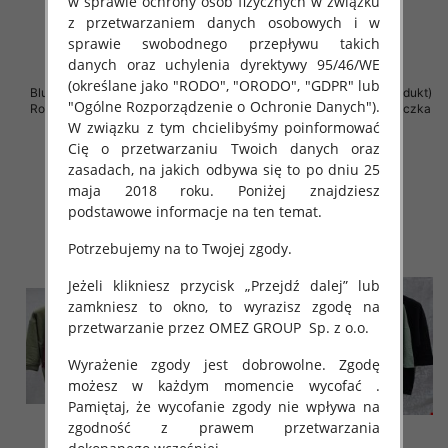
w sprawie ochrony osób fizycznych w związku
z przetwarzaniem danych osobowych i w
sprawie swobodnego przepływu takich
danych oraz uchylenia dyrektywy 95/46/WE
(określane jako "RODO", "ORODO", "GDPR" lub
Bluzki damskie ( Turecki produkt)
Bluzki damskie ( Turecki produkt)
"Ogólne Rozporządzenie o Ochronie Danych").
Roz Standard , Mix Kolor .Paczka
Roz Standard , Mix Kolor .Paczka
12 szt
12 szt
W związku z tym chcielibyśmy poinformować
Cię o przetwarzaniu Twoich danych oraz
43.00 zł
42.00 zł
zasadach, na jakich odbywa się to po dniu 25
szczegóły
szczegóły
maja 2018 roku. Poniżej znajdziesz
podstawowe informacje na ten temat.
Potrzebujemy na to Twojej zgody.
Jeżeli klikniesz przycisk „Przejdź dalej” lub
zamkniesz to okno, to wyrazisz zgodę na
przetwarzanie przez OMEZ GROUP
Sp. z o.o.
Wyrażenie zgody jest dobrowolne. Zgodę
możesz w każdym momencie wycofać .
Pamiętaj, że wycofanie zgody nie wpływa na
zgodność z prawem przetwarzania