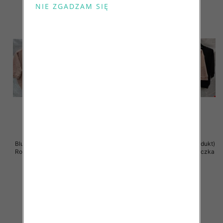
Bluzki damskie ( Turecki produkt)
Bluzki damskie ( Turecki produkt)
Roz Standard , Mix Kolor .Paczka
Roz Standard , Mix Kolor .Paczka
12 szt
12 szt
41.00 zł
41.00 zł
szczegóły
szczegóły