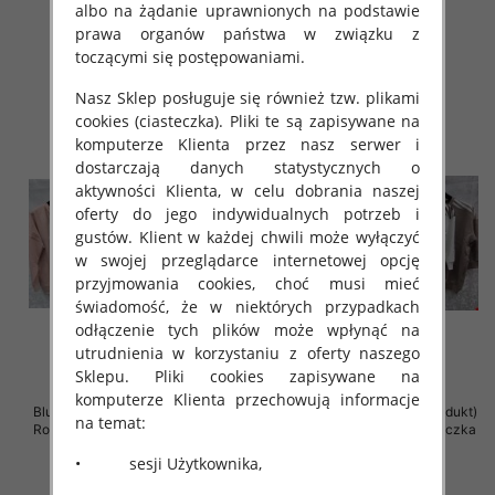
albo na żądanie uprawnionych na podstawie
42.00 zł
41.00 zł
prawa organów państwa w związku z
toczącymi się postępowaniami.
szczegóły
szczegóły
Nasz Sklep posługuje się również tzw. plikami
cookies (ciasteczka). Pliki te są zapisywane na
komputerze Klienta przez nasz serwer i
dostarczają danych statystycznych o
aktywności Klienta, w celu dobrania naszej
oferty do jego indywidualnych potrzeb i
gustów. Klient w każdej chwili może wyłączyć
w swojej przeglądarce internetowej opcję
przyjmowania cookies, choć musi mieć
świadomość, że w niektórych przypadkach
odłączenie tych plików może wpłynąć na
utrudnienia w korzystaniu z oferty naszego
Sklepu. Pliki cookies zapisywane na
komputerze Klienta przechowują informacje
Bluzki damskie ( Turecki produkt)
Bluzki damskie ( Turecki produkt)
na temat:
Roz Standard , Mix Kolor .Paczka
Roz Standard , Mix Kolor .Paczka
12 szt
12 szt
• sesji Użytkownika,
41.00 zł
41.00 zł