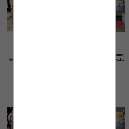
Bluzka damska ( Turecki produkt)
Bluzka damska ( Turecki produkt)
Roz Standard , Mix Kolor .Paczka
Roz Standard , Mix Kolor .Paczka
12 szt
12 szt
11.00 zł
11.00 zł
szczegóły
szczegóły