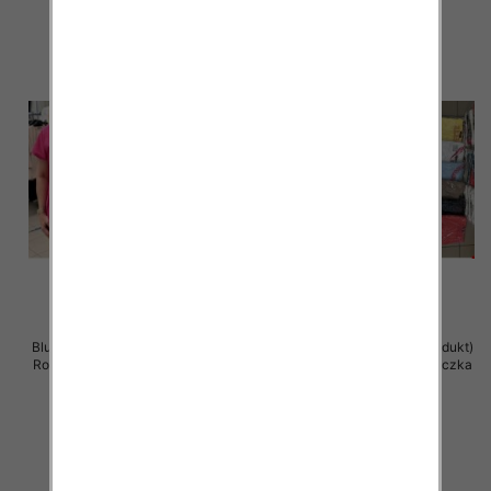
Bluzka damska ( Turecki produkt)
Bluzka damska ( Turecki produkt)
Roz Standard , Mix Kolor .Paczka
Roz Standard , Mix Kolor .Paczka
12 szt
12 szt
11.00 zł
11.00 zł
szczegóły
szczegóły