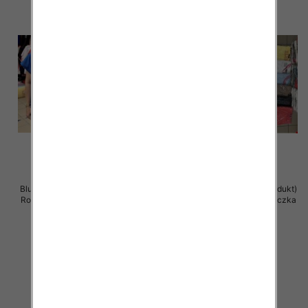
Bluzka damska ( Turecki produkt)
Bluzka damska ( Turecki produkt)
Roz Standard , Mix Kolor .Paczka
Roz Standard , Mix Kolor .Paczka
12 szt
12 szt
11.00 zł
11.00 zł
szczegóły
szczegóły