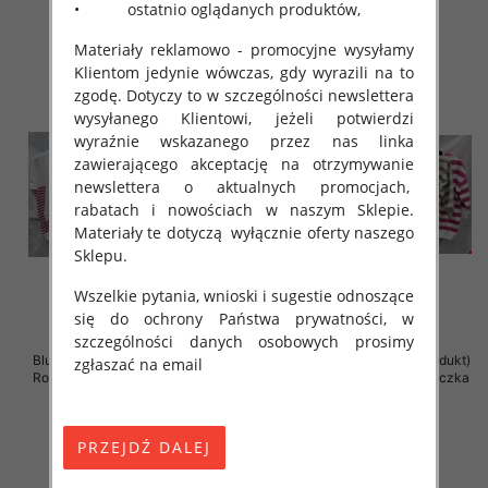
• ostatnio oglądanych produktów,
szczegóły
szczegóły
Materiały reklamowo - promocyjne wysyłamy
Klientom jedynie wówczas, gdy wyrazili na to
zgodę. Dotyczy to w szczególności newslettera
wysyłanego Klientowi, jeżeli potwierdzi
wyraźnie wskazanego przez nas linka
zawierającego akceptację na otrzymywanie
newslettera o aktualnych promocjach,
rabatach i nowościach w naszym Sklepie.
Materiały te dotyczą wyłącznie oferty naszego
Sklepu.
Wszelkie pytania, wnioski i sugestie odnoszące
się do ochrony Państwa prywatności, w
szczególności danych osobowych prosimy
Bluzki damskie ( Turecki produkt)
Bluzki damskie ( Turecki produkt)
zgłaszać na email
Roz Standard , Mix Kolor .Paczka
Roz Standard , Mix Kolor .Paczka
12 szt
12 szt
41.00 zł
41.00 zł
szczegóły
szczegóły