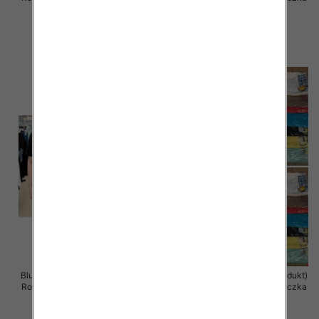
12 szt
12 szt
11.00 zł
11.00 zł
szczegóły
szczegóły
Bluzka damska ( Turecki produkt)
Bluzka damska ( Turecki produkt)
Roz Standard , Mix Kolor .Paczka
Roz Standard , Mix Kolor .Paczka
12 szt
12 szt