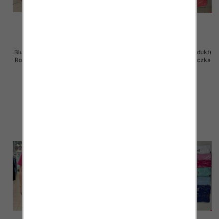
Bluzka damska ( Turecki produkt)
Bluzka damska ( Turecki produkt)
Roz Standard , Mix Kolor .Paczka
Roz Standard , Mix Kolor .Paczka
12 szt
12 szt
11.00 zł
11.00 zł
szczegóły
szczegóły