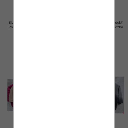
Bluzki damskie ( Turecki produkt)
Bluzki damskie ( Turecki produkt)
Roz Standard , Mix Kolor .Paczka
Roz Standard , Mix Kolor .Paczka
12 szt
12 szt
40.00 zł
39.00 zł
szczegóły
szczegóły