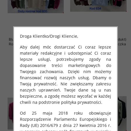
Droga Klientko/Drogi Kliencie,
Bluzki damskie ( Turecki produkt)
Bluzki damskie ( Turecki produkt)
Roz Standard , Mix Kolor .Paczka
Roz Standard , Mix Kolor .Paczka
Aby dalej móc dostarczać Ci coraz lepsze
10 szt
12 szt
materiały redakcyjne i udostępniać Ci coraz
46.00 zł
43.00 zł
lepsze usługi, potrzebujemy zgody na
szczegóły
szczegóły
dopasowanie treści marketingowych do
Twojego zachowania. Dzięki nim możemy
finansować rozwój naszych usług. Dbamy o
Twoją prywatność. Nie zwiększamy zakresu
naszych uprawnień. Twoje dane są u nas
bezpieczne, a zgodę możesz wycofać w każdej
chwili na podstronie polityka prywatności.
Od 25 maja 2018 roku obowiązuje
Rozporządzenie Parlamentu Europejskiego i
Rady (UE) 2016/679 z dnia 27 kwietnia 2016 r.