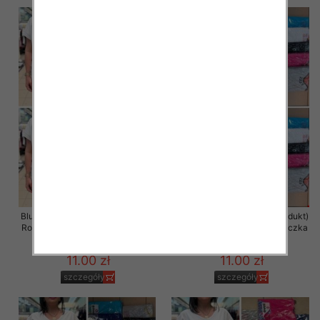
Bluzka damska ( Turecki produkt)
Bluzka damska ( Turecki produkt)
Roz Standard , Mix Kolor .Paczka
Roz Standard , Mix Kolor .Paczka
12 szt
12 szt
11.00 zł
11.00 zł
szczegóły
szczegóły