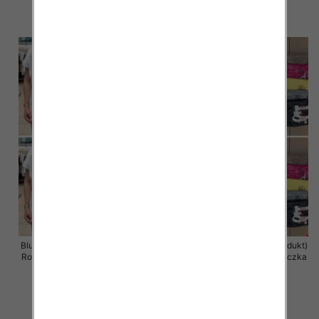
11.00 zł
11.00 zł
szczegóły
szczegóły
Bluzka damska ( Turecki produkt)
Bluzka damska ( Turecki produkt)
Roz Standard , Mix Kolor .Paczka
Roz Standard , Mix Kolor .Paczka
12 szt
12 szt
11.00 zł
11.00 zł
szczegóły
szczegóły