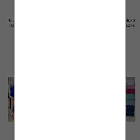
Bluzka damska ( Turecki produkt)
Bluzka damska ( Turecki produkt)
Roz Standard , Mix Kolor .Paczka
Roz Standard , Mix Kolor .Paczka
12 szt
12 szt
11.00 zł
11.00 zł
szczegóły
szczegóły