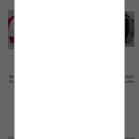
Bluzki damskie ( Turecki produkt)
Bluzki damskie ( Turecki produkt)
Roz Standard , Mix Kolor .Paczka
Roz Standard , Mix Kolor .Paczka
12 szt
12 szt
41.00 zł
41.00 zł
szczegóły
szczegóły