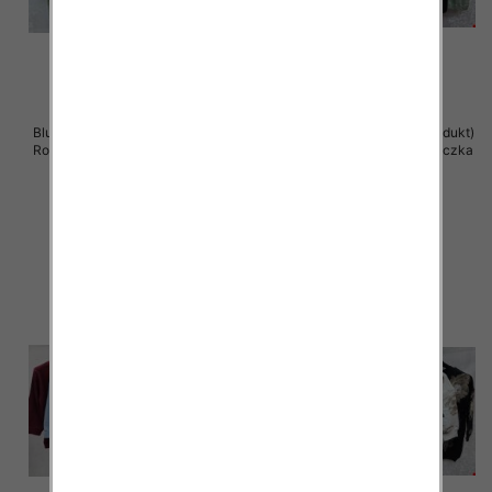
Bluzki damskie ( Turecki produkt)
Bluzki damskie ( Turecki produkt)
Roz Standard , Mix Kolor .Paczka
Roz Standard , Mix Kolor .Paczka
12 szt
12 szt
41.00 zł
41.00 zł
szczegóły
szczegóły