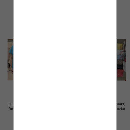
36.00 zł
11.00 zł
szczegóły
szczegóły
Bluzka damska ( Turecki produkt)
Bluzka damska ( Turecki produkt)
Roz Standard , Mix Kolor .Paczka
Roz Standard , Mix Kolor .Paczka
12 szt
12 szt
11.00 zł
11.00 zł
szczegóły
szczegóły