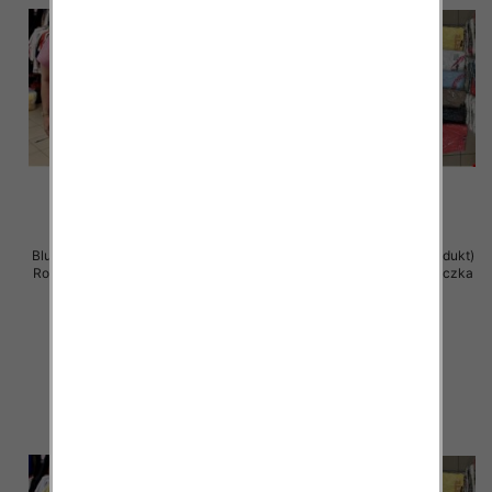
Bluzka damska ( Turecki produkt)
Bluzka damska ( Turecki produkt)
Roz Standard , Mix Kolor .Paczka
Roz Standard , Mix Kolor .Paczka
12 szt
12 szt
11.00 zł
11.00 zł
szczegóły
szczegóły