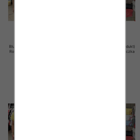
Bluzka damska ( Turecki produkt)
Bluzka damska ( Turecki produkt)
Roz Standard , Mix Kolor .Paczka
Roz Standard , Mix Kolor .Paczka
12 szt
12 szt
11.00 zł
11.00 zł
szczegóły
szczegóły