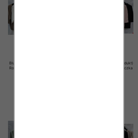
Bluzki damskie ( Turecki produkt)
Bluzki damskie ( Turecki produkt)
Roz Standard , Mix Kolor .Paczka
Roz Standard , Mix Kolor .Paczka
12 szt
12 szt
41.00 zł
41.00 zł
szczegóły
szczegóły