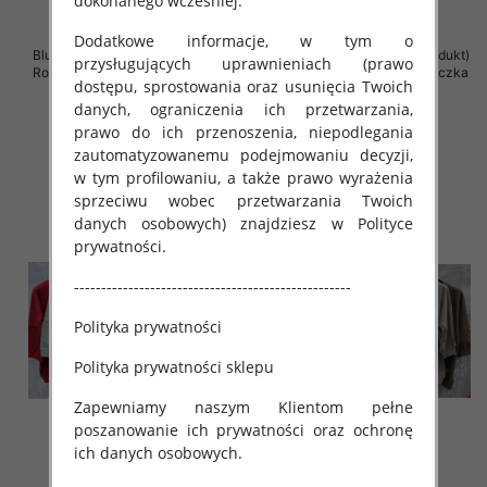
dokonanego wcześniej.
Dodatkowe informacje, w tym o
Bluzki damskie ( Turecki produkt)
Bluzki damskie ( Turecki produkt)
przysługujących uprawnieniach (prawo
Roz Standard , Mix Kolor .Paczka
Roz Standard , Mix Kolor .Paczka
dostępu, sprostowania oraz usunięcia Twoich
12 szt
12 szt
danych, ograniczenia ich przetwarzania,
42.00 zł
42.00 zł
prawo do ich przenoszenia, niepodlegania
szczegóły
szczegóły
zautomatyzowanemu podejmowaniu decyzji,
w tym profilowaniu, a także prawo wyrażenia
sprzeciwu wobec przetwarzania Twoich
danych osobowych) znajdziesz w Polityce
prywatności.
---------------------------------------------------
Polityka prywatności
Polityka prywatności sklepu
Zapewniamy naszym Klientom pełne
poszanowanie ich prywatności oraz ochronę
ich danych osobowych.