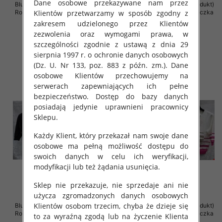
Dane osobowe przekazywane nam przez
Bluzki damskie ( Turecki produkt)
Bluzki damskie ( Turecki produkt)
Klientów przetwarzamy w sposób zgodny z
Roz Standard , Mix Kolor .Paczka
Roz Standard , Mix Kolor .Paczka
12 szt
12 szt
zakresem udzielonego przez Klientów
zezwolenia oraz wymogami prawa, w
42.00 zł
42.00 zł
szczególności zgodnie z ustawą z dnia 29
szczegóły
szczegóły
sierpnia 1997 r. o ochronie danych osobowych
(Dz. U. Nr 133, poz. 883 z późn. zm.). Dane
osobowe Klientów przechowujemy na
serwerach zapewniających ich pełne
bezpieczeństwo. Dostęp do bazy danych
posiadają jedynie uprawnieni pracownicy
Sklepu.
Każdy Klient, który przekazał nam swoje dane
osobowe ma pełną możliwość dostępu do
swoich danych w celu ich weryfikacji,
modyfikacji lub też żądania usunięcia.
Sklep nie przekazuje, nie sprzedaje ani nie
użycza zgromadzonych danych osobowych
Klientów osobom trzecim, chyba że dzieje się
Bluzki damskie ( Turecki produkt)
Bluzki damskie ( Turecki produkt)
Roz Standard , Mix Kolor .Paczka
Roz Standard , Mix Kolor .Paczka
to za wyraźną zgodą lub na życzenie Klienta
12 szt
12 szt