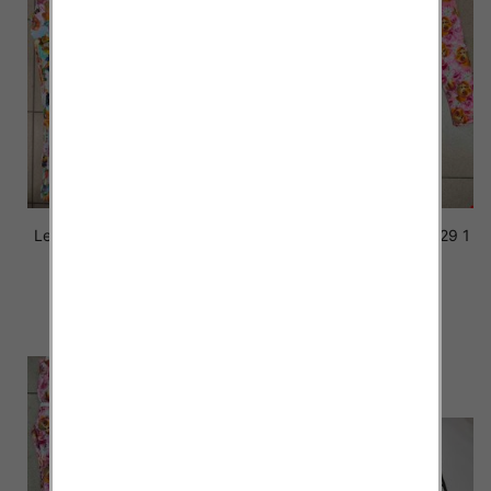
Leginsy dziewczęce 4730 1
Leginsy dziewczęce 4729 1
kolor 92-140
kolor 92-140
26.00 zł
26.00 zł
szczegóły
szczegóły