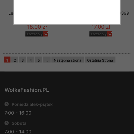
Leginsy dziewczęce LL3404
Leginsy dziewczęce LL3399
Mix KOLOR 116-146
Mix KOLOR 98-128
18.00 zł
17.00 zł
szczegóły
szczegóły
1
2
3
4
5
...
Następna strona
Ostatnia Strona
WolkaFashion.PL
Poniedziałek-piątek
7:00 - 16:00
Sobota
7:00 - 14:00