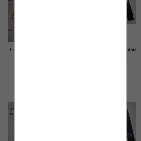
Leginsy dziewczęce 4728 1
Leginsy dziewczęce LL3456
kolor 92-140
Mix KOLOR 134-164
26.00 zł
20.00 zł
szczegóły
szczegóły