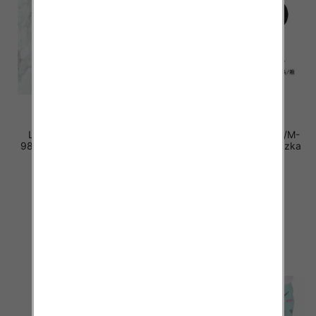
Leginsy dziewczęcy. Roz
Leginsy damskie Roz S/M-
98-128. 1 kolor Paczka 6 szt
L/XL-2XL, Mix Kolor Paczka
.
12 szt
14.00 zł
20.00 zł
szczegóły
szczegóły