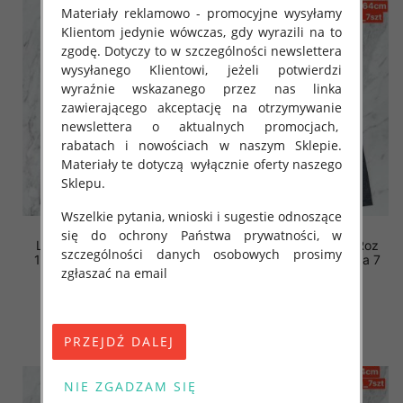
Materiały reklamowo - promocyjne wysyłamy
Klientom jedynie wówczas, gdy wyrazili na to
zgodę. Dotyczy to w szczególności newslettera
wysyłanego Klientowi, jeżeli potwierdzi
wyraźnie wskazanego przez nas linka
zawierającego akceptację na otrzymywanie
newslettera o aktualnych promocjach,
rabatach i nowościach w naszym Sklepie.
Materiały te dotyczą wyłącznie oferty naszego
Sklepu.
Wszelkie pytania, wnioski i sugestie odnoszące
się do ochrony Państwa prywatności, w
Leginsy dziewczęcy. Roz
Leginsy dziewczęcy. Roz
szczególności danych osobowych prosimy
128-164. 1 kolor Paczka 7
128-164. 1 kolor Paczka 7
zgłaszać na email
szt .
szt .
15.00 zł
15.00 zł
szczegóły
szczegóły