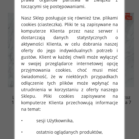
toczącymi się postępowaniami.
Nasz Sklep posługuje się również tzw. plikami
cookies (ciasteczka). Pliki te są zapisywane na
komputerze Klienta przez nasz serwer i
dostarczają danych statystycznych o
aktywności Klienta, w celu dobrania naszej
oferty do jego indywidualnych potrzeb i
gustów. Klient w każdej chwili może wyłączyć
w swojej przeglądarce internetowej opcję
przyjmowania cookies, choć musi mieć
świadomość, że w niektórych przypadkach
odłączenie tych plików może wpłynąć na
utrudnienia w korzystaniu z oferty naszego
Sklepu. Pliki cookies zapisywane na
Leginsy dziewczęcy. Roz
Leginsy dziewczęcy. Roz
128-164. 1 kolor Paczka 7
128-164. 1 kolor Paczka 7
komputerze Klienta przechowują informacje
szt .
szt .
na temat:
17.00 zł
15.00 zł
• sesji Użytkownika,
szczegóły
szczegóły
• ostatnio oglądanych produktów,