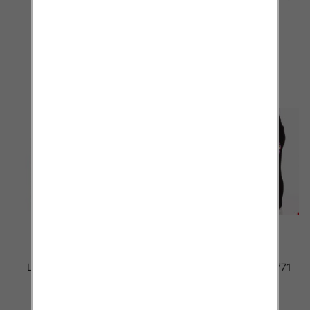
MIX KOLOR 4-8
MIX KOLOR 4-8
15.50 zł
15.50 zł
szczegóły
szczegóły
Leginsy dziewczęce 1772
Leginsy dziewczęce 1771
MIX KOLOR 4-8
MIX KOLOR 4-8
15.50 zł
15.50 zł