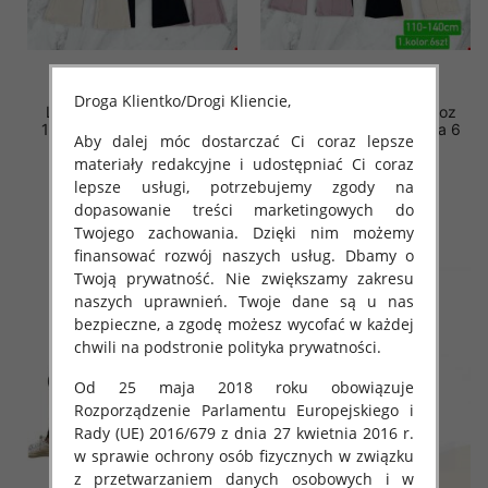
Droga Klientko/Drogi Kliencie,
Leginsy dziewczęce Roz
Leginsy dziewczęce Roz
110-140, 1 kolor Paczka 6
110-140, 1 kolor Paczka 6
Aby dalej móc dostarczać Ci coraz lepsze
szt
szt
materiały redakcyjne i udostępniać Ci coraz
24.00 zł
24.00 zł
lepsze usługi, potrzebujemy zgody na
szczegóły
szczegóły
dopasowanie treści marketingowych do
Twojego zachowania. Dzięki nim możemy
finansować rozwój naszych usług. Dbamy o
Twoją prywatność. Nie zwiększamy zakresu
naszych uprawnień. Twoje dane są u nas
bezpieczne, a zgodę możesz wycofać w każdej
chwili na podstronie polityka prywatności.
Od 25 maja 2018 roku obowiązuje
Rozporządzenie Parlamentu Europejskiego i
Rady (UE) 2016/679 z dnia 27 kwietnia 2016 r.
w sprawie ochrony osób fizycznych w związku
z przetwarzaniem danych osobowych i w