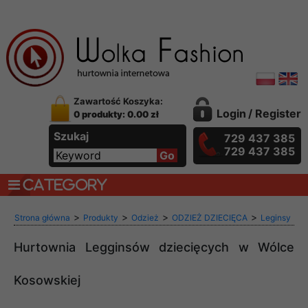
Zawartość Koszyka:
Login
/
Register
0 produkty: 0.00 zł
Szukaj
729 437 385
729 437 385
CATEGORY
>
>
>
>
Strona główna
Produkty
Odzież
ODZIEŻ DZIECIĘCA
Leginsy
Hurtownia Legginsów dziecięcych w Wólce
Kosowskiej