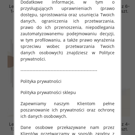
Dodatkowe informacje, w tym o
Leginsy dziewczęcy. Roz 6-
Leginsy dziewczęcy. Roz 6-
przysługujących uprawnieniach (prawo
14, Mix Kolor Paczka 5 szt.
14, Mix Kolor Paczka 5 szt.
dostępu, sprostowania oraz usunięcia Twoich
14.00 zł
14.00 zł
danych, ograniczenia ich przetwarzania,
prawo do ich przenoszenia, niepodlegania
szczegóły
szczegóły
zautomatyzowanemu podejmowaniu decyzji,
w tym profilowaniu, a także prawo wyrażenia
sprzeciwu wobec przetwarzania Twoich
danych osobowych) znajdziesz w Polityce
prywatności.
---------------------------------------------------
Polityka prywatności
Polityka prywatności sklepu
Zapewniamy naszym Klientom pełne
poszanowanie ich prywatności oraz ochronę
ich danych osobowych.
Leginsy dziewczęcy. Roz 4-
Leginsy dziewczęcy. Roz 4-
Dane osobowe przekazywane nam przez
12, Mix Kolor Paczka 5 szt.
12, Mix Kolor Paczka 5 szt.
Klientów przetwarzamy w sposób zgodny z