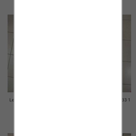
szczegóły
szczegóły
Leginsy dziewczęce 4734 1
Leginsy dziewczęce 4733 1
kolor 86-146
kolor 110-158
21.00 zł
22.00 zł
szczegóły
szczegóły