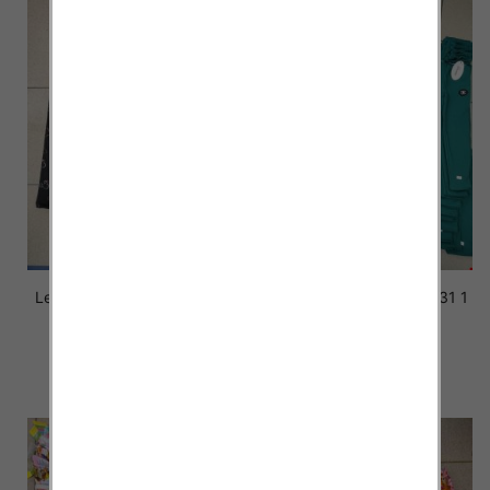
Leginsy dziewczęce 4732 1
Leginsy dziewczęce 4731 1
kolor 92-128
kolor 110-164
21.00 zł
26.00 zł
szczegóły
szczegóły