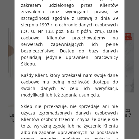
14.00 zł
14.00 zł
zakresem udzielonego przez Klientów
szczegóły
szczegóły
zezwolenia oraz wymogami prawa, w
szczególności zgodnie z ustawą z dnia 29
sierpnia 1997 r. o ochronie danych osobowych
(Dz. U. Nr 133, poz. 883 z późn. zm.). Dane
osobowe Klientów przechowujemy na
serwerach zapewniających ich pełne
bezpieczeństwo. Dostęp do bazy danych
posiadają jedynie uprawnieni pracownicy
Sklepu.
Każdy Klient, który przekazał nam swoje dane
osobowe ma pełną możliwość dostępu do
swoich danych w celu ich weryfikacji,
modyfikacji lub też żądania usunięcia.
Sklep nie przekazuje, nie sprzedaje ani nie
Leginsy dziewczęcy. Roz
użycza zgromadzonych danych osobowych
Leginsy dziewczęcy. Roz 4-
128-164. 1 kolor Paczka 7
Klientów osobom trzecim, chyba że dzieje się
12, Mix Kolor Paczka 5 szt.
szt .
to za wyraźną zgodą lub na życzenie Klienta
14.00 zł
17.00 zł
albo na żądanie uprawnionych na podstawie
szczegóły
szczegóły
prawa organów państwa w związku z