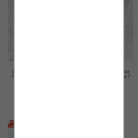
Leginsy dziewczęcy. Roz
Leginsy dziewczęcy. Roz
128-164. 1 kolor Paczka 7
128-164. 1 kolor Paczka 7
szt .
szt .
15.00 zł
15.00 zł
szczegóły
szczegóły