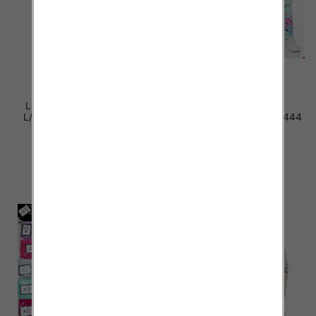
Leginsy damskie Roz S/M-
L/XL-2XL, Mix Kolor Paczka
Leginsy dziewczęce 24444
12 szt
1 KOLOR 4-8
20.00 zł
15.50 zł
szczegóły
szczegóły