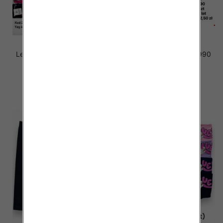
Leginsy dziewczęce 24445
Leginsy dziewczęce 4990
1 KOLOR 4-8
MIX KOLOR 3-8
15.50 zł
14.50 zł
szczegóły
szczegóły