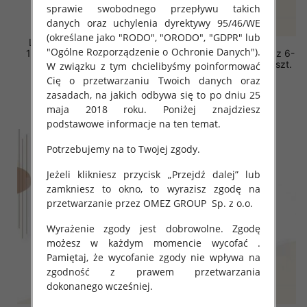
sprawie swobodnego przepływu takich
danych oraz uchylenia dyrektywy 95/46/WE
(określane jako "RODO", "ORODO", "GDPR" lub
Leginsy dziewczęce Roz
"Ogólne Rozporządzenie o Ochronie Danych").
128-176, 1 kolor Paczka 8
Leginsy dziewczęcy. Roz 6-
szt
14, Mix Kolor Paczka 5 szt.
W związku z tym chcielibyśmy poinformować
Cię o przetwarzaniu Twoich danych oraz
20.00 zł
15.00 zł
zasadach, na jakich odbywa się to po dniu 25
szczegóły
szczegóły
maja 2018 roku. Poniżej znajdziesz
podstawowe informacje na ten temat.
Potrzebujemy na to Twojej zgody.
Jeżeli klikniesz przycisk „Przejdź dalej” lub
zamkniesz to okno, to wyrazisz zgodę na
przetwarzanie przez OMEZ GROUP
Sp. z o.o.
Wyrażenie zgody jest dobrowolne. Zgodę
możesz w każdym momencie wycofać .
Pamiętaj, że wycofanie zgody nie wpływa na
zgodność z prawem przetwarzania
dokonanego wcześniej.