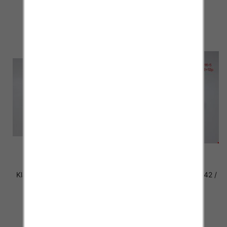
szczegóły
szczegóły
Klapki damskie Roz 36-42 /
Klapki damskie Roz 36-42 /
12 par
12 par
37.00 zł
37.00 zł
szczegóły
szczegóły