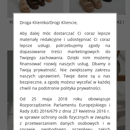
Klapki damskie Roz 36-41 /
Klapki damskie Roz 36-42 /
Droga Klientko/Drogi Kliencie,
12 par
12 par
Aby dalej móc dostarczać Ci coraz lepsze
72.00 zł
76.00 zł
materiały redakcyjne i udostępniać Ci coraz
szczegóły
szczegóły
lepsze usługi, potrzebujemy zgody na
dopasowanie treści marketingowych do
Twojego zachowania. Dzięki nim możemy
finansować rozwój naszych usług. Dbamy o
Twoją prywatność. Nie zwiększamy zakresu
naszych uprawnień. Twoje dane są u nas
bezpieczne, a zgodę możesz wycofać w każdej
chwili na podstronie polityka prywatności.
Od 25 maja 2018 roku obowiązuje
Rozporządzenie Parlamentu Europejskiego i
Rady (UE) 2016/679 z dnia 27 kwietnia 2016 r.
w sprawie ochrony osób fizycznych w związku
z przetwarzaniem danych osobowych i w
sprawie swobodnego przepływu takich