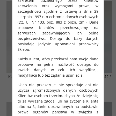
zakresem udzielonego przez Klientów
zezwolenia oraz wymogami prawa, w
szczególności zgodnie z ustawą z dnia 29
sierpnia 1997 r. o ochronie danych osobowych
(Dz. U. Nr 133, poz. 883 z późn. zm.). Dane
osobowe Klientów przechowujemy na
serwerach zapewniających ich pełne
bezpieczeństwo. Dostęp do bazy danych
posiadają jedynie uprawnieni pracownicy
Sklepu.
Każdy Klient, który przekazał nam swoje dane
osobowe ma pełną możliwość dostępu do
swoich danych w celu ich weryfikacji,
modyfikacji lub też żądania usunięcia.
Klapki damskie Roz 36-42 /
Klapki damskie Roz 36-42 /
12 par
12 par
Sklep nie przekazuje, nie sprzedaje ani nie
41.00 zł
41.00 zł
użycza zgromadzonych danych osobowych
szczegóły
szczegóły
Klientów osobom trzecim, chyba że dzieje się
to za wyraźną zgodą lub na życzenie Klienta
albo na żądanie uprawnionych na podstawie
prawa organów państwa w związku z