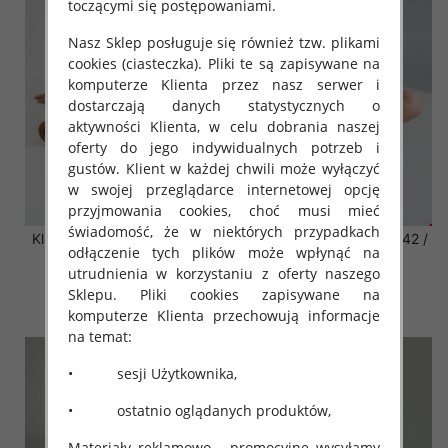
toczącymi się postępowaniami.
Nasz Sklep posługuje się również tzw. plikami
cookies (ciasteczka). Pliki te są zapisywane na
komputerze Klienta przez nasz serwer i
dostarczają danych statystycznych o
aktywności Klienta, w celu dobrania naszej
oferty do jego indywidualnych potrzeb i
gustów. Klient w każdej chwili może wyłączyć
w swojej przeglądarce internetowej opcję
przyjmowania cookies, choć musi mieć
świadomość, że w niektórych przypadkach
Klapki damskie Roz 36-42 /
Klapki damskie Roz 36-42 /
odłączenie tych plików może wpłynąć na
12 par
12 par
utrudnienia w korzystaniu z oferty naszego
41.00 zł
41.00 zł
Sklepu. Pliki cookies zapisywane na
szczegóły
szczegóły
komputerze Klienta przechowują informacje
na temat:
• sesji Użytkownika,
• ostatnio oglądanych produktów,
Materiały reklamowo - promocyjne wysyłamy