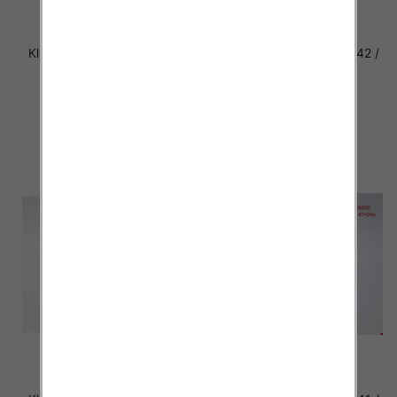
Klapki damskie Roz 36-42 /
Klapki damskie Roz 36-42 /
12 par
12 par
27.00 zł
27.00 zł
szczegóły
szczegóły