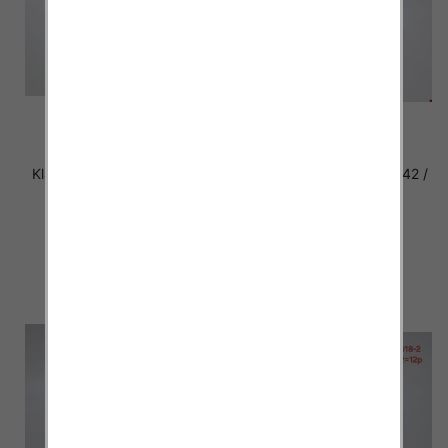
Klapki damskie Roz 36-42 /
Klapki damskie Roz 36-42 /
12 par
12 par
29.00 zł
29.00 zł
szczegóły
szczegóły