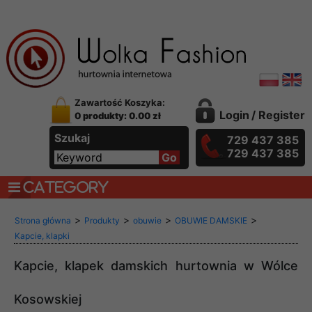
Zawartość Koszyka:
Login
/
Register
0 produkty: 0.00 zł
Szukaj
729 437 385
729 437 385
CATEGORY
>
>
>
>
Strona główna
Produkty
obuwie
OBUWIE DAMSKIE
Kapcie, klapki
Kapcie, klapek damskich hurtownia w Wólce
Kosowskiej