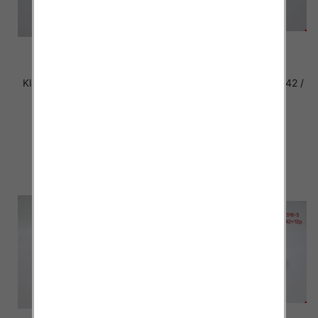
Klapki damskie Roz 36-42 /
Klapki damskie Roz 36-42 /
12 par
12 par
29.00 zł
29.00 zł
szczegóły
szczegóły