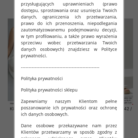
41.00 zł
41.00 zł
przysługujących uprawnieniach (prawo
dostępu, sprostowania oraz usunięcia Twoich
szczegóły
szczegóły
danych, ograniczenia ich przetwarzania,
prawo do ich przenoszenia, niepodlegania
zautomatyzowanemu podejmowaniu decyzji,
w tym profilowaniu, a także prawo wyrażenia
sprzeciwu wobec przetwarzania Twoich
danych osobowych) znajdziesz w Polityce
prywatności.
---------------------------------------------------
Polityka prywatności
Polityka prywatności sklepu
Zapewniamy naszym Klientom pełne
poszanowanie ich prywatności oraz ochronę
Klapki damskie Roz 36-42 /
Klapki damskie Roz 36-42 /
12 par
12 par
ich danych osobowych.
41.00 zł
41.00 zł
Dane osobowe przekazywane nam przez
szczegóły
szczegóły
Klientów przetwarzamy w sposób zgodny z