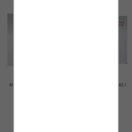
Klapki damskie Roz 36-42 /
Klapki damskie Roz 36-42 /
12 par
12 par
30.00 zł
30.00 zł
szczegóły
szczegóły