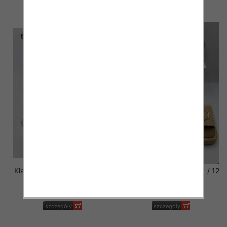
szczegóły
szczegóły
Klapki Męskie Roz 36-41 / 12
Klapki Męskie Roz 36-41 / 12
par
par
40.00 zł
39.00 zł
szczegóły
szczegóły