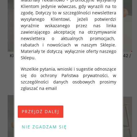
Klientom jedynie wówczas, gdy wyrazili na to
zgodę. Dotyczy to w szczególności newslettera
wysyłanego Klientowi, jeżeli potwierdzi
wyraźnie wskazanego przez nas linka
zawierającego akceptację na otrzymywanie
newslettera o aktualnych promocjach,
rabatach i nowościach w naszym Sklepie.
Materiały te dotyczą wyłącznie oferty naszego
Klapki damskie Roz 36-42 /
Klapki damskie Roz 36-42 /
Sklepu.
12 par
12 par
Wszelkie pytania, wnioski i sugestie odnoszące
41.00 zł
41.00 zł
się do ochrony Państwa prywatności, w
szczegóły
szczegóły
szczególności danych osobowych prosimy
zgłaszać na email