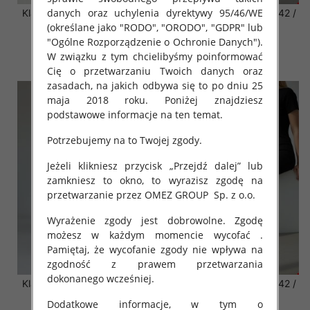
danych oraz uchylenia dyrektywy 95/46/WE
Klapki damskie Roz 36-42 /
Klapki damskie Roz 36-42 /
12 par
12 par
(określane jako "RODO", "ORODO", "GDPR" lub
"Ogólne Rozporządzenie o Ochronie Danych").
41.00 zł
41.00 zł
W związku z tym chcielibyśmy poinformować
szczegóły
szczegóły
Cię o przetwarzaniu Twoich danych oraz
zasadach, na jakich odbywa się to po dniu 25
maja 2018 roku. Poniżej znajdziesz
podstawowe informacje na ten temat.
Potrzebujemy na to Twojej zgody.
Jeżeli klikniesz przycisk „Przejdź dalej” lub
zamkniesz to okno, to wyrazisz zgodę na
przetwarzanie przez OMEZ GROUP
Sp. z o.o.
Wyrażenie zgody jest dobrowolne. Zgodę
możesz w każdym momencie wycofać .
Pamiętaj, że wycofanie zgody nie wpływa na
zgodność z prawem przetwarzania
dokonanego wcześniej.
Klapki damskie Roz 36-42 /
Klapki damskie Roz 36-42 /
12 par
12 par
Dodatkowe informacje, w tym o