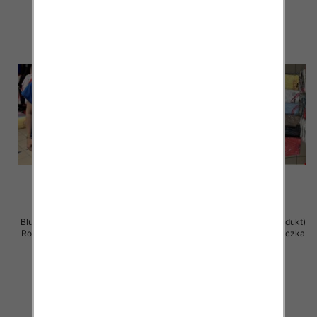
Bluzka damska ( Turecki produkt)
Bluzka damska ( Turecki produkt)
Roz Standard , Mix Kolor .Paczka
Roz Standard , Mix Kolor .Paczka
12 szt
12 szt
11.00 zł
11.00 zł
szczegóły
szczegóły