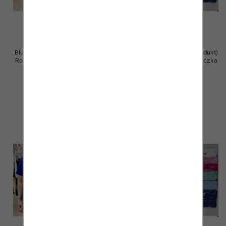
Bluzka damska ( Turecki produkt)
Bluzka damska ( Turecki produkt)
Roz Standard , Mix Kolor .Paczka
Roz Standard , Mix Kolor .Paczka
12 szt
12 szt
11.00 zł
11.00 zł
szczegóły
szczegóły