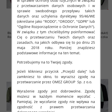
w sprawie ochrony osób fizycznych w związku
z przetwarzaniem danych osobowych i w
sprawie swobodnego przepływu takich
danych oraz uchylenia dyrektywy 95/46/WE
(określane jako "RODO", "ORODO", "GDPR" lub
"Ogólne Rozporządzenie o Ochronie Danych").
W związku z tym chcielibyśmy poinformować
Bluzki damskie ( Turecki produkt)
Bluzki damskie ( Turecki produkt)
Cię o przetwarzaniu Twoich danych oraz
Roz Standard , Mix Kolor .Paczka
Roz Standard , Mix Kolor .Paczka
12 szt
12 szt
zasadach, na jakich odbywa się to po dniu 25
maja 2018 roku. Poniżej znajdziesz
43.00 zł
42.00 zł
podstawowe informacje na ten temat.
szczegóły
szczegóły
Potrzebujemy na to Twojej zgody.
Jeżeli klikniesz przycisk „Przejdź dalej” lub
zamkniesz to okno, to wyrazisz zgodę na
przetwarzanie przez OMEZ GROUP
Sp. z o.o.
Wyrażenie zgody jest dobrowolne. Zgodę
możesz w każdym momencie wycofać .
Pamiętaj, że wycofanie zgody nie wpływa na
zgodność z prawem przetwarzania