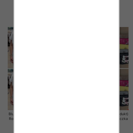
12 szt
12 szt
11.00 zł
11.00 zł
szczegóły
szczegóły
Bluzka damska ( Turecki produkt)
Bluzka damska ( Turecki produkt)
Roz Standard , Mix Kolor .Paczka
Roz Standard , Mix Kolor .Paczka
12 szt
12 szt
11.00 zł
11.00 zł