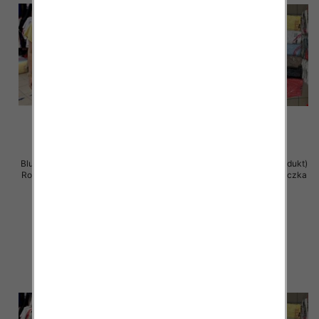
Bluzka damska ( Turecki produkt)
Bluzka damska ( Turecki produkt)
Roz Standard , Mix Kolor .Paczka
Roz Standard , Mix Kolor .Paczka
12 szt
12 szt
11.00 zł
11.00 zł
szczegóły
szczegóły