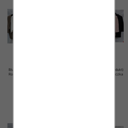
Bluzki damskie ( Turecki produkt)
Bluzki damskie ( Turecki produkt)
Roz Standard , Mix Kolor .Paczka
Roz Standard , Mix Kolor .Paczka
12 szt
12 szt
41.00 zł
41.00 zł
szczegóły
szczegóły