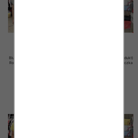
Bluzka damska ( Turecki produkt)
Bluzka damska ( Turecki produkt)
Roz Standard , Mix Kolor .Paczka
Roz Standard , Mix Kolor .Paczka
12 szt
12 szt
11.00 zł
11.00 zł
szczegóły
szczegóły