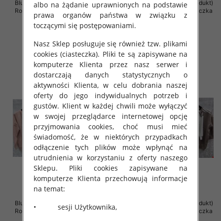
Bluzki damskie ( Turecki produkt)
Bluzki damskie ( Turecki produkt)
albo na żądanie uprawnionych na podstawie
Roz Standard , Mix Kolor .Paczka
Roz Standard , Mix Kolor .Paczka
prawa organów państwa w związku z
12 szt
12 szt
toczącymi się postępowaniami.
42.00 zł
41.00 zł
Nasz Sklep posługuje się również tzw. plikami
szczegóły
szczegóły
cookies (ciasteczka). Pliki te są zapisywane na
komputerze Klienta przez nasz serwer i
dostarczają danych statystycznych o
aktywności Klienta, w celu dobrania naszej
oferty do jego indywidualnych potrzeb i
gustów. Klient w każdej chwili może wyłączyć
w swojej przeglądarce internetowej opcję
przyjmowania cookies, choć musi mieć
świadomość, że w niektórych przypadkach
odłączenie tych plików może wpłynąć na
utrudnienia w korzystaniu z oferty naszego
Sklepu. Pliki cookies zapisywane na
komputerze Klienta przechowują informacje
na temat:
Bluzki damskie ( Turecki produkt)
Bluzki damskie ( Turecki produkt)
• sesji Użytkownika,
Roz Standard , Mix Kolor .Paczka
Roz Standard , Mix Kolor .Paczka
12 szt
12 szt