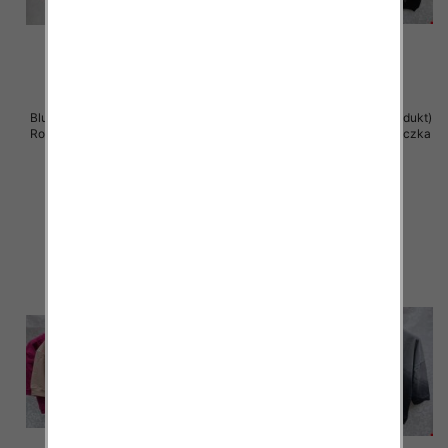
Bluzki damskie ( Turecki produkt)
Bluzki damskie ( Turecki produkt)
Roz Standard , Mix Kolor .Paczka
Roz Standard , Mix Kolor .Paczka
12 szt
12 szt
40.00 zł
39.00 zł
szczegóły
szczegóły