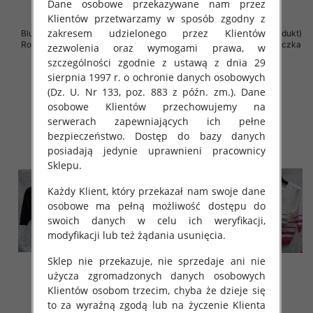
Dane osobowe przekazywane nam przez
Klientów przetwarzamy w sposób zgodny z
zakresem udzielonego przez Klientów
Bluzki damskie ( Turecki produkt)
Bluzki damskie ( Turecki produkt)
Roz Standard , Mix Kolor .Paczka
Roz Standard , Mix Kolor .Paczka
zezwolenia oraz wymogami prawa, w
12 szt
12 szt
szczególności zgodnie z ustawą z dnia 29
42.00 zł
42.00 zł
sierpnia 1997 r. o ochronie danych osobowych
(Dz. U. Nr 133, poz. 883 z późn. zm.). Dane
szczegóły
szczegóły
osobowe Klientów przechowujemy na
serwerach zapewniających ich pełne
bezpieczeństwo. Dostęp do bazy danych
posiadają jedynie uprawnieni pracownicy
Sklepu.
Każdy Klient, który przekazał nam swoje dane
osobowe ma pełną możliwość dostępu do
swoich danych w celu ich weryfikacji,
modyfikacji lub też żądania usunięcia.
Sklep nie przekazuje, nie sprzedaje ani nie
użycza zgromadzonych danych osobowych
Klientów osobom trzecim, chyba że dzieje się
to za wyraźną zgodą lub na życzenie Klienta