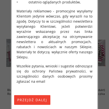
• ostatnio oglądanych produktów,
41.00 zł
41.00 zł
Materiały reklamowo - promocyjne wysyłamy
szczegóły
szczegóły
Klientom jedynie wówczas, gdy wyrazili na to
zgodę. Dotyczy to w szczególności newslettera
wysyłanego Klientowi, jeżeli potwierdzi
wyraźnie wskazanego przez nas linka
zawierającego akceptację na otrzymywanie
newslettera o aktualnych promocjach,
rabatach i nowościach w naszym Sklepie.
Materiały te dotyczą wyłącznie oferty naszego
Sklepu.
Wszelkie pytania, wnioski i sugestie odnoszące
się do ochrony Państwa prywatności, w
szczególności danych osobowych prosimy
zgłaszać na email
Bluzki damskie ( Turecki produkt)
Bluzki damskie ( Turecki produkt)
Roz Standard , Mix Kolor .Paczka
Roz Standard , Mix Kolor .Paczka
12 szt
12 szt
41.00 zł
41.00 zł