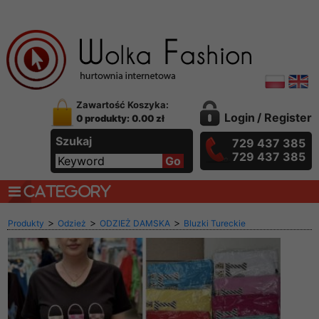
Zawartość Koszyka:
Login
/
Register
0 produkty: 0.00 zł
Szukaj
729 437 385
729 437 385
CATEGORY
>
>
>
Produkty
Odzież
ODZIEŻ DAMSKA
Bluzki Tureckie