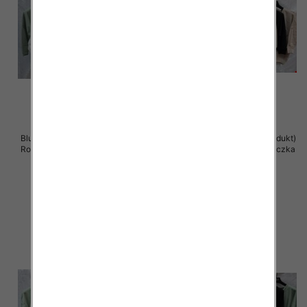
Bluzki damskie ( Turecki produkt)
Bluzki damskie ( Turecki produkt)
Roz Standard , Mix Kolor .Paczka
Roz Standard , Mix Kolor .Paczka
12 szt
12 szt
41.00 zł
41.00 zł
szczegóły
szczegóły