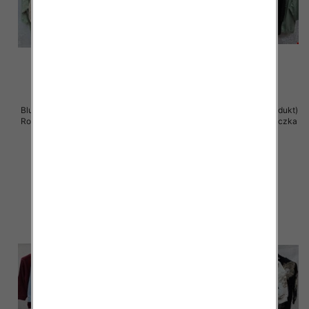
Bluzki damskie ( Turecki produkt)
Bluzki damskie ( Turecki produkt)
Roz Standard , Mix Kolor .Paczka
Roz Standard , Mix Kolor .Paczka
12 szt
12 szt
41.00 zł
41.00 zł
szczegóły
szczegóły