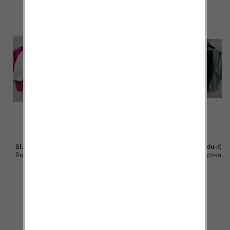
Bluzki damskie ( Turecki produkt)
Bluzki damskie ( Turecki produkt)
Roz Standard , Mix Kolor .Paczka
Roz Standard , Mix Kolor .Paczka
12 szt
12 szt
41.00 zł
41.00 zł
szczegóły
szczegóły