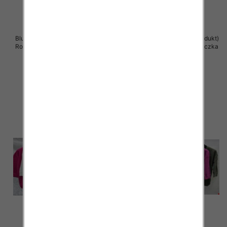
Bluzki damskie ( Turecki produkt)
Bluzki damskie ( Turecki produkt)
Roz Standard , Mix Kolor .Paczka
Roz Standard , Mix Kolor .Paczka
12 szt
12 szt
39.00 zł
39.00 zł
szczegóły
szczegóły