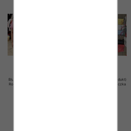
Bluzka damska ( Turecki produkt)
Bluzka damska ( Turecki produkt)
Roz Standard , Mix Kolor .Paczka
Roz Standard , Mix Kolor .Paczka
12 szt
12 szt
11.00 zł
11.00 zł
szczegóły
szczegóły