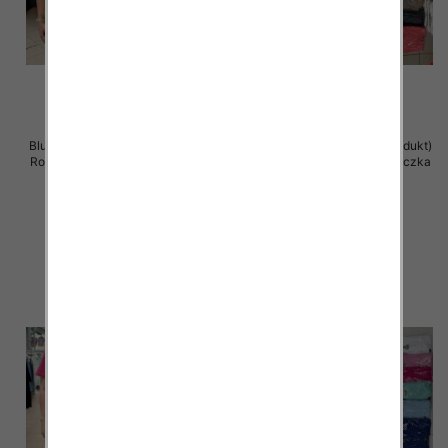
Bluzka damska ( Turecki produkt)
Bluzka damska ( Turecki produkt)
Roz Standard , Mix Kolor .Paczka
Roz Standard , Mix Kolor .Paczka
12 szt
12 szt
11.00 zł
11.00 zł
szczegóły
szczegóły