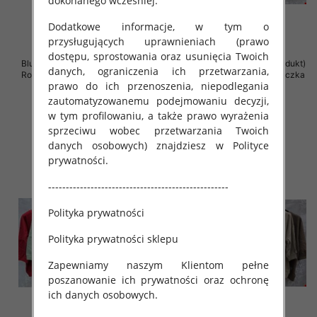
dokonanego wcześniej.
Dodatkowe informacje, w tym o
przysługujących uprawnieniach (prawo
dostępu, sprostowania oraz usunięcia Twoich
Bluzki damskie ( Turecki produkt)
Bluzki damskie ( Turecki produkt)
danych, ograniczenia ich przetwarzania,
Roz Standard , Mix Kolor .Paczka
Roz Standard , Mix Kolor .Paczka
prawo do ich przenoszenia, niepodlegania
12 szt
12 szt
zautomatyzowanemu podejmowaniu decyzji,
42.00 zł
42.00 zł
w tym profilowaniu, a także prawo wyrażenia
szczegóły
szczegóły
sprzeciwu wobec przetwarzania Twoich
danych osobowych) znajdziesz w Polityce
prywatności.
---------------------------------------------------
Polityka prywatności
Polityka prywatności sklepu
Zapewniamy naszym Klientom pełne
poszanowanie ich prywatności oraz ochronę
ich danych osobowych.