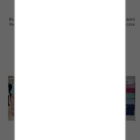
Bluzka damska ( Turecki produkt)
Bluzka damska ( Turecki produkt)
Roz Standard , Mix Kolor .Paczka
Roz Standard , Mix Kolor .Paczka
12 szt
12 szt
11.00 zł
11.00 zł
szczegóły
szczegóły