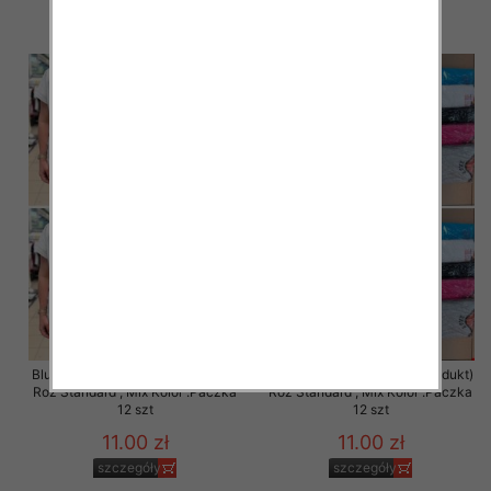
szczegóły
szczegóły
Bluzka damska ( Turecki produkt)
Bluzka damska ( Turecki produkt)
Roz Standard , Mix Kolor .Paczka
Roz Standard , Mix Kolor .Paczka
12 szt
12 szt
11.00 zł
11.00 zł
szczegóły
szczegóły