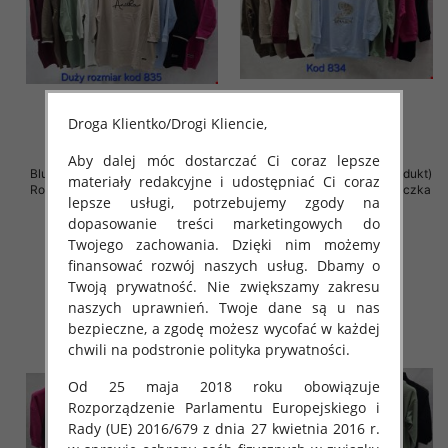
Droga Klientko/Drogi Kliencie,
Aby dalej móc dostarczać Ci coraz lepsze
Bluzki damskie ( Turecki produkt)
Bluzki damskie ( Turecki produkt)
materiały redakcyjne i udostępniać Ci coraz
Roz Standard , Mix Kolor .Paczka
Roz Standard , Mix Kolor .Paczka
lepsze usługi, potrzebujemy zgody na
10 szt
12 szt
dopasowanie treści marketingowych do
46.00 zł
43.00 zł
Twojego zachowania. Dzięki nim możemy
szczegóły
szczegóły
finansować rozwój naszych usług. Dbamy o
Twoją prywatność. Nie zwiększamy zakresu
naszych uprawnień. Twoje dane są u nas
bezpieczne, a zgodę możesz wycofać w każdej
chwili na podstronie polityka prywatności.
Od 25 maja 2018 roku obowiązuje
Rozporządzenie Parlamentu Europejskiego i
Rady (UE) 2016/679 z dnia 27 kwietnia 2016 r.