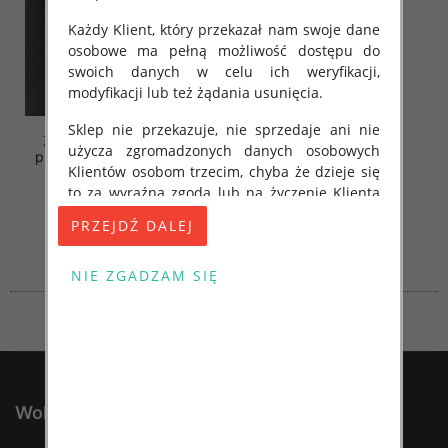
Każdy Klient, który przekazał nam swoje dane
osobowe ma pełną możliwość dostępu do
swoich danych w celu ich weryfikacji,
modyfikacji lub też żądania usunięcia.
Sklep nie przekazuje, nie sprzedaje ani nie
Żakiety damskie (Polska
użycza zgromadzonych danych osobowych
produkt ) Roz S-XL, 1 Kolor
Klientów osobom trzecim, chyba że dzieje się
Paczka 5 szt
to za wyraźną zgodą lub na życzenie Klienta
45.00 zł
albo na żądanie uprawnionych na podstawie
szczegóły
prawa organów państwa w związku z
toczącymi się postępowaniami.
Nasz Sklep posługuje się również tzw. plikami
cookies (ciasteczka). Pliki te są zapisywane na
komputerze Klienta przez nasz serwer i
dostarczają danych statystycznych o
aktywności Klienta, w celu dobrania naszej
oferty do jego indywidualnych potrzeb i
WolkaFashion.PL
gustów. Klient w każdej chwili może wyłączyć
w swojej przeglądarce internetowej opcję