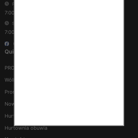
przyjmowania cookies, choć musi mieć
Poniedziałek-piątek
świadomość, że w niektórych przypadkach
7:00 - 16:00
odłączenie tych plików może wpłynąć na
utrudnienia w korzystaniu z oferty naszego
Sobota
Sklepu. Pliki cookies zapisywane na
7:00 - 14:00
komputerze Klienta przechowują informacje
na temat:
Quick Links
• sesji Użytkownika,
• ostatnio oglądanych produktów,
PRODUKTY
Materiały reklamowo - promocyjne wysyłamy
Wólka Kosowska
Klientom jedynie wówczas, gdy wyrazili na to
zgodę. Dotyczy to w szczególności newslettera
Promocje
wysyłanego Klientowi, jeżeli potwierdzi
wyraźnie wskazanego przez nas linka
Nowości
zawierającego akceptację na otrzymywanie
Hurtownia odzieży
newslettera o aktualnych promocjach,
rabatach i nowościach w naszym Sklepie.
Hurtownia obuwia
Materiały te dotyczą wyłącznie oferty naszego
Sklepu.