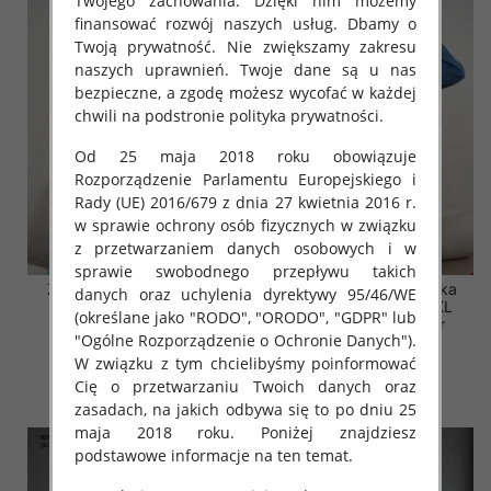
Twojego zachowania. Dzięki nim możemy
finansować rozwój naszych usług. Dbamy o
Twoją prywatność. Nie zwiększamy zakresu
naszych uprawnień. Twoje dane są u nas
bezpieczne, a zgodę możesz wycofać w każdej
chwili na podstronie polityka prywatności.
Od 25 maja 2018 roku obowiązuje
Rozporządzenie Parlamentu Europejskiego i
Rady (UE) 2016/679 z dnia 27 kwietnia 2016 r.
w sprawie ochrony osób fizycznych w związku
z przetwarzaniem danych osobowych i w
sprawie swobodnego przepływu takich
Żakiety damskie (Polska
Żakiety damskie (Polska
danych oraz uchylenia dyrektywy 95/46/WE
produkt) Roz S/M-L/XL
produkt) Roz S/M-L/XL
(określane jako "RODO", "ORODO", "GDPR" lub
Paczka 5 szt /1 Kolor
Paczka 5 szt /1 Kolor
"Ogólne Rozporządzenie o Ochronie Danych").
60.00 zł
60.00 zł
W związku z tym chcielibyśmy poinformować
szczegóły
szczegóły
Cię o przetwarzaniu Twoich danych oraz
zasadach, na jakich odbywa się to po dniu 25
maja 2018 roku. Poniżej znajdziesz
podstawowe informacje na ten temat.