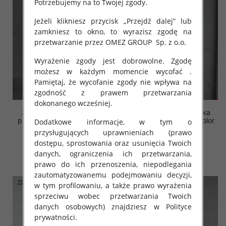
Potrzebujemy na to Twojej zgody.
Jeżeli klikniesz przycisk „Przejdź dalej” lub
zamkniesz to okno, to wyrazisz zgodę na
przetwarzanie przez OMEZ GROUP
Sp. z o.o.
Wyrażenie zgody jest dobrowolne. Zgodę
możesz w każdym momencie wycofać .
Pamiętaj, że wycofanie zgody nie wpływa na
zgodność z prawem przetwarzania
dokonanego wcześniej.
Żakiety damskie (Polska
Żakiety damskie (Polska
produkt ) Roz S-XL, 1 Kolor
produkt ) Roz S-XL, 1 Kolor
Dodatkowe informacje, w tym o
Paczka 5 szt
Paczka 5 szt
przysługujących uprawnieniach (prawo
45.00 zł
45.00 zł
dostępu, sprostowania oraz usunięcia Twoich
danych, ograniczenia ich przetwarzania,
szczegóły
szczegóły
prawo do ich przenoszenia, niepodlegania
zautomatyzowanemu podejmowaniu decyzji,
w tym profilowaniu, a także prawo wyrażenia
sprzeciwu wobec przetwarzania Twoich
danych osobowych) znajdziesz w Polityce
prywatności.