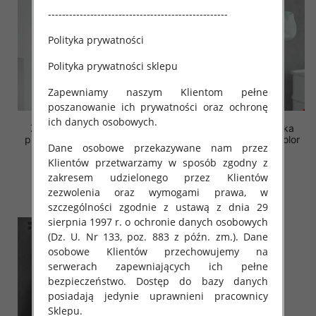
---------------------------------------------------
Polityka prywatności
Polityka prywatności sklepu
Zapewniamy naszym Klientom pełne
poszanowanie ich prywatności oraz ochronę
ich danych osobowych.
Żakiety damskie (Polska
Żakiety damskie (Polska
produkt ) Roz S-XL, 1 Kolor
produkt ) Roz S-XL, 1 Kolor
Dane osobowe przekazywane nam przez
Paczka 5 szt
Paczka 5 szt
Klientów przetwarzamy w sposób zgodny z
45.00 zł
45.00 zł
zakresem udzielonego przez Klientów
szczegóły
szczegóły
zezwolenia oraz wymogami prawa, w
szczególności zgodnie z ustawą z dnia 29
sierpnia 1997 r. o ochronie danych osobowych
(Dz. U. Nr 133, poz. 883 z późn. zm.). Dane
osobowe Klientów przechowujemy na
serwerach zapewniających ich pełne
bezpieczeństwo. Dostęp do bazy danych
posiadają jedynie uprawnieni pracownicy
Sklepu.