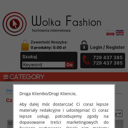
Zawartość Koszyka:
Login
/
Register
0 produkty: 0.00 zł
Szukaj
729 437 385
729 437 385
CATEGORY
>
>
>
Strona główna
Produkty
Odzież z Polskie
ŻAKIETY
Droga Klientko/Drogi Kliencie,
Czytaj więcej
Aby dalej móc dostarczać Ci coraz lepsze
materiały redakcyjne i udostępniać Ci coraz
sortuj według
lepsze usługi, potrzebujemy zgody na
dopasowanie treści marketingowych do