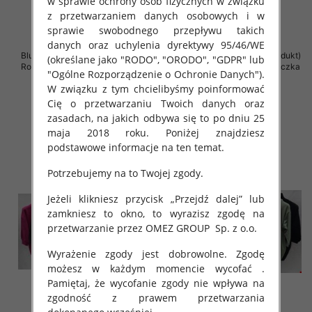
w sprawie ochrony osób fizycznych w związku
z przetwarzaniem danych osobowych i w
sprawie swobodnego przepływu takich
danych oraz uchylenia dyrektywy 95/46/WE
Bluzki damskie ( Turecki produkt)
Bluzki damskie ( Turecki produkt)
(określane jako "RODO", "ORODO", "GDPR" lub
Roz Standard , Mix Kolor .Paczka
Roz Standard , Mix Kolor .Paczka
"Ogólne Rozporządzenie o Ochronie Danych").
10 szt
12 szt
W związku z tym chcielibyśmy poinformować
46.00 zł
43.00 zł
Cię o przetwarzaniu Twoich danych oraz
szczegóły
szczegóły
zasadach, na jakich odbywa się to po dniu 25
maja 2018 roku. Poniżej znajdziesz
podstawowe informacje na ten temat.
Potrzebujemy na to Twojej zgody.
Jeżeli klikniesz przycisk „Przejdź dalej” lub
zamkniesz to okno, to wyrazisz zgodę na
przetwarzanie przez OMEZ GROUP
Sp. z o.o.
Wyrażenie zgody jest dobrowolne. Zgodę
możesz w każdym momencie wycofać .
Pamiętaj, że wycofanie zgody nie wpływa na
zgodność z prawem przetwarzania