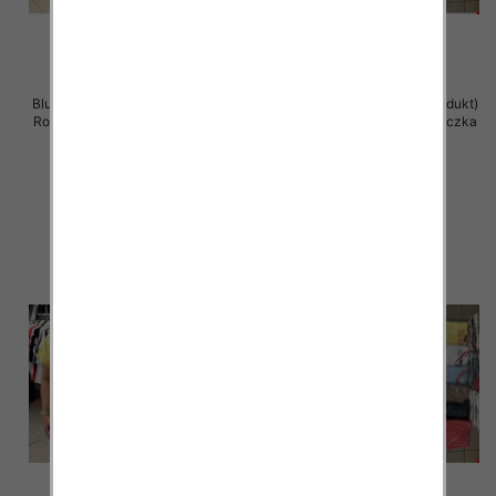
Bluzka damska ( Turecki produkt)
Bluzka damska ( Turecki produkt)
Roz Standard , Mix Kolor .Paczka
Roz Standard , Mix Kolor .Paczka
12 szt
12 szt
11.00 zł
11.00 zł
szczegóły
szczegóły