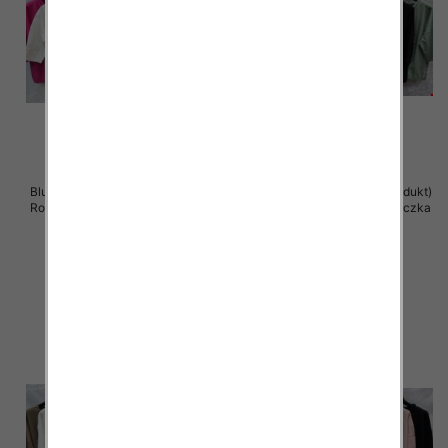
Bluzki damskie ( Turecki produkt)
Bluzki damskie ( Turecki produkt)
Roz Standard , Mix Kolor .Paczka
Roz Standard , Mix Kolor .Paczka
12 szt
12 szt
41.00 zł
41.00 zł
szczegóły
szczegóły