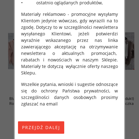
• ostatnio oglądanych produktów,
Materiały reklamowo - promocyjne wysyłamy
Klientom jedynie wówczas, gdy wyrazili na to
zgodę. Dotyczy to w szczególności newslettera
wysyłanego Klientowi, jeżeli potwierdzi
wyraźnie wskazanego przez nas linka
zawierającego akceptację na otrzymywanie
newslettera o aktualnych promocjach,
rabatach i nowościach w naszym Sklepie.
Materiały te dotyczą wyłącznie oferty naszego
Sklepu.
Wszelkie pytania, wnioski i sugestie odnoszące
się do ochrony Państwa prywatności, w
szczególności danych osobowych prosimy
Bluzki damskie ( Turecki produkt)
Bluzki damskie ( Turecki produkt)
zgłaszać na email
Roz Standard , Mix Kolor .Paczka
Roz Standard , Mix Kolor .Paczka
12 szt
12 szt
41.00 zł
41.00 zł
szczegóły
szczegóły