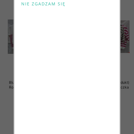
Bluzki damskie ( Turecki produkt)
Bluzki damskie ( Turecki produkt)
Roz Standard , Mix Kolor .Paczka
Roz Standard , Mix Kolor .Paczka
12 szt
12 szt
41.00 zł
41.00 zł
szczegóły
szczegóły