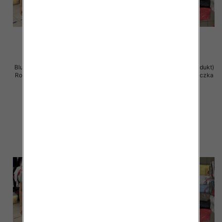
Bluzka damska ( Turecki produkt)
Bluzka damska ( Turecki produkt)
Roz Standard , Mix Kolor .Paczka
Roz Standard , Mix Kolor .Paczka
12 szt
12 szt
11.00 zł
11.00 zł
szczegóły
szczegóły