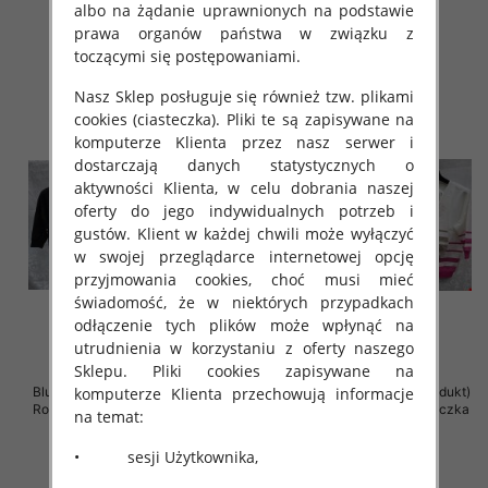
albo na żądanie uprawnionych na podstawie
42.00 zł
42.00 zł
prawa organów państwa w związku z
szczegóły
szczegóły
toczącymi się postępowaniami.
Nasz Sklep posługuje się również tzw. plikami
cookies (ciasteczka). Pliki te są zapisywane na
komputerze Klienta przez nasz serwer i
dostarczają danych statystycznych o
aktywności Klienta, w celu dobrania naszej
oferty do jego indywidualnych potrzeb i
gustów. Klient w każdej chwili może wyłączyć
w swojej przeglądarce internetowej opcję
przyjmowania cookies, choć musi mieć
świadomość, że w niektórych przypadkach
odłączenie tych plików może wpłynąć na
utrudnienia w korzystaniu z oferty naszego
Sklepu. Pliki cookies zapisywane na
Bluzki damskie ( Turecki produkt)
Bluzki damskie ( Turecki produkt)
komputerze Klienta przechowują informacje
Roz Standard , Mix Kolor .Paczka
Roz Standard , Mix Kolor .Paczka
na temat:
12 szt
12 szt
• sesji Użytkownika,
42.00 zł
41.00 zł
szczegóły
szczegóły