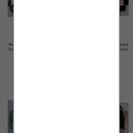
Bluzki damskie ( Turecki produkt)
Bluzki damskie ( Turecki produkt)
Roz Standard , Mix Kolor .Paczka
Roz Standard , Mix Kolor .Paczka
12 szt
12 szt
41.00 zł
41.00 zł
szczegóły
szczegóły