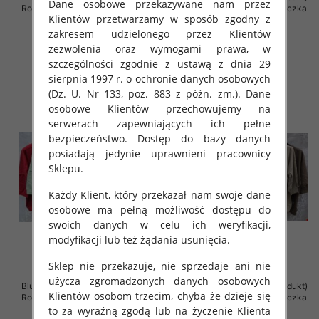
Dane osobowe przekazywane nam przez
Roz Standard , Mix Kolor .Paczka
Roz Standard , Mix Kolor .Paczka
Klientów przetwarzamy w sposób zgodny z
12 szt
12 szt
zakresem udzielonego przez Klientów
42.00 zł
42.00 zł
zezwolenia oraz wymogami prawa, w
szczegóły
szczegóły
szczególności zgodnie z ustawą z dnia 29
sierpnia 1997 r. o ochronie danych osobowych
(Dz. U. Nr 133, poz. 883 z późn. zm.). Dane
osobowe Klientów przechowujemy na
serwerach zapewniających ich pełne
bezpieczeństwo. Dostęp do bazy danych
posiadają jedynie uprawnieni pracownicy
Sklepu.
Każdy Klient, który przekazał nam swoje dane
osobowe ma pełną możliwość dostępu do
swoich danych w celu ich weryfikacji,
modyfikacji lub też żądania usunięcia.
Sklep nie przekazuje, nie sprzedaje ani nie
użycza zgromadzonych danych osobowych
Bluzki damskie ( Turecki produkt)
Bluzki damskie ( Turecki produkt)
Klientów osobom trzecim, chyba że dzieje się
Roz Standard , Mix Kolor .Paczka
Roz Standard , Mix Kolor .Paczka
12 szt
12 szt
to za wyraźną zgodą lub na życzenie Klienta