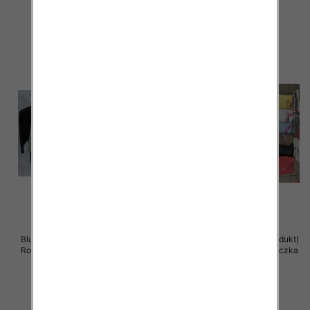
39.00 zł
38.00 zł
szczegóły
szczegóły
Bluzki damskie ( Turecki produkt)
Bluzka damska ( Turecki produkt)
Roz Standard , Mix Kolor .Paczka
Roz Standard , Mix Kolor .Paczka
12 szt
12 szt
36.00 zł
11.00 zł
szczegóły
szczegóły