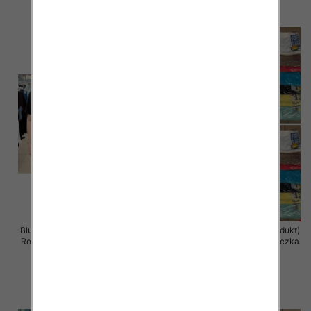
szczegóły
szczegóły
Bluzka damska ( Turecki produkt)
Bluzka damska ( Turecki produkt)
Roz Standard , Mix Kolor .Paczka
Roz Standard , Mix Kolor .Paczka
12 szt
12 szt
11.00 zł
11.00 zł
szczegóły
szczegóły