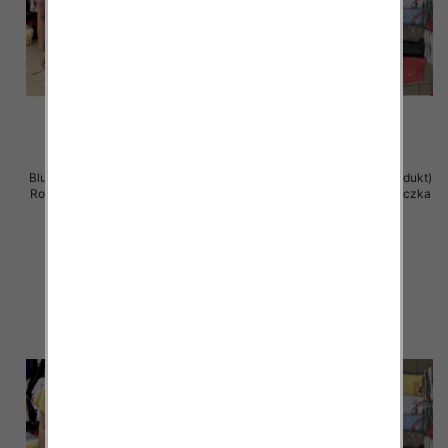
Bluzka damska ( Turecki produkt)
Bluzka damska ( Turecki produkt)
Roz Standard , Mix Kolor .Paczka
Roz Standard , Mix Kolor .Paczka
12 szt
12 szt
11.00 zł
11.00 zł
szczegóły
szczegóły