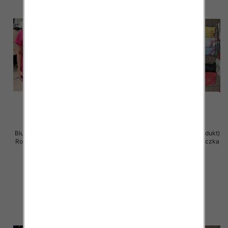
Bluzka damska ( Turecki produkt)
Bluzka damska ( Turecki produkt)
Roz Standard , Mix Kolor .Paczka
Roz Standard , Mix Kolor .Paczka
12 szt
12 szt
11.00 zł
11.00 zł
szczegóły
szczegóły