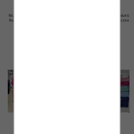
Bluzka damska ( Turecki produkt)
Bluzka damska ( Turecki produkt)
Roz Standard , Mix Kolor .Paczka
Roz Standard , Mix Kolor .Paczka
12 szt
12 szt
11.00 zł
11.00 zł
szczegóły
szczegóły