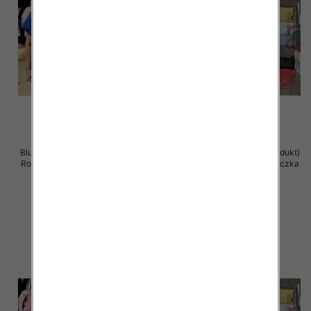
Bluzka damska ( Turecki produkt)
Bluzka damska ( Turecki produkt)
Roz Standard , Mix Kolor .Paczka
Roz Standard , Mix Kolor .Paczka
12 szt
12 szt
11.00 zł
11.00 zł
szczegóły
szczegóły