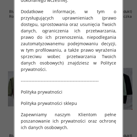
dokonanego wcześniej.
Dodatkowe informacje, w tym o
Bluzki damskie ( Turecki produkt)
Bluzki damskie ( Turecki produkt)
Roz Standard , Mix Kolor .Paczka
Roz Standard , Mix Kolor .Paczka
przysługujących uprawnieniach (prawo
12 szt
12 szt
dostępu, sprostowania oraz usunięcia Twoich
43.00 zł
42.00 zł
danych, ograniczenia ich przetwarzania,
prawo do ich przenoszenia, niepodlegania
szczegóły
szczegóły
zautomatyzowanemu podejmowaniu decyzji,
w tym profilowaniu, a także prawo wyrażenia
sprzeciwu wobec przetwarzania Twoich
danych osobowych) znajdziesz w Polityce
prywatności.
---------------------------------------------------
Polityka prywatności
Polityka prywatności sklepu
Zapewniamy naszym Klientom pełne
poszanowanie ich prywatności oraz ochronę
ich danych osobowych.
Bluzki damskie ( Turecki produkt)
Bluzki damskie ( Turecki produkt)