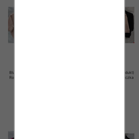
Bluzki damskie ( Turecki produkt)
Bluzki damskie ( Turecki produkt)
Roz Standard , Mix Kolor .Paczka
Roz Standard , Mix Kolor .Paczka
12 szt
12 szt
41.00 zł
41.00 zł
szczegóły
szczegóły