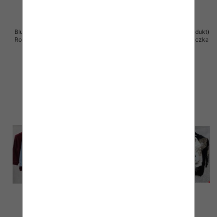
Bluzki damskie ( Turecki produkt)
Bluzki damskie ( Turecki produkt)
Roz Standard , Mix Kolor .Paczka
Roz Standard , Mix Kolor .Paczka
12 szt
12 szt
41.00 zł
41.00 zł
szczegóły
szczegóły