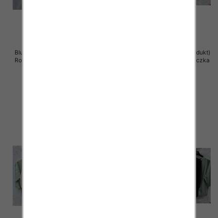
Bluzki damskie ( Turecki produkt)
Bluzki damskie ( Turecki produkt)
Roz Standard , Mix Kolor .Paczka
Roz Standard , Mix Kolor .Paczka
12 szt
12 szt
41.00 zł
41.00 zł
szczegóły
szczegóły