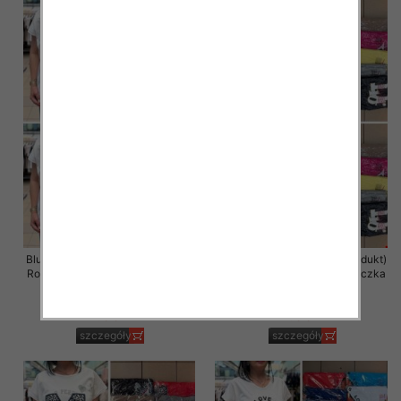
Bluzka damska ( Turecki produkt)
Bluzka damska ( Turecki produkt)
Roz Standard , Mix Kolor .Paczka
Roz Standard , Mix Kolor .Paczka
12 szt
12 szt
11.00 zł
11.00 zł
szczegóły
szczegóły