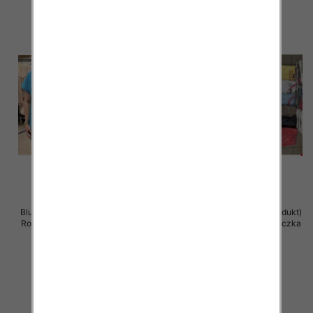
Bluzka damska ( Turecki produkt)
Bluzka damska ( Turecki produkt)
Roz Standard , Mix Kolor .Paczka
Roz Standard , Mix Kolor .Paczka
12 szt
12 szt
11.00 zł
11.00 zł
szczegóły
szczegóły