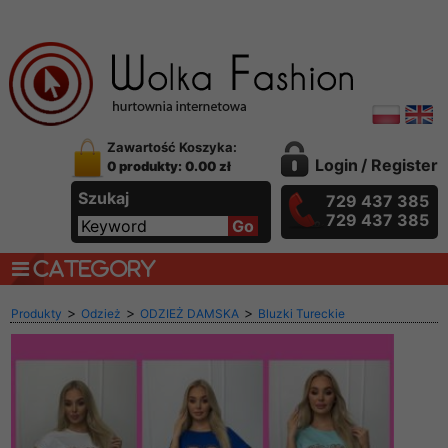
Zawartość Koszyka:
Login
/
Register
0 produkty: 0.00 zł
Szukaj
729 437 385
729 437 385
CATEGORY
>
>
>
Produkty
Odzież
ODZIEŻ DAMSKA
Bluzki Tureckie