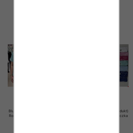
11.00 zł
11.00 zł
szczegóły
szczegóły
Bluzka damska ( Turecki produkt)
Bluzka damska ( Turecki produkt)
Roz Standard , Mix Kolor .Paczka
Roz Standard , Mix Kolor .Paczka
12 szt
12 szt
11.00 zł
11.00 zł