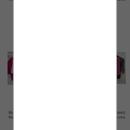
12 szt
12 szt
39.00 zł
39.00 zł
szczegóły
szczegóły
Bluzki damskie ( Turecki produkt)
Bluzki damskie ( Turecki produkt)
Roz Standard , Mix Kolor .Paczka
Roz Standard , Mix Kolor .Paczka
12 szt
12 szt