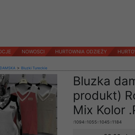
OCJE
NOWOSCI
HURTOWNIA ODZIEŻY
HURTO
>
 DAMSKA
Bluzki Tureckie
Bluzka dam
produkt) R
Mix Kolor 
:1094::1055::1045::1184