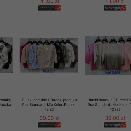
41.00 zł
41.00 zł
szczegóły
szczegóły
rodukt)
Bluzki damskie ( Turecki produkt)
Bluzki damskie ( Turecki p
.Paczka
Roz Standard , Mix Kolor .Paczka
Roz Standard , Mix Kolor 
12 szt
12 szt
39.00 zł
39.00 zł
szczegóły
szczegóły