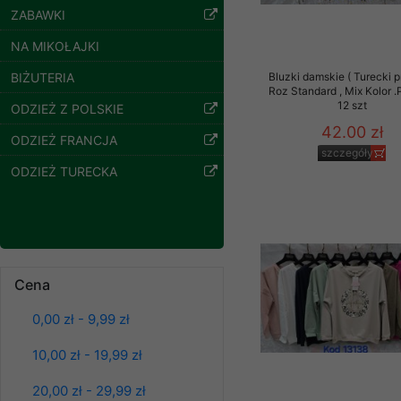
95.00 zł
ZABAWKI
Klientów zezwolenia 
szczegóły
ochronie danych osobo
NA MIKOŁAJKI
serwerach zapewniają
pracownicy Sklepu.
BIŻUTERIA
Bluzki damskie ( Turecki p
Roz Standard , Mix Kolor 
Każdy Klient, który p
12 szt
ODZIEŻ Z POLSKIE
ich weryfikacji, modyfik
42.00 zł
ODZIEŻ FRANCJA
szczegóły
Sklep nie przekazuje,
ODZIEŻ TURECKA
chyba że dzieje się t
prawa organów państwa
Nasz Sklep posługuje si
przez nasz serwer i do
jego indywidualnych po
Cena
opcję przyjmowania co
może wpłynąć na utrud
Kurtki damskie
skórzana Roz S-XL,
0,00 zł - 9,99 zł
Klienta przechowują in
1 Kolor Paczka 5 szt
95.00 zł
10,00 zł - 19,99 zł
• sesji Użytkownik
szczegóły
• ostatnio oglądany
20,00 zł - 29,99 zł