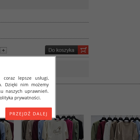
 coraz lepsze usługi,
a. Dzięki nim możemy
su naszych uprawnień.
lityka prywatności.
E) 2016/679 z dnia 27
 osobowych i w sprawie
jako "RODO", "ORODO",
my poinformować Cię o
ja 2018 roku. Poniżej