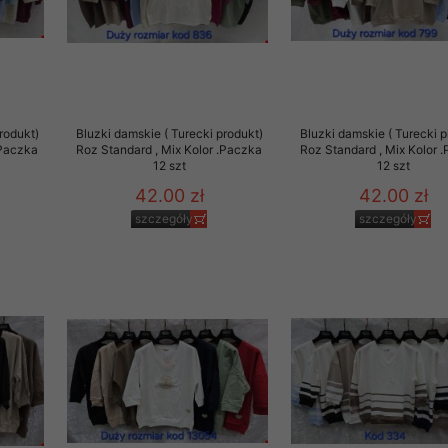
rzetwarzanie przez OMEZ
rodukt)
Bluzki damskie ( Turecki produkt)
Bluzki damskie ( Turecki p
że wycofanie zgody nie
.Paczka
Roz Standard , Mix Kolor .Paczka
Roz Standard , Mix Kolor 
12 szt
12 szt
42.00 zł
42.00 zł
towania oraz usunięcia
ania zautomatyzowanemu
szczegóły
szczegóły
 przetwarzania Twoich
ych osobowych.
sem udzielonego przez