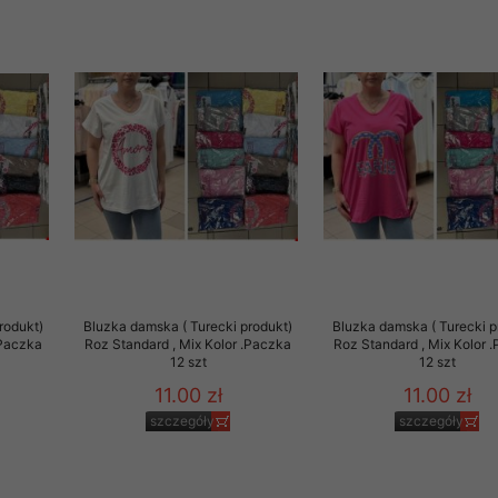
rodukt)
Bluzka damska ( Turecki produkt)
Bluzka damska ( Turecki p
.Paczka
Roz Standard , Mix Kolor .Paczka
Roz Standard , Mix Kolor 
12 szt
12 szt
11.00 zł
11.00 zł
szczegóły
szczegóły