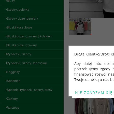
Bluzy
Swetry, bolerka
Swetry duże rozmiary
Bluzki koszulowe
Bluzki duże rozmiary ( Polskie )
Bluzki duże rozmiary
Droga Klientko/Drogi Kl
Rybaczki, Szorty
Rybaczki, Szorty Jeansowe
Aby dalej móc dostar
Inne produkty
potrzebujemy zgody 
Legginsy
finansować rozwój na
Twoje dane są u nas be
Spódnice
Od 25 maja 2018 roku
Spodnie, rybaczki, szorty, dresy
kwietnia 2016 r. w sp
Żakiety
swobodnego przepływu
"GDPR" lub "Ogólne R
Rajstopy
przetwarzaniu Twoich