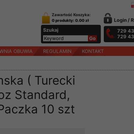
Zawartość Koszyka:
Login
/
R
0 produkty: 0.00 zł
Szukaj
729 4
729 4
WNIA OBUWIA
REGULAMIN
KONTAKT
ska ( Turecki
oz Standard,
.Paczka 10 szt