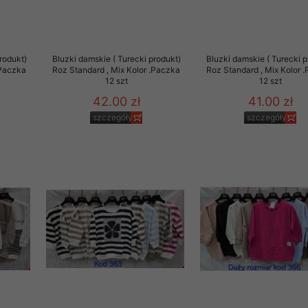
29 sierpnia 1997 r. o
entów przechowujemy na
ją jedynie uprawnieni
rodukt)
Bluzki damskie ( Turecki produkt)
Bluzki damskie ( Turecki p
.Paczka
Roz Standard , Mix Kolor .Paczka
Roz Standard , Mix Kolor 
o swoich danych w celu
12 szt
12 szt
42.00 zł
41.00 zł
szczegóły
szczegóły
ientów osobom trzecim,
awnionych na podstawie
ne na komputerze Klienta
brania naszej oferty do
zeglądarce internetowej
odłączenie tych plików
pisywane na komputerze