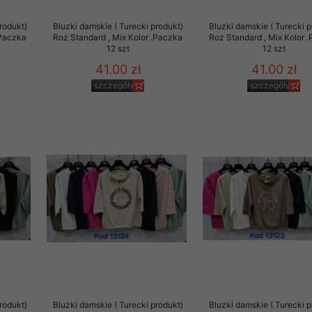
to zgodę. Dotyczy to w
rodukt)
Bluzki damskie ( Turecki produkt)
Bluzki damskie ( Turecki p
anego przez nas linka
.Paczka
Roz Standard , Mix Kolor .Paczka
Roz Standard , Mix Kolor 
batach i nowościach w
12 szt
12 szt
41.00 zł
41.00 zł
w szczególności danych
szczegóły
szczegóły
rodukt)
Bluzki damskie ( Turecki produkt)
Bluzki damskie ( Turecki p