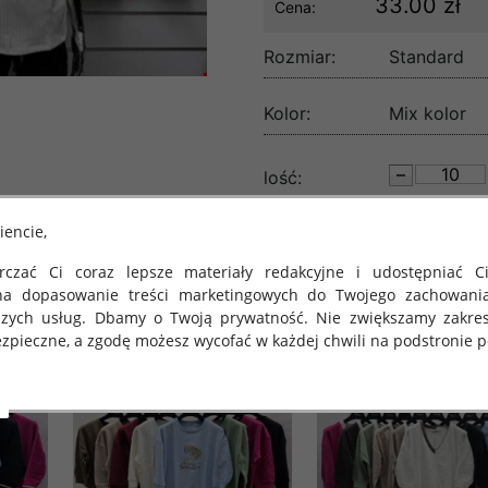
33.00 zł
Cena:
Rozmiar:
Standard
Kolor:
Mix kolor
lość:
iencie,
czać Ci coraz lepsze materiały redakcyjne i udostępniać Ci
na dopasowanie treści marketingowych do Twojego zachowani
szych usług. Dbamy o Twoją prywatność. Nie zwiększamy zakre
zpieczne, a zgodę możesz wycofać w każdej chwili na podstronie po
 obowiązuje Rozporządzenie Parlamentu Europejskiego i Rady (U
rawie ochrony osób fizycznych w związku z przetwarzaniem danych
 takich danych oraz uchylenia dyrektywy 95/46/WE (określane 
ozporządzenie o Ochronie Danych"). W związku z tym chcielibyś
 danych oraz zasadach, na jakich odbywa się to po dniu 25 ma