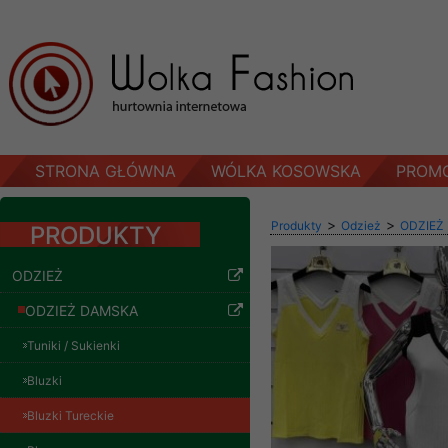
STRONA GŁÓWNA
WÓLKA KOSOWSKA
PROM
>
>
Produkty
Odzież
ODZIEŻ
PRODUKTY
ODZIEŻ
ODZIEŻ DAMSKA
Tuniki / Sukienki
Bluzki
Bluzki Tureckie