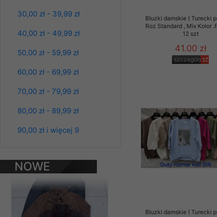
Materiały reklamowo -
30,00 zł - 39,99 zł
Bluzki damskie ( Turecki p
szczególności newsle
Roz Standard , Mix Kolor 
zawierającego akcept
40,00 zł - 49,99 zł
12 szt
naszym Sklepie. Materi
41.00 zł
50,00 zł - 59,99 zł
Wszelkie pytania, wni
szczegóły
osobowych prosimy zgł
60,00 zł - 69,99 zł
70,00 zł - 79,99 zł
80,00 zł - 89,99 zł
90,00 zł i więcej 9
Kurtki damskie
skórzana Roz S-
2XL, 1 Kolor Paczka
5 szt
NOWE
95.00 zł
PRODUKTY
szczegóły
Bluzki damskie ( Turecki p