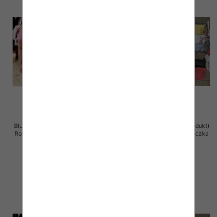
Bluzka damska ( Turecki produkt)
Bluzka damska ( Turecki produkt)
Roz Standard , Mix Kolor .Paczka
Roz Standard , Mix Kolor .Paczka
12 szt
12 szt
11.00 zł
11.00 zł
szczegóły
szczegóły