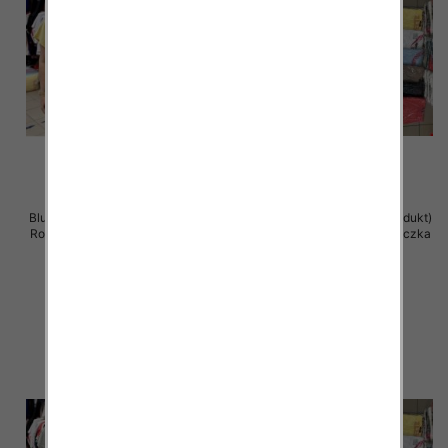
Bluzka damska ( Turecki produkt)
Bluzka damska ( Turecki produkt)
Roz Standard , Mix Kolor .Paczka
Roz Standard , Mix Kolor .Paczka
12 szt
12 szt
11.00 zł
11.00 zł
szczegóły
szczegóły