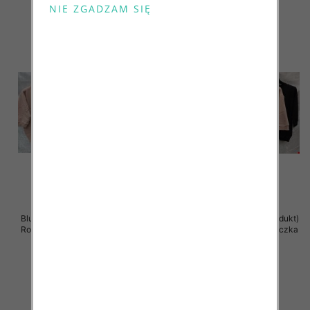
Bluzki damskie ( Turecki produkt)
Bluzki damskie ( Turecki produkt)
Roz Standard , Mix Kolor .Paczka
Roz Standard , Mix Kolor .Paczka
12 szt
12 szt
41.00 zł
41.00 zł
szczegóły
szczegóły