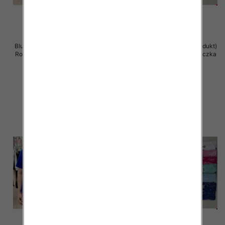
Bluzka damska ( Turecki produkt)
Bluzka damska ( Turecki produkt)
Roz Standard , Mix Kolor .Paczka
Roz Standard , Mix Kolor .Paczka
12 szt
12 szt
11.00 zł
11.00 zł
szczegóły
szczegóły