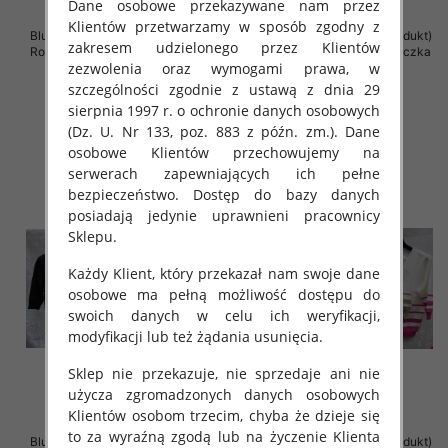
Dane osobowe przekazywane nam przez
Klientów przetwarzamy w sposób zgodny z
Bluzki damskie ( Turecki produkt)
Bluzki damskie ( Turecki produkt)
zakresem udzielonego przez Klientów
Roz Standard , Mix Kolor .Paczka
Roz Standard , Mix Kolor .Paczka
zezwolenia oraz wymogami prawa, w
12 szt
12 szt
szczególności zgodnie z ustawą z dnia 29
42.00 zł
42.00 zł
sierpnia 1997 r. o ochronie danych osobowych
szczegóły
szczegóły
(Dz. U. Nr 133, poz. 883 z późn. zm.). Dane
osobowe Klientów przechowujemy na
serwerach zapewniających ich pełne
bezpieczeństwo. Dostęp do bazy danych
posiadają jedynie uprawnieni pracownicy
Sklepu.
Każdy Klient, który przekazał nam swoje dane
osobowe ma pełną możliwość dostępu do
swoich danych w celu ich weryfikacji,
modyfikacji lub też żądania usunięcia.
Sklep nie przekazuje, nie sprzedaje ani nie
użycza zgromadzonych danych osobowych
Klientów osobom trzecim, chyba że dzieje się
to za wyraźną zgodą lub na życzenie Klienta
Bluzki damskie ( Turecki produkt)
Bluzki damskie ( Turecki produkt)