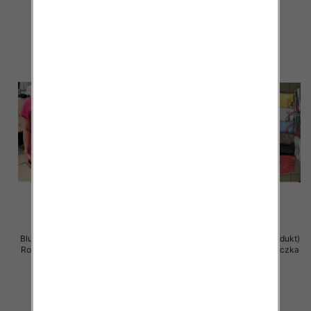
szczegóły
szczegóły
Bluzka damska ( Turecki produkt)
Bluzka damska ( Turecki produkt)
Roz Standard , Mix Kolor .Paczka
Roz Standard , Mix Kolor .Paczka
12 szt
12 szt
11.00 zł
11.00 zł
szczegóły
szczegóły