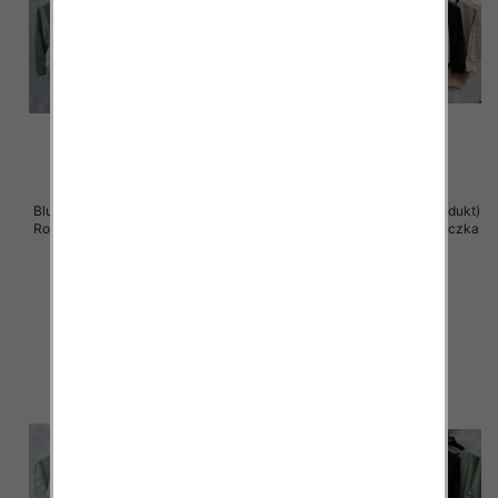
Bluzki damskie ( Turecki produkt)
Bluzki damskie ( Turecki produkt)
Roz Standard , Mix Kolor .Paczka
Roz Standard , Mix Kolor .Paczka
12 szt
12 szt
41.00 zł
41.00 zł
szczegóły
szczegóły