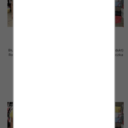
Bluzka damska ( Turecki produkt)
Bluzka damska ( Turecki produkt)
Roz Standard , Mix Kolor .Paczka
Roz Standard , Mix Kolor .Paczka
12 szt
12 szt
11.00 zł
11.00 zł
szczegóły
szczegóły