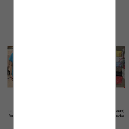
12 szt
12 szt
36.00 zł
11.00 zł
szczegóły
szczegóły
Bluzka damska ( Turecki produkt)
Bluzka damska ( Turecki produkt)
Roz Standard , Mix Kolor .Paczka
Roz Standard , Mix Kolor .Paczka
12 szt
12 szt
11.00 zł
11.00 zł