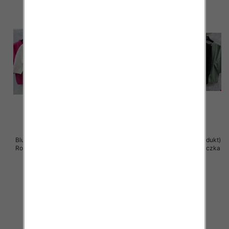
Bluzki damskie ( Turecki produkt)
Bluzki damskie ( Turecki produkt)
Roz Standard , Mix Kolor .Paczka
Roz Standard , Mix Kolor .Paczka
12 szt
12 szt
41.00 zł
41.00 zł
szczegóły
szczegóły