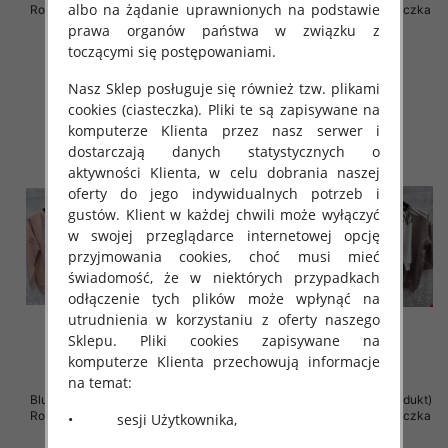
albo na żądanie uprawnionych na podstawie
Roz Standard , Mix Kolor .Paczka
Roz Standard , Mix Kolor .Paczka
12 szt
12 szt
prawa organów państwa w związku z
toczącymi się postępowaniami.
42.00 zł
41.00 zł
szczegóły
szczegóły
Nasz Sklep posługuje się również tzw. plikami
cookies (ciasteczka). Pliki te są zapisywane na
komputerze Klienta przez nasz serwer i
dostarczają danych statystycznych o
aktywności Klienta, w celu dobrania naszej
oferty do jego indywidualnych potrzeb i
gustów. Klient w każdej chwili może wyłączyć
w swojej przeglądarce internetowej opcję
przyjmowania cookies, choć musi mieć
świadomość, że w niektórych przypadkach
odłączenie tych plików może wpłynąć na
utrudnienia w korzystaniu z oferty naszego
Sklepu. Pliki cookies zapisywane na
komputerze Klienta przechowują informacje
na temat:
Bluzki damskie ( Turecki produkt)
Bluzki damskie ( Turecki produkt)
Roz Standard , Mix Kolor .Paczka
Roz Standard , Mix Kolor .Paczka
• sesji Użytkownika,
12 szt
12 szt