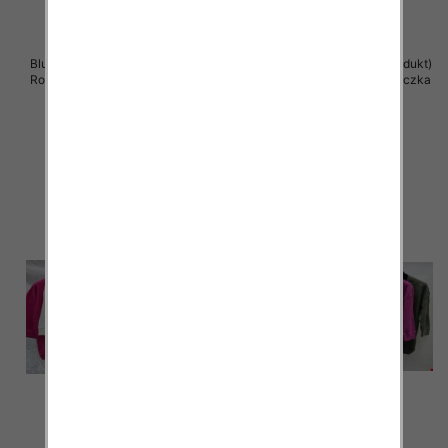
Bluzki damskie ( Turecki produkt)
Bluzki damskie ( Turecki produkt)
Roz Standard , Mix Kolor .Paczka
Roz Standard , Mix Kolor .Paczka
12 szt
12 szt
39.00 zł
39.00 zł
szczegóły
szczegóły