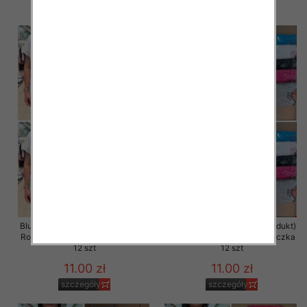
szczegóły
szczegóły
Bluzka damska ( Turecki produkt)
Bluzka damska ( Turecki produkt)
Roz Standard , Mix Kolor .Paczka
Roz Standard , Mix Kolor .Paczka
12 szt
12 szt
11.00 zł
11.00 zł
szczegóły
szczegóły