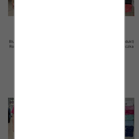
Bluzka damska ( Turecki produkt)
Bluzka damska ( Turecki produkt)
Roz Standard , Mix Kolor .Paczka
Roz Standard , Mix Kolor .Paczka
12 szt
12 szt
11.00 zł
11.00 zł
szczegóły
szczegóły