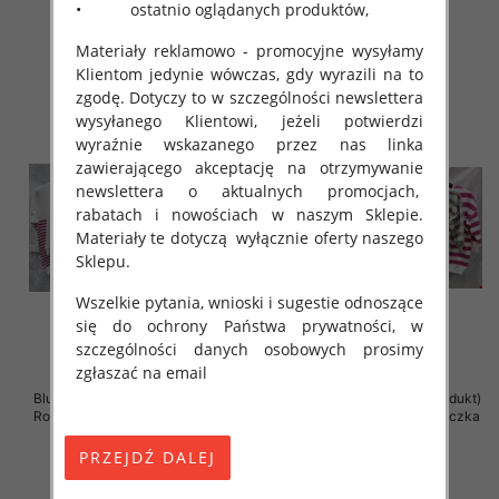
• ostatnio oglądanych produktów,
41.00 zł
41.00 zł
szczegóły
szczegóły
Materiały reklamowo - promocyjne wysyłamy
Klientom jedynie wówczas, gdy wyrazili na to
zgodę. Dotyczy to w szczególności newslettera
wysyłanego Klientowi, jeżeli potwierdzi
wyraźnie wskazanego przez nas linka
zawierającego akceptację na otrzymywanie
newslettera o aktualnych promocjach,
rabatach i nowościach w naszym Sklepie.
Materiały te dotyczą wyłącznie oferty naszego
Sklepu.
Wszelkie pytania, wnioski i sugestie odnoszące
się do ochrony Państwa prywatności, w
szczególności danych osobowych prosimy
zgłaszać na email
Bluzki damskie ( Turecki produkt)
Bluzki damskie ( Turecki produkt)
Roz Standard , Mix Kolor .Paczka
Roz Standard , Mix Kolor .Paczka
12 szt
12 szt
41.00 zł
41.00 zł
szczegóły
szczegóły