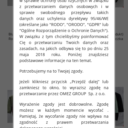
w sprawie ochrony osób fizycznych w związku
z przetwarzaniem danych osobowych i w
sprawie swobodnego przepływu takich
danych oraz uchylenia dyrektywy 95/46/WE
(określane jako "RODO", "ORODO", "GDPR" lub
"Ogólne Rozporządzenie o Ochronie Danych").
Bluzki damskie ( Turecki produkt)
Bluzki damskie ( Turecki produkt)
W związku z tym chcielibyśmy poinformować
Roz Standard , Mix Kolor .Paczka
Roz Standard , Mix Kolor .Paczka
Cię o przetwarzaniu Twoich danych oraz
12 szt
12 szt
zasadach, na jakich odbywa się to po dniu 25
43.00 zł
42.00 zł
maja 2018 roku. Poniżej znajdziesz
szczegóły
szczegóły
podstawowe informacje na ten temat.
Potrzebujemy na to Twojej zgody.
Jeżeli klikniesz przycisk „Przejdź dalej” lub
zamkniesz to okno, to wyrazisz zgodę na
przetwarzanie przez OMEZ GROUP
Sp. z o.o.
Wyrażenie zgody jest dobrowolne. Zgodę
możesz w każdym momencie wycofać .
Pamiętaj, że wycofanie zgody nie wpływa na
zgodność z prawem przetwarzania