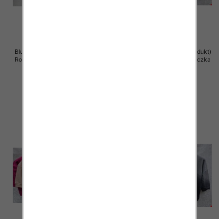
Bluzki damskie ( Turecki produkt)
Bluzki damskie ( Turecki produkt)
Roz Standard , Mix Kolor .Paczka
Roz Standard , Mix Kolor .Paczka
12 szt
12 szt
40.00 zł
39.00 zł
szczegóły
szczegóły