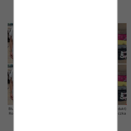
11.00 zł
11.00 zł
szczegóły
szczegóły
Bluzka damska ( Turecki produkt)
Bluzka damska ( Turecki produkt)
Roz Standard , Mix Kolor .Paczka
Roz Standard , Mix Kolor .Paczka
12 szt
12 szt
11.00 zł
11.00 zł