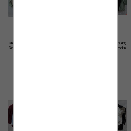
Bluzki damskie ( Turecki produkt)
Bluzki damskie ( Turecki produkt)
Roz Standard , Mix Kolor .Paczka
Roz Standard , Mix Kolor .Paczka
12 szt
12 szt
41.00 zł
41.00 zł
szczegóły
szczegóły