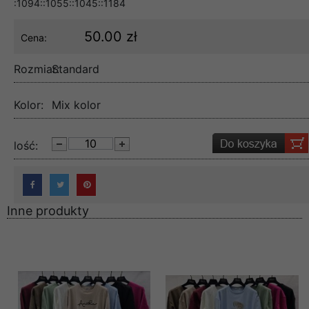
:1094::1055::1045::1184
50.00 zł
Cena:
Rozmiar:
Standard
Kolor:
Mix kolor
lość:
Inne produkty