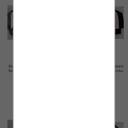
Bluzki damskie ( Turecki produkt)
Bluzki damskie ( Turecki produkt)
Roz Standard , Mix Kolor .Paczka
Roz Standard , Mix Kolor .Paczka
12 szt
12 szt
41.00 zł
41.00 zł
szczegóły
szczegóły