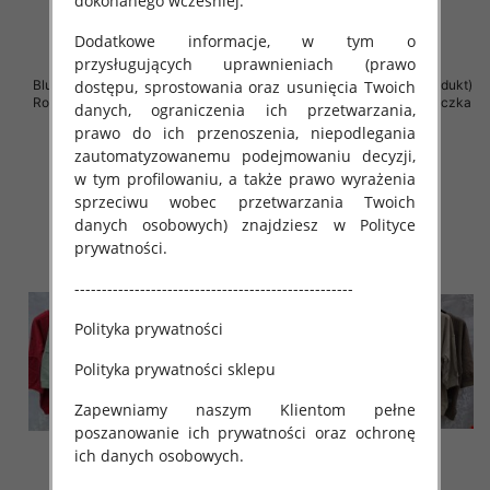
dokonanego wcześniej.
Dodatkowe informacje, w tym o
przysługujących uprawnieniach (prawo
Bluzki damskie ( Turecki produkt)
dostępu, sprostowania oraz usunięcia Twoich
Bluzki damskie ( Turecki produkt)
Roz Standard , Mix Kolor .Paczka
Roz Standard , Mix Kolor .Paczka
danych, ograniczenia ich przetwarzania,
12 szt
12 szt
prawo do ich przenoszenia, niepodlegania
42.00 zł
42.00 zł
zautomatyzowanemu podejmowaniu decyzji,
w tym profilowaniu, a także prawo wyrażenia
szczegóły
szczegóły
sprzeciwu wobec przetwarzania Twoich
danych osobowych) znajdziesz w Polityce
prywatności.
---------------------------------------------------
Polityka prywatności
Polityka prywatności sklepu
Zapewniamy naszym Klientom pełne
poszanowanie ich prywatności oraz ochronę
ich danych osobowych.