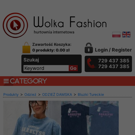
Zawartość Koszyka:
Login
/
Register
0 produkty: 0.00 zł
Szukaj
729 437 385
729 437 385
CATEGORY
>
>
>
Produkty
Odzież
ODZIEŻ DAMSKA
Bluzki Tureckie