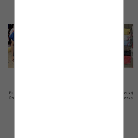
Bluzka damska ( Turecki produkt)
Bluzka damska ( Turecki produkt)
Roz Standard , Mix Kolor .Paczka
Roz Standard , Mix Kolor .Paczka
12 szt
12 szt
11.00 zł
11.00 zł
szczegóły
szczegóły