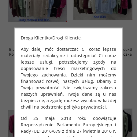
Droga Klientko/Drogi Kliencie,
Aby dalej móc dostarczać Ci coraz lepsze
Bluzki damskie ( Turecki produkt)
Bluzki damskie ( Turecki produkt)
Roz Standard , Mix Kolor .Paczka
Roz Standard , Mix Kolor .Paczka
materiały redakcyjne i udostępniać Ci coraz
10 szt
12 szt
lepsze usługi, potrzebujemy zgody na
46.00 zł
43.00 zł
dopasowanie treści marketingowych do
Twojego zachowania. Dzięki nim możemy
szczegóły
szczegóły
finansować rozwój naszych usług. Dbamy o
Twoją prywatność. Nie zwiększamy zakresu
naszych uprawnień. Twoje dane są u nas
bezpieczne, a zgodę możesz wycofać w każdej
chwili na podstronie polityka prywatności.
Od 25 maja 2018 roku obowiązuje
Rozporządzenie Parlamentu Europejskiego i
Rady (UE) 2016/679 z dnia 27 kwietnia 2016 r.