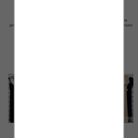
Spódnice damskie (Włoskie
Sukienki damskie (Włoskie
produkt) Roz Standard, Mix Kolor
produkt) Roz Standard, Mix Kolor
Paczka 5 szt
Paczka 5 szt
43.00 zł
54.00 zł
szczegóły
szczegóły