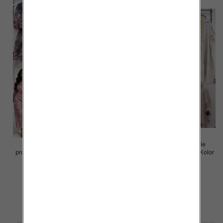
Sukienki damskie (Włoskie
Sukienki damskie (Włoskie
produkt) Roz Standard, Mix Kolor
produkt) Roz Standard, Mix Kolor
Paczka 5 szt
Paczka 5 szt
105.00 zł
105.00 zł
szczegóły
szczegóły