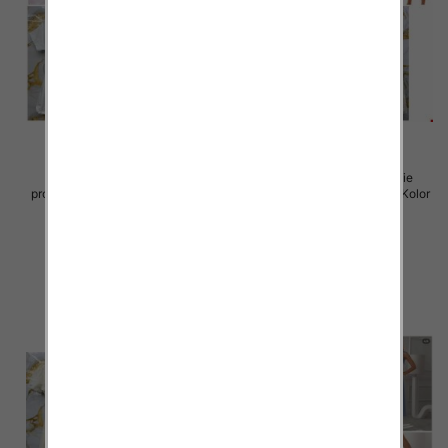
Sukienki damskie (Włoskie
Sukienki damskie (Włoskie
produkt) Roz Standard, Mix Kolor
produkt) Roz Standard, Mix Kolor
Paczka 5 szt
Paczka 5 szt
45.00 zł
57.00 zł
szczegóły
szczegóły