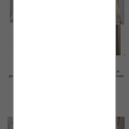
Spódnice damskie (Włoskie
Spódnice damskie (Włoskie
produkt) Roz Standard, Mix Kolor
produkt) Roz Standard, Mix Kolor
Paczka 5 szt
Paczka 5 szt
60.00 zł
60.00 zł
szczegóły
szczegóły