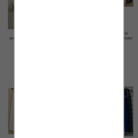
Sukienki damskie (Włoskie
Spódnice damskie (Włoskie
produkt) Roz Standard, Mix Kolor
produkt) Roz Standard, Mix Kolor
Paczka 5 szt
Paczka 5 szt
65.00 zł
69.00 zł
szczegóły
szczegóły