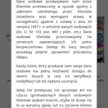
Dane osobowe przekazywane nam przez
Klientów przetwarzamy w sposób zgodny z
zakresem udzielonego przez Klientów
zezwolenia oraz wymogami prawa, w
szczególności zgodnie z ustawą z dnia 29
sierpnia 1997 r. o ochronie danych osobowych
(Dz. U. Nr 133, poz. 883 z późn. zm.). Dane
osobowe Klientów przechowujemy na
serwerach zapewniających ich pełne
bezpieczeństwo. Dostęp do bazy danych
posiadają jedynie uprawnieni pracownicy
Sklepu.
Każdy Klient, który przekazał nam swoje dane
osobowe ma pełną możliwość dostępu do
swoich danych w celu ich weryfikacji,
Sukienki damskie (Włoskie
Sukienki damskie (Włoskie
produkt) Roz Standard, Mix Kolor
produkt) Roz Standard, Mix Kolor
modyfikacji lub też żądania usunięcia.
Paczka 5 szt
Paczka 5 szt
Sklep nie przekazuje, nie sprzedaje ani nie
35.00 zł
36.00 zł
użycza zgromadzonych danych osobowych
szczegóły
szczegóły
Klientów osobom trzecim, chyba że dzieje się
to za wyraźną zgodą lub na życzenie Klienta