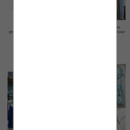
Sukienki damskie (Włoskie
Sukienki damskie (Włoskie
produkt) Roz Standard, Mix Kolor
produkt) Roz Standard, Mix Kolor
Paczka 5 szt
Paczka 5 szt
45.00 zł
43.00 zł
szczegóły
szczegóły