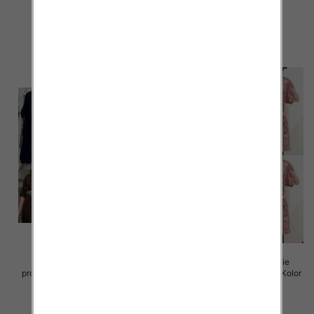
72.00 zł
77.00 zł
szczegóły
szczegóły
Sukienki damskie (Włoskie
Sukienki damskie (Włoskie
produkt) Roz Standard, Mix Kolor
produkt) Roz Standard, Mix Kolor
Paczka 5 szt
Paczka 5 szt
82.00 zł
93.00 zł