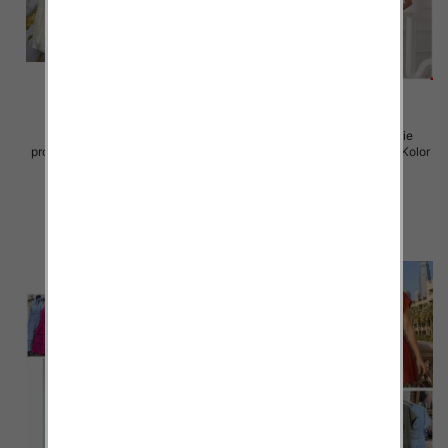
Sukienki damskie (Włoskie
Sukienki damskie (Włoskie
produkt) Roz Standard, Mix Kolor
produkt) Roz Standard, Mix Kolor
Paczka 5 szt
Paczka 5 szt
57.00 zł
46.00 zł
szczegóły
szczegóły