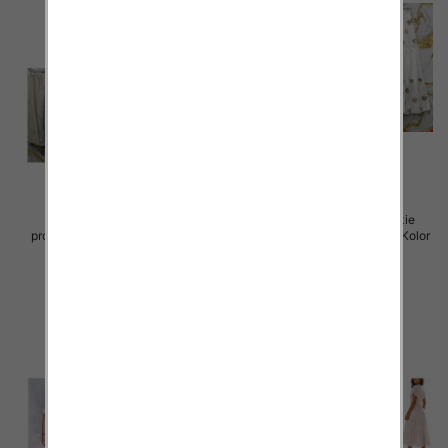
Spódnice damskie (Włoskie
Spódnice damskie (Włoskie
produkt) Roz Standard, Mix Kolor
produkt) Roz Standard, Mix Kolor
Paczka 5 szt
Paczka 5 szt
44.00 zł
40.00 zł
szczegóły
szczegóły