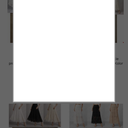
Spódnice damskie (Włoskie
Spódnice damskie (Włoskie
produkt) Roz Standard, Mix Kolor
produkt) Roz Standard, Mix Kolor
Paczka 5 szt
Paczka 5 szt
60.00 zł
60.00 zł
szczegóły
szczegóły