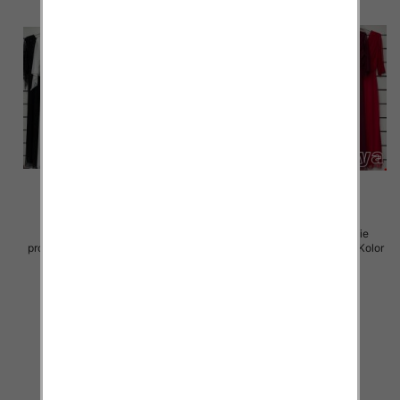
Sukienki damskie (Włoskie
Sukienki damskie (Włoskie
produkt) Roz Standard, Mix Kolor
produkt) Roz Standard, Mix Kolor
Paczka 5 szt
Paczka 5 szt
75.00 zł
75.00 zł
szczegóły
szczegóły