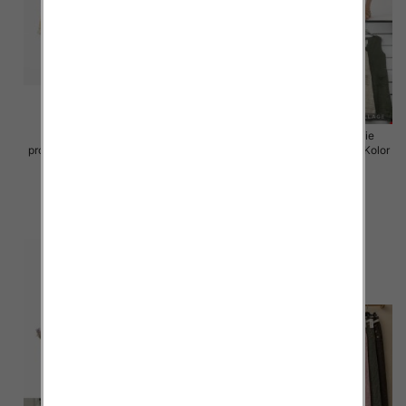
Sukienki damskie (Włoskie
Sukienki damskie (Włoskie
produkt) Roz Standard, Mix Kolor
produkt) Roz Standard, Mix Kolor
Paczka 5 szt
Paczka 5 szt
55.00 zł
55.00 zł
szczegóły
szczegóły