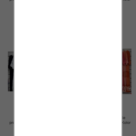
Paczka 5 szt
Paczka 5 szt
70.00 zł
70.00 zł
szczegóły
szczegóły
Sukienki damskie (Włoskie
Sukienki damskie (Włoskie
produkt) Roz Standard, Mix Kolor
produkt) Roz Standard, Mix Kolor
Paczka 5 szt
Paczka 5 szt