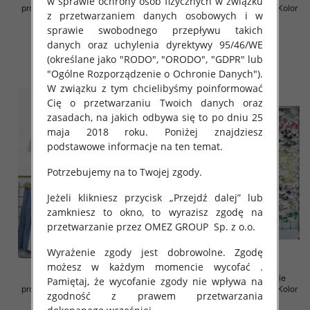
w sprawie ochrony osób fizycznych w związku
produkt) Roz Standard, Mix Kolor
produkt) Roz Standard, Mix Kolor
z przetwarzaniem danych osobowych i w
Paczka 5 szt
Paczka 5 szt
sprawie swobodnego przepływu takich
38.00 zł
35.00 zł
danych oraz uchylenia dyrektywy 95/46/WE
szczegóły
szczegóły
(określane jako "RODO", "ORODO", "GDPR" lub
"Ogólne Rozporządzenie o Ochronie Danych").
W związku z tym chcielibyśmy poinformować
Cię o przetwarzaniu Twoich danych oraz
zasadach, na jakich odbywa się to po dniu 25
maja 2018 roku. Poniżej znajdziesz
podstawowe informacje na ten temat.
Potrzebujemy na to Twojej zgody.
Jeżeli klikniesz przycisk „Przejdź dalej” lub
zamkniesz to okno, to wyrazisz zgodę na
przetwarzanie przez OMEZ GROUP
Sp. z o.o.
Wyrażenie zgody jest dobrowolne. Zgodę
możesz w każdym momencie wycofać .
Spódnice damskie (Włoskie
Sukienki damskie (Włoskie
Pamiętaj, że wycofanie zgody nie wpływa na
produkt) Roz Standard, Mix Kolor
produkt) Roz Standard, Mix Kolor
zgodność z prawem przetwarzania
Paczka 5 szt
Paczka 5 szt