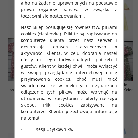
albo na żądanie uprawnionych na podstawie
prawa organów państwa w związku z
toczącymi się postępowaniami.
Nasz Sklep posługuje się również tzw. plikami
cookies (ciasteczka). Pliki te są zapisywane na
komputerze Klienta przez nasz serwer i
dostarczają danych statystycznych o
aktywności Klienta, w celu dobrania naszej
oferty do jego indywidualnych potrzeb i
gustów. Klient w każdej chwili może wyłączyć
w swojej przeglądarce internetowej opcję
przyjmowania cookies, choć musi mieć
świadomość, że w niektórych przypadkach
Sukienki damskie (Włoskie
Sukienki damskie (Włoskie
produkt) Roz Standard, Mix Kolor
produkt) Roz Standard, Mix Kolor
odłączenie tych plików może wpłynąć na
Paczka 5 szt
Paczka 5 szt
utrudnienia w korzystaniu z oferty naszego
43.00 zł
43.00 zł
Sklepu. Pliki cookies zapisywane na
komputerze Klienta przechowują informacje
szczegóły
szczegóły
na temat:
• sesji Użytkownika,