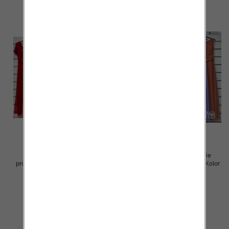
Sukienki damskie (Włoskie
Sukienki damskie (Włoskie
produkt) Roz Standard, Mix Kolor
produkt) Roz Standard, Mix Kolor
Paczka 5 szt
Paczka 5 szt
55.00 zł
55.00 zł
szczegóły
szczegóły