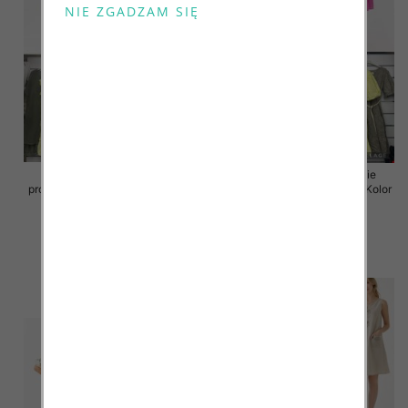
Sukienki damskie (Włoskie
Sukienki damskie (Włoskie
produkt) Roz Standard, Mix Kolor
produkt) Roz Standard, Mix Kolor
Paczka 5 szt
Paczka 5 szt
46.00 zł
55.00 zł
szczegóły
szczegóły