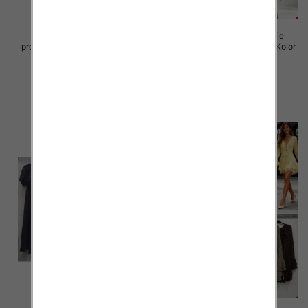
Sukienki damskie (Włoskie
Sukienki damskie (Włoskie
produkt) Roz Standard, Mix Kolor
produkt) Roz Standard, Mix Kolor
Paczka 5 szt
Paczka 5 szt
35.00 zł
50.00 zł
szczegóły
szczegóły