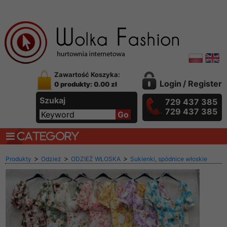
Zawartość Koszyka:
Login
/
Register
0 produkty: 0.00 zł
Szukaj
729 437 385
729 437 385
CATEGORY
>
>
>
Produkty
Odzież
ODZIEŻ WŁOSKA
Sukienki, spódnice włoskie