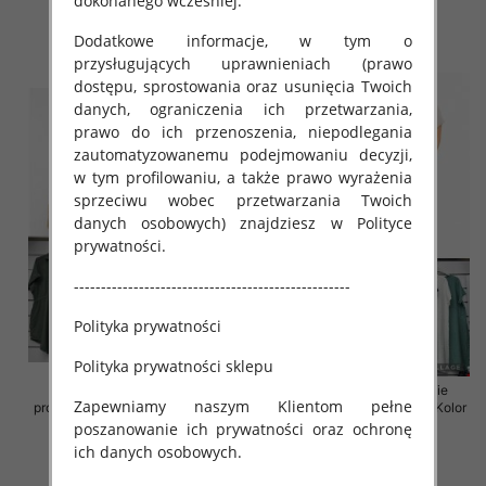
dokonanego wcześniej.
35.00 zł
35.00 zł
Dodatkowe informacje, w tym o
szczegóły
szczegóły
przysługujących uprawnieniach (prawo
dostępu, sprostowania oraz usunięcia Twoich
danych, ograniczenia ich przetwarzania,
prawo do ich przenoszenia, niepodlegania
zautomatyzowanemu podejmowaniu decyzji,
w tym profilowaniu, a także prawo wyrażenia
sprzeciwu wobec przetwarzania Twoich
danych osobowych) znajdziesz w Polityce
prywatności.
---------------------------------------------------
Polityka prywatności
Polityka prywatności sklepu
Sukienki damskie (Włoskie
Sukienki damskie (Włoskie
Zapewniamy naszym Klientom pełne
produkt) Roz Standard, Mix Kolor
produkt) Roz Standard, Mix Kolor
Paczka 5 szt
Paczka 5 szt
poszanowanie ich prywatności oraz ochronę
ich danych osobowych.
35.00 zł
35.00 zł
szczegóły
szczegóły