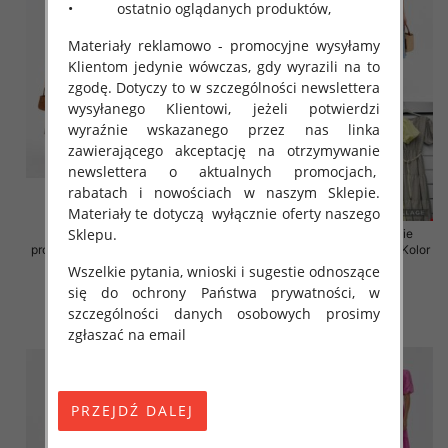
• ostatnio oglądanych produktów,
Materiały reklamowo - promocyjne wysyłamy
Klientom jedynie wówczas, gdy wyrazili na to
zgodę. Dotyczy to w szczególności newslettera
wysyłanego Klientowi, jeżeli potwierdzi
wyraźnie wskazanego przez nas linka
zawierającego akceptację na otrzymywanie
newslettera o aktualnych promocjach,
rabatach i nowościach w naszym Sklepie.
Materiały te dotyczą wyłącznie oferty naszego
Sklepu.
Sukienki damskie (Włoskie
Sukienki damskie (Włoskie
produkt) Roz Standard, Mix Kolor
produkt) Roz Standard, Mix Kolor
Paczka 5 szt
Paczka 5 szt
Wszelkie pytania, wnioski i sugestie odnoszące
się do ochrony Państwa prywatności, w
43.00 zł
45.00 zł
szczególności danych osobowych prosimy
szczegóły
szczegóły
zgłaszać na email