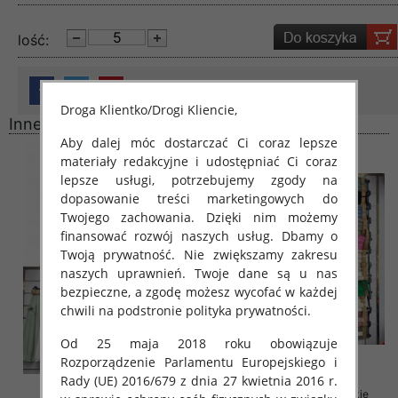
lość:
Droga Klientko/Drogi Kliencie,
Inne produkty
Aby dalej móc dostarczać Ci coraz lepsze
materiały redakcyjne i udostępniać Ci coraz
lepsze usługi, potrzebujemy zgody na
dopasowanie treści marketingowych do
Twojego zachowania. Dzięki nim możemy
finansować rozwój naszych usług. Dbamy o
Twoją prywatność. Nie zwiększamy zakresu
naszych uprawnień. Twoje dane są u nas
bezpieczne, a zgodę możesz wycofać w każdej
chwili na podstronie polityka prywatności.
Od 25 maja 2018 roku obowiązuje
Rozporządzenie Parlamentu Europejskiego i
Rady (UE) 2016/679 z dnia 27 kwietnia 2016 r.
Spódnice damskie (Włoskie
Spódnice damskie (Włoskie