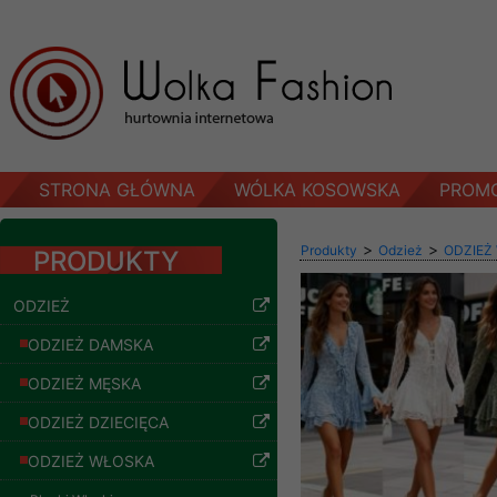
STRONA GŁÓWNA
WÓLKA KOSOWSKA
PROM
>
>
Produkty
Odzież
ODZIEŻ
PRODUKTY
ODZIEŻ
ODZIEŻ DAMSKA
ODZIEŻ MĘSKA
ODZIEŻ DZIECIĘCA
ODZIEŻ WŁOSKA