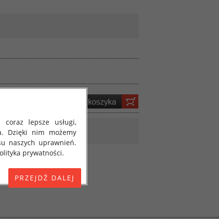
 coraz lepsze usługi,
a. Dzięki nim możemy
su naszych uprawnień.
lityka prywatności.
E) 2016/679 z dnia 27
 osobowych i w sprawie
jako "RODO", "ORODO",
my poinformować Cię o
ja 2018 roku. Poniżej