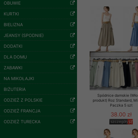
znajdziesz podstawowe
OBUWIE
Potrzebujemy na to Two
KURTKI
BIELIZNA
Jeżeli klikniesz przyc
GROUP
Sp. z o.o.
Spodnie damskie
JEANSY (SPODNIE)
jeansy Roz 25-30, 1
Kolor Paczka 10 szt
Wyrażenie zgody jest 
DODATKI
61.00 zł
wpływa na zgodność z 
szczegóły
DLA DOMU
Dodatkowe informacje,
Twoich danych, ograni
ZABAWKI
podejmowaniu decyzji
NA MIKOŁAJKI
danych osobowych) znaj
BIŻUTERIA
-------------------------------
Spódnice damskie (Wło
ODZIEŻ Z POLSKIE
produkt) Roz Standard, Mi
Polityka prywatności
Paczka 5 szt
ODZIEŻ FRANCJA
38.00 zł
Polityka prywatności s
ODZIEŻ TURECKA
szczegóły
Zapewniamy naszym Kli
Dane osobowe przekaz