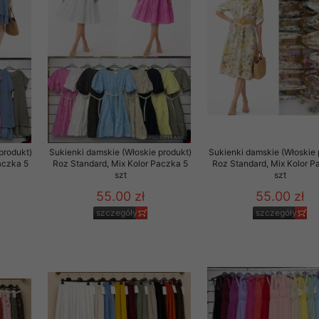
to zgodę. Dotyczy to w
anego przez nas linka
batach i nowościach w
w szczególności danych
produkt)
Sukienki damskie (Włoskie produkt)
Sukienki damskie (Włoskie 
aczka 5
Roz Standard, Mix Kolor Paczka 5
Roz Standard, Mix Kolor P
szt
szt
55.00 zł
55.00 zł
szczegóły
szczegóły