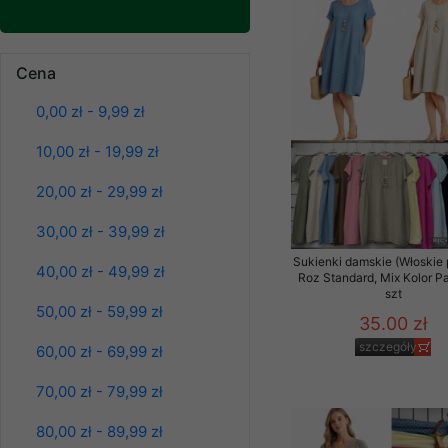
Klientów zezwolenia 
ochronie danych osobo
Spodnie damskie
jeansy Roz 25-30, 1
serwerach zapewniają
Cena
Kolor Paczka 10 szt
pracownicy Sklepu.
61.00 zł
0,00 zł - 9,99 zł
Każdy Klient, który p
szczegóły
ich weryfikacji, modyfik
10,00 zł - 19,99 zł
Sklep nie przekazuje,
20,00 zł - 29,99 zł
chyba że dzieje się t
prawa organów państwa
30,00 zł - 39,99 zł
Nasz Sklep posługuje si
Sukienki damskie (Włoskie 
40,00 zł - 49,99 zł
przez nasz serwer i do
Roz Standard, Mix Kolor P
szt
jego indywidualnych po
50,00 zł - 59,99 zł
opcję przyjmowania co
35.00 zł
może wpłynąć na utrud
szczegóły
60,00 zł - 69,99 zł
Klienta przechowują in
70,00 zł - 79,99 zł
• sesji Użytkownik
80,00 zł - 89,99 zł
Spodnie damskie
• ostatnio oglądany
jeansy Roz 25-30, 1