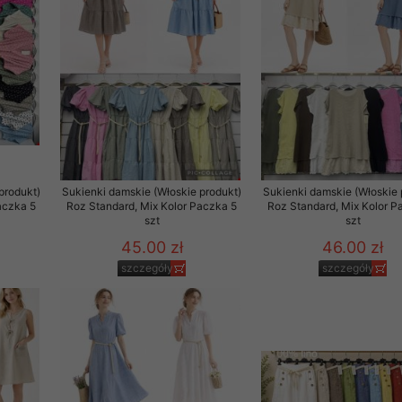
 promocyjne wysyłamy Klientom jedynie wówczas, gdy wyrazili na 
ttera wysyłanego Klientowi, jeżeli potwierdzi wyraźnie wskaz
ację na otrzymywanie newslettera o aktualnych promocjach, ra
ały te dotyczą wyłącznie oferty naszego Sklepu.
oski i sugestie odnoszące się do ochrony Państwa prywatności, 
aszać na email
produkt)
Sukienki damskie (Włoskie produkt)
Sukienki damskie (Włoskie 
aczka 5
Roz Standard, Mix Kolor Paczka 5
Roz Standard, Mix Kolor P
szt
szt
45.00 zł
46.00 zł
szczegóły
szczegóły