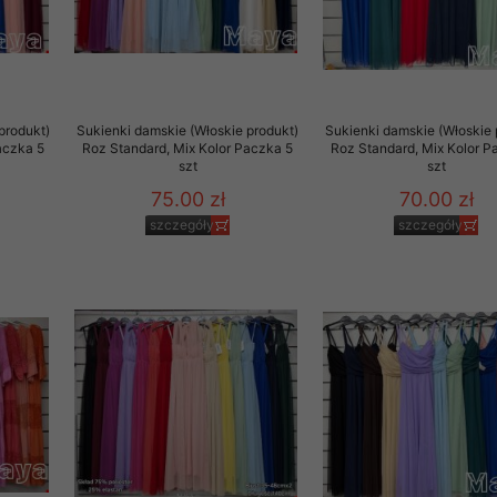
produkt)
Sukienki damskie (Włoskie produkt)
Sukienki damskie (Włoskie 
aczka 5
Roz Standard, Mix Kolor Paczka 5
Roz Standard, Mix Kolor P
szt
szt
75.00 zł
70.00 zł
szczegóły
szczegóły