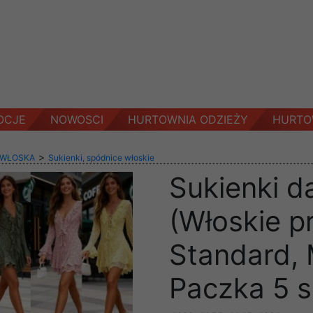
OCJE
NOWOSCI
HURTOWNIA ODZIEŻY
HURTO
>
 WŁOSKA
Sukienki, spódnice włoskie
Sukienki d
(Włoskie p
Standard, 
Paczka 5 s