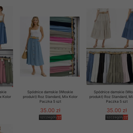
 informacje na ten temat.
jej zgody.
isk „Przejdź dalej” lub zamkniesz to okno, to wyrazisz zgodę na p
dobrowolne. Zgodę możesz w każdym momencie wycofać . Pamiętaj, 
prawem przetwarzania dokonanego wcześniej.
 w tym o przysługujących uprawnieniach (prawo dostępu, spros
czenia ich przetwarzania, prawo do ich przenoszenia, niepodleg
, w tym profilowaniu, a także prawo wyrażenia sprzeciwu wobec
dziesz w Polityce prywatności.
--------------------
skie
Spódnice damskie (Włoskie
Spódnice damskie (Wło
x Kolor
produkt) Roz Standard, Mix Kolor
produkt) Roz Standard, Mi
Paczka 5 szt
Paczka 5 szt
35.00 zł
35.00 zł
klepu
szczegóły
szczegóły
entom pełne poszanowanie ich prywatności oraz ochronę ich dan
ywane nam przez Klientów przetwarzamy w sposób zgodny z zakre