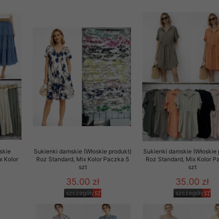
rzetwarzanie przez OMEZ
że wycofanie zgody nie
towania oraz usunięcia
ania zautomatyzowanemu
 przetwarzania Twoich
skie
Sukienki damskie (Włoskie produkt)
Sukienki damskie (Włoskie 
x Kolor
Roz Standard, Mix Kolor Paczka 5
Roz Standard, Mix Kolor P
szt
szt
35.00 zł
35.00 zł
szczegóły
szczegóły
ych osobowych.
sem udzielonego przez