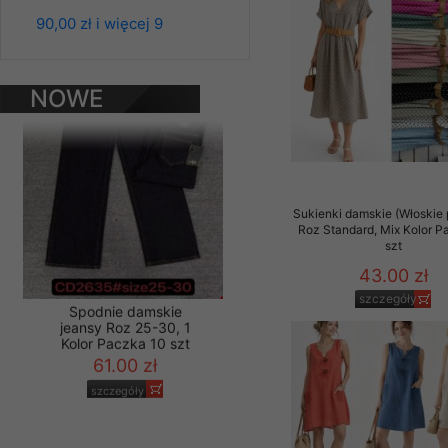
Kolor Paczka 10 szt
Materiały reklamowo -
90,00 zł i więcej 9
61.00 zł
szczególności newsle
zawierającego akcept
szczegóły
naszym Sklepie. Materi
NOWE
PRODUKTY
Wszelkie pytania, wni
osobowych prosimy zgł
Sukienki damskie (Włoskie 
Roz Standard, Mix Kolor P
szt
43.00 zł
szczegóły
Spodnie damskie
jeansy Roz 25-30, 1
Kolor Paczka 10 szt
61.00 zł