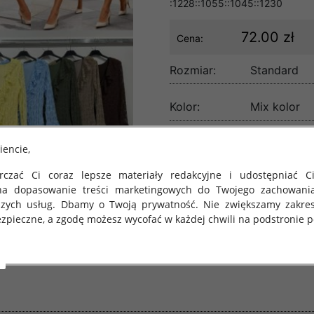
:1228::1055::1045::1230
72.00 zł
Cena:
Rozmiar:
Standard
Kolor:
Mix kolor
lość:
iencie,
czać Ci coraz lepsze materiały redakcyjne i udostępniać Ci
na dopasowanie treści marketingowych do Twojego zachowani
szych usług. Dbamy o Twoją prywatność. Nie zwiększamy zakre
zpieczne, a zgodę możesz wycofać w każdej chwili na podstronie po
 obowiązuje Rozporządzenie Parlamentu Europejskiego i Rady (U
rawie ochrony osób fizycznych w związku z przetwarzaniem danych
 takich danych oraz uchylenia dyrektywy 95/46/WE (określane 
ozporządzenie o Ochronie Danych"). W związku z tym chcielibyś
 danych oraz zasadach, na jakich odbywa się to po dniu 25 ma