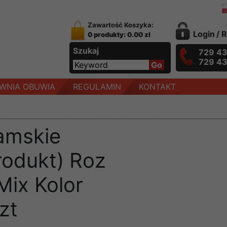
Zawartość Koszyka:
Login
/
R
0 produkty: 0.00 zł
Szukaj
729 4
729 4
WNIA OBUWIA
REGULAMIN
KONTAKT
amskie
rodukt) Roz
Mix Kolor
zt