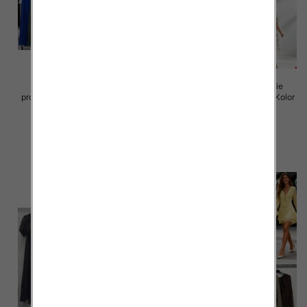
Sukienki damskie (Włoskie
Sukienki damskie (Włoskie
produkt) Roz Standard, Mix Kolor
produkt) Roz Standard, Mix Kolor
Paczka 5 szt
Paczka 5 szt
35.00 zł
50.00 zł
szczegóły
szczegóły