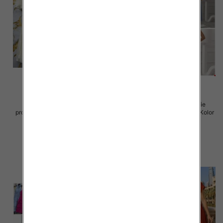
Sukienki damskie (Włoskie
Sukienki damskie (Włoskie
produkt) Roz Standard, Mix Kolor
produkt) Roz Standard, Mix Kolor
Paczka 5 szt
Paczka 5 szt
57.00 zł
46.00 zł
szczegóły
szczegóły