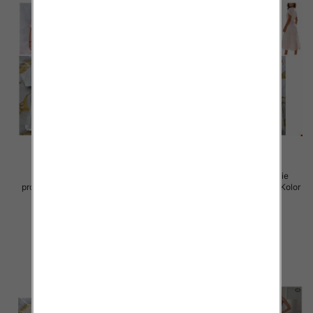
Sukienki damskie (Włoskie
Sukienki damskie (Włoskie
produkt) Roz Standard, Mix Kolor
produkt) Roz Standard, Mix Kolor
Paczka 5 szt
Paczka 5 szt
45.00 zł
57.00 zł
szczegóły
szczegóły