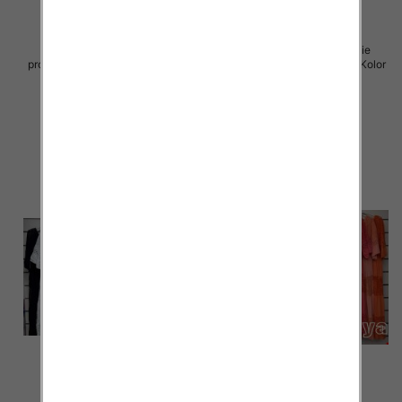
Sukienki damskie (Włoskie
Sukienki damskie (Włoskie
produkt) Roz Standard, Mix Kolor
produkt) Roz Standard, Mix Kolor
Paczka 5 szt
Paczka 5 szt
70.00 zł
70.00 zł
szczegóły
szczegóły