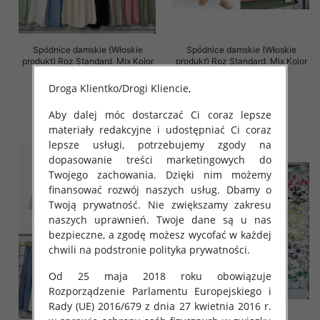
Spódnice damskie (Włoskie
Spódnice damskie (Włoskie
produkt) Roz Standard, Mix Kolor
produkt) Roz Standard, Mix Kolor
Paczka 5 szt
Paczka 5 szt
Droga Klientko/Drogi Kliencie,
38.00 zł
35.00 zł
szczegóły
szczegóły
Aby dalej móc dostarczać Ci coraz lepsze
materiały redakcyjne i udostępniać Ci coraz
lepsze usługi, potrzebujemy zgody na
dopasowanie treści marketingowych do
Twojego zachowania. Dzięki nim możemy
finansować rozwój naszych usług. Dbamy o
Twoją prywatność. Nie zwiększamy zakresu
naszych uprawnień. Twoje dane są u nas
bezpieczne, a zgodę możesz wycofać w każdej
chwili na podstronie polityka prywatności.
Od 25 maja 2018 roku obowiązuje
Rozporządzenie Parlamentu Europejskiego i
Rady (UE) 2016/679 z dnia 27 kwietnia 2016 r.