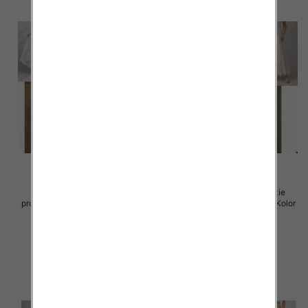
Spódnice damskie (Włoskie
Spódnice damskie (Włoskie
produkt) Roz Standard, Mix Kolor
produkt) Roz Standard, Mix Kolor
Paczka 5 szt
Paczka 5 szt
60.00 zł
60.00 zł
szczegóły
szczegóły