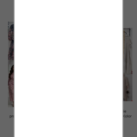
98.00 zł
98.00 zł
szczegóły
szczegóły
Sukienki damskie (Włoskie
Sukienki damskie (Włoskie
produkt) Roz Standard, Mix Kolor
produkt) Roz Standard, Mix Kolor
Paczka 5 szt
Paczka 5 szt
105.00 zł
105.00 zł