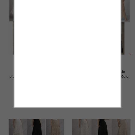
Spódnice damskie (Włoskie
Spódnice damskie (Włoskie
produkt) Roz Standard, Mix Kolor
produkt) Roz Standard, Mix Kolor
Paczka 5 szt
Paczka 5 szt
60.00 zł
54.00 zł
szczegóły
szczegóły