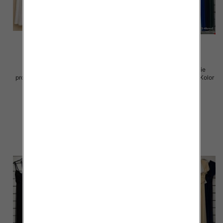
Spódnice damskie (Włoskie
Sukienki damskie (Włoskie
produkt) Roz Standard, Mix Kolor
produkt) Roz Standard, Mix Kolor
Paczka 5 szt
Paczka 5 szt
43.00 zł
54.00 zł
szczegóły
szczegóły