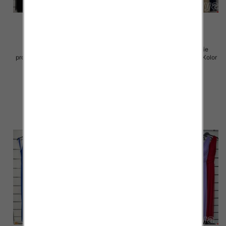
Sukienki damskie (Włoskie
Sukienki damskie (Włoskie
produkt) Roz Standard, Mix Kolor
produkt) Roz Standard, Mix Kolor
Paczka 5 szt
Paczka 5 szt
54.00 zł
75.00 zł
szczegóły
szczegóły