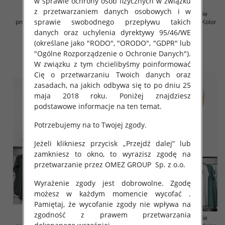
w sprawie ochrony osób fizycznych w związku
z przetwarzaniem danych osobowych i w
Spódnice damskie (Włoskie
Sukienki damskie (Włoskie
sprawie swobodnego przepływu takich
produkt) Roz Standard, Mix Kolor
produkt) Roz Standard, Mix Kolor
Paczka 5 szt
Paczka 5 szt
danych oraz uchylenia dyrektywy 95/46/WE
(określane jako "RODO", "ORODO", "GDPR" lub
35.00 zł
35.00 zł
"Ogólne Rozporządzenie o Ochronie Danych").
szczegóły
szczegóły
W związku z tym chcielibyśmy poinformować
Cię o przetwarzaniu Twoich danych oraz
zasadach, na jakich odbywa się to po dniu 25
maja 2018 roku. Poniżej znajdziesz
podstawowe informacje na ten temat.
Potrzebujemy na to Twojej zgody.
Jeżeli klikniesz przycisk „Przejdź dalej” lub
zamkniesz to okno, to wyrazisz zgodę na
przetwarzanie przez OMEZ GROUP
Sp. z o.o.
Wyrażenie zgody jest dobrowolne. Zgodę
możesz w każdym momencie wycofać .
Pamiętaj, że wycofanie zgody nie wpływa na
zgodność z prawem przetwarzania
Sukienki damskie (Włoskie
Sukienki damskie (Włoskie