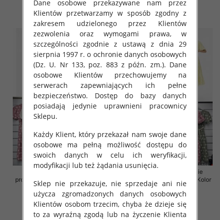
35.00 zł
36.00 zł
Dane osobowe przekazywane nam przez
Klientów przetwarzamy w sposób zgodny z
szczegóły
szczegóły
zakresem udzielonego przez Klientów
zezwolenia oraz wymogami prawa, w
szczególności zgodnie z ustawą z dnia 29
sierpnia 1997 r. o ochronie danych osobowych
(Dz. U. Nr 133, poz. 883 z późn. zm.). Dane
osobowe Klientów przechowujemy na
serwerach zapewniających ich pełne
bezpieczeństwo. Dostęp do bazy danych
posiadają jedynie uprawnieni pracownicy
Sklepu.
Każdy Klient, który przekazał nam swoje dane
osobowe ma pełną możliwość dostępu do
swoich danych w celu ich weryfikacji,
modyfikacji lub też żądania usunięcia.
Sukienki damskie (Włoskie
Sukienki damskie (Włoskie
produkt) Roz Standard, Mix Kolor
produkt) Roz Standard, Mix Kolor
Sklep nie przekazuje, nie sprzedaje ani nie
Paczka 5 szt
Paczka 5 szt
użycza zgromadzonych danych osobowych
43.00 zł
43.00 zł
Klientów osobom trzecim, chyba że dzieje się
to za wyraźną zgodą lub na życzenie Klienta
szczegóły
szczegóły