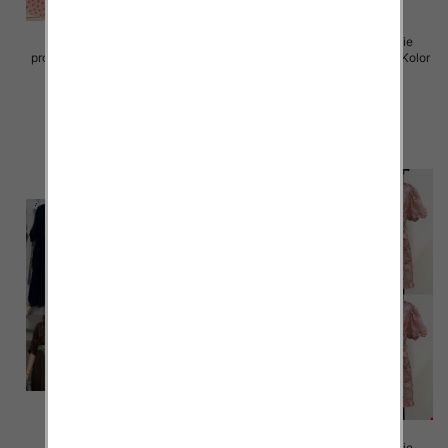
Sukienki damskie (Włoskie
Sukienki damskie (Włoskie
produkt) Roz Standard, Mix Kolor
produkt) Roz Standard, Mix Kolor
Paczka 5 szt
Paczka 5 szt
72.00 zł
77.00 zł
szczegóły
szczegóły
Sukienki damskie (Włoskie
Sukienki damskie (Włoskie