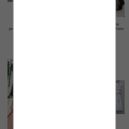
Sukienki damskie (Włoskie
Sukienki damskie (Włoskie
produkt) Roz Standard, Mix Kolor
produkt) Roz Standard, Mix Kolor
Paczka 5 szt
Paczka 5 szt
65.00 zł
72.00 zł
szczegóły
szczegóły