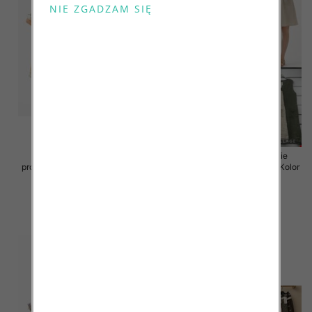
Sukienki damskie (Włoskie
Sukienki damskie (Włoskie
produkt) Roz Standard, Mix Kolor
produkt) Roz Standard, Mix Kolor
Paczka 5 szt
Paczka 5 szt
55.00 zł
55.00 zł
szczegóły
szczegóły