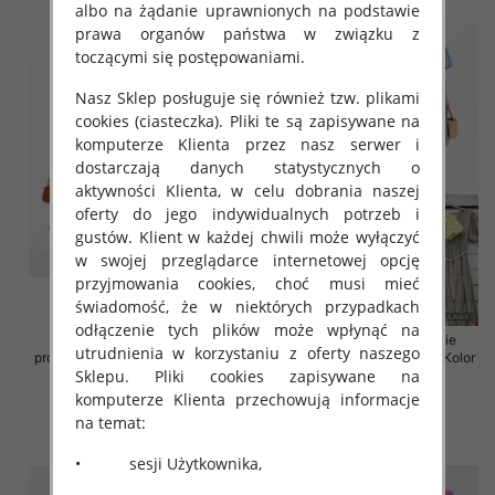
albo na żądanie uprawnionych na podstawie
prawa organów państwa w związku z
toczącymi się postępowaniami.
Nasz Sklep posługuje się również tzw. plikami
cookies (ciasteczka). Pliki te są zapisywane na
komputerze Klienta przez nasz serwer i
dostarczają danych statystycznych o
aktywności Klienta, w celu dobrania naszej
oferty do jego indywidualnych potrzeb i
gustów. Klient w każdej chwili może wyłączyć
w swojej przeglądarce internetowej opcję
przyjmowania cookies, choć musi mieć
świadomość, że w niektórych przypadkach
odłączenie tych plików może wpłynąć na
Sukienki damskie (Włoskie
Sukienki damskie (Włoskie
utrudnienia w korzystaniu z oferty naszego
produkt) Roz Standard, Mix Kolor
produkt) Roz Standard, Mix Kolor
Sklepu. Pliki cookies zapisywane na
Paczka 5 szt
Paczka 5 szt
komputerze Klienta przechowują informacje
43.00 zł
45.00 zł
na temat:
szczegóły
szczegóły
• sesji Użytkownika,