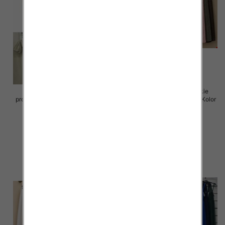
Sukienki damskie (Włoskie
Spódnice damskie (Włoskie
produkt) Roz Standard, Mix Kolor
produkt) Roz Standard, Mix Kolor
Paczka 5 szt
Paczka 5 szt
65.00 zł
69.00 zł
szczegóły
szczegóły