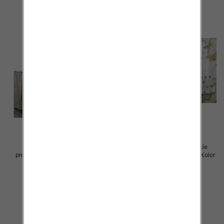
Spódnice damskie (Włoskie
Spódnice damskie (Włoskie
produkt) Roz Standard, Mix Kolor
produkt) Roz Standard, Mix Kolor
Paczka 5 szt
Paczka 5 szt
44.00 zł
40.00 zł
szczegóły
szczegóły