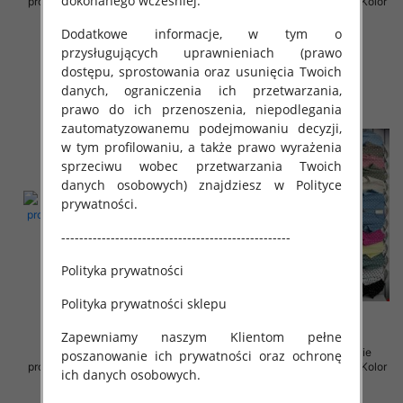
dokonanego wcześniej.
produkt) Roz Standard, Mix Kolor
produkt) Roz Standard, Mix Kolor
Paczka 5 szt
Paczka 5 szt
Dodatkowe informacje, w tym o
35.00 zł
35.00 zł
przysługujących uprawnieniach (prawo
szczegóły
szczegóły
dostępu, sprostowania oraz usunięcia Twoich
danych, ograniczenia ich przetwarzania,
prawo do ich przenoszenia, niepodlegania
zautomatyzowanemu podejmowaniu decyzji,
w tym profilowaniu, a także prawo wyrażenia
sprzeciwu wobec przetwarzania Twoich
danych osobowych) znajdziesz w Polityce
prywatności.
---------------------------------------------------
Polityka prywatności
Polityka prywatności sklepu
Zapewniamy naszym Klientom pełne
Sukienki damskie (Włoskie
Sukienki damskie (Włoskie
poszanowanie ich prywatności oraz ochronę
produkt) Roz Standard, Mix Kolor
produkt) Roz Standard, Mix Kolor
ich danych osobowych.
Paczka 5 szt
Paczka 5 szt