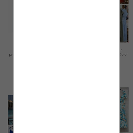
Sukienki damskie (Włoskie
Sukienki damskie (Włoskie
produkt) Roz Standard, Mix Kolor
produkt) Roz Standard, Mix Kolor
Paczka 5 szt
Paczka 5 szt
45.00 zł
43.00 zł
szczegóły
szczegóły