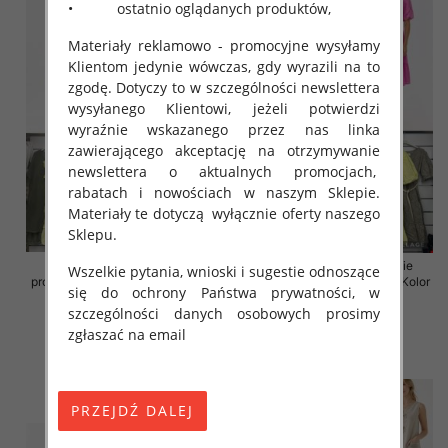
• ostatnio oglądanych produktów,
Materiały reklamowo - promocyjne wysyłamy
Klientom jedynie wówczas, gdy wyrazili na to
zgodę. Dotyczy to w szczególności newslettera
wysyłanego Klientowi, jeżeli potwierdzi
wyraźnie wskazanego przez nas linka
zawierającego akceptację na otrzymywanie
newslettera o aktualnych promocjach,
rabatach i nowościach w naszym Sklepie.
Materiały te dotyczą wyłącznie oferty naszego
Sklepu.
Sukienki damskie (Włoskie
Sukienki damskie (Włoskie
Wszelkie pytania, wnioski i sugestie odnoszące
produkt) Roz Standard, Mix Kolor
produkt) Roz Standard, Mix Kolor
się do ochrony Państwa prywatności, w
Paczka 5 szt
Paczka 5 szt
szczególności danych osobowych prosimy
46.00 zł
55.00 zł
zgłaszać na email
szczegóły
szczegóły