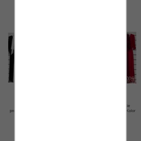
szczegóły
szczegóły
Sukienki damskie (Włoskie
Sukienki damskie (Włoskie
produkt) Roz Standard, Mix Kolor
produkt) Roz Standard, Mix Kolor
Paczka 5 szt
Paczka 5 szt
75.00 zł
75.00 zł
szczegóły
szczegóły