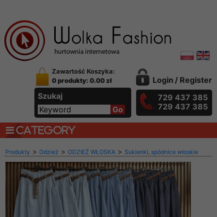
Zawartość Koszyka:
Login
/
Register
0 produkty: 0.00 zł
Szukaj
729 437 385
729 437 385
CATEGORY
>
>
>
Produkty
Odzież
ODZIEŻ WŁOSKA
Sukienki, spódnice włoskie