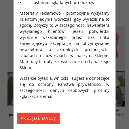
• ostatnio oglądanych produktów,
Paczka 5 szt
Paczka 5 szt
43.00 zł
45.00 zł
Materiały reklamowo - promocyjne wysyłamy
szczegóły
szczegóły
Klientom jedynie wówczas, gdy wyrazili na to
zgodę. Dotyczy to w szczególności newslettera
wysyłanego Klientowi, jeżeli potwierdzi
wyraźnie wskazanego przez nas linka
zawierającego akceptację na otrzymywanie
newslettera o aktualnych promocjach,
rabatach i nowościach w naszym Sklepie.
Materiały te dotyczą wyłącznie oferty naszego
Sklepu.
Wszelkie pytania, wnioski i sugestie odnoszące
się do ochrony Państwa prywatności, w
szczególności danych osobowych prosimy
zgłaszać na email
Sukienki damskie (Włoskie
Sukienki damskie (Włoskie
produkt) Roz Standard, Mix Kolor
produkt) Roz Standard, Mix Kolor
Paczka 5 szt
Paczka 5 szt
46.00 zł
55.00 zł