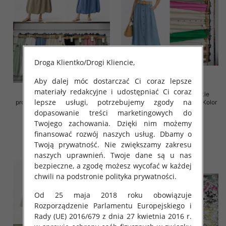
Droga Klientko/Drogi Kliencie,
Aby dalej móc dostarczać Ci coraz lepsze
materiały redakcyjne i udostępniać Ci coraz
Spódnice damskie (Włoskie
Spódnice damskie (Włoskie
lepsze usługi, potrzebujemy zgody na
produkt) Roz Standard, Mix Kolor
produkt) Roz Standard, Mix Kolor
Paczka 5 szt
Paczka 5 szt
dopasowanie treści marketingowych do
Twojego zachowania. Dzięki nim możemy
38.00 zł
35.00 zł
finansować rozwój naszych usług. Dbamy o
szczegóły
szczegóły
Twoją prywatność. Nie zwiększamy zakresu
naszych uprawnień. Twoje dane są u nas
bezpieczne, a zgodę możesz wycofać w każdej
chwili na podstronie polityka prywatności.
Od 25 maja 2018 roku obowiązuje
Rozporządzenie Parlamentu Europejskiego i
Rady (UE) 2016/679 z dnia 27 kwietnia 2016 r.