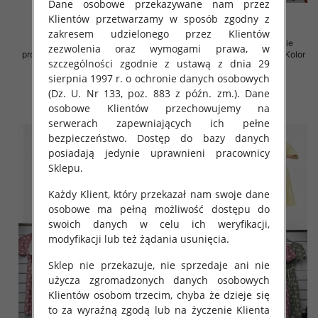
Dane osobowe przekazywane nam przez
Klientów przetwarzamy w sposób zgodny z
zakresem udzielonego przez Klientów
Sukienki damskie (Włoskie
Sukienki damskie (Włoskie
zezwolenia oraz wymogami prawa, w
produkt) Roz Standard, Mix Kolor
produkt) Roz Standard, Mix Kolor
szczególności zgodnie z ustawą z dnia 29
Paczka 5 szt
Paczka 5 szt
sierpnia 1997 r. o ochronie danych osobowych
35.00 zł
36.00 zł
(Dz. U. Nr 133, poz. 883 z późn. zm.). Dane
szczegóły
szczegóły
osobowe Klientów przechowujemy na
serwerach zapewniających ich pełne
bezpieczeństwo. Dostęp do bazy danych
posiadają jedynie uprawnieni pracownicy
Sklepu.
Każdy Klient, który przekazał nam swoje dane
osobowe ma pełną możliwość dostępu do
swoich danych w celu ich weryfikacji,
modyfikacji lub też żądania usunięcia.
Sklep nie przekazuje, nie sprzedaje ani nie
użycza zgromadzonych danych osobowych
Klientów osobom trzecim, chyba że dzieje się
to za wyraźną zgodą lub na życzenie Klienta