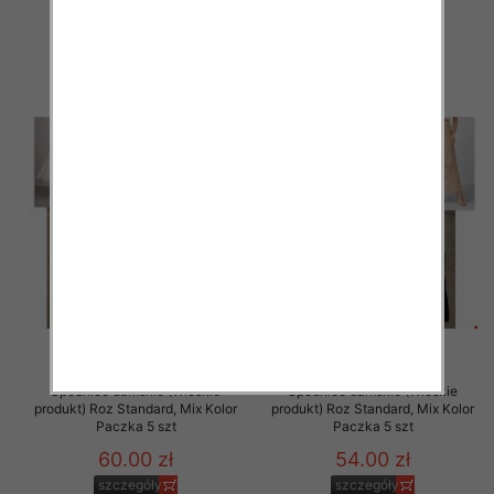
60.00 zł
60.00 zł
szczegóły
szczegóły
Spódnice damskie (Włoskie
Spódnice damskie (Włoskie
produkt) Roz Standard, Mix Kolor
produkt) Roz Standard, Mix Kolor
Paczka 5 szt
Paczka 5 szt
60.00 zł
54.00 zł
szczegóły
szczegóły