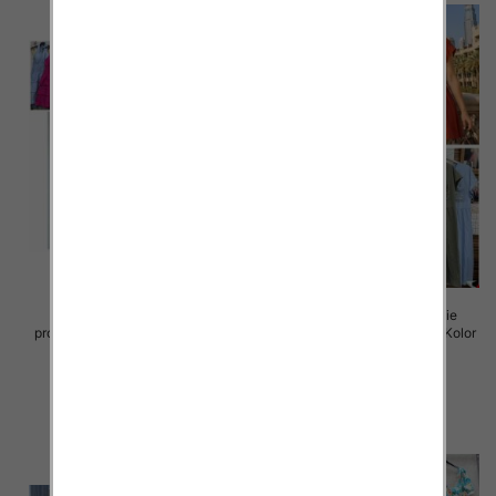
Sukienki damskie (Włoskie
Sukienki damskie (Włoskie
produkt) Roz Standard, Mix Kolor
produkt) Roz Standard, Mix Kolor
Paczka 5 szt
Paczka 5 szt
45.00 zł
43.00 zł
szczegóły
szczegóły