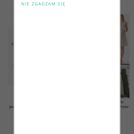
szczegóły
szczegóły
Sukienki damskie (Włoskie
Sukienki damskie (Włoskie
produkt) Roz Standard, Mix Kolor
produkt) Roz Standard, Mix Kolor
Paczka 5 szt
Paczka 5 szt
55.00 zł
55.00 zł
szczegóły
szczegóły