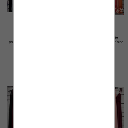
Sukienki damskie (Włoskie
Sukienki damskie (Włoskie
produkt) Roz Standard, Mix Kolor
produkt) Roz Standard, Mix Kolor
Paczka 5 szt
Paczka 5 szt
60.00 zł
60.00 zł
szczegóły
szczegóły