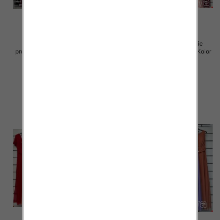
Sukienki damskie (Włoskie
Sukienki damskie (Włoskie
produkt) Roz Standard, Mix Kolor
produkt) Roz Standard, Mix Kolor
Paczka 5 szt
Paczka 5 szt
55.00 zł
55.00 zł
szczegóły
szczegóły