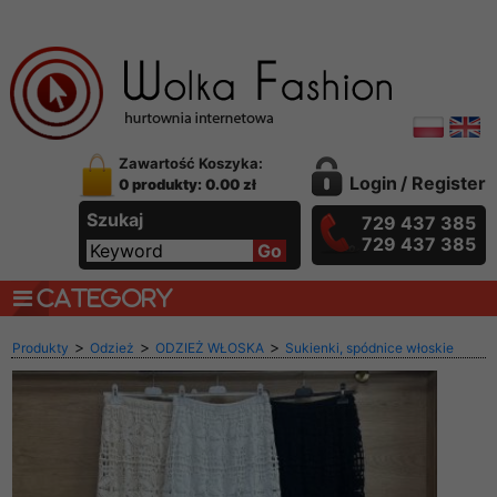
Zawartość Koszyka:
Login
/
Register
0 produkty: 0.00 zł
Szukaj
729 437 385
729 437 385
CATEGORY
>
>
>
Produkty
Odzież
ODZIEŻ WŁOSKA
Sukienki, spódnice włoskie