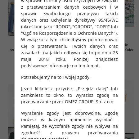
w sprawie ochrony osób fizycznych w związku
z przetwarzaniem danych osobowych i w
sprawie swobodnego przepływu takich
danych oraz uchylenia dyrektywy 95/46/WE
(określane jako "RODO", "ORODO", "GDPR" lub
"Ogólne Rozporządzenie o Ochronie Danych").
W związku z tym chcielibyśmy poinformować
Spódnice damskie (Włoskie
Sukienki damskie (Włoskie
Cię o przetwarzaniu Twoich danych oraz
produkt) Roz Standard, Mix Kolor
produkt) Roz Standard, Mix Kolor
zasadach, na jakich odbywa się to po dniu 25
Paczka 5 szt
Paczka 5 szt
maja 2018 roku. Poniżej znajdziesz
35.00 zł
35.00 zł
podstawowe informacje na ten temat.
szczegóły
szczegóły
Potrzebujemy na to Twojej zgody.
Jeżeli klikniesz przycisk „Przejdź dalej” lub
zamkniesz to okno, to wyrazisz zgodę na
przetwarzanie przez OMEZ GROUP
Sp. z o.o.
Wyrażenie zgody jest dobrowolne. Zgodę
możesz w każdym momencie wycofać .
Pamiętaj, że wycofanie zgody nie wpływa na
zgodność z prawem przetwarzania