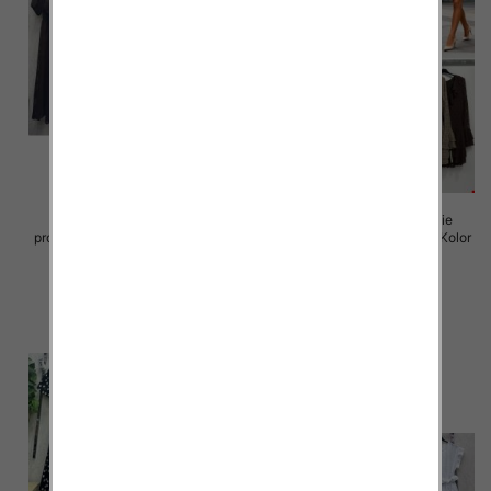
Sukienki damskie (Włoskie
Sukienki damskie (Włoskie
produkt) Roz Standard, Mix Kolor
produkt) Roz Standard, Mix Kolor
Paczka 5 szt
Paczka 5 szt
65.00 zł
72.00 zł
szczegóły
szczegóły