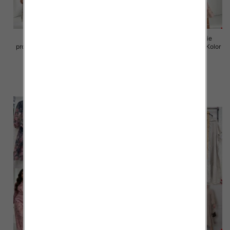
Sukienki damskie (Włoskie
Sukienki damskie (Włoskie
produkt) Roz Standard, Mix Kolor
produkt) Roz Standard, Mix Kolor
Paczka 5 szt
Paczka 5 szt
98.00 zł
98.00 zł
szczegóły
szczegóły