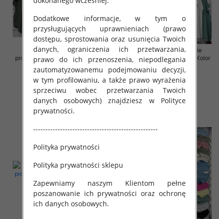
dokonanego wcześniej.
Dodatkowe informacje, w tym o
przysługujących uprawnieniach (prawo
dostępu, sprostowania oraz usunięcia Twoich
danych, ograniczenia ich przetwarzania,
Sukienki damskie (Włoskie
Sukienki damskie (Włoskie
produkt) Roz Standard, Mix Kolor
produkt) Roz Standard, Mix Kolor
prawo do ich przenoszenia, niepodlegania
Paczka 5 szt
Paczka 5 szt
zautomatyzowanemu podejmowaniu decyzji,
w tym profilowaniu, a także prawo wyrażenia
35.00 zł
35.00 zł
sprzeciwu wobec przetwarzania Twoich
szczegóły
szczegóły
danych osobowych) znajdziesz w Polityce
prywatności.
---------------------------------------------------
Polityka prywatności
Polityka prywatności sklepu
Zapewniamy naszym Klientom pełne
poszanowanie ich prywatności oraz ochronę
ich danych osobowych.