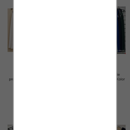
Spódnice damskie (Włoskie
Sukienki damskie (Włoskie
produkt) Roz Standard, Mix Kolor
produkt) Roz Standard, Mix Kolor
Paczka 5 szt
Paczka 5 szt
43.00 zł
54.00 zł
szczegóły
szczegóły