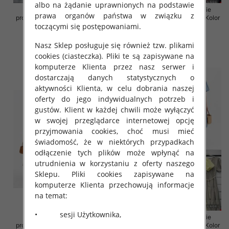
albo na żądanie uprawnionych na podstawie
Sukienki damskie (Włoskie
Sukienki damskie (Włoskie
prawa organów państwa w związku z
produkt) Roz Standard, Mix Kolor
produkt) Roz Standard, Mix Kolor
toczącymi się postępowaniami.
Paczka 5 szt
Paczka 5 szt
43.00 zł
43.00 zł
Nasz Sklep posługuje się również tzw. plikami
szczegóły
szczegóły
cookies (ciasteczka). Pliki te są zapisywane na
komputerze Klienta przez nasz serwer i
dostarczają danych statystycznych o
aktywności Klienta, w celu dobrania naszej
oferty do jego indywidualnych potrzeb i
gustów. Klient w każdej chwili może wyłączyć
w swojej przeglądarce internetowej opcję
przyjmowania cookies, choć musi mieć
świadomość, że w niektórych przypadkach
odłączenie tych plików może wpłynąć na
utrudnienia w korzystaniu z oferty naszego
Sklepu. Pliki cookies zapisywane na
komputerze Klienta przechowują informacje
na temat:
• sesji Użytkownika,
Sukienki damskie (Włoskie
Sukienki damskie (Włoskie
produkt) Roz Standard, Mix Kolor
produkt) Roz Standard, Mix Kolor