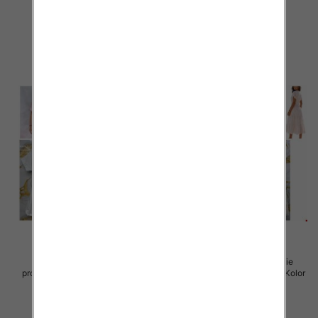
44.00 zł
40.00 zł
szczegóły
szczegóły
Sukienki damskie (Włoskie
Sukienki damskie (Włoskie
produkt) Roz Standard, Mix Kolor
produkt) Roz Standard, Mix Kolor
Paczka 5 szt
Paczka 5 szt
45.00 zł
57.00 zł