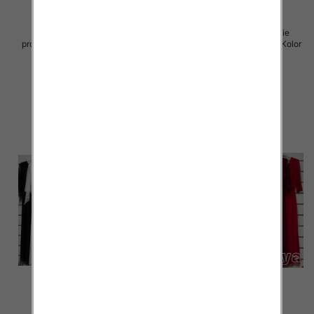
Sukienki damskie (Włoskie
Sukienki damskie (Włoskie
produkt) Roz Standard, Mix Kolor
produkt) Roz Standard, Mix Kolor
Paczka 5 szt
Paczka 5 szt
55.00 zł
55.00 zł
szczegóły
szczegóły