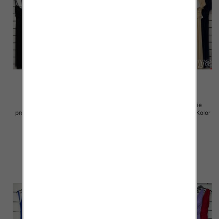
Sukienki damskie (Włoskie
Sukienki damskie (Włoskie
produkt) Roz Standard, Mix Kolor
produkt) Roz Standard, Mix Kolor
Paczka 5 szt
Paczka 5 szt
54.00 zł
75.00 zł
szczegóły
szczegóły