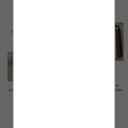
Sukienki damskie (Włoskie
Spódnice damskie (Włoskie
produkt) Roz Standard, Mix Kolor
produkt) Roz Standard, Mix Kolor
Paczka 5 szt
Paczka 5 szt
65.00 zł
69.00 zł
szczegóły
szczegóły