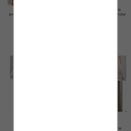
Sukienki damskie (Włoskie
Sukienki damskie (Włoskie
produkt) Roz Standard, Mix Kolor
produkt) Roz Standard, Mix Kolor
Paczka 5 szt
Paczka 5 szt
105.00 zł
105.00 zł
szczegóły
szczegóły
Spódnice damskie (Włoskie
Spódnice damskie (Włoskie