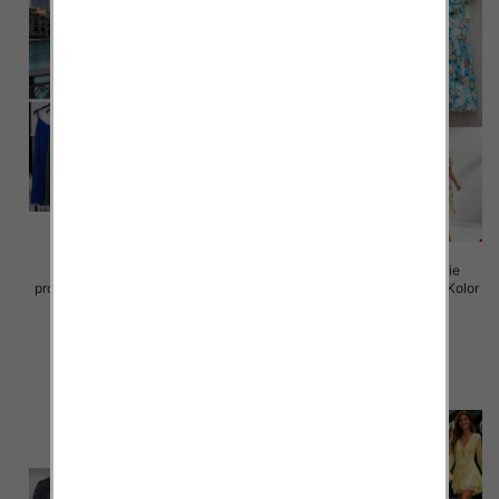
Sukienki damskie (Włoskie
Sukienki damskie (Włoskie
produkt) Roz Standard, Mix Kolor
produkt) Roz Standard, Mix Kolor
Paczka 5 szt
Paczka 5 szt
35.00 zł
50.00 zł
szczegóły
szczegóły