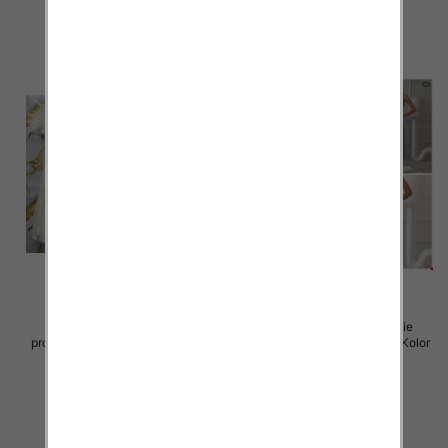
szczegóły
szczegóły
Sukienki damskie (Włoskie
Sukienki damskie (Włoskie
produkt) Roz Standard, Mix Kolor
produkt) Roz Standard, Mix Kolor
Paczka 5 szt
Paczka 5 szt
57.00 zł
46.00 zł
szczegóły
szczegóły