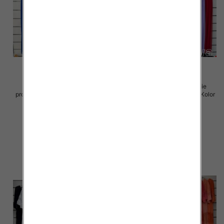
Sukienki damskie (Włoskie
Sukienki damskie (Włoskie
produkt) Roz Standard, Mix Kolor
produkt) Roz Standard, Mix Kolor
Paczka 5 szt
Paczka 5 szt
70.00 zł
70.00 zł
szczegóły
szczegóły