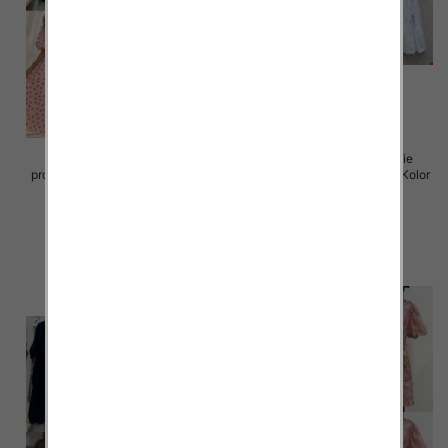
Sukienki damskie (Włoskie
Sukienki damskie (Włoskie
produkt) Roz Standard, Mix Kolor
produkt) Roz Standard, Mix Kolor
Paczka 5 szt
Paczka 5 szt
72.00 zł
77.00 zł
szczegóły
szczegóły