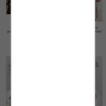
Sukienki damskie (Włoskie
Sukienki damskie (Włoskie
produkt) Roz Standard, Mix Kolor
produkt) Roz Standard, Mix Kolor
Paczka 5 szt
Paczka 5 szt
82.00 zł
93.00 zł
szczegóły
szczegóły