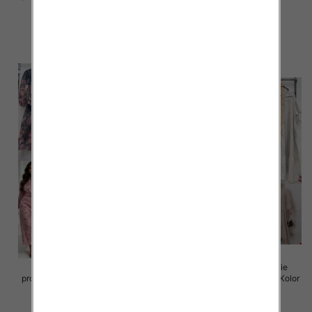
Paczka 5 szt
Paczka 5 szt
98.00 zł
98.00 zł
szczegóły
szczegóły
Sukienki damskie (Włoskie
Sukienki damskie (Włoskie
produkt) Roz Standard, Mix Kolor
produkt) Roz Standard, Mix Kolor
Paczka 5 szt
Paczka 5 szt
105.00 zł
105.00 zł