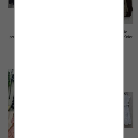
Sukienki damskie (Włoskie
Sukienki damskie (Włoskie
produkt) Roz Standard, Mix Kolor
produkt) Roz Standard, Mix Kolor
Paczka 5 szt
Paczka 5 szt
65.00 zł
72.00 zł
szczegóły
szczegóły