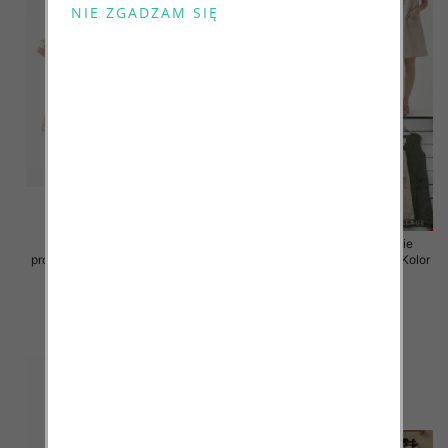
Sukienki damskie (Włoskie
Sukienki damskie (Włoskie
produkt) Roz Standard, Mix Kolor
produkt) Roz Standard, Mix Kolor
Paczka 5 szt
Paczka 5 szt
55.00 zł
55.00 zł
szczegóły
szczegóły