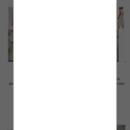
Sukienki damskie (Włoskie
Sukienki damskie (Włoskie
produkt) Roz Standard, Mix Kolor
produkt) Roz Standard, Mix Kolor
Paczka 5 szt
Paczka 5 szt
45.00 zł
57.00 zł
szczegóły
szczegóły