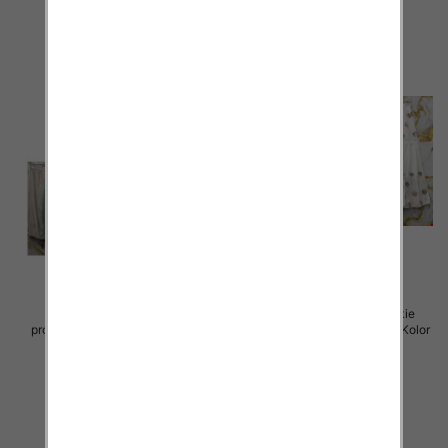
Spódnice damskie (Włoskie
Spódnice damskie (Włoskie
produkt) Roz Standard, Mix Kolor
produkt) Roz Standard, Mix Kolor
Paczka 5 szt
Paczka 5 szt
44.00 zł
40.00 zł
szczegóły
szczegóły