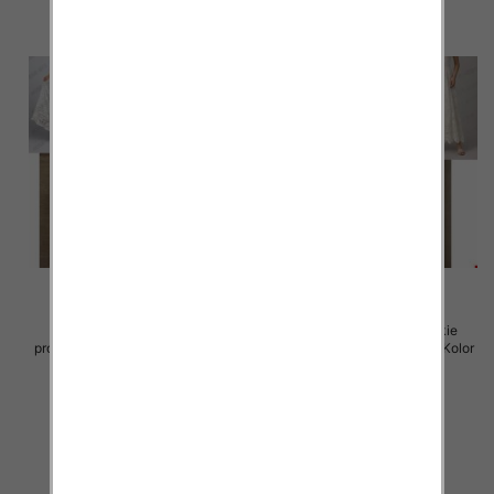
Spódnice damskie (Włoskie
Spódnice damskie (Włoskie
produkt) Roz Standard, Mix Kolor
produkt) Roz Standard, Mix Kolor
Paczka 5 szt
Paczka 5 szt
60.00 zł
60.00 zł
szczegóły
szczegóły