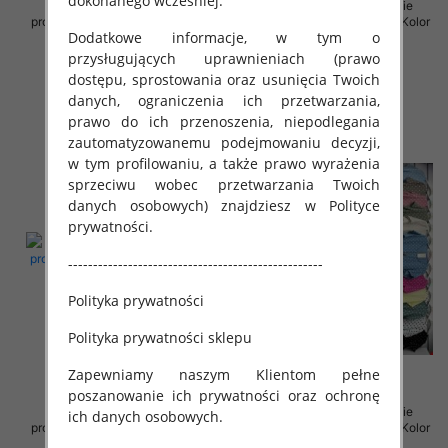
dokonanego wcześniej.
Sukienki damskie (Włoskie
Sukienki damskie (Włoskie
produkt) Roz Standard, Mix Kolor
produkt) Roz Standard, Mix Kolor
Dodatkowe informacje, w tym o
Paczka 5 szt
Paczka 5 szt
przysługujących uprawnieniach (prawo
35.00 zł
35.00 zł
dostępu, sprostowania oraz usunięcia Twoich
szczegóły
szczegóły
danych, ograniczenia ich przetwarzania,
prawo do ich przenoszenia, niepodlegania
zautomatyzowanemu podejmowaniu decyzji,
w tym profilowaniu, a także prawo wyrażenia
sprzeciwu wobec przetwarzania Twoich
danych osobowych) znajdziesz w Polityce
prywatności.
---------------------------------------------------
Polityka prywatności
Polityka prywatności sklepu
Zapewniamy naszym Klientom pełne
poszanowanie ich prywatności oraz ochronę
Sukienki damskie (Włoskie
Sukienki damskie (Włoskie
ich danych osobowych.
produkt) Roz Standard, Mix Kolor
produkt) Roz Standard, Mix Kolor
Paczka 5 szt
Paczka 5 szt