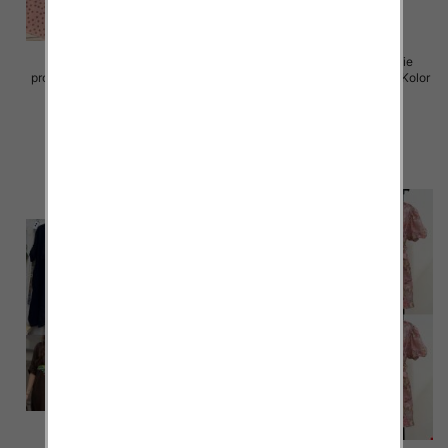
Sukienki damskie (Włoskie
Sukienki damskie (Włoskie
produkt) Roz Standard, Mix Kolor
produkt) Roz Standard, Mix Kolor
Paczka 5 szt
Paczka 5 szt
72.00 zł
77.00 zł
szczegóły
szczegóły