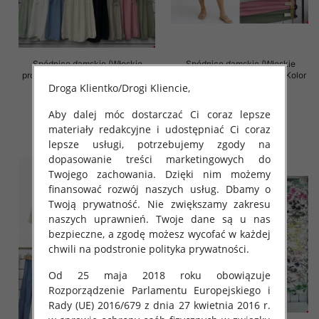
Spódnice damskie (Włoskie
Spódnice damskie (Włoskie
produkt) Roz Standard, Mix Kolor
produkt) Roz Standard, Mix Kolor
Droga Klientko/Drogi Kliencie,
Paczka 5 szt
Paczka 5 szt
38.00 zł
35.00 zł
Aby dalej móc dostarczać Ci coraz lepsze
szczegóły
szczegóły
materiały redakcyjne i udostępniać Ci coraz
lepsze usługi, potrzebujemy zgody na
dopasowanie treści marketingowych do
Twojego zachowania. Dzięki nim możemy
finansować rozwój naszych usług. Dbamy o
Twoją prywatność. Nie zwiększamy zakresu
naszych uprawnień. Twoje dane są u nas
bezpieczne, a zgodę możesz wycofać w każdej
chwili na podstronie polityka prywatności.
Od 25 maja 2018 roku obowiązuje
Rozporządzenie Parlamentu Europejskiego i
Rady (UE) 2016/679 z dnia 27 kwietnia 2016 r.