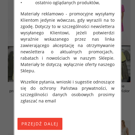
• ostatnio oglądanych produktów,
Materiały reklamowo - promocyjne wysyłamy
Klientom jedynie wówczas, gdy wyrazili na to
zgodę. Dotyczy to w szczególności newslettera
wysyłanego Klientowi, jeżeli potwierdzi
wyraźnie wskazanego przez nas linka
zawierającego akceptację na otrzymywanie
newslettera o aktualnych promocjach,
rabatach i nowościach w naszym Sklepie.
Materiały te dotyczą wyłącznie oferty naszego
Sklepu.
Wszelkie pytania, wnioski i sugestie odnoszące
Sukienki damskie (Włoskie
Sukienki damskie (Włoskie
się do ochrony Państwa prywatności, w
produkt) Roz Standard, Mix Kolor
produkt) Roz Standard, Mix Kolor
szczególności danych osobowych prosimy
Paczka 5 szt
Paczka 5 szt
zgłaszać na email
46.00 zł
55.00 zł
szczegóły
szczegóły