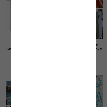
Sukienki damskie (Włoskie
Sukienki damskie (Włoskie
produkt) Roz Standard, Mix Kolor
produkt) Roz Standard, Mix Kolor
Paczka 5 szt
Paczka 5 szt
45.00 zł
43.00 zł
szczegóły
szczegóły