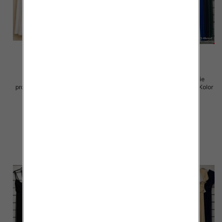
Spódnice damskie (Włoskie
Sukienki damskie (Włoskie
produkt) Roz Standard, Mix Kolor
produkt) Roz Standard, Mix Kolor
Paczka 5 szt
Paczka 5 szt
43.00 zł
54.00 zł
szczegóły
szczegóły