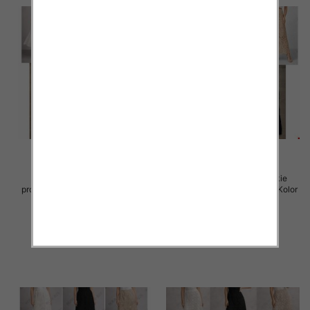
Spódnice damskie (Włoskie
Spódnice damskie (Włoskie
produkt) Roz Standard, Mix Kolor
produkt) Roz Standard, Mix Kolor
Paczka 5 szt
Paczka 5 szt
60.00 zł
54.00 zł
szczegóły
szczegóły