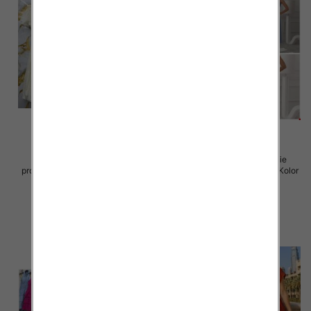
Sukienki damskie (Włoskie
Sukienki damskie (Włoskie
produkt) Roz Standard, Mix Kolor
produkt) Roz Standard, Mix Kolor
Paczka 5 szt
Paczka 5 szt
57.00 zł
46.00 zł
szczegóły
szczegóły