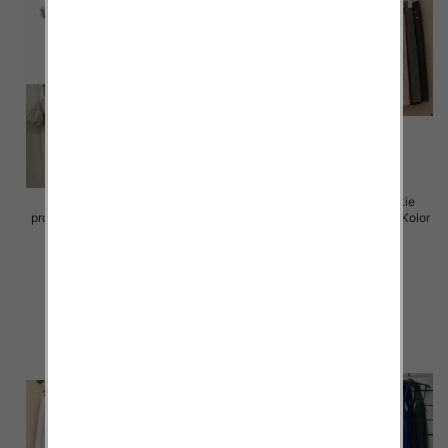
Sukienki damskie (Włoskie
Spódnice damskie (Włoskie
produkt) Roz Standard, Mix Kolor
produkt) Roz Standard, Mix Kolor
Paczka 5 szt
Paczka 5 szt
65.00 zł
69.00 zł
szczegóły
szczegóły