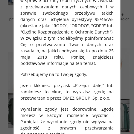
w sprawie ochrony osób fizycznych w związku
z przetwarzaniem danych osobowych i w
sprawie swobodnego przepływu takich
Spódnice damskie (Włoskie
Sukienki damskie (Włoskie
danych oraz uchylenia dyrektywy 95/46/WE
produkt) Roz Standard, Mix Kolor
produkt) Roz Standard, Mix Kolor
Paczka 5 szt
Paczka 5 szt
(określane jako "RODO", "ORODO", "GDPR" lub
"Ogólne Rozporządzenie o Ochronie Danych").
35.00 zł
35.00 zł
W związku z tym chcielibyśmy poinformować
szczegóły
szczegóły
Cię o przetwarzaniu Twoich danych oraz
zasadach, na jakich odbywa się to po dniu 25
maja 2018 roku. Poniżej znajdziesz
podstawowe informacje na ten temat.
Potrzebujemy na to Twojej zgody.
Jeżeli klikniesz przycisk „Przejdź dalej” lub
zamkniesz to okno, to wyrazisz zgodę na
przetwarzanie przez OMEZ GROUP
Sp. z o.o.
Wyrażenie zgody jest dobrowolne. Zgodę
możesz w każdym momencie wycofać .
Pamiętaj, że wycofanie zgody nie wpływa na
zgodność z prawem przetwarzania