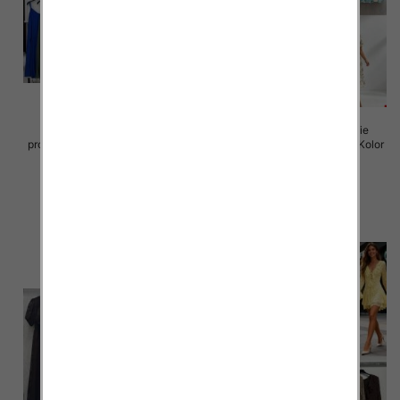
Sukienki damskie (Włoskie
Sukienki damskie (Włoskie
produkt) Roz Standard, Mix Kolor
produkt) Roz Standard, Mix Kolor
Paczka 5 szt
Paczka 5 szt
35.00 zł
50.00 zł
szczegóły
szczegóły