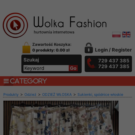
Zawartość Koszyka:
Login
/
Register
0 produkty: 0.00 zł
Szukaj
729 437 385
729 437 385
CATEGORY
>
>
>
Produkty
Odzież
ODZIEŻ WŁOSKA
Sukienki, spódnice włoskie