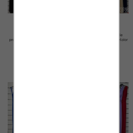
Sukienki damskie (Włoskie
Sukienki damskie (Włoskie
produkt) Roz Standard, Mix Kolor
produkt) Roz Standard, Mix Kolor
Paczka 5 szt
Paczka 5 szt
54.00 zł
75.00 zł
szczegóły
szczegóły