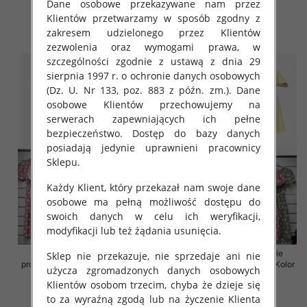
Dane osobowe przekazywane nam przez
35.00 zł
36.00 zł
Klientów przetwarzamy w sposób zgodny z
zakresem udzielonego przez Klientów
szczegóły
szczegóły
zezwolenia oraz wymogami prawa, w
szczególności zgodnie z ustawą z dnia 29
sierpnia 1997 r. o ochronie danych osobowych
(Dz. U. Nr 133, poz. 883 z późn. zm.). Dane
osobowe Klientów przechowujemy na
serwerach zapewniających ich pełne
bezpieczeństwo. Dostęp do bazy danych
posiadają jedynie uprawnieni pracownicy
Sklepu.
Każdy Klient, który przekazał nam swoje dane
osobowe ma pełną możliwość dostępu do
swoich danych w celu ich weryfikacji,
modyfikacji lub też żądania usunięcia.
Sukienki damskie (Włoskie
Sukienki damskie (Włoskie
Sklep nie przekazuje, nie sprzedaje ani nie
produkt) Roz Standard, Mix Kolor
produkt) Roz Standard, Mix Kolor
użycza zgromadzonych danych osobowych
Paczka 5 szt
Paczka 5 szt
Klientów osobom trzecim, chyba że dzieje się
43.00 zł
43.00 zł
to za wyraźną zgodą lub na życzenie Klienta