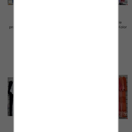
Sukienki damskie (Włoskie
Sukienki damskie (Włoskie
produkt) Roz Standard, Mix Kolor
produkt) Roz Standard, Mix Kolor
Paczka 5 szt
Paczka 5 szt
70.00 zł
70.00 zł
szczegóły
szczegóły