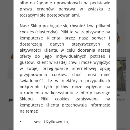
szczegóły
szczegóły
albo na żądanie uprawnionych na podstawie
prawa organów państwa w związku z
toczącymi się postępowaniami.
Nasz Sklep posługuje się również tzw. plikami
cookies (ciasteczka). Pliki te są zapisywane na
komputerze Klienta przez nasz serwer i
dostarczają danych statystycznych o
aktywności Klienta, w celu dobrania naszej
oferty do jego indywidualnych potrzeb i
gustów. Klient w każdej chwili może wyłączyć
w swojej przeglądarce internetowej opcję
przyjmowania cookies, choć musi mieć
świadomość, że w niektórych przypadkach
odłączenie tych plików może wpłynąć na
utrudnienia w korzystaniu z oferty naszego
Sukienki damskie (Włoskie
Sukienki damskie (Włoskie
Sklepu. Pliki cookies zapisywane na
produkt) Roz Standard, Mix Kolor
produkt) Roz Standard, Mix Kolor
komputerze Klienta przechowują informacje
Paczka 5 szt
Paczka 5 szt
na temat:
43.00 zł
45.00 zł
szczegóły
szczegóły
• sesji Użytkownika,