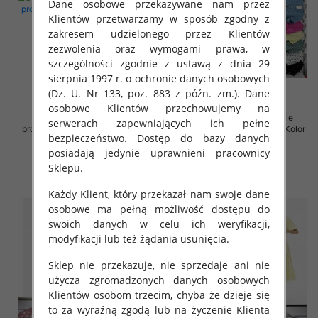
Dane osobowe przekazywane nam przez
Klientów przetwarzamy w sposób zgodny z
zakresem udzielonego przez Klientów
zezwolenia oraz wymogami prawa, w
szczególności zgodnie z ustawą z dnia 29
sierpnia 1997 r. o ochronie danych osobowych
(Dz. U. Nr 133, poz. 883 z późn. zm.). Dane
osobowe Klientów przechowujemy na
Sukienki damskie (Włoskie
Sukienki damskie (Włoskie
serwerach zapewniających ich pełne
produkt) Roz Standard, Mix Kolor
produkt) Roz Standard, Mix Kolor
bezpieczeństwo. Dostęp do bazy danych
Paczka 5 szt
Paczka 5 szt
posiadają jedynie uprawnieni pracownicy
35.00 zł
36.00 zł
Sklepu.
szczegóły
szczegóły
Każdy Klient, który przekazał nam swoje dane
osobowe ma pełną możliwość dostępu do
swoich danych w celu ich weryfikacji,
modyfikacji lub też żądania usunięcia.
Sklep nie przekazuje, nie sprzedaje ani nie
użycza zgromadzonych danych osobowych
Klientów osobom trzecim, chyba że dzieje się
to za wyraźną zgodą lub na życzenie Klienta