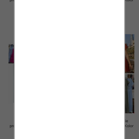
Paczka 5 szt
Paczka 5 szt
57.00 zł
46.00 zł
szczegóły
szczegóły
Sukienki damskie (Włoskie
Sukienki damskie (Włoskie
produkt) Roz Standard, Mix Kolor
produkt) Roz Standard, Mix Kolor
Paczka 5 szt
Paczka 5 szt