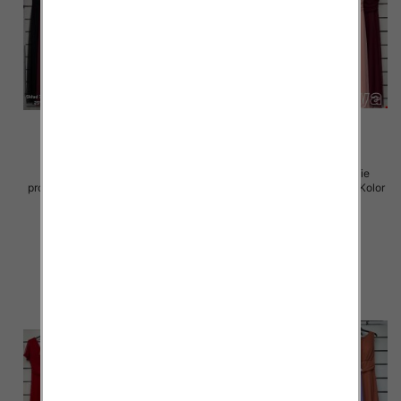
Sukienki damskie (Włoskie
Sukienki damskie (Włoskie
produkt) Roz Standard, Mix Kolor
produkt) Roz Standard, Mix Kolor
Paczka 5 szt
Paczka 5 szt
55.00 zł
55.00 zł
szczegóły
szczegóły