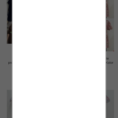
Sukienki damskie (Włoskie
Sukienki damskie (Włoskie
produkt) Roz Standard, Mix Kolor
produkt) Roz Standard, Mix Kolor
Paczka 5 szt
Paczka 5 szt
82.00 zł
93.00 zł
szczegóły
szczegóły