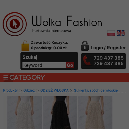
Zawartość Koszyka:
Login
/
Register
0 produkty: 0.00 zł
Szukaj
729 437 385
729 437 385
CATEGORY
>
>
>
Produkty
Odzież
ODZIEŻ WŁOSKA
Sukienki, spódnice włoskie