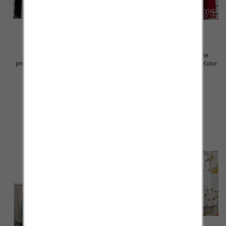
Sukienki damskie (Włoskie
Sukienki damskie (Włoskie
produkt) Roz Standard, Mix Kolor
produkt) Roz Standard, Mix Kolor
Paczka 5 szt
Paczka 5 szt
75.00 zł
75.00 zł
szczegóły
szczegóły