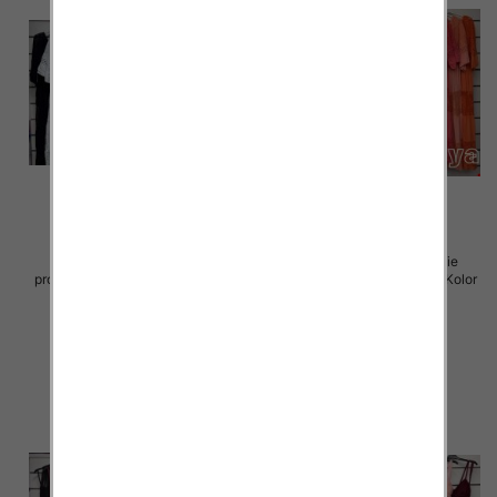
Sukienki damskie (Włoskie
Sukienki damskie (Włoskie
produkt) Roz Standard, Mix Kolor
produkt) Roz Standard, Mix Kolor
Paczka 5 szt
Paczka 5 szt
60.00 zł
60.00 zł
szczegóły
szczegóły