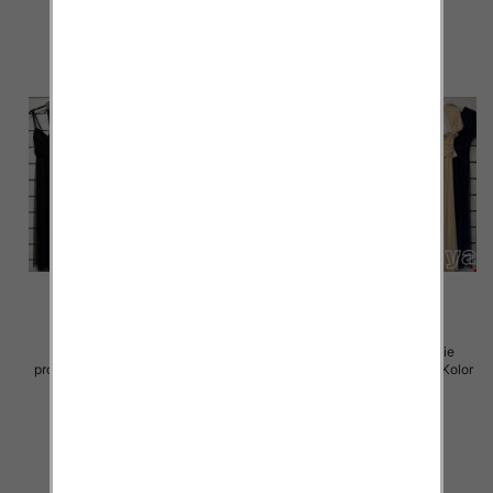
Sukienki damskie (Włoskie
Sukienki damskie (Włoskie
produkt) Roz Standard, Mix Kolor
produkt) Roz Standard, Mix Kolor
Paczka 5 szt
Paczka 5 szt
54.00 zł
75.00 zł
szczegóły
szczegóły