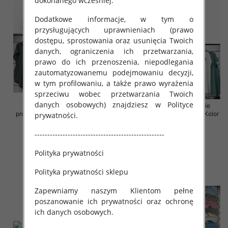
dokonanego wcześniej.
Dodatkowe informacje, w tym o
przysługujących uprawnieniach (prawo
dostępu, sprostowania oraz usunięcia Twoich
danych, ograniczenia ich przetwarzania,
prawo do ich przenoszenia, niepodlegania
zautomatyzowanemu podejmowaniu decyzji,
w tym profilowaniu, a także prawo wyrażenia
sprzeciwu wobec przetwarzania Twoich
danych osobowych) znajdziesz w Polityce
Sukienki damskie (Włoskie
Sukienki damskie (Włoskie
produkt) Roz Standard, Mix Kolor
produkt) Roz Standard, Mix Kolor
prywatności.
Paczka 5 szt
Paczka 5 szt
---------------------------------------------------
35.00 zł
35.00 zł
szczegóły
szczegóły
Polityka prywatności
Polityka prywatności sklepu
Zapewniamy naszym Klientom pełne
poszanowanie ich prywatności oraz ochronę
ich danych osobowych.