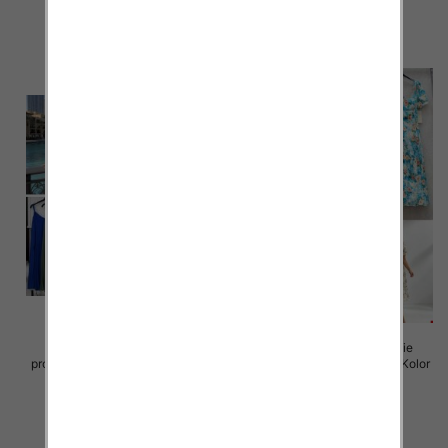
45.00 zł
43.00 zł
szczegóły
szczegóły
Sukienki damskie (Włoskie
Sukienki damskie (Włoskie
produkt) Roz Standard, Mix Kolor
produkt) Roz Standard, Mix Kolor
Paczka 5 szt
Paczka 5 szt
35.00 zł
50.00 zł
szczegóły
szczegóły