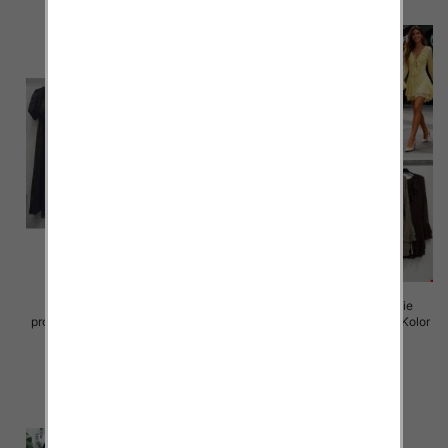
Sukienki damskie (Włoskie
Sukienki damskie (Włoskie
produkt) Roz Standard, Mix Kolor
produkt) Roz Standard, Mix Kolor
Paczka 5 szt
Paczka 5 szt
65.00 zł
72.00 zł
szczegóły
szczegóły