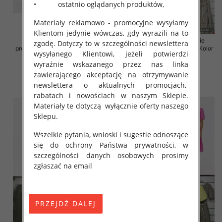
• ostatnio oglądanych produktów,
Materiały reklamowo - promocyjne wysyłamy
Klientom jedynie wówczas, gdy wyrazili na to
Sukienki damskie (Włoskie
Sukienki damskie (Włoskie
zgodę. Dotyczy to w szczególności newslettera
produkt) Roz Standard, Mix Kolor
produkt) Roz Standard, Mix Kolor
wysyłanego Klientowi, jeżeli potwierdzi
Paczka 5 szt
Paczka 5 szt
wyraźnie wskazanego przez nas linka
43.00 zł
45.00 zł
zawierającego akceptację na otrzymywanie
szczegóły
szczegóły
newslettera o aktualnych promocjach,
rabatach i nowościach w naszym Sklepie.
Materiały te dotyczą wyłącznie oferty naszego
Sklepu.
Wszelkie pytania, wnioski i sugestie odnoszące
się do ochrony Państwa prywatności, w
szczególności danych osobowych prosimy
zgłaszać na email