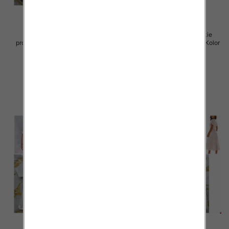
Spódnice damskie (Włoskie
Spódnice damskie (Włoskie
produkt) Roz Standard, Mix Kolor
produkt) Roz Standard, Mix Kolor
Paczka 5 szt
Paczka 5 szt
44.00 zł
40.00 zł
szczegóły
szczegóły