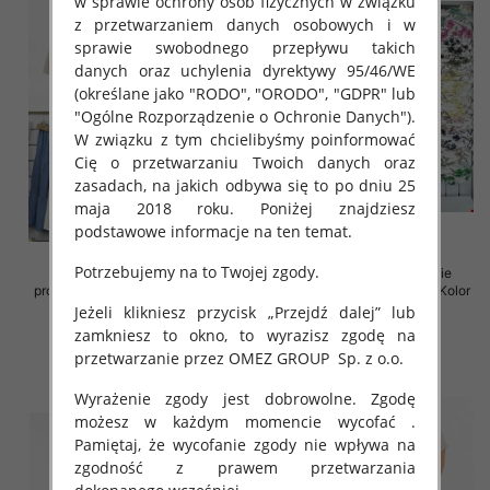
w sprawie ochrony osób fizycznych w związku
z przetwarzaniem danych osobowych i w
sprawie swobodnego przepływu takich
danych oraz uchylenia dyrektywy 95/46/WE
(określane jako "RODO", "ORODO", "GDPR" lub
"Ogólne Rozporządzenie o Ochronie Danych").
W związku z tym chcielibyśmy poinformować
Cię o przetwarzaniu Twoich danych oraz
zasadach, na jakich odbywa się to po dniu 25
maja 2018 roku. Poniżej znajdziesz
podstawowe informacje na ten temat.
Potrzebujemy na to Twojej zgody.
Spódnice damskie (Włoskie
Sukienki damskie (Włoskie
produkt) Roz Standard, Mix Kolor
produkt) Roz Standard, Mix Kolor
Paczka 5 szt
Paczka 5 szt
Jeżeli klikniesz przycisk „Przejdź dalej” lub
zamkniesz to okno, to wyrazisz zgodę na
35.00 zł
35.00 zł
przetwarzanie przez OMEZ GROUP
Sp. z o.o.
szczegóły
szczegóły
Wyrażenie zgody jest dobrowolne. Zgodę
możesz w każdym momencie wycofać .
Pamiętaj, że wycofanie zgody nie wpływa na
zgodność z prawem przetwarzania