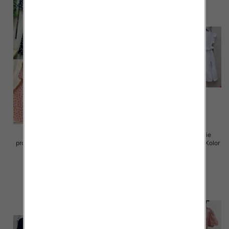
Sukienki damskie (Włoskie
Sukienki damskie (Włoskie
produkt) Roz Standard, Mix Kolor
produkt) Roz Standard, Mix Kolor
Paczka 5 szt
Paczka 5 szt
72.00 zł
77.00 zł
szczegóły
szczegóły