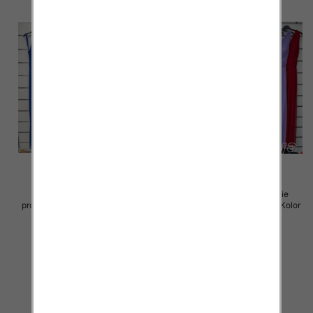
Sukienki damskie (Włoskie
Sukienki damskie (Włoskie
produkt) Roz Standard, Mix Kolor
produkt) Roz Standard, Mix Kolor
Paczka 5 szt
Paczka 5 szt
70.00 zł
70.00 zł
szczegóły
szczegóły