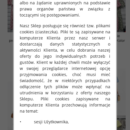
albo na żądanie uprawnionych na podstawie
prawa organów państwa w związku z
toczącymi się postępowaniami.
Nasz Sklep posługuje się również tzw. plikami
cookies (ciasteczka). Pliki te są zapisywane na
Sukienki damskie (Włoskie
Sukienki damskie (Włoskie
komputerze Klienta przez nasz serwer i
produkt) Roz Standard, Mix Kolor
produkt) Roz Standard, Mix Kolor
dostarczają danych statystycznych o
Paczka 5 szt
Paczka 5 szt
aktywności Klienta, w celu dobrania naszej
43.00 zł
43.00 zł
oferty do jego indywidualnych potrzeb i
szczegóły
szczegóły
gustów. Klient w każdej chwili może wyłączyć
w swojej przeglądarce internetowej opcję
przyjmowania cookies, choć musi mieć
świadomość, że w niektórych przypadkach
odłączenie tych plików może wpłynąć na
utrudnienia w korzystaniu z oferty naszego
Sklepu. Pliki cookies zapisywane na
komputerze Klienta przechowują informacje
na temat:
• sesji Użytkownika,