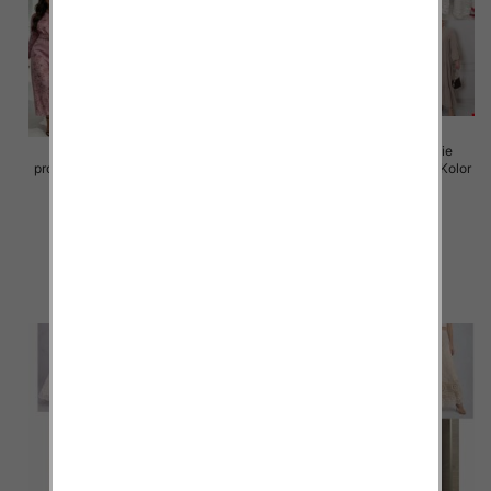
Sukienki damskie (Włoskie
Sukienki damskie (Włoskie
produkt) Roz Standard, Mix Kolor
produkt) Roz Standard, Mix Kolor
Paczka 5 szt
Paczka 5 szt
105.00 zł
105.00 zł
szczegóły
szczegóły