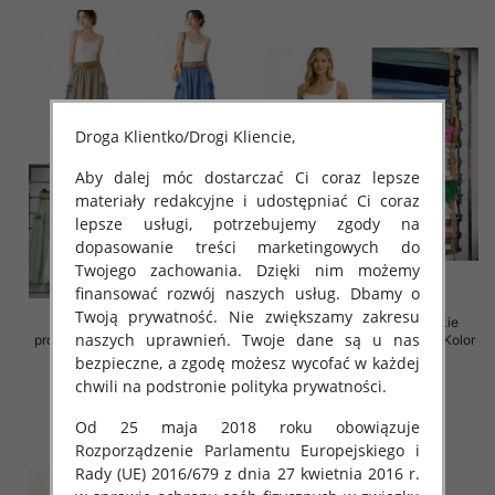
Droga Klientko/Drogi Kliencie,
Aby dalej móc dostarczać Ci coraz lepsze
materiały redakcyjne i udostępniać Ci coraz
lepsze usługi, potrzebujemy zgody na
dopasowanie treści marketingowych do
Twojego zachowania. Dzięki nim możemy
finansować rozwój naszych usług. Dbamy o
Twoją prywatność. Nie zwiększamy zakresu
Spódnice damskie (Włoskie
Spódnice damskie (Włoskie
naszych uprawnień. Twoje dane są u nas
produkt) Roz Standard, Mix Kolor
produkt) Roz Standard, Mix Kolor
Paczka 5 szt
Paczka 5 szt
bezpieczne, a zgodę możesz wycofać w każdej
chwili na podstronie polityka prywatności.
38.00 zł
35.00 zł
szczegóły
szczegóły
Od 25 maja 2018 roku obowiązuje
Rozporządzenie Parlamentu Europejskiego i
Rady (UE) 2016/679 z dnia 27 kwietnia 2016 r.