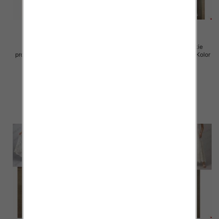
Spódnice damskie (Włoskie
Spódnice damskie (Włoskie
produkt) Roz Standard, Mix Kolor
produkt) Roz Standard, Mix Kolor
Paczka 5 szt
Paczka 5 szt
60.00 zł
60.00 zł
szczegóły
szczegóły