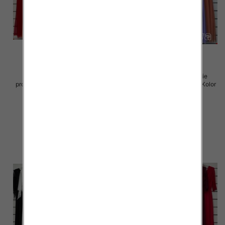
Sukienki damskie (Włoskie
Sukienki damskie (Włoskie
produkt) Roz Standard, Mix Kolor
produkt) Roz Standard, Mix Kolor
Paczka 5 szt
Paczka 5 szt
55.00 zł
55.00 zł
szczegóły
szczegóły