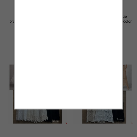
Spódnice damskie (Włoskie
Spódnice damskie (Włoskie
produkt) Roz Standard, Mix Kolor
produkt) Roz Standard, Mix Kolor
Paczka 5 szt
Paczka 5 szt
60.00 zł
60.00 zł
szczegóły
szczegóły