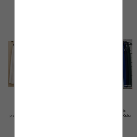
65.00 zł
69.00 zł
szczegóły
szczegóły
Spódnice damskie (Włoskie
Sukienki damskie (Włoskie
produkt) Roz Standard, Mix Kolor
produkt) Roz Standard, Mix Kolor
Paczka 5 szt
Paczka 5 szt
43.00 zł
54.00 zł
szczegóły
szczegóły