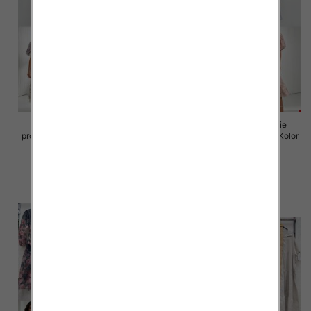
Sukienki damskie (Włoskie
Sukienki damskie (Włoskie
produkt) Roz Standard, Mix Kolor
produkt) Roz Standard, Mix Kolor
Paczka 5 szt
Paczka 5 szt
98.00 zł
98.00 zł
szczegóły
szczegóły