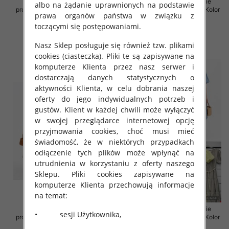
Sukienki damskie (Włoskie
Sukienki damskie (Włoskie
albo na żądanie uprawnionych na podstawie
produkt) Roz Standard, Mix Kolor
produkt) Roz Standard, Mix Kolor
prawa organów państwa w związku z
Paczka 5 szt
Paczka 5 szt
toczącymi się postępowaniami.
43.00 zł
43.00 zł
Nasz Sklep posługuje się również tzw. plikami
szczegóły
szczegóły
cookies (ciasteczka). Pliki te są zapisywane na
komputerze Klienta przez nasz serwer i
dostarczają danych statystycznych o
aktywności Klienta, w celu dobrania naszej
oferty do jego indywidualnych potrzeb i
gustów. Klient w każdej chwili może wyłączyć
w swojej przeglądarce internetowej opcję
przyjmowania cookies, choć musi mieć
świadomość, że w niektórych przypadkach
odłączenie tych plików może wpłynąć na
utrudnienia w korzystaniu z oferty naszego
Sklepu. Pliki cookies zapisywane na
komputerze Klienta przechowują informacje
na temat:
Sukienki damskie (Włoskie
Sukienki damskie (Włoskie
• sesji Użytkownika,
produkt) Roz Standard, Mix Kolor
produkt) Roz Standard, Mix Kolor
Paczka 5 szt
Paczka 5 szt