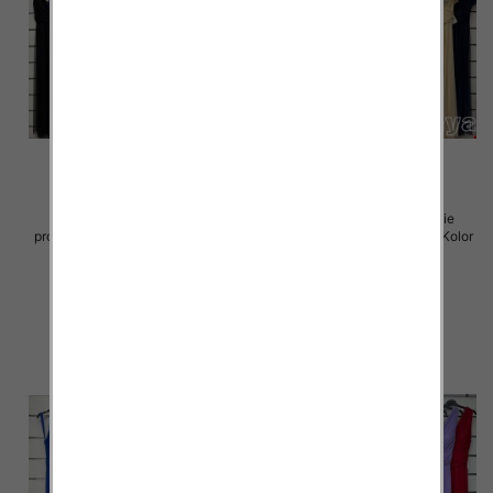
Sukienki damskie (Włoskie
Sukienki damskie (Włoskie
produkt) Roz Standard, Mix Kolor
produkt) Roz Standard, Mix Kolor
Paczka 5 szt
Paczka 5 szt
54.00 zł
75.00 zł
szczegóły
szczegóły