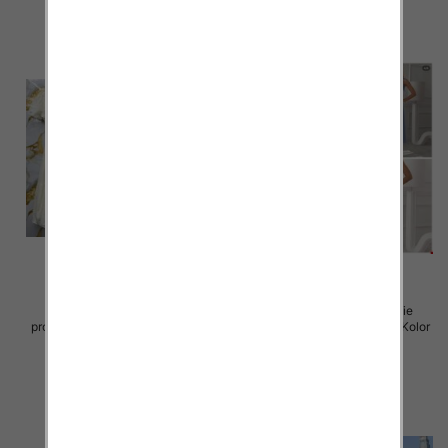
Sukienki damskie (Włoskie
Sukienki damskie (Włoskie
produkt) Roz Standard, Mix Kolor
produkt) Roz Standard, Mix Kolor
Paczka 5 szt
Paczka 5 szt
57.00 zł
46.00 zł
szczegóły
szczegóły