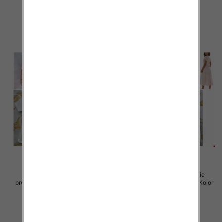
44.00 zł
40.00 zł
szczegóły
szczegóły
Sukienki damskie (Włoskie
Sukienki damskie (Włoskie
produkt) Roz Standard, Mix Kolor
produkt) Roz Standard, Mix Kolor
Paczka 5 szt
Paczka 5 szt
45.00 zł
57.00 zł
szczegóły
szczegóły