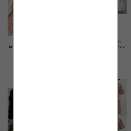
Sukienki damskie (Włoskie
Sukienki damskie (Włoskie
produkt) Roz Standard, Mix Kolor
produkt) Roz Standard, Mix Kolor
Paczka 5 szt
Paczka 5 szt
72.00 zł
77.00 zł
szczegóły
szczegóły