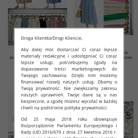
Droga Klientko/Drogi Kliencie,
Aby dalej móc dostarczać Ci coraz lepsze
Spódnice damskie (Włoskie
Spódnice damskie (Włoskie
materiały redakcyjne i udostępniać Ci coraz
produkt) Roz Standard, Mix Kolor
produkt) Roz Standard, Mix Kolor
lepsze usługi, potrzebujemy zgody na
Paczka 5 szt
Paczka 5 szt
dopasowanie treści marketingowych do
38.00 zł
35.00 zł
Twojego zachowania. Dzięki nim możemy
szczegóły
szczegóły
finansować rozwój naszych usług. Dbamy o
Twoją prywatność. Nie zwiększamy zakresu
naszych uprawnień. Twoje dane są u nas
bezpieczne, a zgodę możesz wycofać w każdej
chwili na podstronie polityka prywatności.
Od 25 maja 2018 roku obowiązuje
Rozporządzenie Parlamentu Europejskiego i
Rady (UE) 2016/679 z dnia 27 kwietnia 2016 r.