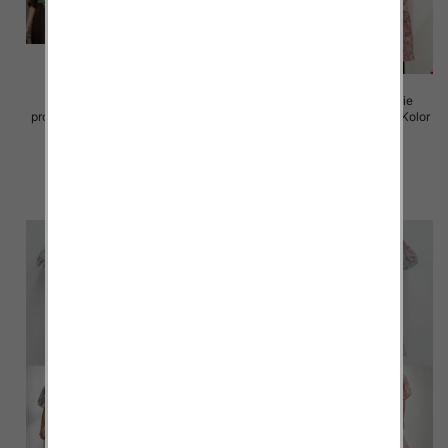
Sukienki damskie (Włoskie
Sukienki damskie (Włoskie
produkt) Roz Standard, Mix Kolor
produkt) Roz Standard, Mix Kolor
Paczka 5 szt
Paczka 5 szt
82.00 zł
93.00 zł
szczegóły
szczegóły