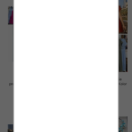
Sukienki damskie (Włoskie
Sukienki damskie (Włoskie
produkt) Roz Standard, Mix Kolor
produkt) Roz Standard, Mix Kolor
Paczka 5 szt
Paczka 5 szt
45.00 zł
43.00 zł
szczegóły
szczegóły