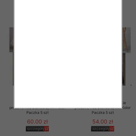
szczegóły
szczegóły
Spódnice damskie (Włoskie
Spódnice damskie (Włoskie
produkt) Roz Standard, Mix Kolor
produkt) Roz Standard, Mix Kolor
Paczka 5 szt
Paczka 5 szt
60.00 zł
54.00 zł
szczegóły
szczegóły