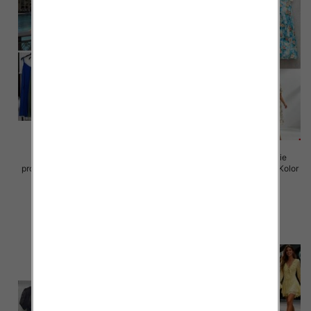
Sukienki damskie (Włoskie
Sukienki damskie (Włoskie
produkt) Roz Standard, Mix Kolor
produkt) Roz Standard, Mix Kolor
Paczka 5 szt
Paczka 5 szt
35.00 zł
50.00 zł
szczegóły
szczegóły