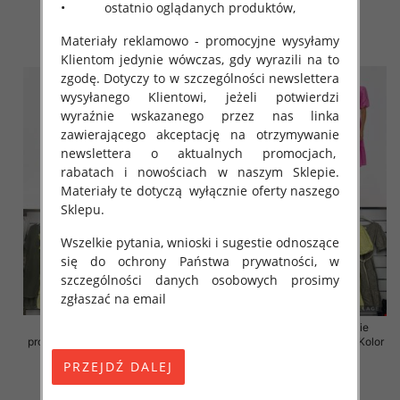
• ostatnio oglądanych produktów,
43.00 zł
45.00 zł
Materiały reklamowo - promocyjne wysyłamy
szczegóły
szczegóły
Klientom jedynie wówczas, gdy wyrazili na to
zgodę. Dotyczy to w szczególności newslettera
wysyłanego Klientowi, jeżeli potwierdzi
wyraźnie wskazanego przez nas linka
zawierającego akceptację na otrzymywanie
newslettera o aktualnych promocjach,
rabatach i nowościach w naszym Sklepie.
Materiały te dotyczą wyłącznie oferty naszego
Sklepu.
Wszelkie pytania, wnioski i sugestie odnoszące
się do ochrony Państwa prywatności, w
szczególności danych osobowych prosimy
zgłaszać na email
Sukienki damskie (Włoskie
Sukienki damskie (Włoskie
produkt) Roz Standard, Mix Kolor
produkt) Roz Standard, Mix Kolor
Paczka 5 szt
Paczka 5 szt
46.00 zł
55.00 zł