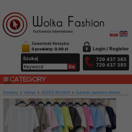
Zawartość Koszyka:
Login
/
Register
0 produkty: 0.00 zł
Szukaj
729 437 385
729 437 385
CATEGORY
>
>
>
Produkty
Odzież
ODZIEŻ WŁOSKA
Sukienki, spódnice włoskie