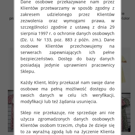
Dane osobowe przekazywane nam przez
Klientów przetwarzamy w sposób zgodny z
Sukienki damskie (Włoskie
Sukienki damskie (Włoskie
zakresem udzielonego przez Klientów
produkt) Roz Standard, Mix Kolor
produkt) Roz Standard, Mix Kolor
zezwolenia oraz wymogami prawa, w
Paczka 5 szt
Paczka 5 szt
szczególności zgodnie z ustawą z dnia 29
35.00 zł
36.00 zł
sierpnia 1997 r. o ochronie danych osobowych
(Dz. U. Nr 133, poz. 883 z późn. zm.). Dane
szczegóły
szczegóły
osobowe Klientów przechowujemy na
serwerach zapewniających ich pełne
bezpieczeństwo. Dostęp do bazy danych
posiadają jedynie uprawnieni pracownicy
Sklepu.
Każdy Klient, który przekazał nam swoje dane
osobowe ma pełną możliwość dostępu do
swoich danych w celu ich weryfikacji,
modyfikacji lub też żądania usunięcia.
Sklep nie przekazuje, nie sprzedaje ani nie
użycza zgromadzonych danych osobowych
Klientów osobom trzecim, chyba że dzieje się
to za wyraźną zgodą lub na życzenie Klienta