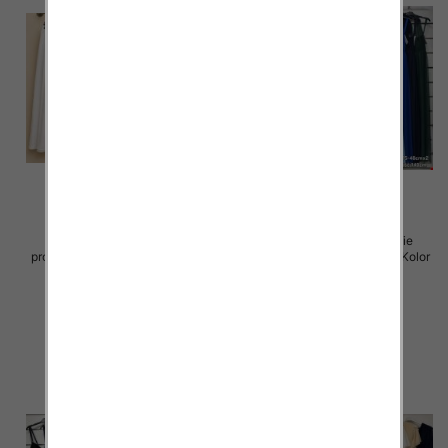
Spódnice damskie (Włoskie
Sukienki damskie (Włoskie
produkt) Roz Standard, Mix Kolor
produkt) Roz Standard, Mix Kolor
Paczka 5 szt
Paczka 5 szt
43.00 zł
54.00 zł
szczegóły
szczegóły