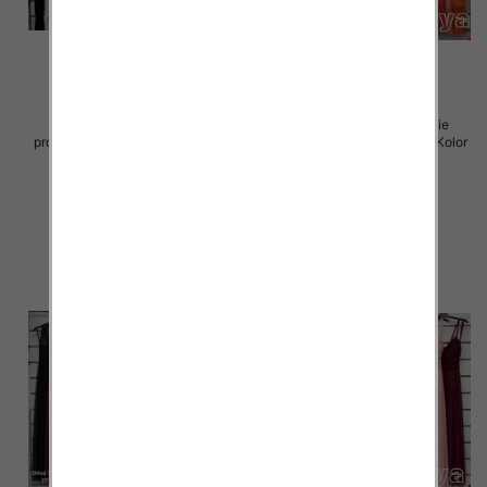
Sukienki damskie (Włoskie
Sukienki damskie (Włoskie
produkt) Roz Standard, Mix Kolor
produkt) Roz Standard, Mix Kolor
Paczka 5 szt
Paczka 5 szt
60.00 zł
60.00 zł
szczegóły
szczegóły