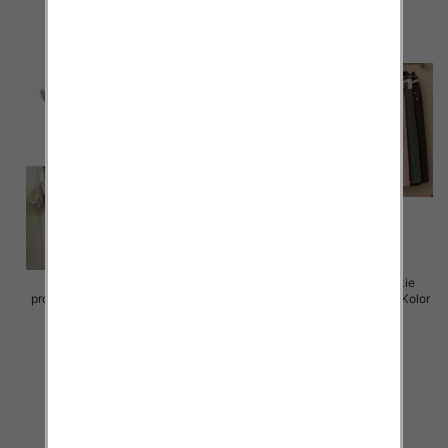
Sukienki damskie (Włoskie
Spódnice damskie (Włoskie
produkt) Roz Standard, Mix Kolor
produkt) Roz Standard, Mix Kolor
Paczka 5 szt
Paczka 5 szt
65.00 zł
69.00 zł
szczegóły
szczegóły