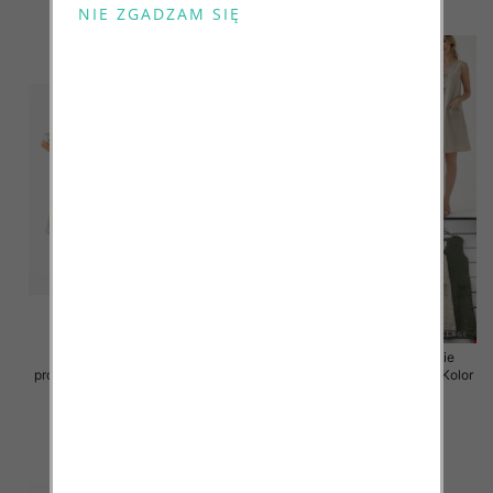
szczegóły
szczegóły
Sukienki damskie (Włoskie
Sukienki damskie (Włoskie
produkt) Roz Standard, Mix Kolor
produkt) Roz Standard, Mix Kolor
Paczka 5 szt
Paczka 5 szt
55.00 zł
55.00 zł
szczegóły
szczegóły