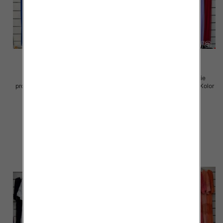
Sukienki damskie (Włoskie
Sukienki damskie (Włoskie
produkt) Roz Standard, Mix Kolor
produkt) Roz Standard, Mix Kolor
Paczka 5 szt
Paczka 5 szt
70.00 zł
70.00 zł
szczegóły
szczegóły