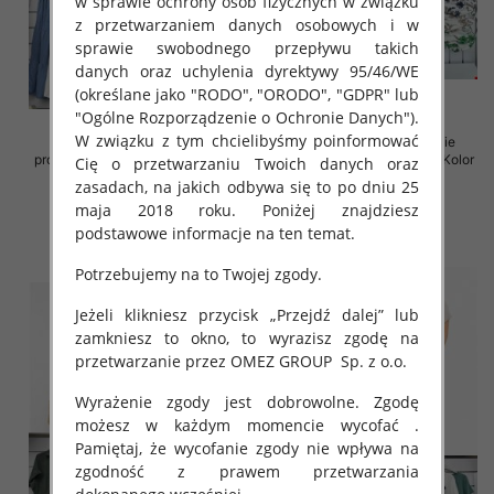
w sprawie ochrony osób fizycznych w związku
z przetwarzaniem danych osobowych i w
sprawie swobodnego przepływu takich
danych oraz uchylenia dyrektywy 95/46/WE
(określane jako "RODO", "ORODO", "GDPR" lub
"Ogólne Rozporządzenie o Ochronie Danych").
W związku z tym chcielibyśmy poinformować
Spódnice damskie (Włoskie
Sukienki damskie (Włoskie
produkt) Roz Standard, Mix Kolor
produkt) Roz Standard, Mix Kolor
Cię o przetwarzaniu Twoich danych oraz
Paczka 5 szt
Paczka 5 szt
zasadach, na jakich odbywa się to po dniu 25
35.00 zł
35.00 zł
maja 2018 roku. Poniżej znajdziesz
podstawowe informacje na ten temat.
szczegóły
szczegóły
Potrzebujemy na to Twojej zgody.
Jeżeli klikniesz przycisk „Przejdź dalej” lub
zamkniesz to okno, to wyrazisz zgodę na
przetwarzanie przez OMEZ GROUP
Sp. z o.o.
Wyrażenie zgody jest dobrowolne. Zgodę
możesz w każdym momencie wycofać .
Pamiętaj, że wycofanie zgody nie wpływa na
zgodność z prawem przetwarzania