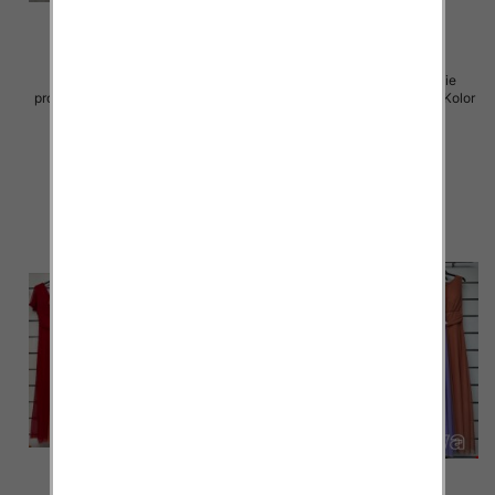
Sukienki damskie (Włoskie
Sukienki damskie (Włoskie
produkt) Roz Standard, Mix Kolor
produkt) Roz Standard, Mix Kolor
Paczka 5 szt
Paczka 5 szt
55.00 zł
55.00 zł
szczegóły
szczegóły