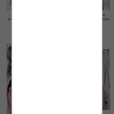
Sukienki damskie (Włoskie
Sukienki damskie (Włoskie
produkt) Roz Standard, Mix Kolor
produkt) Roz Standard, Mix Kolor
Paczka 5 szt
Paczka 5 szt
98.00 zł
98.00 zł
szczegóły
szczegóły