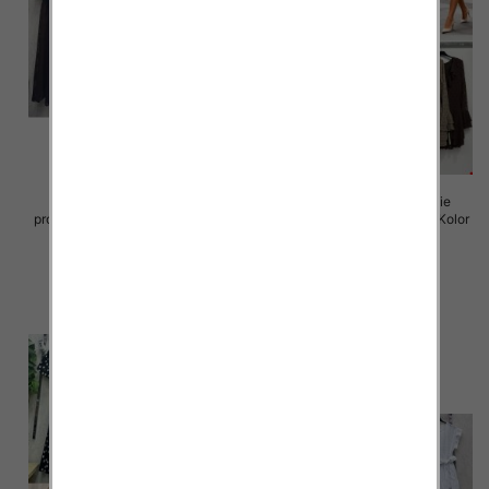
Sukienki damskie (Włoskie
Sukienki damskie (Włoskie
produkt) Roz Standard, Mix Kolor
produkt) Roz Standard, Mix Kolor
Paczka 5 szt
Paczka 5 szt
65.00 zł
72.00 zł
szczegóły
szczegóły