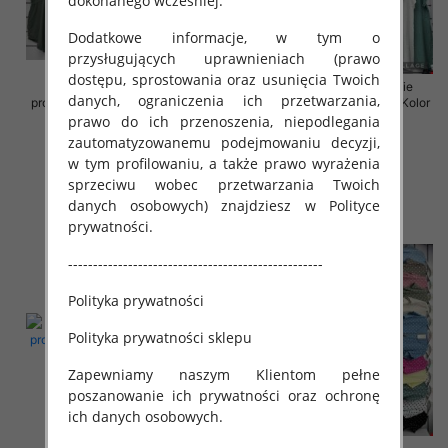
dokonanego wcześniej.
Dodatkowe informacje, w tym o
przysługujących uprawnieniach (prawo
dostępu, sprostowania oraz usunięcia Twoich
Sukienki damskie (Włoskie
Sukienki damskie (Włoskie
danych, ograniczenia ich przetwarzania,
produkt) Roz Standard, Mix Kolor
produkt) Roz Standard, Mix Kolor
Paczka 5 szt
Paczka 5 szt
prawo do ich przenoszenia, niepodlegania
zautomatyzowanemu podejmowaniu decyzji,
35.00 zł
35.00 zł
w tym profilowaniu, a także prawo wyrażenia
szczegóły
szczegóły
sprzeciwu wobec przetwarzania Twoich
danych osobowych) znajdziesz w Polityce
prywatności.
---------------------------------------------------
Polityka prywatności
Polityka prywatności sklepu
Zapewniamy naszym Klientom pełne
poszanowanie ich prywatności oraz ochronę
ich danych osobowych.