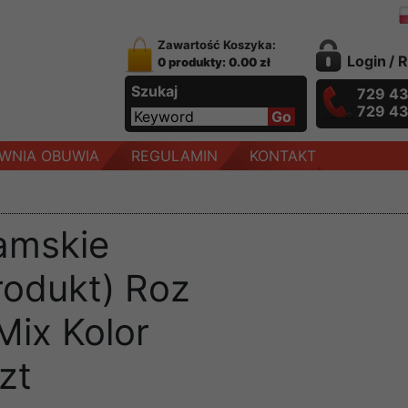
Zawartość Koszyka:
Login
/
R
0 produkty: 0.00 zł
Szukaj
729 4
729 4
WNIA OBUWIA
REGULAMIN
KONTAKT
amskie
rodukt) Roz
Mix Kolor
zt