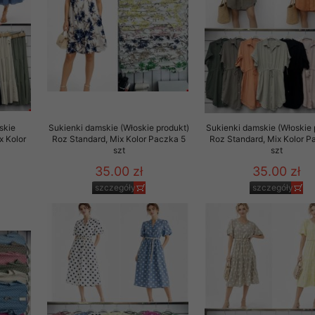
rzetwarzanie przez OMEZ
że wycofanie zgody nie
skie
Sukienki damskie (Włoskie produkt)
Sukienki damskie (Włoskie 
towania oraz usunięcia
x Kolor
Roz Standard, Mix Kolor Paczka 5
Roz Standard, Mix Kolor P
szt
szt
ania zautomatyzowanemu
 przetwarzania Twoich
35.00 zł
35.00 zł
szczegóły
szczegóły
ych osobowych.
sem udzielonego przez