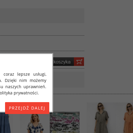
 coraz lepsze usługi,
a. Dzięki nim możemy
su naszych uprawnień.
lityka prywatności.
E) 2016/679 z dnia 27
 osobowych i w sprawie
jako "RODO", "ORODO",
my poinformować Cię o
ja 2018 roku. Poniżej