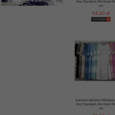
Roz Standard, Mix Kolor P
szt
54.00 zł
szczegóły
Sukienki damskie (Włoskie 
Roz Standard, Mix Kolor P
szt