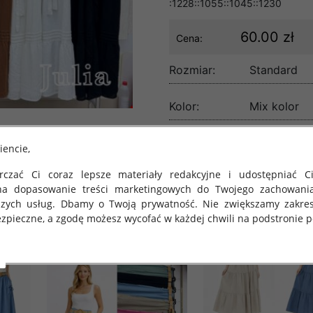
:1228::1055::1045::1230
60.00 zł
Cena:
Rozmiar:
Standard
Kolor:
Mix kolor
lość:
iencie,
czać Ci coraz lepsze materiały redakcyjne i udostępniać Ci
na dopasowanie treści marketingowych do Twojego zachowani
szych usług. Dbamy o Twoją prywatność. Nie zwiększamy zakre
zpieczne, a zgodę możesz wycofać w każdej chwili na podstronie po
 obowiązuje Rozporządzenie Parlamentu Europejskiego i Rady (U
rawie ochrony osób fizycznych w związku z przetwarzaniem danych
 takich danych oraz uchylenia dyrektywy 95/46/WE (określane 
ozporządzenie o Ochronie Danych"). W związku z tym chcielibyś
 danych oraz zasadach, na jakich odbywa się to po dniu 25 ma