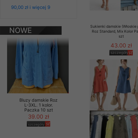
Bluzy damskie Roz
Materiały reklamowo -
90,00 zł i więcej 9
L-3XL. 1 kolor.
Paczka 10 szt
szczególności newsle
39.00 zł
zawierającego akcept
naszym Sklepie. Materi
Sukienki damskie (Włoskie 
szczegóły
NOWE
Roz Standard, Mix Kolor P
szt
PRODUKTY
Wszelkie pytania, wni
osobowych prosimy zgł
43.00 zł
szczegóły
Bluzy damskie Roz
L-3XL. 1 kolor.
Paczka 10 szt