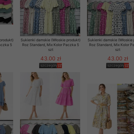
29 sierpnia 1997 r. o
entów przechowujemy na
ją jedynie uprawnieni
o swoich danych w celu
produkt)
Sukienki damskie (Włoskie produkt)
Sukienki damskie (Włoskie 
aczka 5
Roz Standard, Mix Kolor Paczka 5
Roz Standard, Mix Kolor P
szt
szt
ientów osobom trzecim,
43.00 zł
43.00 zł
awnionych na podstawie
szczegóły
szczegóły
ne na komputerze Klienta
brania naszej oferty do
zeglądarce internetowej
odłączenie tych plików
pisywane na komputerze