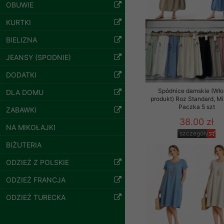
znajdziesz podstawowe
OBUWIE
Potrzebujemy na to Two
KURTKI
BIELIZNA
Jeżeli klikniesz przyc
GROUP
Sp. z o.o.
JEANSY (SPODNIE)
Bluzy damskie Roz
Wyrażenie zgody jest 
L-3XL. 1 kolor.
DODATKI
Paczka 10 szt
wpływa na zgodność z 
54.00 zł
Spódnice damskie (Wło
DLA DOMU
Dodatkowe informacje,
produkt) Roz Standard, Mi
szczegóły
Paczka 5 szt
Twoich danych, ograni
ZABAWKI
podejmowaniu decyzji
38.00 zł
NA MIKOŁAJKI
danych osobowych) znaj
szczegóły
BIŻUTERIA
-------------------------------
ODZIEŻ Z POLSKIE
Polityka prywatności
ODZIEŻ FRANCJA
Polityka prywatności s
ODZIEŻ TURECKA
Zapewniamy naszym Kli
Dane osobowe przekaz