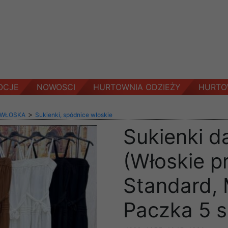
OCJE
NOWOSCI
HURTOWNIA ODZIEŻY
HURTO
>
 WŁOSKA
Sukienki, spódnice włoskie
Sukienki d
(Włoskie p
Standard, 
Paczka 5 s