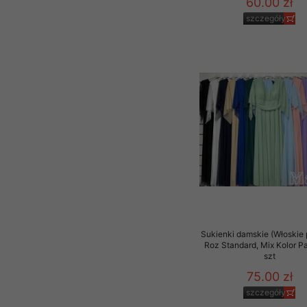
60.00 zł
szczegóły
Sukienki damskie (Włoskie 
Roz Standard, Mix Kolor P
szt
75.00 zł
szczegóły