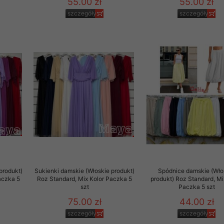
55.00 zł
55.00 zł
szczegóły
szczegóły
produkt)
Sukienki damskie (Włoskie produkt)
Spódnice damskie (Wło
aczka 5
Roz Standard, Mix Kolor Paczka 5
produkt) Roz Standard, Mi
szt
Paczka 5 szt
75.00 zł
44.00 zł
szczegóły
szczegóły