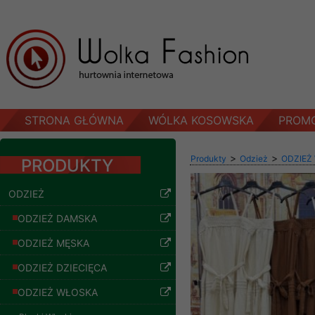
STRONA GŁÓWNA
WÓLKA KOSOWSKA
PROM
>
>
Produkty
Odzież
ODZIEŻ
PRODUKTY
ODZIEŻ
ODZIEŻ DAMSKA
ODZIEŻ MĘSKA
ODZIEŻ DZIECIĘCA
ODZIEŻ WŁOSKA