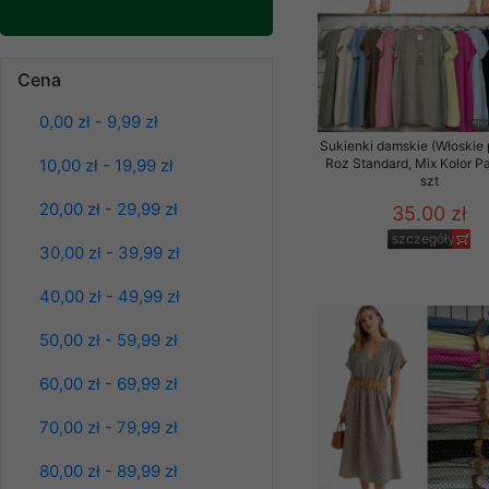
Klientów zezwolenia 
ochronie danych osobo
serwerach zapewniają
Bluzy damskie Roz
Cena
pracownicy Sklepu.
L-3XL. 1 kolor.
Paczka 10 szt
0,00 zł - 9,99 zł
Każdy Klient, który p
39.00 zł
Sukienki damskie (Włoskie 
ich weryfikacji, modyfik
szczegóły
10,00 zł - 19,99 zł
Roz Standard, Mix Kolor P
szt
Sklep nie przekazuje,
20,00 zł - 29,99 zł
35.00 zł
chyba że dzieje się t
prawa organów państwa
szczegóły
30,00 zł - 39,99 zł
Nasz Sklep posługuje si
40,00 zł - 49,99 zł
przez nasz serwer i do
jego indywidualnych po
50,00 zł - 59,99 zł
opcję przyjmowania co
może wpłynąć na utrud
60,00 zł - 69,99 zł
Klienta przechowują in
70,00 zł - 79,99 zł
• sesji Użytkownik
80,00 zł - 89,99 zł
• ostatnio oglądany