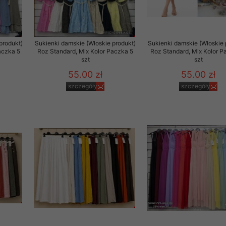
to zgodę. Dotyczy to w
anego przez nas linka
batach i nowościach w
produkt)
Sukienki damskie (Włoskie produkt)
Sukienki damskie (Włoskie 
aczka 5
Roz Standard, Mix Kolor Paczka 5
Roz Standard, Mix Kolor P
szt
szt
w szczególności danych
55.00 zł
55.00 zł
szczegóły
szczegóły