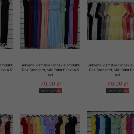
produkt)
Sukienki damskie (Włoskie produkt)
Sukienki damskie (Włoskie 
aczka 5
Roz Standard, Mix Kolor Paczka 5
Roz Standard, Mix Kolor P
szt
szt
70.00 zł
60.00 zł
szczegóły
szczegóły