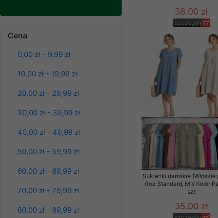
Klientów zezwolenia 
38.00 zł
ochronie danych osobo
szczegóły
Spodnie damskie
serwerach zapewniają
jeansy Roz 25-30, 1
Cena
Kolor Paczka 10 szt
pracownicy Sklepu.
61.00 zł
0,00 zł - 9,99 zł
Każdy Klient, który p
szczegóły
ich weryfikacji, modyfik
10,00 zł - 19,99 zł
Sklep nie przekazuje,
20,00 zł - 29,99 zł
chyba że dzieje się t
prawa organów państwa
30,00 zł - 39,99 zł
Nasz Sklep posługuje si
40,00 zł - 49,99 zł
przez nasz serwer i do
jego indywidualnych po
50,00 zł - 59,99 zł
opcję przyjmowania co
może wpłynąć na utrud
60,00 zł - 69,99 zł
Klienta przechowują in
Sukienki damskie (Włoskie 
Roz Standard, Mix Kolor P
70,00 zł - 79,99 zł
szt
• sesji Użytkownik
35.00 zł
80,00 zł - 89,99 zł
• ostatnio oglądany
Spodnie damskie
szczegóły