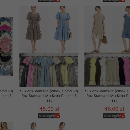
 promocyjne wysyłamy Klientom jedynie wówczas, gdy wyrazili na 
ttera wysyłanego Klientowi, jeżeli potwierdzi wyraźnie wskaz
ację na otrzymywanie newslettera o aktualnych promocjach, ra
ały te dotyczą wyłącznie oferty naszego Sklepu.
oski i sugestie odnoszące się do ochrony Państwa prywatności, 
aszać na email
produkt)
Sukienki damskie (Włoskie produkt)
Sukienki damskie (Włoskie 
aczka 5
Roz Standard, Mix Kolor Paczka 5
Roz Standard, Mix Kolor P
szt
szt
45.00 zł
46.00 zł
szczegóły
szczegóły