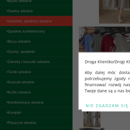
Bluzki Włoskie
Swetry włoskie
Sukienki, spódnice włoskie
Spodnie, kombinezony
Bluzy włoskie
Spodnie damskie
Szorty, spodenki
jeansy Roz 29-36, 1
Kolor Paczka 10 szt
Droga Klientko/Drogi Kl
Żakiety i narzutki włoskie
57.00 zł
szczegóły
Tuniki włoskie
Aby dalej móc dostar
potrzebujemy zgody 
Koszule włoskie
finansować rozwój na
Twoje dane są u nas be
Kurtki włoskie
Od 25 maja 2018 roku
Kombinezony włoskie
kwietnia 2016 r. w sp
Komplet
swobodnego przepływu
"GDPR" lub "Ogólne R
Płaszcze włoskie
przetwarzaniu Twoich