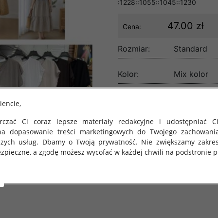
:1228::1055::1045::1230
47.00 zł
Cena:
Rozmiar:
Standard
Kolor:
Mix kolor
lość:
iencie,
czać Ci coraz lepsze materiały redakcyjne i udostępniać Ci
na dopasowanie treści marketingowych do Twojego zachowani
szych usług. Dbamy o Twoją prywatność. Nie zwiększamy zakre
zpieczne, a zgodę możesz wycofać w każdej chwili na podstronie po
 obowiązuje Rozporządzenie Parlamentu Europejskiego i Rady (U
rawie ochrony osób fizycznych w związku z przetwarzaniem danych
 takich danych oraz uchylenia dyrektywy 95/46/WE (określane 
ozporządzenie o Ochronie Danych"). W związku z tym chcielibyś
 danych oraz zasadach, na jakich odbywa się to po dniu 25 ma