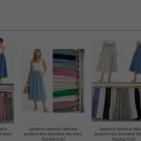
 informacje na ten temat.
jej zgody.
isk „Przejdź dalej” lub zamkniesz to okno, to wyrazisz zgodę na p
dobrowolne. Zgodę możesz w każdym momencie wycofać . Pamiętaj, 
prawem przetwarzania dokonanego wcześniej.
 w tym o przysługujących uprawnieniach (prawo dostępu, spros
czenia ich przetwarzania, prawo do ich przenoszenia, niepodleg
, w tym profilowaniu, a także prawo wyrażenia sprzeciwu wobec
dziesz w Polityce prywatności.
--------------------
klepu
entom pełne poszanowanie ich prywatności oraz ochronę ich dan
skie
Spódnice damskie (Włoskie
Spódnice damskie (Wło
x Kolor
produkt) Roz Standard, Mix Kolor
produkt) Roz Standard, Mi
Paczka 5 szt
Paczka 5 szt
ywane nam przez Klientów przetwarzamy w sposób zgodny z zakre