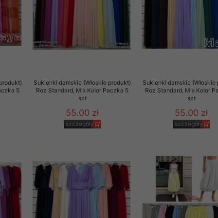
produkt)
Sukienki damskie (Włoskie produkt)
Sukienki damskie (Włoskie 
aczka 5
Roz Standard, Mix Kolor Paczka 5
Roz Standard, Mix Kolor P
szt
szt
55.00 zł
55.00 zł
szczegóły
szczegóły