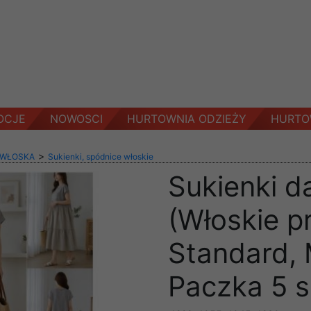
OCJE
NOWOSCI
HURTOWNIA ODZIEŻY
HURTO
>
 WŁOSKA
Sukienki, spódnice włoskie
Sukienki d
(Włoskie p
Standard, 
Paczka 5 s