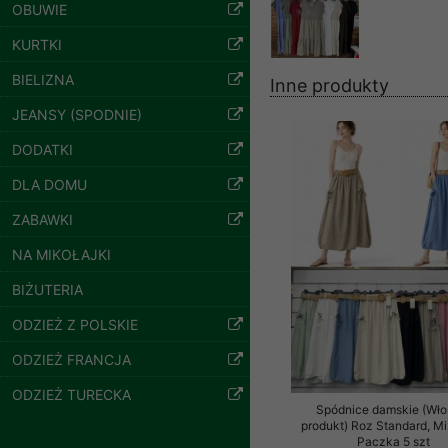
znajdziesz podstawowe
OBUWIE
Potrzebujemy na to Two
KURTKI
BIELIZNA
Jeżeli klikniesz przyc
Inne produkty
GROUP
Sp. z o.o.
Spodnie damskie
JEANSY (SPODNIE)
jeansy Roz 25-30, 1
Wyrażenie zgody jest 
Kolor Paczka 10 szt
DODATKI
61.00 zł
wpływa na zgodność z 
DLA DOMU
szczegóły
Dodatkowe informacje,
Twoich danych, ograni
ZABAWKI
podejmowaniu decyzji
NA MIKOŁAJKI
danych osobowych) znaj
BIŻUTERIA
-------------------------------
ODZIEŻ Z POLSKIE
Polityka prywatności
ODZIEŻ FRANCJA
Polityka prywatności s
ODZIEŻ TURECKA
Zapewniamy naszym Kli
Spódnice damskie (Wło
produkt) Roz Standard, Mi
Paczka 5 szt
Dane osobowe przekaz