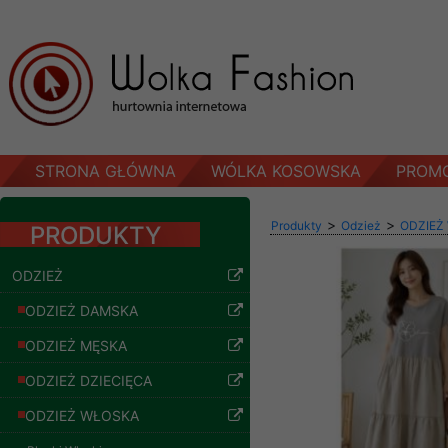
STRONA GŁÓWNA
WÓLKA KOSOWSKA
PROM
>
>
Produkty
Odzież
ODZIEŻ
PRODUKTY
ODZIEŻ
ODZIEŻ DAMSKA
ODZIEŻ MĘSKA
ODZIEŻ DZIECIĘCA
ODZIEŻ WŁOSKA