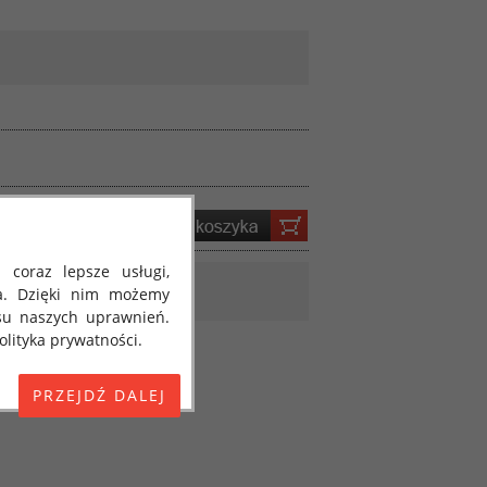
 coraz lepsze usługi,
a. Dzięki nim możemy
su naszych uprawnień.
lityka prywatności.
E) 2016/679 z dnia 27
 osobowych i w sprawie
jako "RODO", "ORODO",
my poinformować Cię o
ja 2018 roku. Poniżej