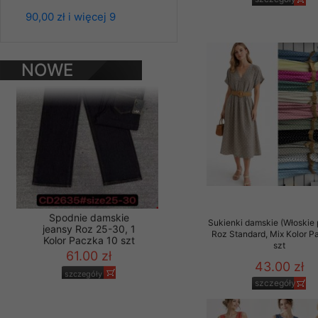
jeansy Roz 25-30, 1
Kolor Paczka 10 szt
Materiały reklamowo -
90,00 zł i więcej 9
61.00 zł
szczególności newsle
zawierającego akcept
szczegóły
naszym Sklepie. Materi
NOWE
PRODUKTY
Wszelkie pytania, wni
osobowych prosimy zgł
Sukienki damskie (Włoskie 
Roz Standard, Mix Kolor P
szt
43.00 zł
Spodnie damskie
jeansy Roz 25-30, 1
szczegóły
Kolor Paczka 10 szt
61.00 zł