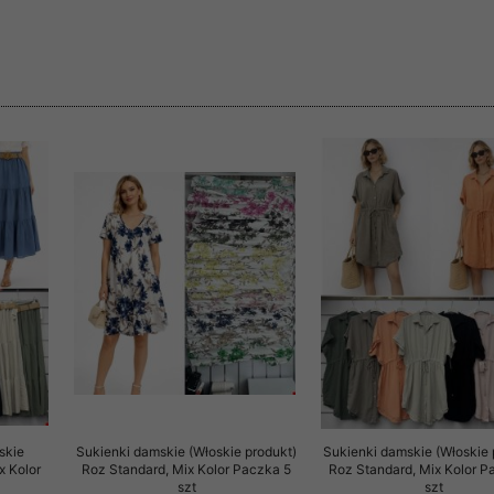
rzetwarzanie przez OMEZ
że wycofanie zgody nie
towania oraz usunięcia
ania zautomatyzowanemu
 przetwarzania Twoich
ych osobowych.
skie
Sukienki damskie (Włoskie produkt)
Sukienki damskie (Włoskie 
x Kolor
Roz Standard, Mix Kolor Paczka 5
Roz Standard, Mix Kolor P
szt
szt
sem udzielonego przez