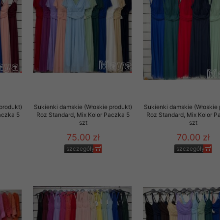
produkt)
Sukienki damskie (Włoskie produkt)
Sukienki damskie (Włoskie 
aczka 5
Roz Standard, Mix Kolor Paczka 5
Roz Standard, Mix Kolor P
szt
szt
75.00 zł
70.00 zł
szczegóły
szczegóły