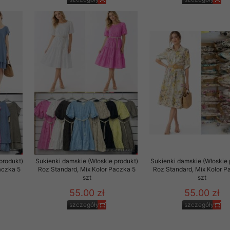
to zgodę. Dotyczy to w
anego przez nas linka
batach i nowościach w
w szczególności danych
produkt)
Sukienki damskie (Włoskie produkt)
Sukienki damskie (Włoskie 
aczka 5
Roz Standard, Mix Kolor Paczka 5
Roz Standard, Mix Kolor P
szt
szt
55.00 zł
55.00 zł
szczegóły
szczegóły