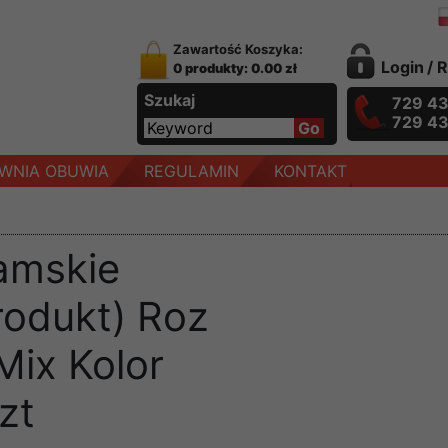
Zawartość Koszyka:
Login
/
R
0 produkty: 0.00 zł
Szukaj
729 4
729 4
WNIA OBUWIA
REGULAMIN
KONTAKT
amskie
rodukt) Roz
Mix Kolor
zt