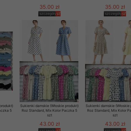
29 sierpnia 1997 r. o
35.00 zł
35.00 zł
entów przechowujemy na
szczegóły
szczegóły
ją jedynie uprawnieni
o swoich danych w celu
ientów osobom trzecim,
awnionych na podstawie
ne na komputerze Klienta
brania naszej oferty do
zeglądarce internetowej
odłączenie tych plików
pisywane na komputerze
produkt)
Sukienki damskie (Włoskie produkt)
Sukienki damskie (Włoskie 
aczka 5
Roz Standard, Mix Kolor Paczka 5
Roz Standard, Mix Kolor P
szt
szt
43.00 zł
43.00 zł
szczegóły
szczegóły