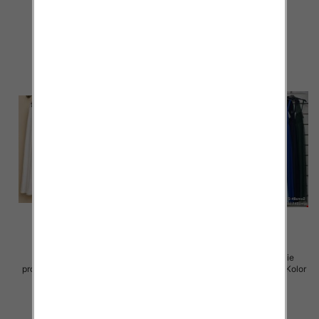
65.00 zł
69.00 zł
szczegóły
szczegóły
Spódnice damskie (Włoskie
Sukienki damskie (Włoskie
produkt) Roz Standard, Mix Kolor
produkt) Roz Standard, Mix Kolor
Paczka 5 szt
Paczka 5 szt
43.00 zł
54.00 zł
szczegóły
szczegóły