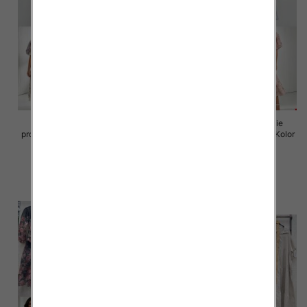
Sukienki damskie (Włoskie
Sukienki damskie (Włoskie
produkt) Roz Standard, Mix Kolor
produkt) Roz Standard, Mix Kolor
Paczka 5 szt
Paczka 5 szt
98.00 zł
98.00 zł
szczegóły
szczegóły