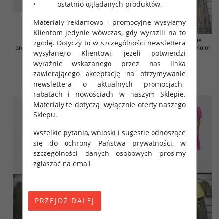
• ostatnio oglądanych produktów,
Materiały reklamowo - promocyjne wysyłamy
Klientom jedynie wówczas, gdy wyrazili na to
Sukienki damskie (Włoskie
Sukienki damskie (Włoskie
zgodę. Dotyczy to w szczególności newslettera
produkt) Roz Standard, Mix Kolor
produkt) Roz Standard, Mix Kolor
wysyłanego Klientowi, jeżeli potwierdzi
Paczka 5 szt
Paczka 5 szt
wyraźnie wskazanego przez nas linka
43.00 zł
45.00 zł
zawierającego akceptację na otrzymywanie
szczegóły
szczegóły
newslettera o aktualnych promocjach,
rabatach i nowościach w naszym Sklepie.
Materiały te dotyczą wyłącznie oferty naszego
Sklepu.
Wszelkie pytania, wnioski i sugestie odnoszące
się do ochrony Państwa prywatności, w
szczególności danych osobowych prosimy
zgłaszać na email