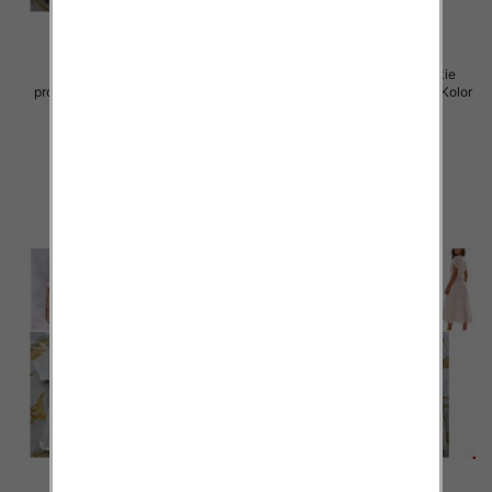
Spódnice damskie (Włoskie
Spódnice damskie (Włoskie
produkt) Roz Standard, Mix Kolor
produkt) Roz Standard, Mix Kolor
Paczka 5 szt
Paczka 5 szt
44.00 zł
40.00 zł
szczegóły
szczegóły