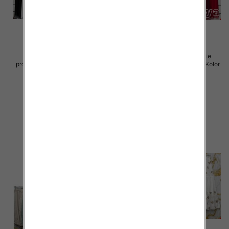
Sukienki damskie (Włoskie
Sukienki damskie (Włoskie
produkt) Roz Standard, Mix Kolor
produkt) Roz Standard, Mix Kolor
Paczka 5 szt
Paczka 5 szt
75.00 zł
75.00 zł
szczegóły
szczegóły