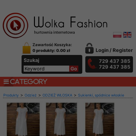
Zawartość Koszyka:
Login
/
Register
0 produkty: 0.00 zł
Szukaj
729 437 385
729 437 385
CATEGORY
>
>
>
Produkty
Odzież
ODZIEŻ WŁOSKA
Sukienki, spódnice włoskie