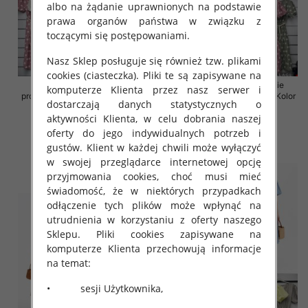
albo na żądanie uprawnionych na podstawie
prawa organów państwa w związku z
toczącymi się postępowaniami.
Nasz Sklep posługuje się również tzw. plikami
cookies (ciasteczka). Pliki te są zapisywane na
Sukienki damskie (Włoskie
Sukienki damskie (Włoskie
komputerze Klienta przez nasz serwer i
produkt) Roz Standard, Mix Kolor
produkt) Roz Standard, Mix Kolor
dostarczają danych statystycznych o
Paczka 5 szt
Paczka 5 szt
aktywności Klienta, w celu dobrania naszej
43.00 zł
43.00 zł
oferty do jego indywidualnych potrzeb i
szczegóły
szczegóły
gustów. Klient w każdej chwili może wyłączyć
w swojej przeglądarce internetowej opcję
przyjmowania cookies, choć musi mieć
świadomość, że w niektórych przypadkach
odłączenie tych plików może wpłynąć na
utrudnienia w korzystaniu z oferty naszego
Sklepu. Pliki cookies zapisywane na
komputerze Klienta przechowują informacje
na temat:
• sesji Użytkownika,