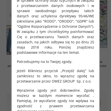
w sprawie ochrony osób fizycznych w związku
z przetwarzaniem danych osobowych i w
sprawie swobodnego przepływu takich
danych oraz uchylenia dyrektywy 95/46/WE
(określane jako "RODO", "ORODO", "GDPR" lub
"Ogólne Rozporządzenie o Ochronie Danych").
W związku z tym chcielibyśmy poinformować
Cię o przetwarzaniu Twoich danych oraz
zasadach, na jakich odbywa się to po dniu 25
maja 2018 roku. Poniżej znajdziesz
podstawowe informacje na ten temat.
Potrzebujemy na to Twojej zgody.
Spódnice damskie (Włoskie
Sukienki damskie (Włoskie
produkt) Roz Standard, Mix Kolor
produkt) Roz Standard, Mix Kolor
Paczka 5 szt
Paczka 5 szt
Jeżeli klikniesz przycisk „Przejdź dalej” lub
zamkniesz to okno, to wyrazisz zgodę na
35.00 zł
35.00 zł
przetwarzanie przez OMEZ GROUP
Sp. z o.o.
szczegóły
szczegóły
Wyrażenie zgody jest dobrowolne. Zgodę
możesz w każdym momencie wycofać .
Pamiętaj, że wycofanie zgody nie wpływa na
zgodność z prawem przetwarzania