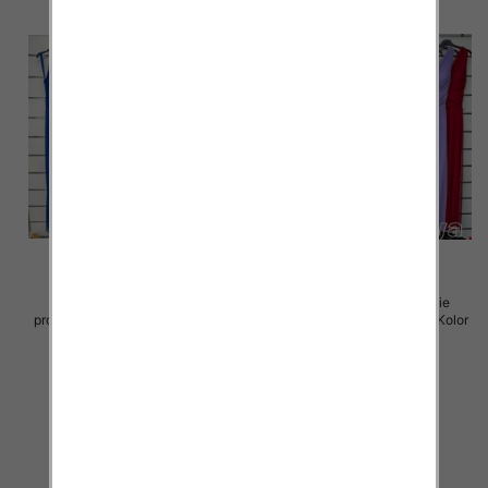
Sukienki damskie (Włoskie
Sukienki damskie (Włoskie
produkt) Roz Standard, Mix Kolor
produkt) Roz Standard, Mix Kolor
Paczka 5 szt
Paczka 5 szt
70.00 zł
70.00 zł
szczegóły
szczegóły