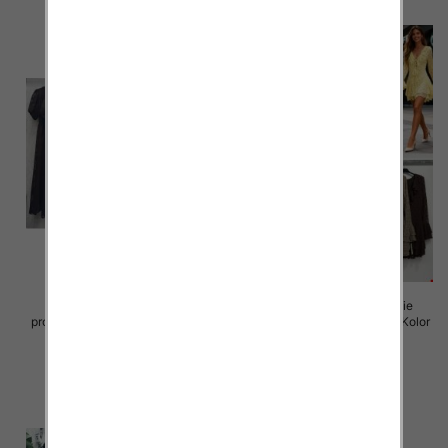
Sukienki damskie (Włoskie
Sukienki damskie (Włoskie
produkt) Roz Standard, Mix Kolor
produkt) Roz Standard, Mix Kolor
Paczka 5 szt
Paczka 5 szt
65.00 zł
72.00 zł
szczegóły
szczegóły