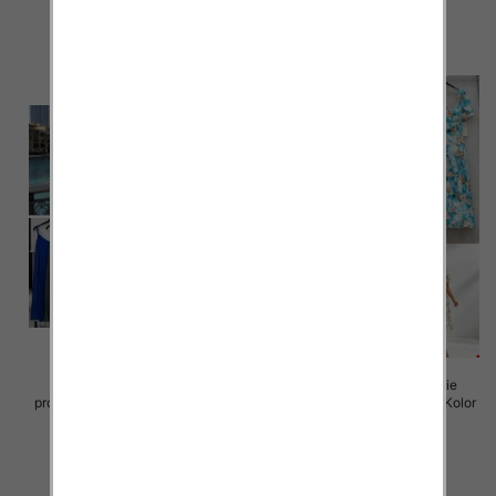
45.00 zł
43.00 zł
szczegóły
szczegóły
Sukienki damskie (Włoskie
Sukienki damskie (Włoskie
produkt) Roz Standard, Mix Kolor
produkt) Roz Standard, Mix Kolor
Paczka 5 szt
Paczka 5 szt
35.00 zł
50.00 zł
szczegóły
szczegóły