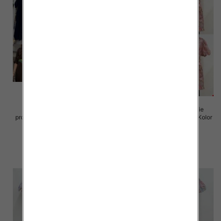
Sukienki damskie (Włoskie
Sukienki damskie (Włoskie
produkt) Roz Standard, Mix Kolor
produkt) Roz Standard, Mix Kolor
Paczka 5 szt
Paczka 5 szt
82.00 zł
93.00 zł
szczegóły
szczegóły