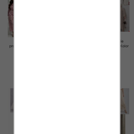
Sukienki damskie (Włoskie
Sukienki damskie (Włoskie
produkt) Roz Standard, Mix Kolor
produkt) Roz Standard, Mix Kolor
Paczka 5 szt
Paczka 5 szt
105.00 zł
105.00 zł
szczegóły
szczegóły