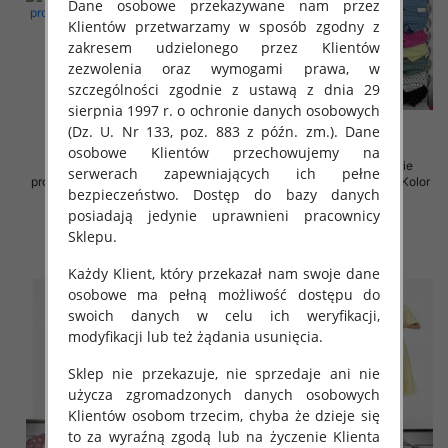
Dane osobowe przekazywane nam przez
Klientów przetwarzamy w sposób zgodny z
zakresem udzielonego przez Klientów
zezwolenia oraz wymogami prawa, w
szczególności zgodnie z ustawą z dnia 29
sierpnia 1997 r. o ochronie danych osobowych
(Dz. U. Nr 133, poz. 883 z późn. zm.). Dane
osobowe Klientów przechowujemy na
Sukienki damskie (Włoskie
Sukienki damskie (Włoskie
serwerach zapewniających ich pełne
produkt) Roz Standard, Mix Kolor
produkt) Roz Standard, Mix Kolor
bezpieczeństwo. Dostęp do bazy danych
Paczka 5 szt
Paczka 5 szt
posiadają jedynie uprawnieni pracownicy
35.00 zł
36.00 zł
Sklepu.
szczegóły
szczegóły
Każdy Klient, który przekazał nam swoje dane
osobowe ma pełną możliwość dostępu do
swoich danych w celu ich weryfikacji,
modyfikacji lub też żądania usunięcia.
Sklep nie przekazuje, nie sprzedaje ani nie
użycza zgromadzonych danych osobowych
Klientów osobom trzecim, chyba że dzieje się
to za wyraźną zgodą lub na życzenie Klienta