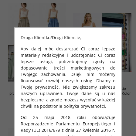
Droga Klientko/Drogi Kliencie,
Aby dalej móc dostarczać Ci coraz lepsze
materiały redakcyjne i udostępniać Ci coraz
lepsze usługi, potrzebujemy zgody na
dopasowanie treści marketingowych do
Twojego zachowania. Dzięki nim możemy
finansować rozwój naszych usług. Dbamy o
Twoją prywatność. Nie zwiększamy zakresu
Spódnice damskie (Włoskie
Spódnice damskie (Włoskie
naszych uprawnień. Twoje dane są u nas
produkt) Roz Standard, Mix Kolor
produkt) Roz Standard, Mix Kolor
Paczka 5 szt
Paczka 5 szt
bezpieczne, a zgodę możesz wycofać w każdej
chwili na podstronie polityka prywatności.
38.00 zł
35.00 zł
szczegóły
szczegóły
Od 25 maja 2018 roku obowiązuje
Rozporządzenie Parlamentu Europejskiego i
Rady (UE) 2016/679 z dnia 27 kwietnia 2016 r.