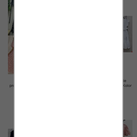
Sukienki damskie (Włoskie
Sukienki damskie (Włoskie
produkt) Roz Standard, Mix Kolor
produkt) Roz Standard, Mix Kolor
Paczka 5 szt
Paczka 5 szt
72.00 zł
77.00 zł
szczegóły
szczegóły