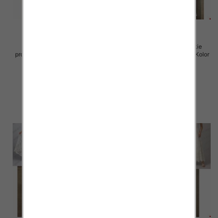
Spódnice damskie (Włoskie
Spódnice damskie (Włoskie
produkt) Roz Standard, Mix Kolor
produkt) Roz Standard, Mix Kolor
Paczka 5 szt
Paczka 5 szt
60.00 zł
60.00 zł
szczegóły
szczegóły