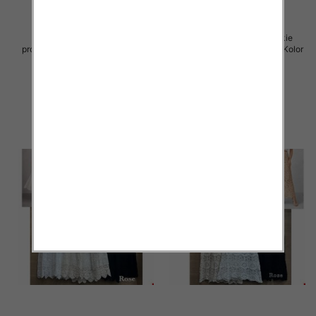
Spódnice damskie (Włoskie
Spódnice damskie (Włoskie
produkt) Roz Standard, Mix Kolor
produkt) Roz Standard, Mix Kolor
Paczka 5 szt
Paczka 5 szt
60.00 zł
60.00 zł
szczegóły
szczegóły