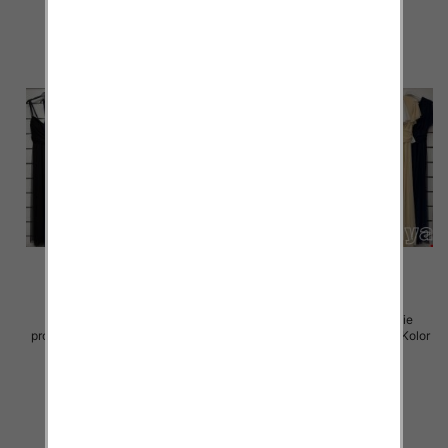
Sukienki damskie (Włoskie
Sukienki damskie (Włoskie
produkt) Roz Standard, Mix Kolor
produkt) Roz Standard, Mix Kolor
Paczka 5 szt
Paczka 5 szt
54.00 zł
75.00 zł
szczegóły
szczegóły