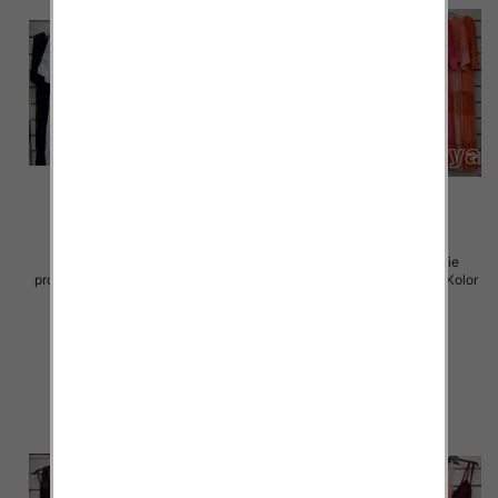
Sukienki damskie (Włoskie
Sukienki damskie (Włoskie
produkt) Roz Standard, Mix Kolor
produkt) Roz Standard, Mix Kolor
Paczka 5 szt
Paczka 5 szt
60.00 zł
60.00 zł
szczegóły
szczegóły