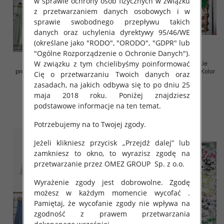
w sprawie ochrony osób fizycznych w związku
z przetwarzaniem danych osobowych i w
sprawie swobodnego przepływu takich
danych oraz uchylenia dyrektywy 95/46/WE
(określane jako "RODO", "ORODO", "GDPR" lub
"Ogólne Rozporządzenie o Ochronie Danych").
W związku z tym chcielibyśmy poinformować
Spódnice damskie (Włoskie
Spódnice damskie (Włoskie
produkt) Roz Standard, Mix Kolor
produkt) Roz Standard, Mix Kolor
Cię o przetwarzaniu Twoich danych oraz
Paczka 5 szt
Paczka 5 szt
zasadach, na jakich odbywa się to po dniu 25
38.00 zł
35.00 zł
maja 2018 roku. Poniżej znajdziesz
podstawowe informacje na ten temat.
szczegóły
szczegóły
Potrzebujemy na to Twojej zgody.
Jeżeli klikniesz przycisk „Przejdź dalej” lub
zamkniesz to okno, to wyrazisz zgodę na
przetwarzanie przez OMEZ GROUP
Sp. z o.o.
Wyrażenie zgody jest dobrowolne. Zgodę
możesz w każdym momencie wycofać .
Pamiętaj, że wycofanie zgody nie wpływa na
zgodność z prawem przetwarzania