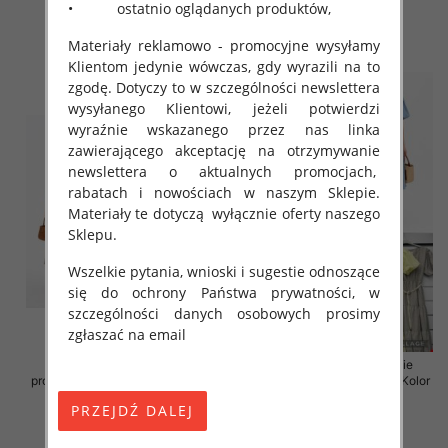
• ostatnio oglądanych produktów,
43.00 zł
43.00 zł
szczegóły
szczegóły
Materiały reklamowo - promocyjne wysyłamy
Klientom jedynie wówczas, gdy wyrazili na to
zgodę. Dotyczy to w szczególności newslettera
wysyłanego Klientowi, jeżeli potwierdzi
wyraźnie wskazanego przez nas linka
zawierającego akceptację na otrzymywanie
newslettera o aktualnych promocjach,
rabatach i nowościach w naszym Sklepie.
Materiały te dotyczą wyłącznie oferty naszego
Sklepu.
Wszelkie pytania, wnioski i sugestie odnoszące
się do ochrony Państwa prywatności, w
szczególności danych osobowych prosimy
zgłaszać na email
Sukienki damskie (Włoskie
Sukienki damskie (Włoskie
produkt) Roz Standard, Mix Kolor
produkt) Roz Standard, Mix Kolor
Paczka 5 szt
Paczka 5 szt
43.00 zł
45.00 zł