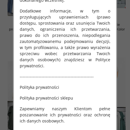
dokonanego wcześniej.
Dodatkowe informacje, w tym o
przysługujących uprawnieniach (prawo
dostępu, sprostowania oraz usunięcia Twoich
Spódnice damskie (Włoskie
Sukienki damskie (Włoskie
danych, ograniczenia ich przetwarzania,
produkt) Roz Standard, Mix Kolor
produkt) Roz Standard, Mix Kolor
Paczka 5 szt
Paczka 5 szt
prawo do ich przenoszenia, niepodlegania
zautomatyzowanemu podejmowaniu decyzji,
35.00 zł
35.00 zł
w tym profilowaniu, a także prawo wyrażenia
szczegóły
szczegóły
sprzeciwu wobec przetwarzania Twoich
danych osobowych) znajdziesz w Polityce
prywatności.
---------------------------------------------------
Polityka prywatności
Polityka prywatności sklepu
Zapewniamy naszym Klientom pełne
poszanowanie ich prywatności oraz ochronę
ich danych osobowych.