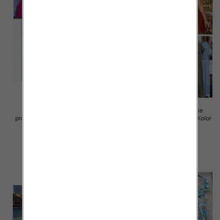
Sukienki damskie (Włoskie
Sukienki damskie (Włoskie
produkt) Roz Standard, Mix Kolor
produkt) Roz Standard, Mix Kolor
Paczka 5 szt
Paczka 5 szt
45.00 zł
43.00 zł
szczegóły
szczegóły