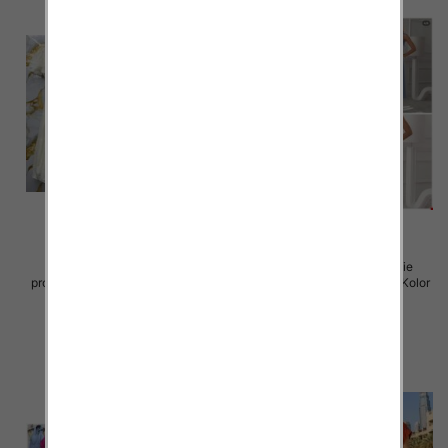
Sukienki damskie (Włoskie
Sukienki damskie (Włoskie
produkt) Roz Standard, Mix Kolor
produkt) Roz Standard, Mix Kolor
Paczka 5 szt
Paczka 5 szt
57.00 zł
46.00 zł
szczegóły
szczegóły