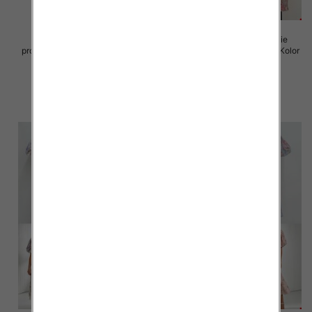
Sukienki damskie (Włoskie
Sukienki damskie (Włoskie
produkt) Roz Standard, Mix Kolor
produkt) Roz Standard, Mix Kolor
Paczka 5 szt
Paczka 5 szt
82.00 zł
93.00 zł
szczegóły
szczegóły