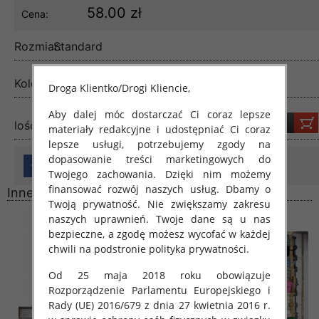
58.00 zł
Cena:
Rozmiar:
Standard
Kolor:
Mix kolor
Droga Klientko/Drogi Kliencie,
Aby dalej móc dostarczać Ci coraz lepsze
lość:
materiały redakcyjne i udostępniać Ci coraz
lepsze usługi, potrzebujemy zgody na
dopasowanie treści marketingowych do
Twojego zachowania. Dzięki nim możemy
finansować rozwój naszych usług. Dbamy o
Inne produkty
Twoją prywatność. Nie zwiększamy zakresu
naszych uprawnień. Twoje dane są u nas
bezpieczne, a zgodę możesz wycofać w każdej
chwili na podstronie polityka prywatności.
Od 25 maja 2018 roku obowiązuje
Rozporządzenie Parlamentu Europejskiego i
Rady (UE) 2016/679 z dnia 27 kwietnia 2016 r.