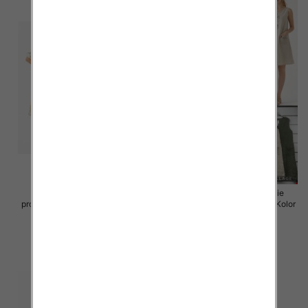
Sukienki damskie (Włoskie
Sukienki damskie (Włoskie
produkt) Roz Standard, Mix Kolor
produkt) Roz Standard, Mix Kolor
Paczka 5 szt
Paczka 5 szt
55.00 zł
55.00 zł
szczegóły
szczegóły