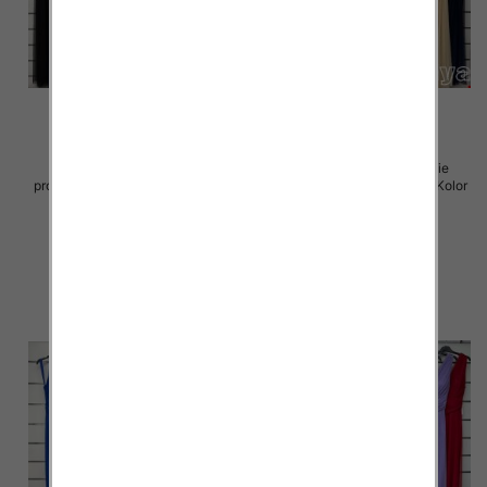
Sukienki damskie (Włoskie
Sukienki damskie (Włoskie
produkt) Roz Standard, Mix Kolor
produkt) Roz Standard, Mix Kolor
Paczka 5 szt
Paczka 5 szt
54.00 zł
75.00 zł
szczegóły
szczegóły