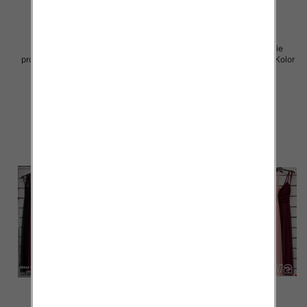
Sukienki damskie (Włoskie
Sukienki damskie (Włoskie
produkt) Roz Standard, Mix Kolor
produkt) Roz Standard, Mix Kolor
Paczka 5 szt
Paczka 5 szt
60.00 zł
60.00 zł
szczegóły
szczegóły