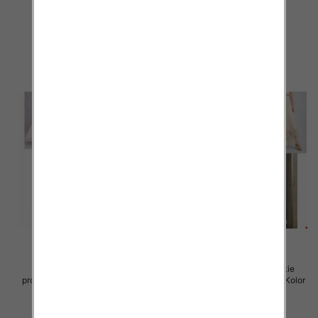
Paczka 5 szt
Paczka 5 szt
105.00 zł
105.00 zł
szczegóły
szczegóły
Spódnice damskie (Włoskie
Spódnice damskie (Włoskie
produkt) Roz Standard, Mix Kolor
produkt) Roz Standard, Mix Kolor
Paczka 5 szt
Paczka 5 szt
60.00 zł
60.00 zł