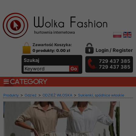
Zawartość Koszyka:
Login
/
Register
0 produkty: 0.00 zł
Szukaj
729 437 385
729 437 385
CATEGORY
>
>
>
Produkty
Odzież
ODZIEŻ WŁOSKA
Sukienki, spódnice włoskie