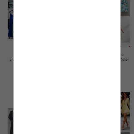
Sukienki damskie (Włoskie
Sukienki damskie (Włoskie
produkt) Roz Standard, Mix Kolor
produkt) Roz Standard, Mix Kolor
Paczka 5 szt
Paczka 5 szt
35.00 zł
50.00 zł
szczegóły
szczegóły