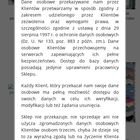
Dane osobowe przekazywane nam przez
Klientów przetwarzamy w sposób zgodny z
Sukienki damskie (Włoskie
Sukienki damskie (Włoskie
zakresem udzielonego przez Klientów
produkt) Roz Standard, Mix Kolor
produkt) Roz Standard, Mix Kolor
zezwolenia oraz wymogami prawa, w
Paczka 5 szt
Paczka 5 szt
szczególności zgodnie z ustawą z dnia 29
35.00 zł
35.00 zł
sierpnia 1997 r. o ochronie danych osobowych
szczegóły
szczegóły
(Dz. U. Nr 133, poz. 883 z późn. zm.). Dane
osobowe Klientów przechowujemy na
serwerach zapewniających ich pełne
bezpieczeństwo. Dostęp do bazy danych
posiadają jedynie uprawnieni pracownicy
Sklepu.
Każdy Klient, który przekazał nam swoje dane
osobowe ma pełną możliwość dostępu do
swoich danych w celu ich weryfikacji,
modyfikacji lub też żądania usunięcia.
Sklep nie przekazuje, nie sprzedaje ani nie
użycza zgromadzonych danych osobowych
Klientów osobom trzecim, chyba że dzieje się
to za wyraźną zgodą lub na życzenie Klienta