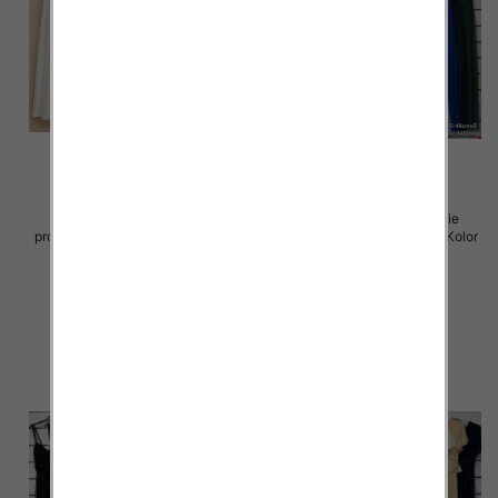
Spódnice damskie (Włoskie
Sukienki damskie (Włoskie
produkt) Roz Standard, Mix Kolor
produkt) Roz Standard, Mix Kolor
Paczka 5 szt
Paczka 5 szt
43.00 zł
54.00 zł
szczegóły
szczegóły