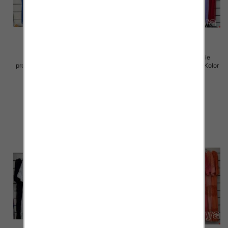
Sukienki damskie (Włoskie
Sukienki damskie (Włoskie
produkt) Roz Standard, Mix Kolor
produkt) Roz Standard, Mix Kolor
Paczka 5 szt
Paczka 5 szt
70.00 zł
70.00 zł
szczegóły
szczegóły