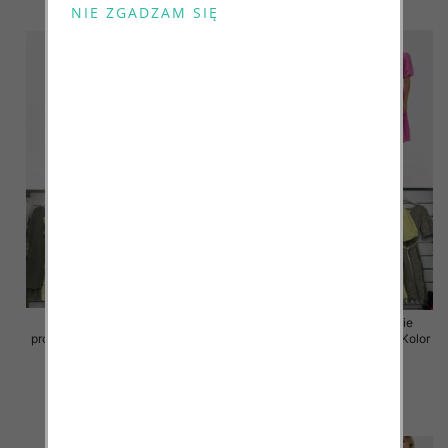
szczegóły
szczegóły
Sukienki damskie (Włoskie
Sukienki damskie (Włoskie
produkt) Roz Standard, Mix Kolor
produkt) Roz Standard, Mix Kolor
Paczka 5 szt
Paczka 5 szt
46.00 zł
55.00 zł
szczegóły
szczegóły