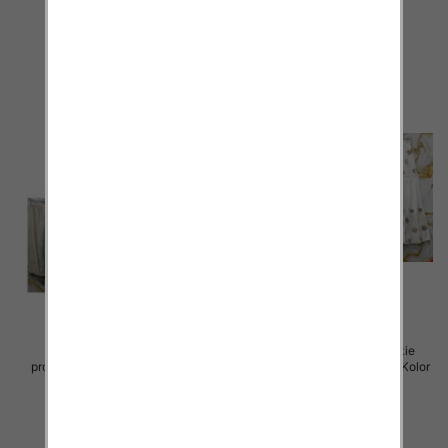
75.00 zł
75.00 zł
szczegóły
szczegóły
Spódnice damskie (Włoskie
Spódnice damskie (Włoskie
produkt) Roz Standard, Mix Kolor
produkt) Roz Standard, Mix Kolor
Paczka 5 szt
Paczka 5 szt
44.00 zł
40.00 zł
szczegóły
szczegóły