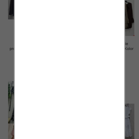
Sukienki damskie (Włoskie
Sukienki damskie (Włoskie
produkt) Roz Standard, Mix Kolor
produkt) Roz Standard, Mix Kolor
Paczka 5 szt
Paczka 5 szt
65.00 zł
72.00 zł
szczegóły
szczegóły