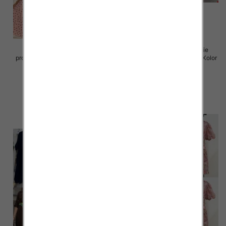
Sukienki damskie (Włoskie
Sukienki damskie (Włoskie
produkt) Roz Standard, Mix Kolor
produkt) Roz Standard, Mix Kolor
Paczka 5 szt
Paczka 5 szt
72.00 zł
77.00 zł
szczegóły
szczegóły