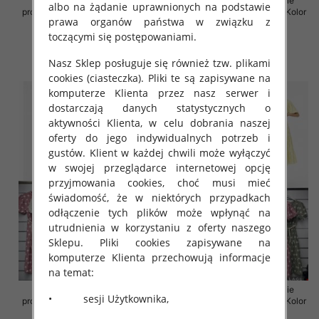
Sukienki damskie (Włoskie
Sukienki damskie (Włoskie
albo na żądanie uprawnionych na podstawie
produkt) Roz Standard, Mix Kolor
produkt) Roz Standard, Mix Kolor
prawa organów państwa w związku z
Paczka 5 szt
Paczka 5 szt
toczącymi się postępowaniami.
35.00 zł
36.00 zł
szczegóły
szczegóły
Nasz Sklep posługuje się również tzw. plikami
cookies (ciasteczka). Pliki te są zapisywane na
komputerze Klienta przez nasz serwer i
dostarczają danych statystycznych o
aktywności Klienta, w celu dobrania naszej
oferty do jego indywidualnych potrzeb i
gustów. Klient w każdej chwili może wyłączyć
w swojej przeglądarce internetowej opcję
przyjmowania cookies, choć musi mieć
świadomość, że w niektórych przypadkach
odłączenie tych plików może wpłynąć na
utrudnienia w korzystaniu z oferty naszego
Sklepu. Pliki cookies zapisywane na
komputerze Klienta przechowują informacje
na temat:
Sukienki damskie (Włoskie
Sukienki damskie (Włoskie
• sesji Użytkownika,
produkt) Roz Standard, Mix Kolor
produkt) Roz Standard, Mix Kolor
Paczka 5 szt
Paczka 5 szt