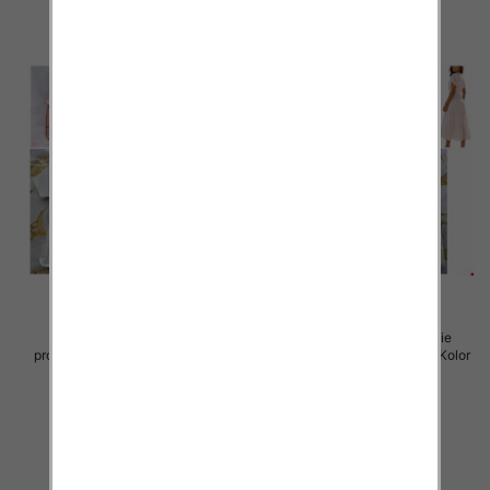
Sukienki damskie (Włoskie
Sukienki damskie (Włoskie
produkt) Roz Standard, Mix Kolor
produkt) Roz Standard, Mix Kolor
Paczka 5 szt
Paczka 5 szt
45.00 zł
57.00 zł
szczegóły
szczegóły