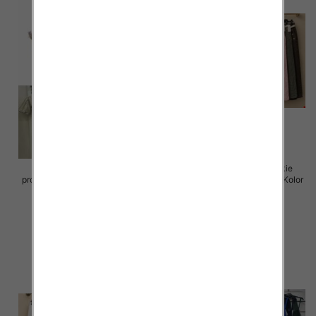
Sukienki damskie (Włoskie
Spódnice damskie (Włoskie
produkt) Roz Standard, Mix Kolor
produkt) Roz Standard, Mix Kolor
Paczka 5 szt
Paczka 5 szt
65.00 zł
69.00 zł
szczegóły
szczegóły