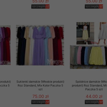
55.00 zł
55.00 zł
szczegóły
szczegóły
produkt)
Sukienki damskie (Włoskie produkt)
Spódnice damskie (Wło
aczka 5
Roz Standard, Mix Kolor Paczka 5
produkt) Roz Standard, Mi
szt
Paczka 5 szt
75.00 zł
44.00 zł
szczegóły
szczegóły