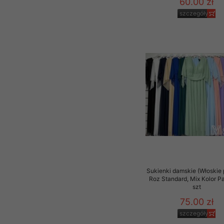
60.00 zł
szczegóły
Sukienki damskie (Włoskie 
Roz Standard, Mix Kolor P
szt
75.00 zł
szczegóły