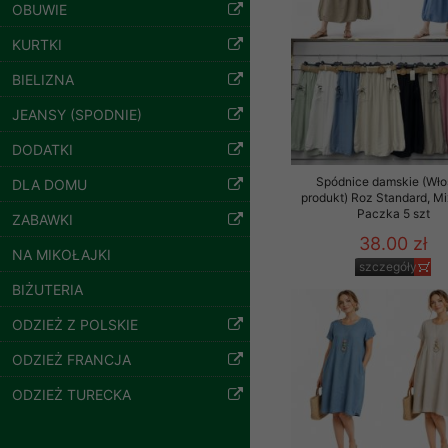
znajdziesz podstawowe
OBUWIE
Potrzebujemy na to Two
KURTKI
BIELIZNA
Jeżeli klikniesz przyc
GROUP
Sp. z o.o.
JEANSY (SPODNIE)
Wyrażenie zgody jest 
DODATKI
wpływa na zgodność z 
Spodnie damskie
Spódnice damskie (Wło
DLA DOMU
jeansy Roz 25-30, 1
Dodatkowe informacje,
produkt) Roz Standard, Mi
Kolor Paczka 10 szt
Paczka 5 szt
Twoich danych, ograni
ZABAWKI
61.00 zł
podejmowaniu decyzji
38.00 zł
NA MIKOŁAJKI
szczegóły
danych osobowych) znaj
szczegóły
BIŻUTERIA
-------------------------------
ODZIEŻ Z POLSKIE
Polityka prywatności
ODZIEŻ FRANCJA
Polityka prywatności s
ODZIEŻ TURECKA
Zapewniamy naszym Kli
Dane osobowe przekaz