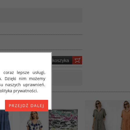
 coraz lepsze usługi,
a. Dzięki nim możemy
su naszych uprawnień.
lityka prywatności.
E) 2016/679 z dnia 27
 osobowych i w sprawie
jako "RODO", "ORODO",
my poinformować Cię o
ja 2018 roku. Poniżej