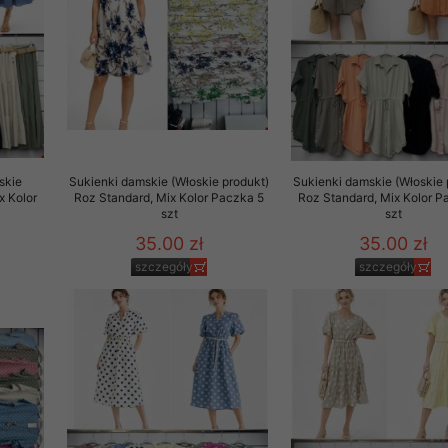
rzetwarzanie przez OMEZ
że wycofanie zgody nie
skie
Sukienki damskie (Włoskie produkt)
Sukienki damskie (Włoskie 
towania oraz usunięcia
x Kolor
Roz Standard, Mix Kolor Paczka 5
Roz Standard, Mix Kolor P
szt
szt
ania zautomatyzowanemu
 przetwarzania Twoich
35.00 zł
35.00 zł
szczegóły
szczegóły
ych osobowych.
sem udzielonego przez