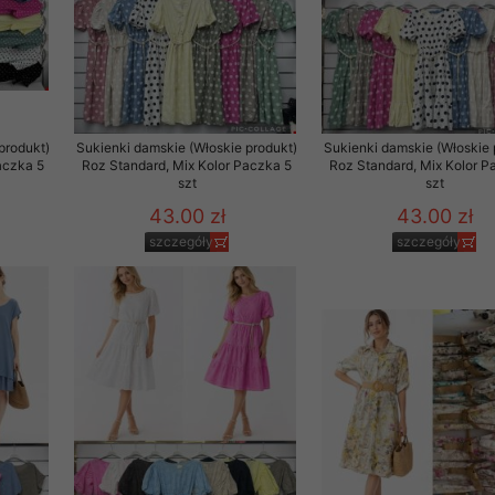
29 sierpnia 1997 r. o
entów przechowujemy na
ją jedynie uprawnieni
o swoich danych w celu
produkt)
Sukienki damskie (Włoskie produkt)
Sukienki damskie (Włoskie 
aczka 5
Roz Standard, Mix Kolor Paczka 5
Roz Standard, Mix Kolor P
szt
szt
ientów osobom trzecim,
43.00 zł
43.00 zł
awnionych na podstawie
szczegóły
szczegóły
ne na komputerze Klienta
brania naszej oferty do
zeglądarce internetowej
odłączenie tych plików
pisywane na komputerze