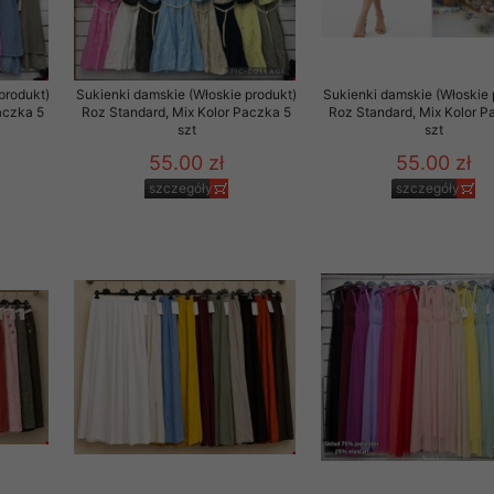
to zgodę. Dotyczy to w
anego przez nas linka
batach i nowościach w
produkt)
Sukienki damskie (Włoskie produkt)
Sukienki damskie (Włoskie 
aczka 5
Roz Standard, Mix Kolor Paczka 5
Roz Standard, Mix Kolor P
szt
szt
w szczególności danych
55.00 zł
55.00 zł
szczegóły
szczegóły