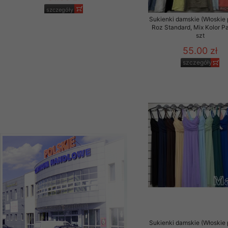
jeansy Roz 25-30, 1
Kolor Paczka 10 szt
Sukienki damskie (Włoskie 
61.00 zł
Roz Standard, Mix Kolor P
szt
szczegóły
55.00 zł
szczegóły
Sukienki damskie (Włoskie 