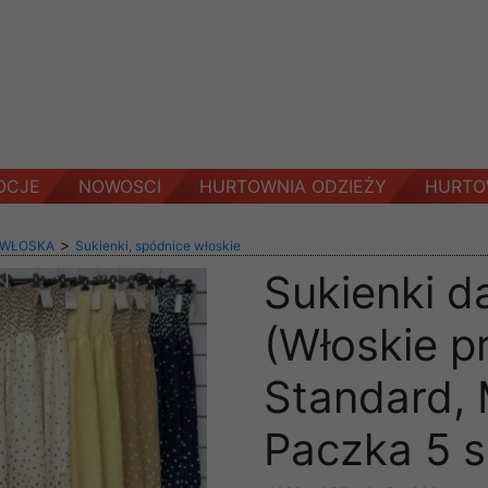
OCJE
NOWOSCI
HURTOWNIA ODZIEŻY
HURTO
>
 WŁOSKA
Sukienki, spódnice włoskie
Sukienki d
(Włoskie p
Standard, 
Paczka 5 s