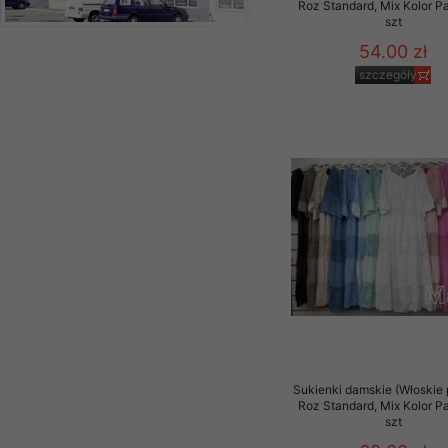
Roz Standard, Mix Kolor P
szt
54.00 zł
szczegóły
Sukienki damskie (Włoskie 
Roz Standard, Mix Kolor P
szt