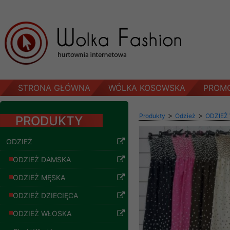
STRONA GŁÓWNA
WÓLKA KOSOWSKA
PROM
>
>
Produkty
Odzież
ODZIEŻ
PRODUKTY
ODZIEŻ
ODZIEŻ DAMSKA
ODZIEŻ MĘSKA
ODZIEŻ DZIECIĘCA
ODZIEŻ WŁOSKA