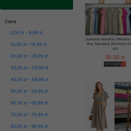
Klientów zezwolenia 
ochronie danych osobo
serwerach zapewniają
Cena
pracownicy Sklepu.
0,00 zł - 9,99 zł
Każdy Klient, który p
Spodnie damskie
jeansy Roz 25-30, 1
Sukienki damskie (Włoskie 
ich weryfikacji, modyfik
Kolor Paczka 10 szt
10,00 zł - 19,99 zł
Roz Standard, Mix Kolor P
szt
61.00 zł
Sklep nie przekazuje,
20,00 zł - 29,99 zł
35.00 zł
chyba że dzieje się t
szczegóły
prawa organów państwa
szczegóły
30,00 zł - 39,99 zł
Nasz Sklep posługuje si
40,00 zł - 49,99 zł
przez nasz serwer i do
jego indywidualnych po
50,00 zł - 59,99 zł
opcję przyjmowania co
może wpłynąć na utrud
60,00 zł - 69,99 zł
Klienta przechowują in
70,00 zł - 79,99 zł
• sesji Użytkownik
80,00 zł - 89,99 zł
• ostatnio oglądany