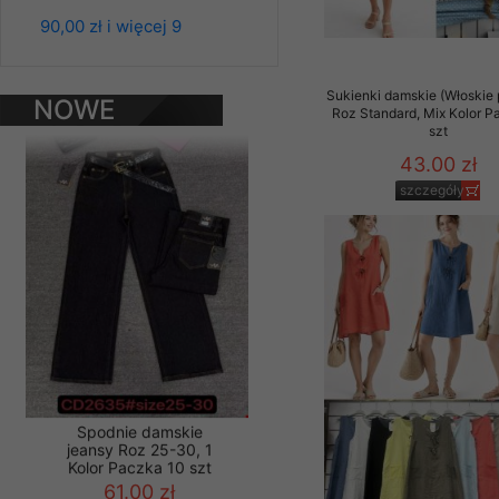
Materiały reklamowo -
90,00 zł i więcej 9
szczególności newsle
Spodnie damskie
zawierającego akcept
jeansy Roz 25-30, 1
naszym Sklepie. Materi
Sukienki damskie (Włoskie 
Kolor Paczka 10 szt
NOWE
Roz Standard, Mix Kolor P
61.00 zł
szt
PRODUKTY
Wszelkie pytania, wni
szczegóły
osobowych prosimy zgł
43.00 zł
szczegóły
Spodnie damskie