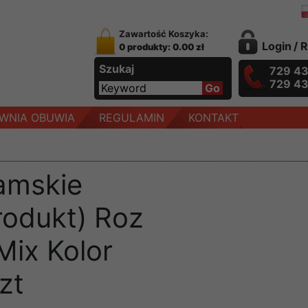
Zawartość Koszyka:
Login
/
R
0 produkty: 0.00 zł
Szukaj
729 4
729 4
WNIA OBUWIA
REGULAMIN
KONTAKT
amskie
rodukt) Roz
Mix Kolor
zt