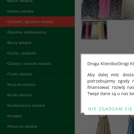
Bluzki Włoskie
Swetry włoskie
Sukienki, spódnice włoskie
Spodnie, kombinezony
Bluzy włoskie
Szorty, spodenki
Droga Klientko/Drogi Kl
Żakiety i narzutki włoskie
Spodnie damskie
Tuniki włoskie
Aby dalej móc dostar
jeansy Roz 29-36, 1
Kolor Paczka 10 szt
potrzebujemy zgody 
Koszule włoskie
57.00 zł
finansować rozwój na
Inne produkty
Twoje dane są u nas be
szczegóły
Kurtki włoskie
Od 25 maja 2018 roku
Kombinezony włoskie
kwietnia 2016 r. w sp
Komplet
swobodnego przepływu
"GDPR" lub "Ogólne R
Płaszcze włoskie
przetwarzaniu Twoich