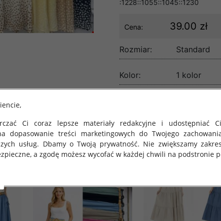
:1228::1055::1045::1230
39.00 zł
Cena:
Rozmiar:
Standard
Kolor:
1 kolor
lość:
iencie,
czać Ci coraz lepsze materiały redakcyjne i udostępniać Ci
na dopasowanie treści marketingowych do Twojego zachowani
szych usług. Dbamy o Twoją prywatność. Nie zwiększamy zakre
zpieczne, a zgodę możesz wycofać w każdej chwili na podstronie po
 obowiązuje Rozporządzenie Parlamentu Europejskiego i Rady (U
rawie ochrony osób fizycznych w związku z przetwarzaniem danych
 takich danych oraz uchylenia dyrektywy 95/46/WE (określane 
ozporządzenie o Ochronie Danych"). W związku z tym chcielibyś
 danych oraz zasadach, na jakich odbywa się to po dniu 25 ma