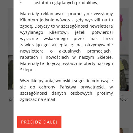
• ostatnio oglądanych produktów,
Materiały reklamowo - promocyjne wysyłamy
Klientom jedynie wówczas, gdy wyrazili na to
zgodę. Dotyczy to w szczególności newslettera
wysyłanego Klientowi, jeżeli potwierdzi
wyraźnie wskazanego przez nas linka
zawierającego akceptację na otrzymywanie
newslettera o aktualnych promocjach,
rabatach i nowościach w naszym Sklepie.
Materiały te dotyczą wyłącznie oferty naszego
Sklepu.
Wszelkie pytania, wnioski i sugestie odnoszące
się do ochrony Państwa prywatności, w
szczególności danych osobowych prosimy
Sukienki damskie (Włoskie
Sukienki damskie (Włoskie
zgłaszać na email
produkt) Roz Standard, Mix Kolor
produkt) Roz Standard, Mix Kolor
Paczka 5 szt
Paczka 5 szt
46.00 zł
55.00 zł
szczegóły
szczegóły