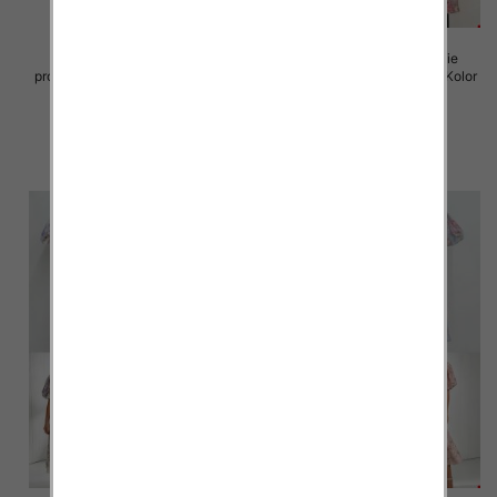
Sukienki damskie (Włoskie
Sukienki damskie (Włoskie
produkt) Roz Standard, Mix Kolor
produkt) Roz Standard, Mix Kolor
Paczka 5 szt
Paczka 5 szt
82.00 zł
93.00 zł
szczegóły
szczegóły