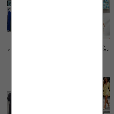
Sukienki damskie (Włoskie
Sukienki damskie (Włoskie
produkt) Roz Standard, Mix Kolor
produkt) Roz Standard, Mix Kolor
Paczka 5 szt
Paczka 5 szt
35.00 zł
50.00 zł
szczegóły
szczegóły