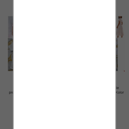
Sukienki damskie (Włoskie
Sukienki damskie (Włoskie
produkt) Roz Standard, Mix Kolor
produkt) Roz Standard, Mix Kolor
Paczka 5 szt
Paczka 5 szt
45.00 zł
57.00 zł
szczegóły
szczegóły