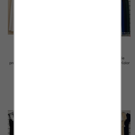
Spódnice damskie (Włoskie
Sukienki damskie (Włoskie
produkt) Roz Standard, Mix Kolor
produkt) Roz Standard, Mix Kolor
Paczka 5 szt
Paczka 5 szt
43.00 zł
54.00 zł
szczegóły
szczegóły