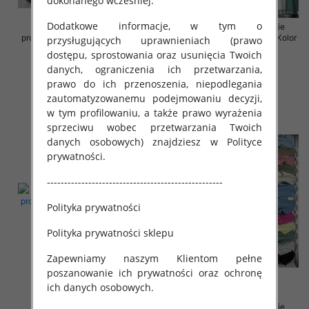
dokonanego wcześniej.
Dodatkowe informacje, w tym o
Sukienki damskie (Włoskie
Sukienki damskie (Włoskie
produkt) Roz Standard, Mix Kolor
produkt) Roz Standard, Mix Kolor
przysługujących uprawnieniach (prawo
Paczka 5 szt
Paczka 5 szt
dostępu, sprostowania oraz usunięcia Twoich
35.00 zł
35.00 zł
danych, ograniczenia ich przetwarzania,
prawo do ich przenoszenia, niepodlegania
szczegóły
szczegóły
zautomatyzowanemu podejmowaniu decyzji,
w tym profilowaniu, a także prawo wyrażenia
sprzeciwu wobec przetwarzania Twoich
danych osobowych) znajdziesz w Polityce
prywatności.
---------------------------------------------------
Polityka prywatności
Polityka prywatności sklepu
Zapewniamy naszym Klientom pełne
poszanowanie ich prywatności oraz ochronę
ich danych osobowych.
Sukienki damskie (Włoskie
Sukienki damskie (Włoskie