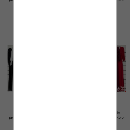
Paczka 5 szt
Paczka 5 szt
55.00 zł
55.00 zł
szczegóły
szczegóły
Sukienki damskie (Włoskie
Sukienki damskie (Włoskie
produkt) Roz Standard, Mix Kolor
produkt) Roz Standard, Mix Kolor
Paczka 5 szt
Paczka 5 szt