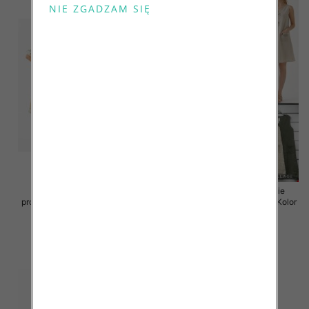
Sukienki damskie (Włoskie
Sukienki damskie (Włoskie
produkt) Roz Standard, Mix Kolor
produkt) Roz Standard, Mix Kolor
Paczka 5 szt
Paczka 5 szt
55.00 zł
55.00 zł
szczegóły
szczegóły