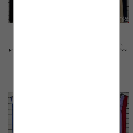
Sukienki damskie (Włoskie
Sukienki damskie (Włoskie
produkt) Roz Standard, Mix Kolor
produkt) Roz Standard, Mix Kolor
Paczka 5 szt
Paczka 5 szt
54.00 zł
75.00 zł
szczegóły
szczegóły