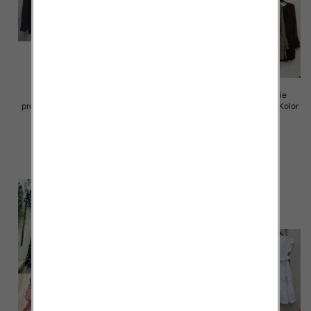
Sukienki damskie (Włoskie
Sukienki damskie (Włoskie
produkt) Roz Standard, Mix Kolor
produkt) Roz Standard, Mix Kolor
Paczka 5 szt
Paczka 5 szt
65.00 zł
72.00 zł
szczegóły
szczegóły