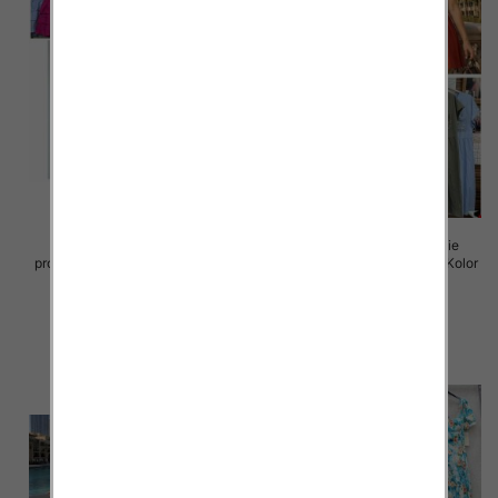
Sukienki damskie (Włoskie
Sukienki damskie (Włoskie
produkt) Roz Standard, Mix Kolor
produkt) Roz Standard, Mix Kolor
Paczka 5 szt
Paczka 5 szt
45.00 zł
43.00 zł
szczegóły
szczegóły