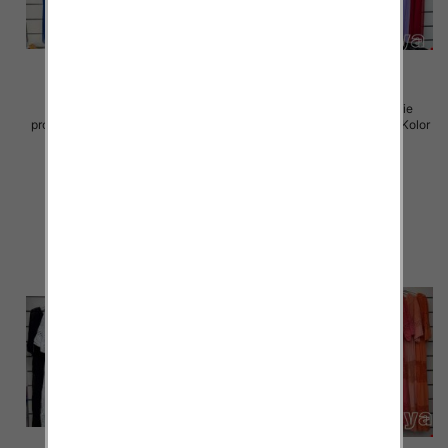
Sukienki damskie (Włoskie
Sukienki damskie (Włoskie
produkt) Roz Standard, Mix Kolor
produkt) Roz Standard, Mix Kolor
Paczka 5 szt
Paczka 5 szt
70.00 zł
70.00 zł
szczegóły
szczegóły