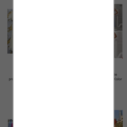
Sukienki damskie (Włoskie
Sukienki damskie (Włoskie
produkt) Roz Standard, Mix Kolor
produkt) Roz Standard, Mix Kolor
Paczka 5 szt
Paczka 5 szt
57.00 zł
46.00 zł
szczegóły
szczegóły