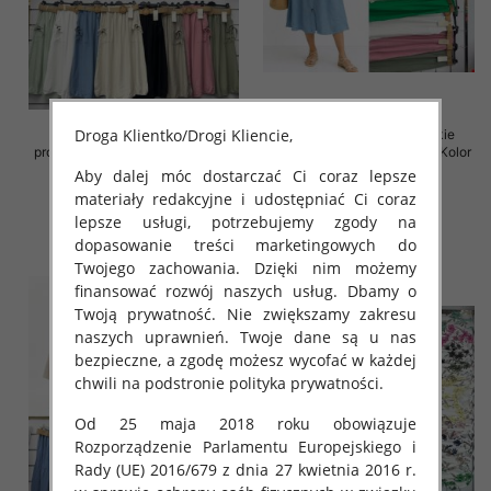
Droga Klientko/Drogi Kliencie,
Spódnice damskie (Włoskie
Spódnice damskie (Włoskie
produkt) Roz Standard, Mix Kolor
produkt) Roz Standard, Mix Kolor
Paczka 5 szt
Paczka 5 szt
Aby dalej móc dostarczać Ci coraz lepsze
materiały redakcyjne i udostępniać Ci coraz
38.00 zł
35.00 zł
lepsze usługi, potrzebujemy zgody na
szczegóły
szczegóły
dopasowanie treści marketingowych do
Twojego zachowania. Dzięki nim możemy
finansować rozwój naszych usług. Dbamy o
Twoją prywatność. Nie zwiększamy zakresu
naszych uprawnień. Twoje dane są u nas
bezpieczne, a zgodę możesz wycofać w każdej
chwili na podstronie polityka prywatności.
Od 25 maja 2018 roku obowiązuje
Rozporządzenie Parlamentu Europejskiego i
Rady (UE) 2016/679 z dnia 27 kwietnia 2016 r.