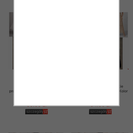
Spódnice damskie (Włoskie
Spódnice damskie (Włoskie
produkt) Roz Standard, Mix Kolor
produkt) Roz Standard, Mix Kolor
Paczka 5 szt
Paczka 5 szt
60.00 zł
54.00 zł
szczegóły
szczegóły