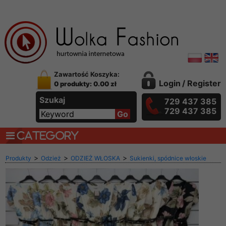
Zawartość Koszyka:
Login
/
Register
0 produkty: 0.00 zł
Szukaj
729 437 385
729 437 385
CATEGORY
>
>
>
Produkty
Odzież
ODZIEŻ WŁOSKA
Sukienki, spódnice włoskie