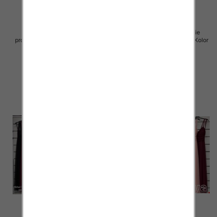
Sukienki damskie (Włoskie
Sukienki damskie (Włoskie
produkt) Roz Standard, Mix Kolor
produkt) Roz Standard, Mix Kolor
Paczka 5 szt
Paczka 5 szt
60.00 zł
60.00 zł
szczegóły
szczegóły