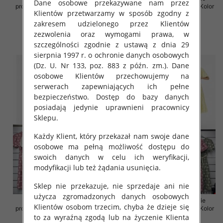
Dane osobowe przekazywane nam przez
produkt) Roz Standard, Mix Kolor
produkt) Roz Standard, Mix Kolor
Klientów przetwarzamy w sposób zgodny z
Paczka 5 szt
Paczka 5 szt
zakresem udzielonego przez Klientów
35.00 zł
36.00 zł
zezwolenia oraz wymogami prawa, w
szczegóły
szczegóły
szczególności zgodnie z ustawą z dnia 29
sierpnia 1997 r. o ochronie danych osobowych
(Dz. U. Nr 133, poz. 883 z późn. zm.). Dane
osobowe Klientów przechowujemy na
serwerach zapewniających ich pełne
bezpieczeństwo. Dostęp do bazy danych
posiadają jedynie uprawnieni pracownicy
Sklepu.
Każdy Klient, który przekazał nam swoje dane
osobowe ma pełną możliwość dostępu do
swoich danych w celu ich weryfikacji,
modyfikacji lub też żądania usunięcia.
Sklep nie przekazuje, nie sprzedaje ani nie
użycza zgromadzonych danych osobowych
Sukienki damskie (Włoskie
Sukienki damskie (Włoskie
Klientów osobom trzecim, chyba że dzieje się
produkt) Roz Standard, Mix Kolor
produkt) Roz Standard, Mix Kolor
to za wyraźną zgodą lub na życzenie Klienta
Paczka 5 szt
Paczka 5 szt