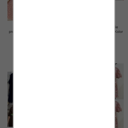
Sukienki damskie (Włoskie
Sukienki damskie (Włoskie
produkt) Roz Standard, Mix Kolor
produkt) Roz Standard, Mix Kolor
Paczka 5 szt
Paczka 5 szt
72.00 zł
77.00 zł
szczegóły
szczegóły