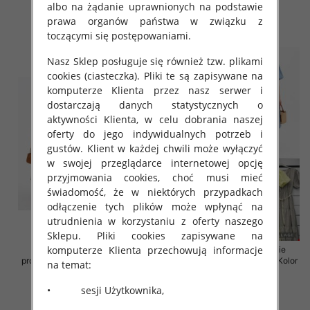
albo na żądanie uprawnionych na podstawie
43.00 zł
43.00 zł
prawa organów państwa w związku z
szczegóły
szczegóły
toczącymi się postępowaniami.
Nasz Sklep posługuje się również tzw. plikami
cookies (ciasteczka). Pliki te są zapisywane na
komputerze Klienta przez nasz serwer i
dostarczają danych statystycznych o
aktywności Klienta, w celu dobrania naszej
oferty do jego indywidualnych potrzeb i
gustów. Klient w każdej chwili może wyłączyć
w swojej przeglądarce internetowej opcję
przyjmowania cookies, choć musi mieć
świadomość, że w niektórych przypadkach
odłączenie tych plików może wpłynąć na
utrudnienia w korzystaniu z oferty naszego
Sklepu. Pliki cookies zapisywane na
komputerze Klienta przechowują informacje
Sukienki damskie (Włoskie
Sukienki damskie (Włoskie
produkt) Roz Standard, Mix Kolor
produkt) Roz Standard, Mix Kolor
na temat:
Paczka 5 szt
Paczka 5 szt
• sesji Użytkownika,
43.00 zł
45.00 zł
szczegóły
szczegóły