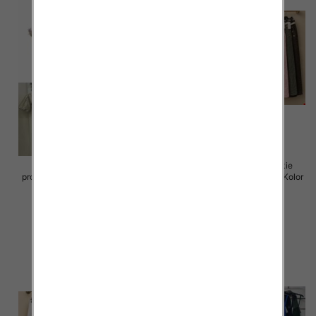
Sukienki damskie (Włoskie
Spódnice damskie (Włoskie
produkt) Roz Standard, Mix Kolor
produkt) Roz Standard, Mix Kolor
Paczka 5 szt
Paczka 5 szt
65.00 zł
69.00 zł
szczegóły
szczegóły