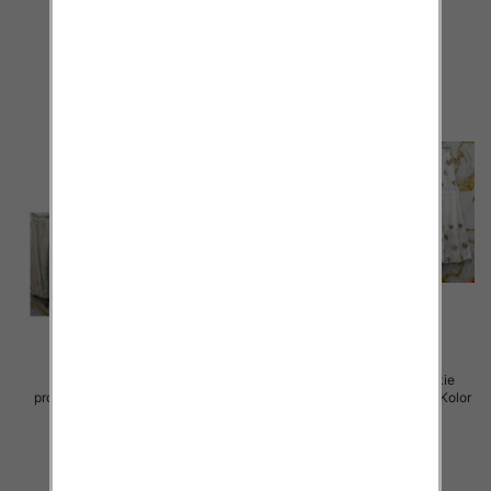
75.00 zł
75.00 zł
szczegóły
szczegóły
Spódnice damskie (Włoskie
Spódnice damskie (Włoskie
produkt) Roz Standard, Mix Kolor
produkt) Roz Standard, Mix Kolor
Paczka 5 szt
Paczka 5 szt
44.00 zł
40.00 zł
szczegóły
szczegóły