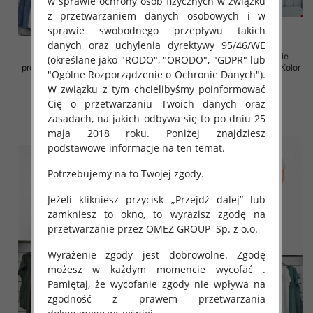
w sprawie ochrony osób fizycznych w związku
z przetwarzaniem danych osobowych i w
sprawie swobodnego przepływu takich
danych oraz uchylenia dyrektywy 95/46/WE
Spódnice damskie (Włoskie
Sukienki damskie (Włoskie
(określane jako "RODO", "ORODO", "GDPR" lub
produkt) Roz Standard, Mix Kolor
produkt) Roz Standard, Mix Kolor
"Ogólne Rozporządzenie o Ochronie Danych").
Paczka 5 szt
Paczka 5 szt
W związku z tym chcielibyśmy poinformować
35.00 zł
35.00 zł
Cię o przetwarzaniu Twoich danych oraz
szczegóły
szczegóły
zasadach, na jakich odbywa się to po dniu 25
maja 2018 roku. Poniżej znajdziesz
podstawowe informacje na ten temat.
Potrzebujemy na to Twojej zgody.
Jeżeli klikniesz przycisk „Przejdź dalej” lub
zamkniesz to okno, to wyrazisz zgodę na
przetwarzanie przez OMEZ GROUP
Sp. z o.o.
Wyrażenie zgody jest dobrowolne. Zgodę
możesz w każdym momencie wycofać .
Pamiętaj, że wycofanie zgody nie wpływa na
zgodność z prawem przetwarzania