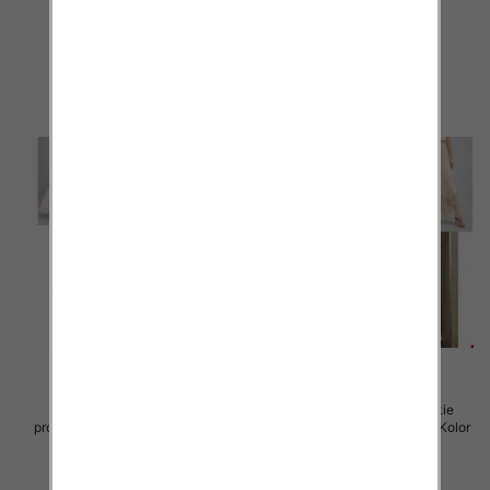
Paczka 5 szt
Paczka 5 szt
105.00 zł
105.00 zł
szczegóły
szczegóły
Spódnice damskie (Włoskie
Spódnice damskie (Włoskie
produkt) Roz Standard, Mix Kolor
produkt) Roz Standard, Mix Kolor
Paczka 5 szt
Paczka 5 szt
60.00 zł
60.00 zł