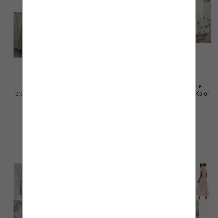
Spódnice damskie (Włoskie
Spódnice damskie (Włoskie
produkt) Roz Standard, Mix Kolor
produkt) Roz Standard, Mix Kolor
Paczka 5 szt
Paczka 5 szt
44.00 zł
40.00 zł
szczegóły
szczegóły