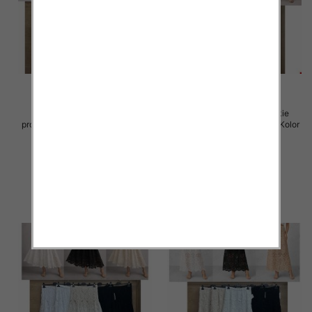
Spódnice damskie (Włoskie
Spódnice damskie (Włoskie
produkt) Roz Standard, Mix Kolor
produkt) Roz Standard, Mix Kolor
Paczka 5 szt
Paczka 5 szt
60.00 zł
60.00 zł
szczegóły
szczegóły