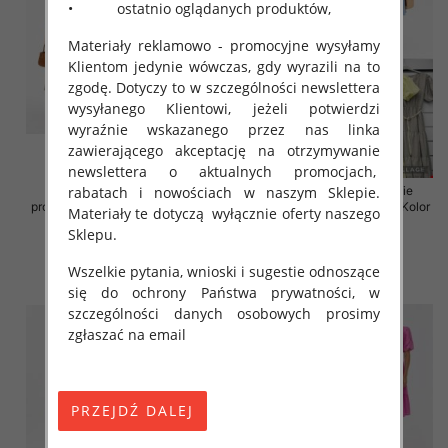
• ostatnio oglądanych produktów,
Materiały reklamowo - promocyjne wysyłamy
Klientom jedynie wówczas, gdy wyrazili na to
zgodę. Dotyczy to w szczególności newslettera
wysyłanego Klientowi, jeżeli potwierdzi
wyraźnie wskazanego przez nas linka
zawierającego akceptację na otrzymywanie
newslettera o aktualnych promocjach,
rabatach i nowościach w naszym Sklepie.
Sukienki damskie (Włoskie
Sukienki damskie (Włoskie
produkt) Roz Standard, Mix Kolor
produkt) Roz Standard, Mix Kolor
Materiały te dotyczą wyłącznie oferty naszego
Paczka 5 szt
Paczka 5 szt
Sklepu.
43.00 zł
45.00 zł
Wszelkie pytania, wnioski i sugestie odnoszące
szczegóły
szczegóły
się do ochrony Państwa prywatności, w
szczególności danych osobowych prosimy
zgłaszać na email