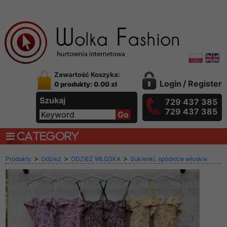
Zawartość Koszyka:
Login
/
Register
0 produkty: 0.00 zł
Szukaj
729 437 385
729 437 385
CATEGORY
>
>
>
Produkty
Odzież
ODZIEŻ WŁOSKA
Sukienki, spódnice włoskie