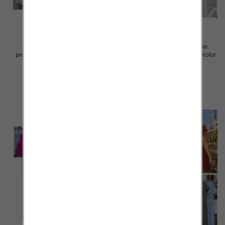
Sukienki damskie (Włoskie
Sukienki damskie (Włoskie
produkt) Roz Standard, Mix Kolor
produkt) Roz Standard, Mix Kolor
Paczka 5 szt
Paczka 5 szt
57.00 zł
46.00 zł
szczegóły
szczegóły