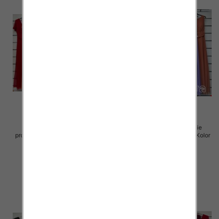
Sukienki damskie (Włoskie
Sukienki damskie (Włoskie
produkt) Roz Standard, Mix Kolor
produkt) Roz Standard, Mix Kolor
Paczka 5 szt
Paczka 5 szt
55.00 zł
55.00 zł
szczegóły
szczegóły