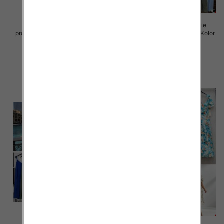
Sukienki damskie (Włoskie
Sukienki damskie (Włoskie
produkt) Roz Standard, Mix Kolor
produkt) Roz Standard, Mix Kolor
Paczka 5 szt
Paczka 5 szt
45.00 zł
43.00 zł
szczegóły
szczegóły