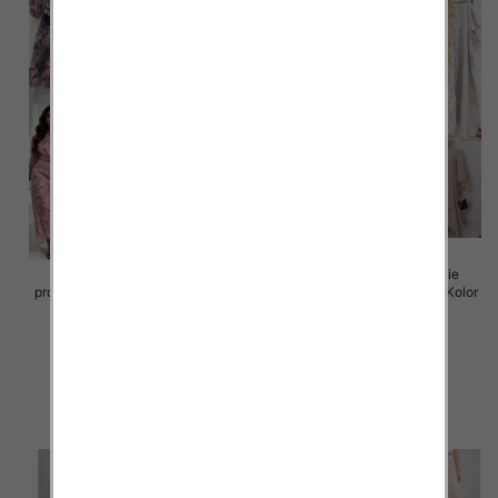
Sukienki damskie (Włoskie
Sukienki damskie (Włoskie
produkt) Roz Standard, Mix Kolor
produkt) Roz Standard, Mix Kolor
Paczka 5 szt
Paczka 5 szt
105.00 zł
105.00 zł
szczegóły
szczegóły