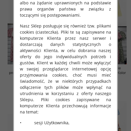
albo na żądanie uprawnionych na podstawie
prawa organów państwa w związku z
toczącymi się postępowaniami.
Nasz Sklep posługuje się również tzw. plikami
cookies (ciasteczka). Pliki te są zapisywane na
komputerze Klienta przez nasz serwer i
dostarczają danych statystycznych o
aktywności Klienta, w celu dobrania naszej
oferty do jego indywidualnych potrzeb i
gustów. Klient w każdej chwili może wyłączyć
Sukienki damskie (Włoskie
Sukienki damskie (Włoskie
w swojej przeglądarce internetowej opcję
produkt) Roz Standard, Mix Kolor
produkt) Roz Standard, Mix Kolor
przyjmowania cookies, choć musi mieć
Paczka 5 szt
Paczka 5 szt
świadomość, że w niektórych przypadkach
43.00 zł
43.00 zł
odłączenie tych plików może wpłynąć na
utrudnienia w korzystaniu z oferty naszego
szczegóły
szczegóły
Sklepu. Pliki cookies zapisywane na
komputerze Klienta przechowują informacje
na temat:
• sesji Użytkownika,