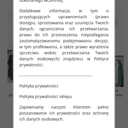
dokonanego wcześniej.
Dodatkowe informacje, w tym o
przysługujących uprawnieniach (prawo
dostępu, sprostowania oraz usunięcia Twoich
danych, ograniczenia ich przetwarzania,
prawo do ich przenoszenia, niepodlegania
zautomatyzowanemu podejmowaniu decyzji,
w tym profilowaniu, a także prawo wyrażenia
sprzeciwu wobec przetwarzania Twoich
danych osobowych) znajdziesz w Polityce
prywatności.
---------------------------------------------------
Polityka prywatności
Sukienki damskie (Włoskie
Sukienki damskie (Włoskie
produkt) Roz Standard, Mix Kolor
produkt) Roz Standard, Mix Kolor
Polityka prywatności sklepu
Paczka 5 szt
Paczka 5 szt
Zapewniamy naszym Klientom pełne
35.00 zł
35.00 zł
poszanowanie ich prywatności oraz ochronę
szczegóły
szczegóły
ich danych osobowych.