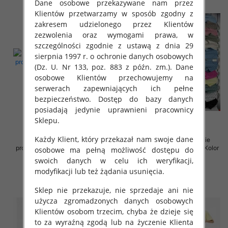
Dane osobowe przekazywane nam przez
Klientów przetwarzamy w sposób zgodny z
zakresem udzielonego przez Klientów
zezwolenia oraz wymogami prawa, w
szczególności zgodnie z ustawą z dnia 29
sierpnia 1997 r. o ochronie danych osobowych
(Dz. U. Nr 133, poz. 883 z późn. zm.). Dane
osobowe Klientów przechowujemy na
serwerach zapewniających ich pełne
bezpieczeństwo. Dostęp do bazy danych
posiadają jedynie uprawnieni pracownicy
Sklepu.
Każdy Klient, który przekazał nam swoje dane
Sukienki damskie (Włoskie
Sukienki damskie (Włoskie
produkt) Roz Standard, Mix Kolor
produkt) Roz Standard, Mix Kolor
osobowe ma pełną możliwość dostępu do
Paczka 5 szt
Paczka 5 szt
swoich danych w celu ich weryfikacji,
35.00 zł
36.00 zł
modyfikacji lub też żądania usunięcia.
szczegóły
szczegóły
Sklep nie przekazuje, nie sprzedaje ani nie
użycza zgromadzonych danych osobowych
Klientów osobom trzecim, chyba że dzieje się
to za wyraźną zgodą lub na życzenie Klienta