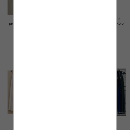
Sukienki damskie (Włoskie
Spódnice damskie (Włoskie
produkt) Roz Standard, Mix Kolor
produkt) Roz Standard, Mix Kolor
Paczka 5 szt
Paczka 5 szt
65.00 zł
69.00 zł
szczegóły
szczegóły