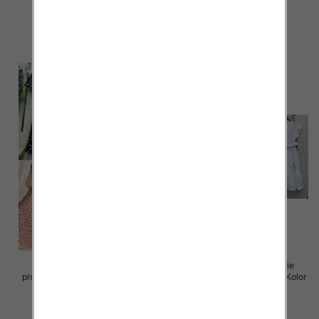
65.00 zł
72.00 zł
szczegóły
szczegóły
Sukienki damskie (Włoskie
Sukienki damskie (Włoskie
produkt) Roz Standard, Mix Kolor
produkt) Roz Standard, Mix Kolor
Paczka 5 szt
Paczka 5 szt
72.00 zł
77.00 zł