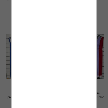
Paczka 5 szt
Paczka 5 szt
54.00 zł
75.00 zł
szczegóły
szczegóły
Sukienki damskie (Włoskie
Sukienki damskie (Włoskie
produkt) Roz Standard, Mix Kolor
produkt) Roz Standard, Mix Kolor
Paczka 5 szt
Paczka 5 szt