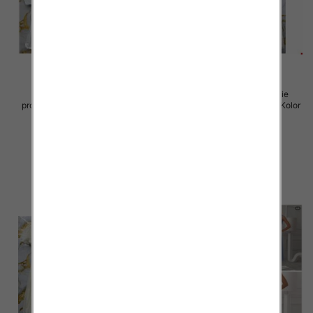
Sukienki damskie (Włoskie
Sukienki damskie (Włoskie
produkt) Roz Standard, Mix Kolor
produkt) Roz Standard, Mix Kolor
Paczka 5 szt
Paczka 5 szt
45.00 zł
57.00 zł
szczegóły
szczegóły