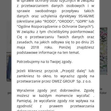
w sprawie ochrony osób fizycznych w związku
38.00 zł
35.00 zł
z przetwarzaniem danych osobowych i w
szczegóły
szczegóły
sprawie swobodnego przepływu takich
danych oraz uchylenia dyrektywy 95/46/WE
(określane jako "RODO", "ORODO", "GDPR" lub
"Ogólne Rozporządzenie o Ochronie Danych").
W związku z tym chcielibyśmy poinformować
Cię o przetwarzaniu Twoich danych oraz
zasadach, na jakich odbywa się to po dniu 25
maja 2018 roku. Poniżej znajdziesz
podstawowe informacje na ten temat.
Potrzebujemy na to Twojej zgody.
Jeżeli klikniesz przycisk „Przejdź dalej” lub
zamkniesz to okno, to wyrazisz zgodę na
przetwarzanie przez OMEZ GROUP
Sp. z o.o.
Spódnice damskie (Włoskie
Sukienki damskie (Włoskie
Wyrażenie zgody jest dobrowolne. Zgodę
produkt) Roz Standard, Mix Kolor
produkt) Roz Standard, Mix Kolor
możesz w każdym momencie wycofać .
Paczka 5 szt
Paczka 5 szt
Pamiętaj, że wycofanie zgody nie wpływa na
35.00 zł
35.00 zł
zgodność z prawem przetwarzania
szczegóły
szczegóły