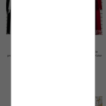
Sukienki damskie (Włoskie
Sukienki damskie (Włoskie
produkt) Roz Standard, Mix Kolor
produkt) Roz Standard, Mix Kolor
Paczka 5 szt
Paczka 5 szt
75.00 zł
75.00 zł
szczegóły
szczegóły