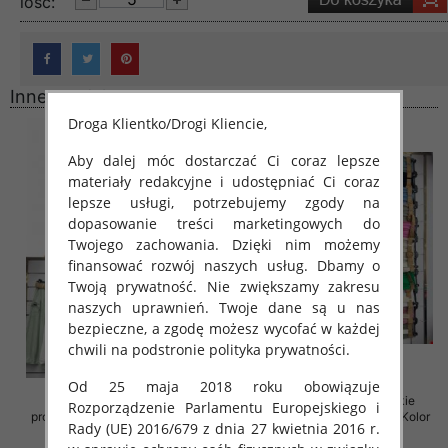
lość:
Inne produkty
Droga Klientko/Drogi Kliencie,
Aby dalej móc dostarczać Ci coraz lepsze
materiały redakcyjne i udostępniać Ci coraz
lepsze usługi, potrzebujemy zgody na
dopasowanie treści marketingowych do
Twojego zachowania. Dzięki nim możemy
finansować rozwój naszych usług. Dbamy o
Twoją prywatność. Nie zwiększamy zakresu
naszych uprawnień. Twoje dane są u nas
bezpieczne, a zgodę możesz wycofać w każdej
chwili na podstronie polityka prywatności.
Od 25 maja 2018 roku obowiązuje
Spódnice damskie (Włoskie
Spódnice damskie (Włoskie
Rozporządzenie Parlamentu Europejskiego i
produkt) Roz Standard, Mix Kolor
produkt) Roz Standard, Mix Kolor
Rady (UE) 2016/679 z dnia 27 kwietnia 2016 r.
Paczka 5 szt
Paczka 5 szt