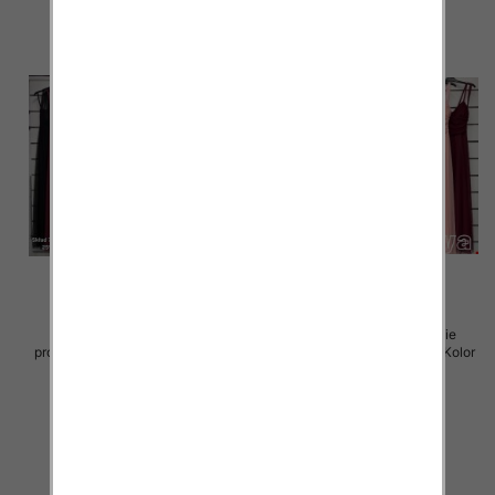
Sukienki damskie (Włoskie
Sukienki damskie (Włoskie
produkt) Roz Standard, Mix Kolor
produkt) Roz Standard, Mix Kolor
Paczka 5 szt
Paczka 5 szt
55.00 zł
55.00 zł
szczegóły
szczegóły