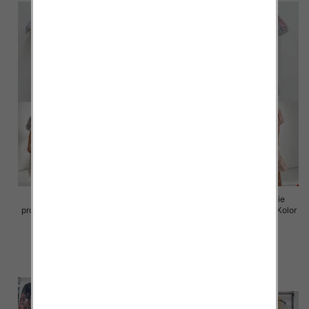
Sukienki damskie (Włoskie
Sukienki damskie (Włoskie
produkt) Roz Standard, Mix Kolor
produkt) Roz Standard, Mix Kolor
Paczka 5 szt
Paczka 5 szt
98.00 zł
98.00 zł
szczegóły
szczegóły