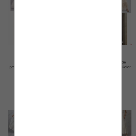
Spódnice damskie (Włoskie
Spódnice damskie (Włoskie
produkt) Roz Standard, Mix Kolor
produkt) Roz Standard, Mix Kolor
Paczka 5 szt
Paczka 5 szt
60.00 zł
60.00 zł
szczegóły
szczegóły