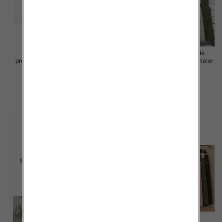
Sukienki damskie (Włoskie
Sukienki damskie (Włoskie
produkt) Roz Standard, Mix Kolor
produkt) Roz Standard, Mix Kolor
Paczka 5 szt
Paczka 5 szt
55.00 zł
55.00 zł
szczegóły
szczegóły