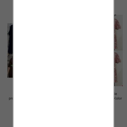
szczegóły
szczegóły
Sukienki damskie (Włoskie
Sukienki damskie (Włoskie
produkt) Roz Standard, Mix Kolor
produkt) Roz Standard, Mix Kolor
Paczka 5 szt
Paczka 5 szt
82.00 zł
93.00 zł
szczegóły
szczegóły