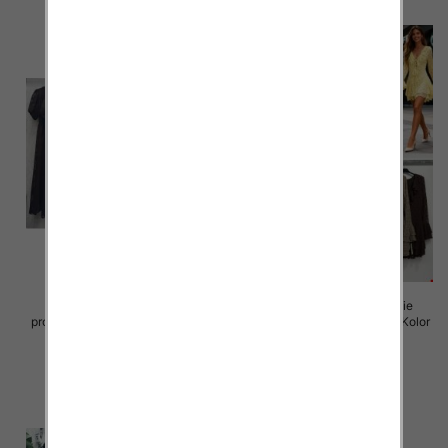
Sukienki damskie (Włoskie
Sukienki damskie (Włoskie
produkt) Roz Standard, Mix Kolor
produkt) Roz Standard, Mix Kolor
Paczka 5 szt
Paczka 5 szt
65.00 zł
72.00 zł
szczegóły
szczegóły