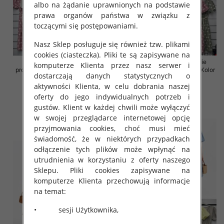
albo na żądanie uprawnionych na podstawie
prawa organów państwa w związku z
toczącymi się postępowaniami.
Nasz Sklep posługuje się również tzw. plikami
cookies (ciasteczka). Pliki te są zapisywane na
Sukienki damskie (Włoskie
Sukienki damskie (Włoskie
komputerze Klienta przez nasz serwer i
produkt) Roz Standard, Mix Kolor
produkt) Roz Standard, Mix Kolor
dostarczają danych statystycznych o
Paczka 5 szt
Paczka 5 szt
aktywności Klienta, w celu dobrania naszej
43.00 zł
43.00 zł
oferty do jego indywidualnych potrzeb i
szczegóły
szczegóły
gustów. Klient w każdej chwili może wyłączyć
w swojej przeglądarce internetowej opcję
przyjmowania cookies, choć musi mieć
świadomość, że w niektórych przypadkach
odłączenie tych plików może wpłynąć na
utrudnienia w korzystaniu z oferty naszego
Sklepu. Pliki cookies zapisywane na
komputerze Klienta przechowują informacje
na temat:
• sesji Użytkownika,