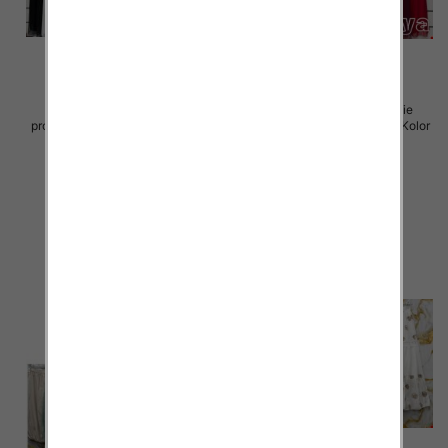
Sukienki damskie (Włoskie
Sukienki damskie (Włoskie
produkt) Roz Standard, Mix Kolor
produkt) Roz Standard, Mix Kolor
Paczka 5 szt
Paczka 5 szt
75.00 zł
75.00 zł
szczegóły
szczegóły