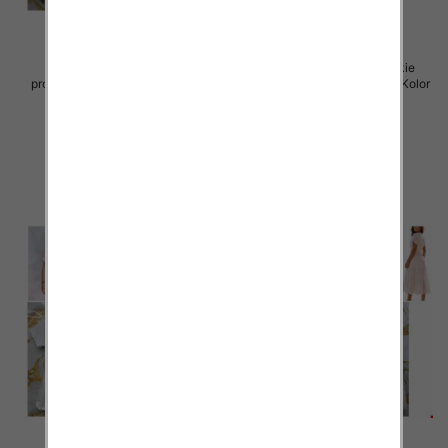
Spódnice damskie (Włoskie
Spódnice damskie (Włoskie
produkt) Roz Standard, Mix Kolor
produkt) Roz Standard, Mix Kolor
Paczka 5 szt
Paczka 5 szt
44.00 zł
40.00 zł
szczegóły
szczegóły