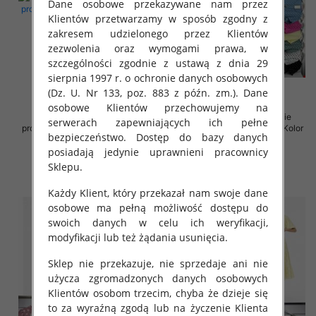
Dane osobowe przekazywane nam przez
Klientów przetwarzamy w sposób zgodny z
zakresem udzielonego przez Klientów
zezwolenia oraz wymogami prawa, w
szczególności zgodnie z ustawą z dnia 29
sierpnia 1997 r. o ochronie danych osobowych
(Dz. U. Nr 133, poz. 883 z późn. zm.). Dane
osobowe Klientów przechowujemy na
Sukienki damskie (Włoskie
Sukienki damskie (Włoskie
serwerach zapewniających ich pełne
produkt) Roz Standard, Mix Kolor
produkt) Roz Standard, Mix Kolor
bezpieczeństwo. Dostęp do bazy danych
Paczka 5 szt
Paczka 5 szt
posiadają jedynie uprawnieni pracownicy
35.00 zł
36.00 zł
Sklepu.
szczegóły
szczegóły
Każdy Klient, który przekazał nam swoje dane
osobowe ma pełną możliwość dostępu do
swoich danych w celu ich weryfikacji,
modyfikacji lub też żądania usunięcia.
Sklep nie przekazuje, nie sprzedaje ani nie
użycza zgromadzonych danych osobowych
Klientów osobom trzecim, chyba że dzieje się
to za wyraźną zgodą lub na życzenie Klienta