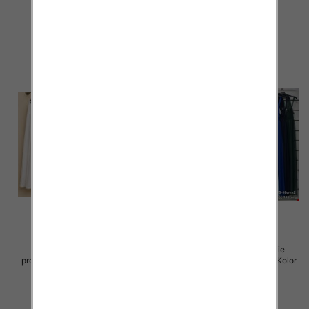
65.00 zł
69.00 zł
szczegóły
szczegóły
Spódnice damskie (Włoskie
Sukienki damskie (Włoskie
produkt) Roz Standard, Mix Kolor
produkt) Roz Standard, Mix Kolor
Paczka 5 szt
Paczka 5 szt
43.00 zł
54.00 zł
szczegóły
szczegóły