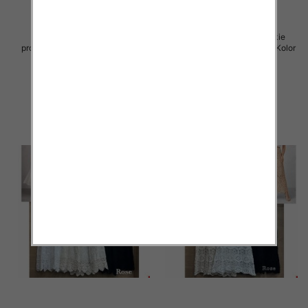
Spódnice damskie (Włoskie
Spódnice damskie (Włoskie
produkt) Roz Standard, Mix Kolor
produkt) Roz Standard, Mix Kolor
Paczka 5 szt
Paczka 5 szt
60.00 zł
60.00 zł
szczegóły
szczegóły