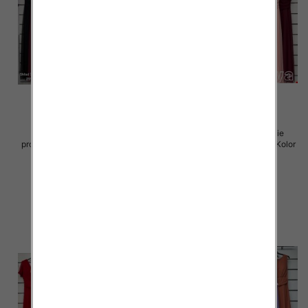
Sukienki damskie (Włoskie
Sukienki damskie (Włoskie
produkt) Roz Standard, Mix Kolor
produkt) Roz Standard, Mix Kolor
Paczka 5 szt
Paczka 5 szt
55.00 zł
55.00 zł
szczegóły
szczegóły