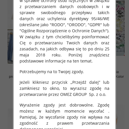
w sprawie ochrony osób fizycznych w związku
z przetwarzaniem danych osobowych i w
sprawie swobodnego przepływu takich
danych oraz uchylenia dyrektywy 95/46/WE
(określane jako "RODO", "ORODO", "GDPR" lub
"Ogólne Rozporządzenie o Ochronie Danych").
W związku z tym chcielibyśmy poinformować
Cię o przetwarzaniu Twoich danych oraz
zasadach, na jakich odbywa się to po dniu 25
maja 2018 roku. Poniżej znajdziesz
podstawowe informacje na ten temat.
Potrzebujemy na to Twojej zgody.
Spódnice damskie (Włoskie
Sukienki damskie (Włoskie
produkt) Roz Standard, Mix Kolor
produkt) Roz Standard, Mix Kolor
Paczka 5 szt
Paczka 5 szt
Jeżeli klikniesz przycisk „Przejdź dalej” lub
zamkniesz to okno, to wyrazisz zgodę na
35.00 zł
35.00 zł
przetwarzanie przez OMEZ GROUP
Sp. z o.o.
szczegóły
szczegóły
Wyrażenie zgody jest dobrowolne. Zgodę
możesz w każdym momencie wycofać .
Pamiętaj, że wycofanie zgody nie wpływa na
zgodność z prawem przetwarzania