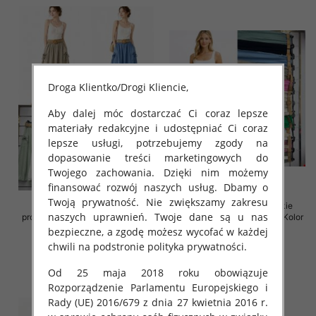
Droga Klientko/Drogi Kliencie,
Aby dalej móc dostarczać Ci coraz lepsze
materiały redakcyjne i udostępniać Ci coraz
lepsze usługi, potrzebujemy zgody na
dopasowanie treści marketingowych do
Twojego zachowania. Dzięki nim możemy
finansować rozwój naszych usług. Dbamy o
Twoją prywatność. Nie zwiększamy zakresu
Spódnice damskie (Włoskie
Spódnice damskie (Włoskie
naszych uprawnień. Twoje dane są u nas
produkt) Roz Standard, Mix Kolor
produkt) Roz Standard, Mix Kolor
Paczka 5 szt
Paczka 5 szt
bezpieczne, a zgodę możesz wycofać w każdej
chwili na podstronie polityka prywatności.
38.00 zł
35.00 zł
szczegóły
szczegóły
Od 25 maja 2018 roku obowiązuje
Rozporządzenie Parlamentu Europejskiego i
Rady (UE) 2016/679 z dnia 27 kwietnia 2016 r.