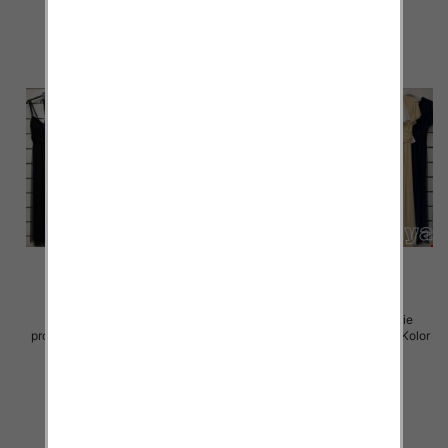
Sukienki damskie (Włoskie
Sukienki damskie (Włoskie
produkt) Roz Standard, Mix Kolor
produkt) Roz Standard, Mix Kolor
Paczka 5 szt
Paczka 5 szt
54.00 zł
75.00 zł
szczegóły
szczegóły