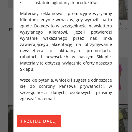
• ostatnio oglądanych produktów,
Materiały reklamowo - promocyjne wysyłamy
Klientom jedynie wówczas, gdy wyrazili na to
Sukienki damskie (Włoskie
Sukienki damskie (Włoskie
zgodę. Dotyczy to w szczególności newslettera
produkt) Roz Standard, Mix Kolor
produkt) Roz Standard, Mix Kolor
wysyłanego Klientowi, jeżeli potwierdzi
Paczka 5 szt
Paczka 5 szt
wyraźnie wskazanego przez nas linka
43.00 zł
45.00 zł
zawierającego akceptację na otrzymywanie
szczegóły
szczegóły
newslettera o aktualnych promocjach,
rabatach i nowościach w naszym Sklepie.
Materiały te dotyczą wyłącznie oferty naszego
Sklepu.
Wszelkie pytania, wnioski i sugestie odnoszące
się do ochrony Państwa prywatności, w
szczególności danych osobowych prosimy
zgłaszać na email