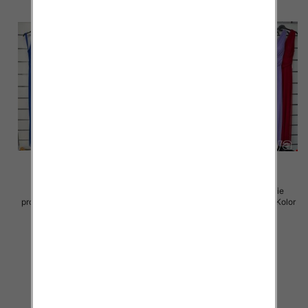
Sukienki damskie (Włoskie
Sukienki damskie (Włoskie
produkt) Roz Standard, Mix Kolor
produkt) Roz Standard, Mix Kolor
Paczka 5 szt
Paczka 5 szt
70.00 zł
70.00 zł
szczegóły
szczegóły