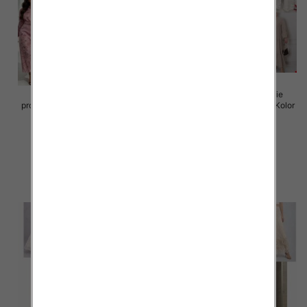
Sukienki damskie (Włoskie
Sukienki damskie (Włoskie
produkt) Roz Standard, Mix Kolor
produkt) Roz Standard, Mix Kolor
Paczka 5 szt
Paczka 5 szt
105.00 zł
105.00 zł
szczegóły
szczegóły