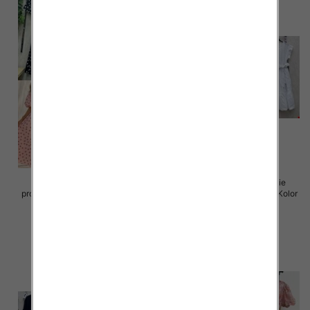
Sukienki damskie (Włoskie
Sukienki damskie (Włoskie
produkt) Roz Standard, Mix Kolor
produkt) Roz Standard, Mix Kolor
Paczka 5 szt
Paczka 5 szt
72.00 zł
77.00 zł
szczegóły
szczegóły