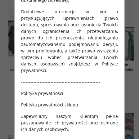
dokonanego wcześniej.
Dodatkowe informacje, w tym o
przysługujących uprawnieniach (prawo
dostępu, sprostowania oraz usunięcia Twoich
danych, ograniczenia ich przetwarzania,
prawo do ich przenoszenia, niepodlegania
zautomatyzowanemu podejmowaniu decyzji,
w tym profilowaniu, a także prawo wyrażenia
sprzeciwu wobec przetwarzania Twoich
danych osobowych) znajdziesz w Polityce
Sukienki damskie (Włoskie
Sukienki damskie (Włoskie
produkt) Roz Standard, Mix Kolor
produkt) Roz Standard, Mix Kolor
prywatności.
Paczka 5 szt
Paczka 5 szt
---------------------------------------------------
35.00 zł
35.00 zł
szczegóły
szczegóły
Polityka prywatności
Polityka prywatności sklepu
Zapewniamy naszym Klientom pełne
poszanowanie ich prywatności oraz ochronę
ich danych osobowych.