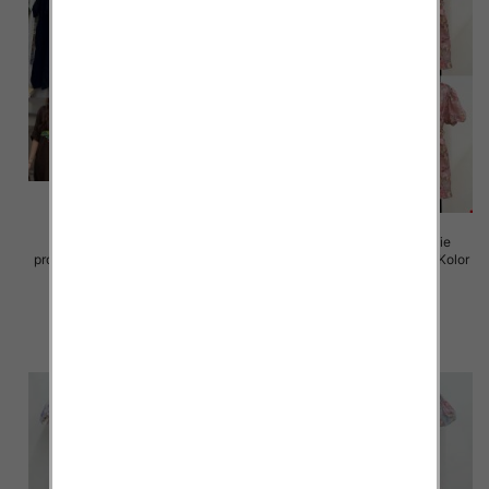
Sukienki damskie (Włoskie
Sukienki damskie (Włoskie
produkt) Roz Standard, Mix Kolor
produkt) Roz Standard, Mix Kolor
Paczka 5 szt
Paczka 5 szt
82.00 zł
93.00 zł
szczegóły
szczegóły