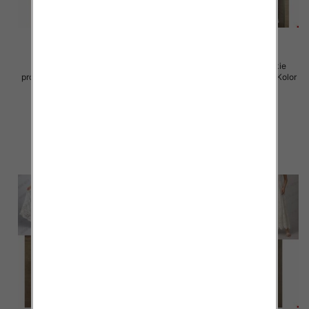
Spódnice damskie (Włoskie
Spódnice damskie (Włoskie
produkt) Roz Standard, Mix Kolor
produkt) Roz Standard, Mix Kolor
Paczka 5 szt
Paczka 5 szt
60.00 zł
60.00 zł
szczegóły
szczegóły