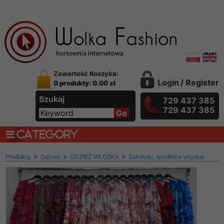
Zawartość Koszyka:
Login
/
Register
0 produkty: 0.00 zł
Szukaj
729 437 385
729 437 385
CATEGORY
>
>
>
Produkty
Odzież
ODZIEŻ WŁOSKA
Sukienki, spódnice włoskie