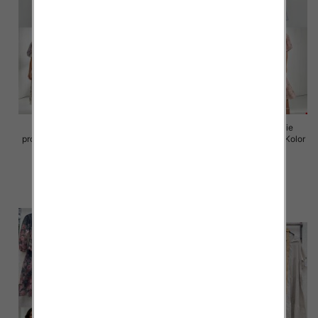
Sukienki damskie (Włoskie
Sukienki damskie (Włoskie
produkt) Roz Standard, Mix Kolor
produkt) Roz Standard, Mix Kolor
Paczka 5 szt
Paczka 5 szt
98.00 zł
98.00 zł
szczegóły
szczegóły