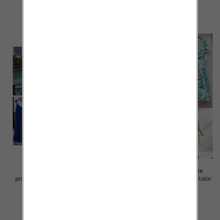
45.00 zł
43.00 zł
szczegóły
szczegóły
Sukienki damskie (Włoskie
Sukienki damskie (Włoskie
produkt) Roz Standard, Mix Kolor
produkt) Roz Standard, Mix Kolor
Paczka 5 szt
Paczka 5 szt
35.00 zł
50.00 zł
szczegóły
szczegóły