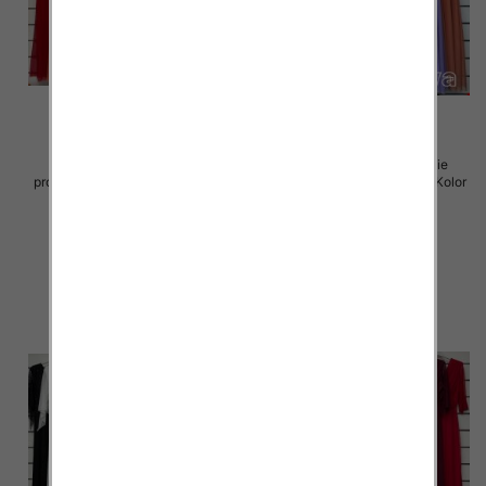
Sukienki damskie (Włoskie
Sukienki damskie (Włoskie
produkt) Roz Standard, Mix Kolor
produkt) Roz Standard, Mix Kolor
Paczka 5 szt
Paczka 5 szt
55.00 zł
55.00 zł
szczegóły
szczegóły