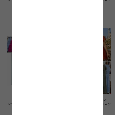
Paczka 5 szt
Paczka 5 szt
57.00 zł
46.00 zł
szczegóły
szczegóły
Sukienki damskie (Włoskie
Sukienki damskie (Włoskie
produkt) Roz Standard, Mix Kolor
produkt) Roz Standard, Mix Kolor
Paczka 5 szt
Paczka 5 szt