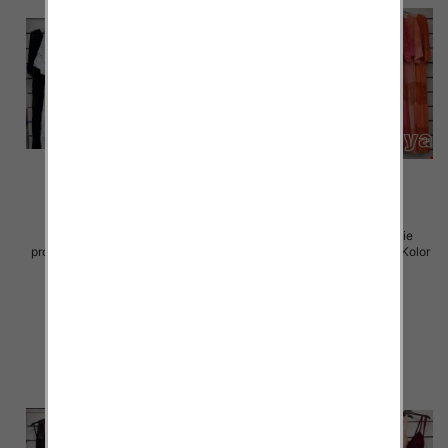
Sukienki damskie (Włoskie
Sukienki damskie (Włoskie
produkt) Roz Standard, Mix Kolor
produkt) Roz Standard, Mix Kolor
Paczka 5 szt
Paczka 5 szt
60.00 zł
60.00 zł
szczegóły
szczegóły