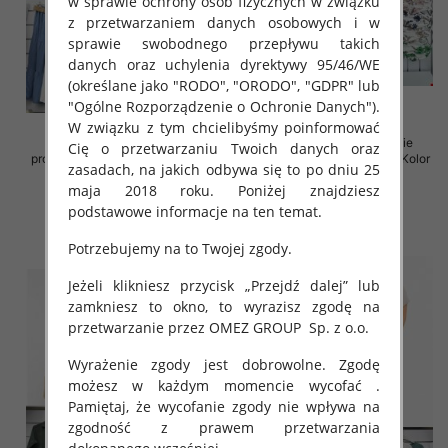
w sprawie ochrony osób fizycznych w związku
z przetwarzaniem danych osobowych i w
sprawie swobodnego przepływu takich
danych oraz uchylenia dyrektywy 95/46/WE
(określane jako "RODO", "ORODO", "GDPR" lub
"Ogólne Rozporządzenie o Ochronie Danych").
W związku z tym chcielibyśmy poinformować
Spódnice damskie (Włoskie
Sukienki damskie (Włoskie
Cię o przetwarzaniu Twoich danych oraz
produkt) Roz Standard, Mix Kolor
produkt) Roz Standard, Mix Kolor
zasadach, na jakich odbywa się to po dniu 25
Paczka 5 szt
Paczka 5 szt
maja 2018 roku. Poniżej znajdziesz
35.00 zł
35.00 zł
podstawowe informacje na ten temat.
szczegóły
szczegóły
Potrzebujemy na to Twojej zgody.
Jeżeli klikniesz przycisk „Przejdź dalej” lub
zamkniesz to okno, to wyrazisz zgodę na
przetwarzanie przez OMEZ GROUP
Sp. z o.o.
Wyrażenie zgody jest dobrowolne. Zgodę
możesz w każdym momencie wycofać .
Pamiętaj, że wycofanie zgody nie wpływa na
zgodność z prawem przetwarzania