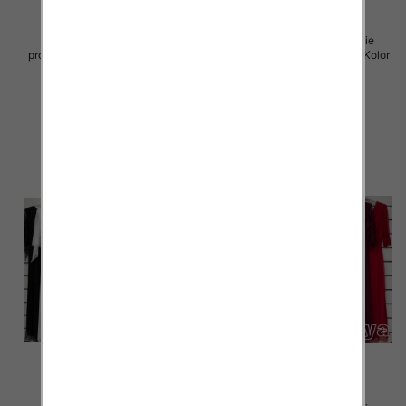
Sukienki damskie (Włoskie
Sukienki damskie (Włoskie
produkt) Roz Standard, Mix Kolor
produkt) Roz Standard, Mix Kolor
Paczka 5 szt
Paczka 5 szt
55.00 zł
55.00 zł
szczegóły
szczegóły