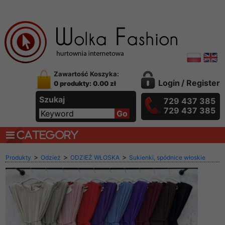
Zawartość Koszyka:
Login
/
Register
0 produkty: 0.00 zł
Szukaj
729 437 385
729 437 385
CATEGORY
>
>
>
Produkty
Odzież
ODZIEŻ WŁOSKA
Sukienki, spódnice włoskie