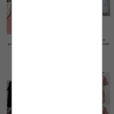
Sukienki damskie (Włoskie
Sukienki damskie (Włoskie
produkt) Roz Standard, Mix Kolor
produkt) Roz Standard, Mix Kolor
Paczka 5 szt
Paczka 5 szt
72.00 zł
77.00 zł
szczegóły
szczegóły