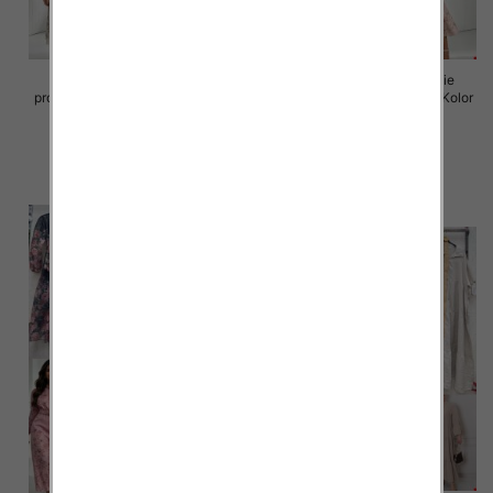
Sukienki damskie (Włoskie
Sukienki damskie (Włoskie
produkt) Roz Standard, Mix Kolor
produkt) Roz Standard, Mix Kolor
Paczka 5 szt
Paczka 5 szt
98.00 zł
98.00 zł
szczegóły
szczegóły