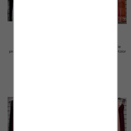
Sukienki damskie (Włoskie
Sukienki damskie (Włoskie
produkt) Roz Standard, Mix Kolor
produkt) Roz Standard, Mix Kolor
Paczka 5 szt
Paczka 5 szt
60.00 zł
60.00 zł
szczegóły
szczegóły