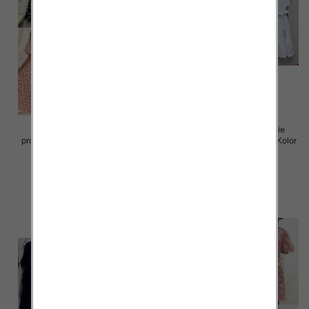
Sukienki damskie (Włoskie
Sukienki damskie (Włoskie
produkt) Roz Standard, Mix Kolor
produkt) Roz Standard, Mix Kolor
Paczka 5 szt
Paczka 5 szt
72.00 zł
77.00 zł
szczegóły
szczegóły