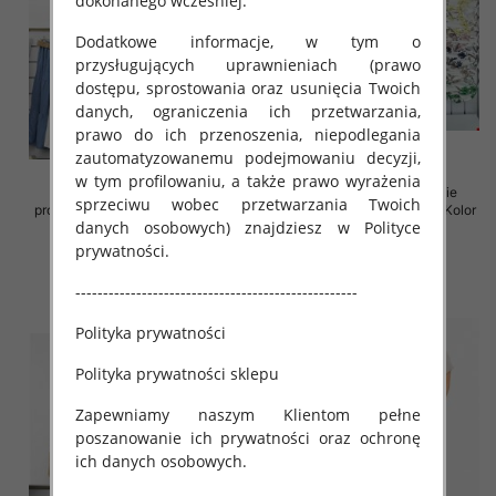
dokonanego wcześniej.
Dodatkowe informacje, w tym o
przysługujących uprawnieniach (prawo
dostępu, sprostowania oraz usunięcia Twoich
danych, ograniczenia ich przetwarzania,
prawo do ich przenoszenia, niepodlegania
zautomatyzowanemu podejmowaniu decyzji,
w tym profilowaniu, a także prawo wyrażenia
Spódnice damskie (Włoskie
Sukienki damskie (Włoskie
sprzeciwu wobec przetwarzania Twoich
produkt) Roz Standard, Mix Kolor
produkt) Roz Standard, Mix Kolor
danych osobowych) znajdziesz w Polityce
Paczka 5 szt
Paczka 5 szt
prywatności.
35.00 zł
35.00 zł
szczegóły
szczegóły
---------------------------------------------------
Polityka prywatności
Polityka prywatności sklepu
Zapewniamy naszym Klientom pełne
poszanowanie ich prywatności oraz ochronę
ich danych osobowych.