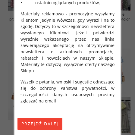
• ostatnio oglądanych produktów,
Materiały reklamowo - promocyjne wysyłamy
Sukienki damskie (Włoskie
Sukienki damskie (Włoskie
produkt) Roz Standard, Mix Kolor
produkt) Roz Standard, Mix Kolor
Klientom jedynie wówczas, gdy wyrazili na to
Paczka 5 szt
Paczka 5 szt
zgodę. Dotyczy to w szczególności newslettera
wysyłanego Klientowi, jeżeli potwierdzi
43.00 zł
43.00 zł
wyraźnie wskazanego przez nas linka
szczegóły
szczegóły
zawierającego akceptację na otrzymywanie
newslettera o aktualnych promocjach,
rabatach i nowościach w naszym Sklepie.
Materiały te dotyczą wyłącznie oferty naszego
Sklepu.
Wszelkie pytania, wnioski i sugestie odnoszące
się do ochrony Państwa prywatności, w
szczególności danych osobowych prosimy
zgłaszać na email