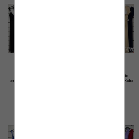
Sukienki damskie (Włoskie
Sukienki damskie (Włoskie
produkt) Roz Standard, Mix Kolor
produkt) Roz Standard, Mix Kolor
Paczka 5 szt
Paczka 5 szt
54.00 zł
75.00 zł
szczegóły
szczegóły