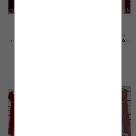
Sukienki damskie (Włoskie
Sukienki damskie (Włoskie
produkt) Roz Standard, Mix Kolor
produkt) Roz Standard, Mix Kolor
Paczka 5 szt
Paczka 5 szt
55.00 zł
55.00 zł
szczegóły
szczegóły