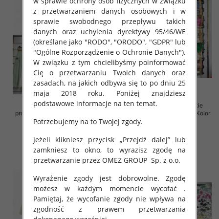
w sprawie ochrony osób fizycznych w związku
z przetwarzaniem danych osobowych i w
sprawie swobodnego przepływu takich
danych oraz uchylenia dyrektywy 95/46/WE
(określane jako "RODO", "ORODO", "GDPR" lub
"Ogólne Rozporządzenie o Ochronie Danych").
W związku z tym chcielibyśmy poinformować
Cię o przetwarzaniu Twoich danych oraz
zasadach, na jakich odbywa się to po dniu 25
maja 2018 roku. Poniżej znajdziesz
podstawowe informacje na ten temat.
Spódnice damskie (Włoskie
Spódnice damskie (Włoskie
produkt) Roz Standard, Mix Kolor
produkt) Roz Standard, Mix Kolor
Potrzebujemy na to Twojej zgody.
Paczka 5 szt
Paczka 5 szt
38.00 zł
35.00 zł
Jeżeli klikniesz przycisk „Przejdź dalej” lub
szczegóły
szczegóły
zamkniesz to okno, to wyrazisz zgodę na
przetwarzanie przez OMEZ GROUP
Sp. z o.o.
Wyrażenie zgody jest dobrowolne. Zgodę
możesz w każdym momencie wycofać .
Pamiętaj, że wycofanie zgody nie wpływa na
zgodność z prawem przetwarzania