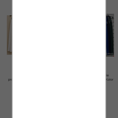
Spódnice damskie (Włoskie
Sukienki damskie (Włoskie
produkt) Roz Standard, Mix Kolor
produkt) Roz Standard, Mix Kolor
Paczka 5 szt
Paczka 5 szt
43.00 zł
54.00 zł
szczegóły
szczegóły