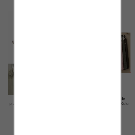
szczegóły
szczegóły
Sukienki damskie (Włoskie
Spódnice damskie (Włoskie
produkt) Roz Standard, Mix Kolor
produkt) Roz Standard, Mix Kolor
Paczka 5 szt
Paczka 5 szt
65.00 zł
69.00 zł
szczegóły
szczegóły