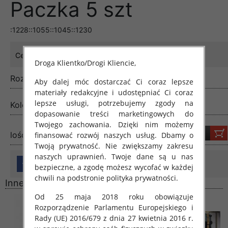
Paczka 5 szt
:1228::1055::1045::1230
50.00 zł
Cena:
Droga Klientko/Drogi Kliencie,
Rozmiar:
Standard
Aby dalej móc dostarczać Ci coraz lepsze
materiały redakcyjne i udostępniać Ci coraz
lepsze usługi, potrzebujemy zgody na
Kolor:
Mix kolor
dopasowanie treści marketingowych do
Twojego zachowania. Dzięki nim możemy
lość:
finansować rozwój naszych usług. Dbamy o
Twoją prywatność. Nie zwiększamy zakresu
naszych uprawnień. Twoje dane są u nas
bezpieczne, a zgodę możesz wycofać w każdej
chwili na podstronie polityka prywatności.
Inne produkty
Od 25 maja 2018 roku obowiązuje
Rozporządzenie Parlamentu Europejskiego i
Rady (UE) 2016/679 z dnia 27 kwietnia 2016 r.