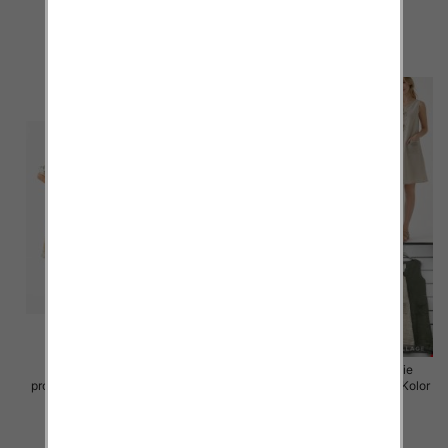
46.00 zł
55.00 zł
szczegóły
szczegóły
Sukienki damskie (Włoskie
Sukienki damskie (Włoskie
produkt) Roz Standard, Mix Kolor
produkt) Roz Standard, Mix Kolor
Paczka 5 szt
Paczka 5 szt
55.00 zł
55.00 zł