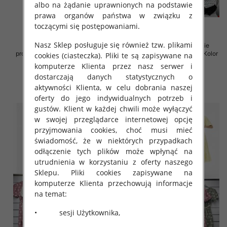
albo na żądanie uprawnionych na podstawie
prawa organów państwa w związku z
toczącymi się postępowaniami.
Nasz Sklep posługuje się również tzw. plikami
Sukienki damskie (Włoskie
Sukienki damskie (Włoskie
produkt) Roz Standard, Mix Kolor
produkt) Roz Standard, Mix Kolor
cookies (ciasteczka). Pliki te są zapisywane na
Paczka 5 szt
Paczka 5 szt
komputerze Klienta przez nasz serwer i
35.00 zł
36.00 zł
dostarczają danych statystycznych o
aktywności Klienta, w celu dobrania naszej
szczegóły
szczegóły
oferty do jego indywidualnych potrzeb i
gustów. Klient w każdej chwili może wyłączyć
w swojej przeglądarce internetowej opcję
przyjmowania cookies, choć musi mieć
świadomość, że w niektórych przypadkach
odłączenie tych plików może wpłynąć na
utrudnienia w korzystaniu z oferty naszego
Sklepu. Pliki cookies zapisywane na
komputerze Klienta przechowują informacje
na temat:
• sesji Użytkownika,