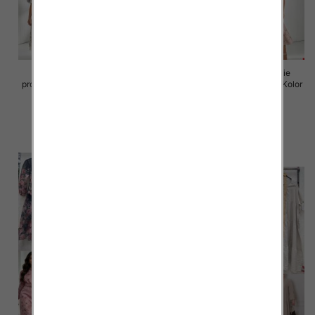
Sukienki damskie (Włoskie
Sukienki damskie (Włoskie
produkt) Roz Standard, Mix Kolor
produkt) Roz Standard, Mix Kolor
Paczka 5 szt
Paczka 5 szt
98.00 zł
98.00 zł
szczegóły
szczegóły