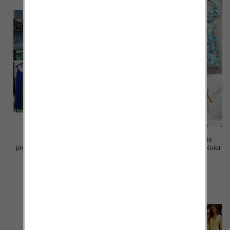
Sukienki damskie (Włoskie
Sukienki damskie (Włoskie
produkt) Roz Standard, Mix Kolor
produkt) Roz Standard, Mix Kolor
Paczka 5 szt
Paczka 5 szt
35.00 zł
50.00 zł
szczegóły
szczegóły