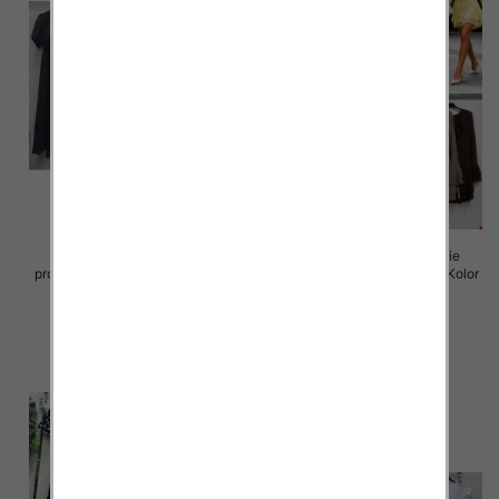
Sukienki damskie (Włoskie
Sukienki damskie (Włoskie
produkt) Roz Standard, Mix Kolor
produkt) Roz Standard, Mix Kolor
Paczka 5 szt
Paczka 5 szt
65.00 zł
72.00 zł
szczegóły
szczegóły