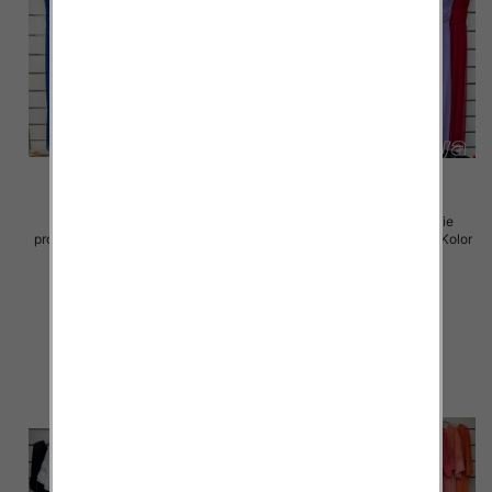
Sukienki damskie (Włoskie
Sukienki damskie (Włoskie
produkt) Roz Standard, Mix Kolor
produkt) Roz Standard, Mix Kolor
Paczka 5 szt
Paczka 5 szt
70.00 zł
70.00 zł
szczegóły
szczegóły