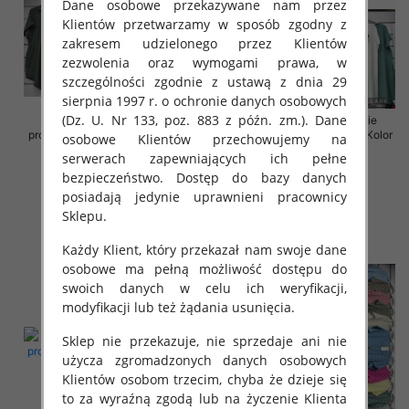
Dane osobowe przekazywane nam przez
Klientów przetwarzamy w sposób zgodny z
zakresem udzielonego przez Klientów
zezwolenia oraz wymogami prawa, w
szczególności zgodnie z ustawą z dnia 29
sierpnia 1997 r. o ochronie danych osobowych
(Dz. U. Nr 133, poz. 883 z późn. zm.). Dane
Sukienki damskie (Włoskie
Sukienki damskie (Włoskie
produkt) Roz Standard, Mix Kolor
produkt) Roz Standard, Mix Kolor
osobowe Klientów przechowujemy na
Paczka 5 szt
Paczka 5 szt
serwerach zapewniających ich pełne
35.00 zł
35.00 zł
bezpieczeństwo. Dostęp do bazy danych
posiadają jedynie uprawnieni pracownicy
szczegóły
szczegóły
Sklepu.
Każdy Klient, który przekazał nam swoje dane
osobowe ma pełną możliwość dostępu do
swoich danych w celu ich weryfikacji,
modyfikacji lub też żądania usunięcia.
Sklep nie przekazuje, nie sprzedaje ani nie
użycza zgromadzonych danych osobowych
Klientów osobom trzecim, chyba że dzieje się
to za wyraźną zgodą lub na życzenie Klienta