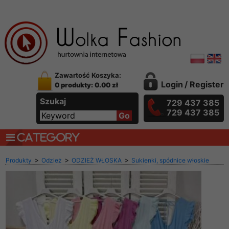
Zawartość Koszyka:
Login
/
Register
0 produkty: 0.00 zł
Szukaj
729 437 385
729 437 385
CATEGORY
>
>
>
Produkty
Odzież
ODZIEŻ WŁOSKA
Sukienki, spódnice włoskie