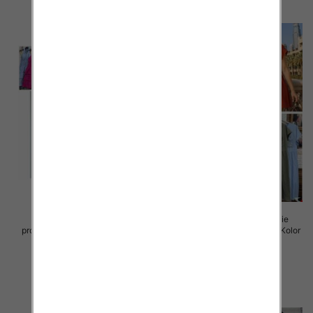
Sukienki damskie (Włoskie
Sukienki damskie (Włoskie
produkt) Roz Standard, Mix Kolor
produkt) Roz Standard, Mix Kolor
Paczka 5 szt
Paczka 5 szt
45.00 zł
43.00 zł
szczegóły
szczegóły