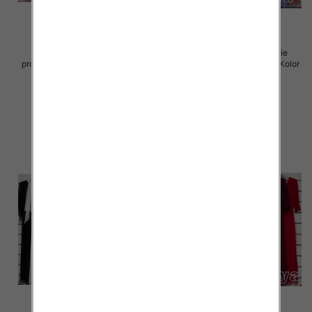
Sukienki damskie (Włoskie
Sukienki damskie (Włoskie
produkt) Roz Standard, Mix Kolor
produkt) Roz Standard, Mix Kolor
Paczka 5 szt
Paczka 5 szt
55.00 zł
55.00 zł
szczegóły
szczegóły