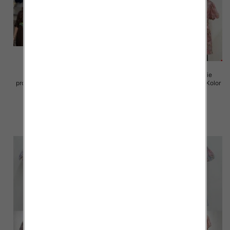
Sukienki damskie (Włoskie
Sukienki damskie (Włoskie
produkt) Roz Standard, Mix Kolor
produkt) Roz Standard, Mix Kolor
Paczka 5 szt
Paczka 5 szt
82.00 zł
93.00 zł
szczegóły
szczegóły