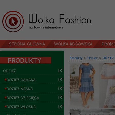
STRONA GŁÓWNA
WÓLKA KOSOWSKA
PROM
>
>
Produkty
Odzież
ODZIEŻ
PRODUKTY
ODZIEŻ
ODZIEŻ DAMSKA
ODZIEŻ MĘSKA
ODZIEŻ DZIECIĘCA
ODZIEŻ WŁOSKA