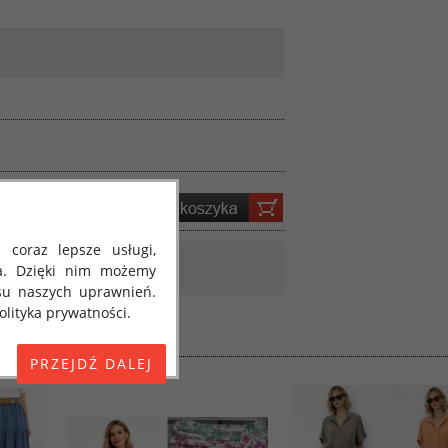
 coraz lepsze usługi,
a. Dzięki nim możemy
su naszych uprawnień.
lityka prywatności.
E) 2016/679 z dnia 27
 osobowych i w sprawie
jako "RODO", "ORODO",
my poinformować Cię o
ja 2018 roku. Poniżej