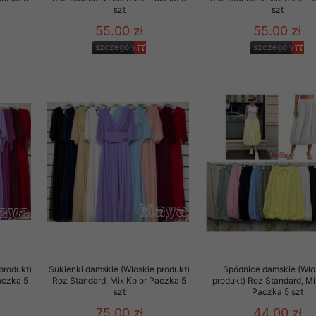
szt
szt
55.00 zł
55.00 zł
szczegóły
szczegóły
produkt)
Sukienki damskie (Włoskie produkt)
Spódnice damskie (Wło
aczka 5
Roz Standard, Mix Kolor Paczka 5
produkt) Roz Standard, Mi
szt
Paczka 5 szt
75.00 zł
44.00 zł