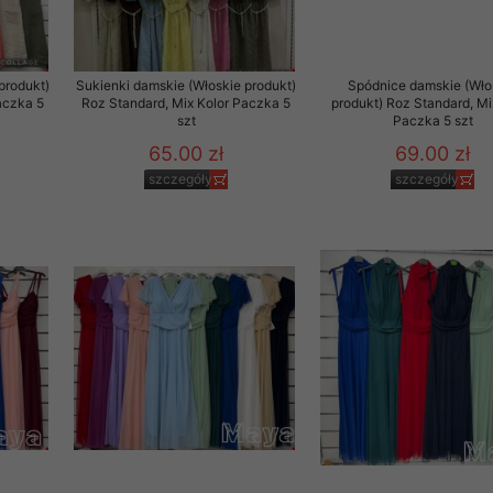
produkt)
Sukienki damskie (Włoskie produkt)
Spódnice damskie (Wło
aczka 5
Roz Standard, Mix Kolor Paczka 5
produkt) Roz Standard, Mi
szt
Paczka 5 szt
65.00 zł
69.00 zł
szczegóły
szczegóły