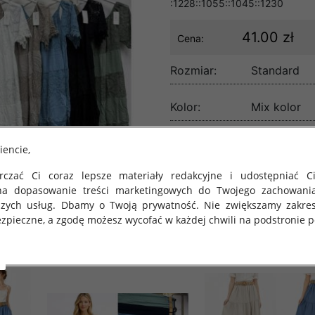
:1228::1055::1045::1230
41.00 zł
Cena:
Rozmiar:
Standard
Kolor:
Mix kolor
lość:
iencie,
czać Ci coraz lepsze materiały redakcyjne i udostępniać Ci
na dopasowanie treści marketingowych do Twojego zachowani
szych usług. Dbamy o Twoją prywatność. Nie zwiększamy zakre
zpieczne, a zgodę możesz wycofać w każdej chwili na podstronie po
 obowiązuje Rozporządzenie Parlamentu Europejskiego i Rady (U
rawie ochrony osób fizycznych w związku z przetwarzaniem danych
 takich danych oraz uchylenia dyrektywy 95/46/WE (określane 
ozporządzenie o Ochronie Danych"). W związku z tym chcielibyś
 danych oraz zasadach, na jakich odbywa się to po dniu 25 ma