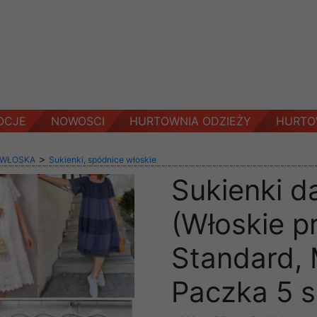
OCJE
NOWOSCI
HURTOWNIA ODZIEŻY
HURTO
>
 WŁOSKA
Sukienki, spódnice włoskie
Sukienki d
(Włoskie p
Standard, 
Paczka 5 s