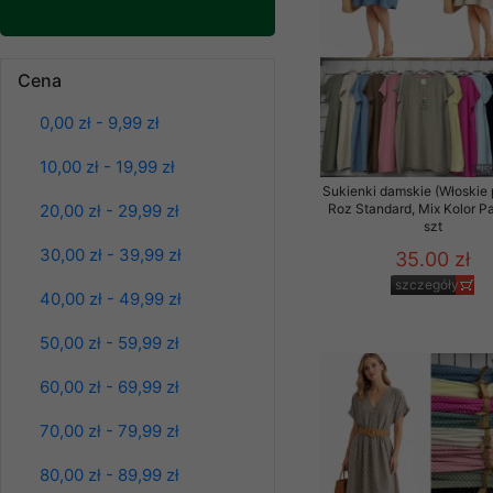
Klientów zezwolenia 
ochronie danych osobo
Spodnie damskie
serwerach zapewniają
jeansy Roz 25-30, 1
Cena
Kolor Paczka 10 szt
pracownicy Sklepu.
61.00 zł
0,00 zł - 9,99 zł
Każdy Klient, który p
szczegóły
ich weryfikacji, modyfik
10,00 zł - 19,99 zł
Sklep nie przekazuje,
Sukienki damskie (Włoskie 
20,00 zł - 29,99 zł
Roz Standard, Mix Kolor P
chyba że dzieje się t
szt
prawa organów państwa
30,00 zł - 39,99 zł
35.00 zł
Nasz Sklep posługuje si
szczegóły
40,00 zł - 49,99 zł
przez nasz serwer i do
jego indywidualnych po
50,00 zł - 59,99 zł
opcję przyjmowania co
może wpłynąć na utrud
60,00 zł - 69,99 zł
Klienta przechowują in
70,00 zł - 79,99 zł
• sesji Użytkownik
80,00 zł - 89,99 zł
• ostatnio oglądany
Spodnie damskie