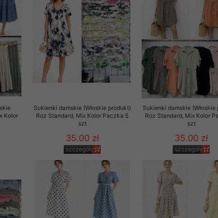
rzetwarzanie przez OMEZ
że wycofanie zgody nie
towania oraz usunięcia
ania zautomatyzowanemu
skie
Sukienki damskie (Włoskie produkt)
Sukienki damskie (Włoskie 
 przetwarzania Twoich
x Kolor
Roz Standard, Mix Kolor Paczka 5
Roz Standard, Mix Kolor P
szt
szt
35.00 zł
35.00 zł
szczegóły
szczegóły
ych osobowych.
sem udzielonego przez