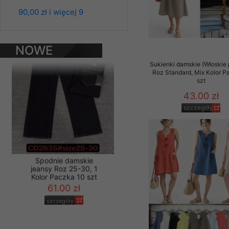
jeansy Roz 25-30, 1
Kolor Paczka 10 szt
Materiały reklamowo -
90,00 zł i więcej 9
61.00 zł
szczególności newsle
zawierającego akcept
szczegóły
naszym Sklepie. Materi
NOWE
PRODUKTY
Wszelkie pytania, wni
Sukienki damskie (Włoskie 
osobowych prosimy zgł
Roz Standard, Mix Kolor P
szt
43.00 zł
szczegóły
Spodnie damskie
jeansy Roz 25-30, 1
Kolor Paczka 10 szt
61.00 zł