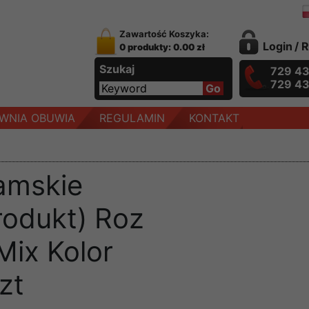
Zawartość Koszyka:
Login
/
R
0 produkty: 0.00 zł
Szukaj
729 4
729 4
WNIA OBUWIA
REGULAMIN
KONTAKT
amskie
rodukt) Roz
Mix Kolor
zt