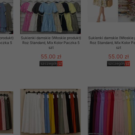
to zgodę. Dotyczy to w
anego przez nas linka
batach i nowościach w
w szczególności danych
produkt)
Sukienki damskie (Włoskie produkt)
Sukienki damskie (Włoskie 
aczka 5
Roz Standard, Mix Kolor Paczka 5
Roz Standard, Mix Kolor P
szt
szt
55.00 zł
55.00 zł
szczegóły
szczegóły