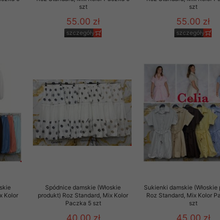
szt
szt
55.00 zł
55.00 zł
szczegóły
szczegóły
skie
Spódnice damskie (Włoskie
Sukienki damskie (Włoskie 
x Kolor
produkt) Roz Standard, Mix Kolor
Roz Standard, Mix Kolor P
Paczka 5 szt
szt
40.00 zł
45.00 zł