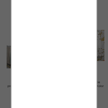
szczegóły
szczegóły
Spódnice damskie (Włoskie
Spódnice damskie (Włoskie
produkt) Roz Standard, Mix Kolor
produkt) Roz Standard, Mix Kolor
Paczka 5 szt
Paczka 5 szt
44.00 zł
40.00 zł
szczegóły
szczegóły