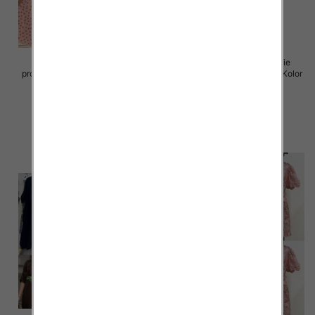
Sukienki damskie (Włoskie
Sukienki damskie (Włoskie
produkt) Roz Standard, Mix Kolor
produkt) Roz Standard, Mix Kolor
Paczka 5 szt
Paczka 5 szt
72.00 zł
77.00 zł
szczegóły
szczegóły