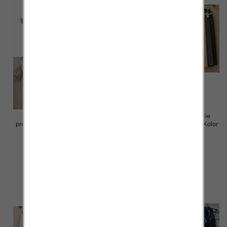
Sukienki damskie (Włoskie
Spódnice damskie (Włoskie
produkt) Roz Standard, Mix Kolor
produkt) Roz Standard, Mix Kolor
Paczka 5 szt
Paczka 5 szt
65.00 zł
69.00 zł
szczegóły
szczegóły