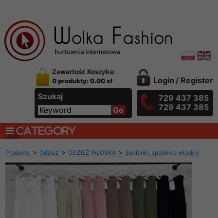
Zawartość Koszyka:
Login
/
Register
0 produkty: 0.00 zł
Szukaj
729 437 385
729 437 385
CATEGORY
>
>
>
Produkty
Odzież
ODZIEŻ WŁOSKA
Sukienki, spódnice włoskie