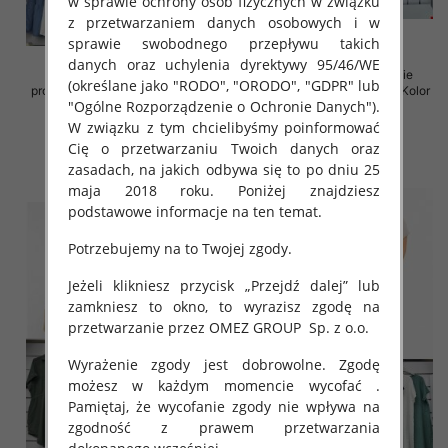
w sprawie ochrony osób fizycznych w związku
z przetwarzaniem danych osobowych i w
sprawie swobodnego przepływu takich
danych oraz uchylenia dyrektywy 95/46/WE
Spódnice damskie (Włoskie
Sukienki damskie (Włoskie
(określane jako "RODO", "ORODO", "GDPR" lub
produkt) Roz Standard, Mix Kolor
produkt) Roz Standard, Mix Kolor
"Ogólne Rozporządzenie o Ochronie Danych").
Paczka 5 szt
Paczka 5 szt
W związku z tym chcielibyśmy poinformować
35.00 zł
35.00 zł
Cię o przetwarzaniu Twoich danych oraz
szczegóły
szczegóły
zasadach, na jakich odbywa się to po dniu 25
maja 2018 roku. Poniżej znajdziesz
podstawowe informacje na ten temat.
Potrzebujemy na to Twojej zgody.
Jeżeli klikniesz przycisk „Przejdź dalej” lub
zamkniesz to okno, to wyrazisz zgodę na
przetwarzanie przez OMEZ GROUP
Sp. z o.o.
Wyrażenie zgody jest dobrowolne. Zgodę
możesz w każdym momencie wycofać .
Pamiętaj, że wycofanie zgody nie wpływa na
zgodność z prawem przetwarzania