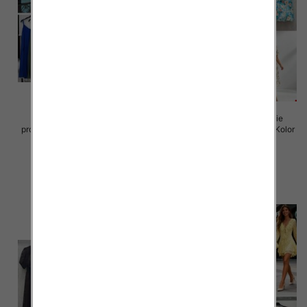
Sukienki damskie (Włoskie
Sukienki damskie (Włoskie
produkt) Roz Standard, Mix Kolor
produkt) Roz Standard, Mix Kolor
Paczka 5 szt
Paczka 5 szt
35.00 zł
50.00 zł
szczegóły
szczegóły