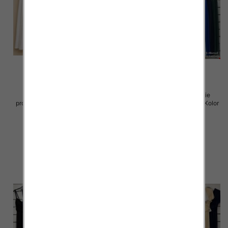
Spódnice damskie (Włoskie
Sukienki damskie (Włoskie
produkt) Roz Standard, Mix Kolor
produkt) Roz Standard, Mix Kolor
Paczka 5 szt
Paczka 5 szt
43.00 zł
54.00 zł
szczegóły
szczegóły