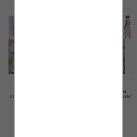
Sukienki damskie (Włoskie
Sukienki damskie (Włoskie
produkt) Roz Standard, Mix Kolor
produkt) Roz Standard, Mix Kolor
Paczka 5 szt
Paczka 5 szt
45.00 zł
57.00 zł
szczegóły
szczegóły