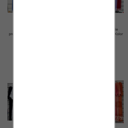
Sukienki damskie (Włoskie
Sukienki damskie (Włoskie
produkt) Roz Standard, Mix Kolor
produkt) Roz Standard, Mix Kolor
Paczka 5 szt
Paczka 5 szt
70.00 zł
70.00 zł
szczegóły
szczegóły