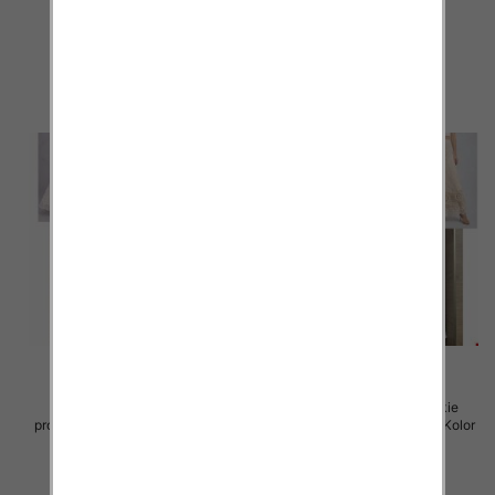
105.00 zł
105.00 zł
szczegóły
szczegóły
Spódnice damskie (Włoskie
Spódnice damskie (Włoskie
produkt) Roz Standard, Mix Kolor
produkt) Roz Standard, Mix Kolor
Paczka 5 szt
Paczka 5 szt
60.00 zł
60.00 zł