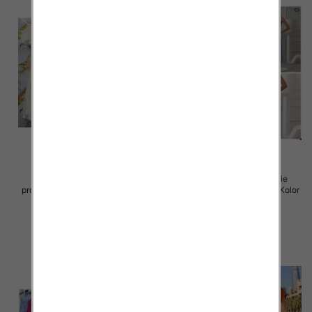
Sukienki damskie (Włoskie
Sukienki damskie (Włoskie
produkt) Roz Standard, Mix Kolor
produkt) Roz Standard, Mix Kolor
Paczka 5 szt
Paczka 5 szt
57.00 zł
46.00 zł
szczegóły
szczegóły