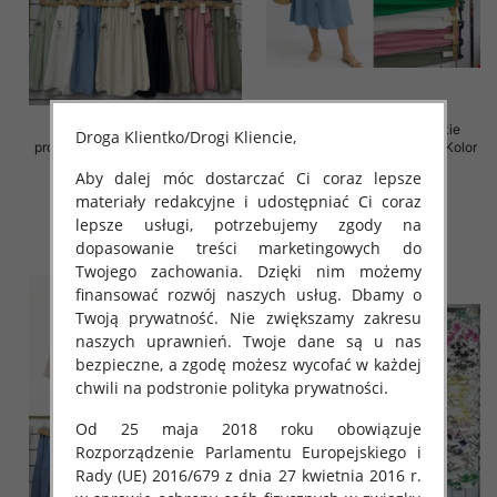
Spódnice damskie (Włoskie
Spódnice damskie (Włoskie
Droga Klientko/Drogi Kliencie,
produkt) Roz Standard, Mix Kolor
produkt) Roz Standard, Mix Kolor
Paczka 5 szt
Paczka 5 szt
Aby dalej móc dostarczać Ci coraz lepsze
38.00 zł
35.00 zł
materiały redakcyjne i udostępniać Ci coraz
lepsze usługi, potrzebujemy zgody na
szczegóły
szczegóły
dopasowanie treści marketingowych do
Twojego zachowania. Dzięki nim możemy
finansować rozwój naszych usług. Dbamy o
Twoją prywatność. Nie zwiększamy zakresu
naszych uprawnień. Twoje dane są u nas
bezpieczne, a zgodę możesz wycofać w każdej
chwili na podstronie polityka prywatności.
Od 25 maja 2018 roku obowiązuje
Rozporządzenie Parlamentu Europejskiego i
Rady (UE) 2016/679 z dnia 27 kwietnia 2016 r.