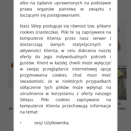
albo na żądanie uprawnionych na podstawie
43.00 zł
43.00 zł
prawa organów państwa w związku z
szczegóły
szczegóły
toczącymi się postępowaniami.
Nasz Sklep posługuje się również tzw. plikami
cookies (ciasteczka). Pliki te są zapisywane na
komputerze Klienta przez nasz serwer i
dostarczają danych statystycznych o
aktywności Klienta, w celu dobrania naszej
oferty do jego indywidualnych potrzeb i
gustów. Klient w każdej chwili może wyłączyć
w swojej przeglądarce internetowej opcję
przyjmowania cookies, choć musi mieć
świadomość, że w niektórych przypadkach
odłączenie tych plików może wpłynąć na
utrudnienia w korzystaniu z oferty naszego
Sklepu. Pliki cookies zapisywane na
Sukienki damskie (Włoskie
Sukienki damskie (Włoskie
komputerze Klienta przechowują informacje
produkt) Roz Standard, Mix Kolor
produkt) Roz Standard, Mix Kolor
na temat:
Paczka 5 szt
Paczka 5 szt
43.00 zł
45.00 zł
• sesji Użytkownika,
szczegóły
szczegóły