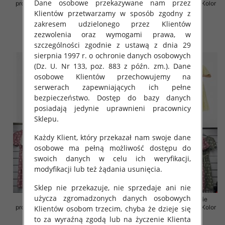
Dane osobowe przekazywane nam przez
produkt) Roz Standard, Mix Kolor
produkt) Roz Standard, Mix Kolor
Paczka 5 szt
Paczka 5 szt
Klientów przetwarzamy w sposób zgodny z
zakresem udzielonego przez Klientów
35.00 zł
36.00 zł
zezwolenia oraz wymogami prawa, w
szczegóły
szczegóły
szczególności zgodnie z ustawą z dnia 29
sierpnia 1997 r. o ochronie danych osobowych
(Dz. U. Nr 133, poz. 883 z późn. zm.). Dane
osobowe Klientów przechowujemy na
serwerach zapewniających ich pełne
bezpieczeństwo. Dostęp do bazy danych
posiadają jedynie uprawnieni pracownicy
Sklepu.
Każdy Klient, który przekazał nam swoje dane
osobowe ma pełną możliwość dostępu do
swoich danych w celu ich weryfikacji,
modyfikacji lub też żądania usunięcia.
Sklep nie przekazuje, nie sprzedaje ani nie
użycza zgromadzonych danych osobowych
Sukienki damskie (Włoskie
Sukienki damskie (Włoskie
produkt) Roz Standard, Mix Kolor
produkt) Roz Standard, Mix Kolor
Klientów osobom trzecim, chyba że dzieje się
Paczka 5 szt
Paczka 5 szt
to za wyraźną zgodą lub na życzenie Klienta