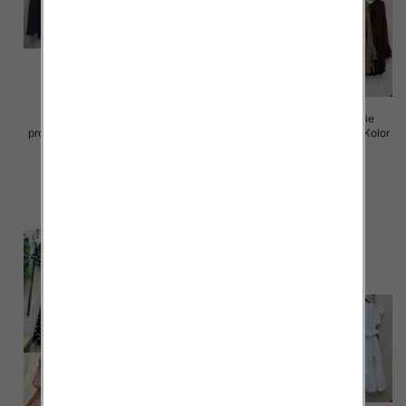
Sukienki damskie (Włoskie
Sukienki damskie (Włoskie
produkt) Roz Standard, Mix Kolor
produkt) Roz Standard, Mix Kolor
Paczka 5 szt
Paczka 5 szt
65.00 zł
72.00 zł
szczegóły
szczegóły