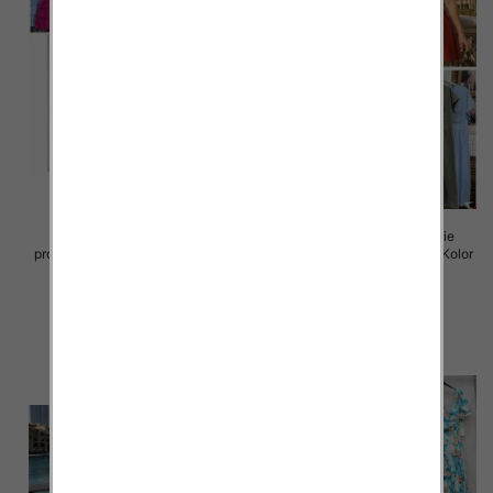
Sukienki damskie (Włoskie
Sukienki damskie (Włoskie
produkt) Roz Standard, Mix Kolor
produkt) Roz Standard, Mix Kolor
Paczka 5 szt
Paczka 5 szt
45.00 zł
43.00 zł
szczegóły
szczegóły