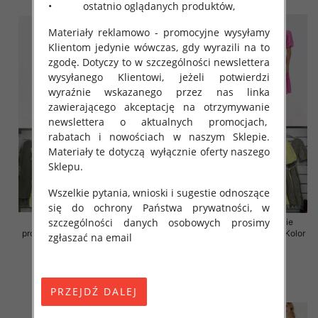
• ostatnio oglądanych produktów,
Materiały reklamowo - promocyjne wysyłamy
Klientom jedynie wówczas, gdy wyrazili na to
zgodę. Dotyczy to w szczególności newslettera
wysyłanego Klientowi, jeżeli potwierdzi
wyraźnie wskazanego przez nas linka
zawierającego akceptację na otrzymywanie
newslettera o aktualnych promocjach,
rabatach i nowościach w naszym Sklepie.
Materiały te dotyczą wyłącznie oferty naszego
Sklepu.
Wszelkie pytania, wnioski i sugestie odnoszące
się do ochrony Państwa prywatności, w
szczególności danych osobowych prosimy
Sukienki damskie (Włoskie
Sukienki damskie (Włoskie
produkt) Roz Standard, Mix Kolor
produkt) Roz Standard, Mix Kolor
zgłaszać na email
Paczka 5 szt
Paczka 5 szt
46.00 zł
55.00 zł
szczegóły
szczegóły