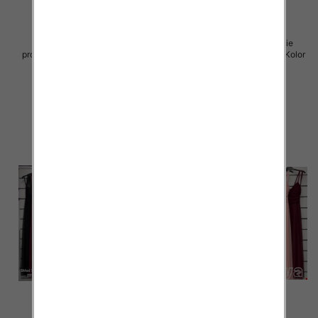
Sukienki damskie (Włoskie
Sukienki damskie (Włoskie
produkt) Roz Standard, Mix Kolor
produkt) Roz Standard, Mix Kolor
Paczka 5 szt
Paczka 5 szt
60.00 zł
60.00 zł
szczegóły
szczegóły