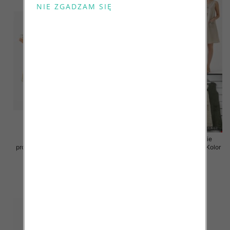
Sukienki damskie (Włoskie
Sukienki damskie (Włoskie
produkt) Roz Standard, Mix Kolor
produkt) Roz Standard, Mix Kolor
Paczka 5 szt
Paczka 5 szt
55.00 zł
55.00 zł
szczegóły
szczegóły