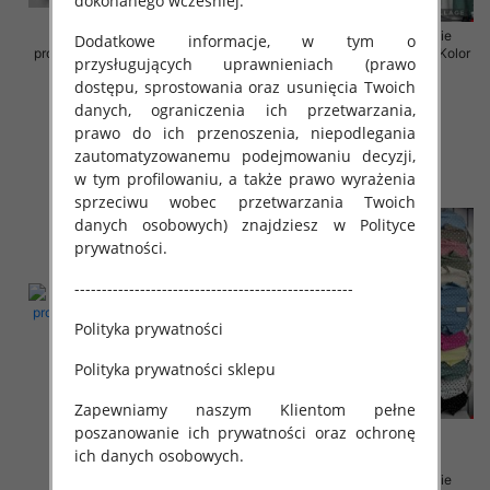
dokonanego wcześniej.
Sukienki damskie (Włoskie
Sukienki damskie (Włoskie
Dodatkowe informacje, w tym o
produkt) Roz Standard, Mix Kolor
produkt) Roz Standard, Mix Kolor
przysługujących uprawnieniach (prawo
Paczka 5 szt
Paczka 5 szt
dostępu, sprostowania oraz usunięcia Twoich
35.00 zł
35.00 zł
danych, ograniczenia ich przetwarzania,
szczegóły
szczegóły
prawo do ich przenoszenia, niepodlegania
zautomatyzowanemu podejmowaniu decyzji,
w tym profilowaniu, a także prawo wyrażenia
sprzeciwu wobec przetwarzania Twoich
danych osobowych) znajdziesz w Polityce
prywatności.
---------------------------------------------------
Polityka prywatności
Polityka prywatności sklepu
Zapewniamy naszym Klientom pełne
poszanowanie ich prywatności oraz ochronę
ich danych osobowych.
Sukienki damskie (Włoskie
Sukienki damskie (Włoskie