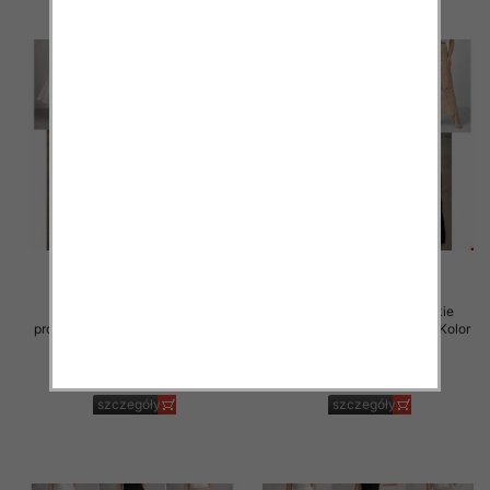
Spódnice damskie (Włoskie
Spódnice damskie (Włoskie
produkt) Roz Standard, Mix Kolor
produkt) Roz Standard, Mix Kolor
Paczka 5 szt
Paczka 5 szt
60.00 zł
54.00 zł
szczegóły
szczegóły