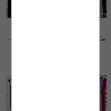
Sukienki damskie (Włoskie
Sukienki damskie (Włoskie
produkt) Roz Standard, Mix Kolor
produkt) Roz Standard, Mix Kolor
Paczka 5 szt
Paczka 5 szt
54.00 zł
75.00 zł
szczegóły
szczegóły