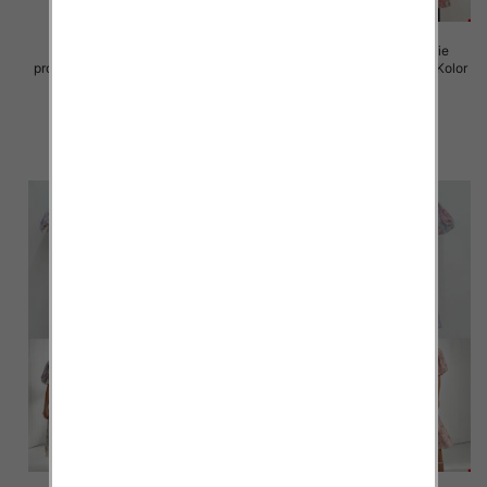
Sukienki damskie (Włoskie
Sukienki damskie (Włoskie
produkt) Roz Standard, Mix Kolor
produkt) Roz Standard, Mix Kolor
Paczka 5 szt
Paczka 5 szt
82.00 zł
93.00 zł
szczegóły
szczegóły