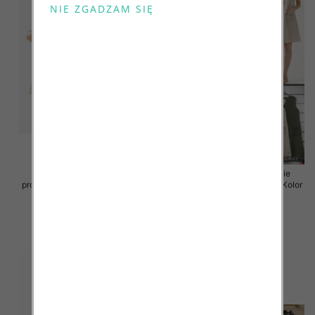
Sukienki damskie (Włoskie
Sukienki damskie (Włoskie
produkt) Roz Standard, Mix Kolor
produkt) Roz Standard, Mix Kolor
Paczka 5 szt
Paczka 5 szt
55.00 zł
55.00 zł
szczegóły
szczegóły