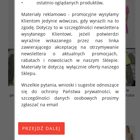
• ostatnio oglądanych produktów,
Materiały reklamowo - promocyjne wysyłamy
Klientom jedynie wówczas, gdy wyrazili na to
zgodę. Dotyczy to w szczególności newslettera
wysyłanego Klientowi, jeżeli potwierdzi
wyraźnie wskazanego przez nas linka
zawierającego akceptację na otrzymywanie
newslettera o aktualnych promocjach,
rabatach i nowościach w naszym Sklepie.
Materiały te dotyczą wyłącznie oferty naszego
Sklepu.
Wszelkie pytania, wnioski i sugestie odnoszące
Sukienki damskie (Włoskie
Sukienki damskie (Włoskie
się do ochrony Państwa prywatności, w
produkt) Roz Standard, Mix Kolor
produkt) Roz Standard, Mix Kolor
szczególności danych osobowych prosimy
Paczka 5 szt
Paczka 5 szt
zgłaszać na email
46.00 zł
55.00 zł
szczegóły
szczegóły