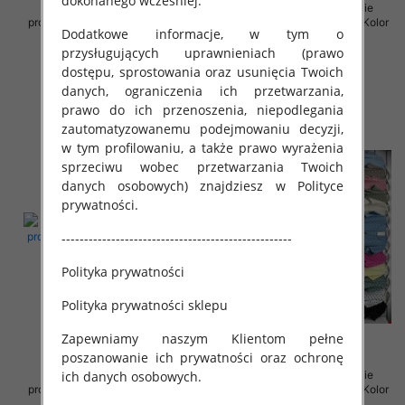
dokonanego wcześniej.
Sukienki damskie (Włoskie
Sukienki damskie (Włoskie
produkt) Roz Standard, Mix Kolor
produkt) Roz Standard, Mix Kolor
Dodatkowe informacje, w tym o
Paczka 5 szt
Paczka 5 szt
przysługujących uprawnieniach (prawo
35.00 zł
35.00 zł
dostępu, sprostowania oraz usunięcia Twoich
szczegóły
szczegóły
danych, ograniczenia ich przetwarzania,
prawo do ich przenoszenia, niepodlegania
zautomatyzowanemu podejmowaniu decyzji,
w tym profilowaniu, a także prawo wyrażenia
sprzeciwu wobec przetwarzania Twoich
danych osobowych) znajdziesz w Polityce
prywatności.
---------------------------------------------------
Polityka prywatności
Polityka prywatności sklepu
Zapewniamy naszym Klientom pełne
poszanowanie ich prywatności oraz ochronę
ich danych osobowych.
Sukienki damskie (Włoskie
Sukienki damskie (Włoskie
produkt) Roz Standard, Mix Kolor
produkt) Roz Standard, Mix Kolor
Paczka 5 szt
Paczka 5 szt