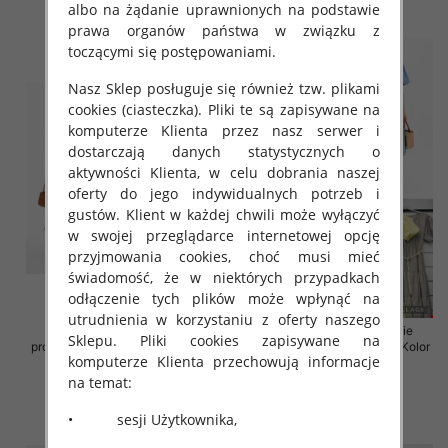
albo na żądanie uprawnionych na podstawie
szczegóły
szczegóły
prawa organów państwa w związku z
toczącymi się postępowaniami.
Nasz Sklep posługuje się również tzw. plikami
cookies (ciasteczka). Pliki te są zapisywane na
komputerze Klienta przez nasz serwer i
dostarczają danych statystycznych o
aktywności Klienta, w celu dobrania naszej
oferty do jego indywidualnych potrzeb i
gustów. Klient w każdej chwili może wyłączyć
w swojej przeglądarce internetowej opcję
przyjmowania cookies, choć musi mieć
świadomość, że w niektórych przypadkach
odłączenie tych plików może wpłynąć na
utrudnienia w korzystaniu z oferty naszego
Sukienki damskie (Włoskie
Sukienki damskie (Włoskie
Sklepu. Pliki cookies zapisywane na
produkt) Roz Standard, Mix Kolor
produkt) Roz Standard, Mix Kolor
komputerze Klienta przechowują informacje
Paczka 5 szt
Paczka 5 szt
na temat:
43.00 zł
45.00 zł
szczegóły
szczegóły
• sesji Użytkownika,