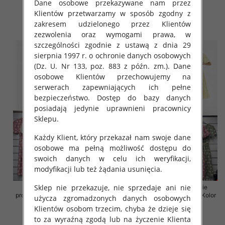
Dane osobowe przekazywane nam przez
Klientów przetwarzamy w sposób zgodny z
35.00 zł
36.00 zł
zakresem udzielonego przez Klientów
szczegóły
szczegóły
zezwolenia oraz wymogami prawa, w
szczególności zgodnie z ustawą z dnia 29
sierpnia 1997 r. o ochronie danych osobowych
(Dz. U. Nr 133, poz. 883 z późn. zm.). Dane
osobowe Klientów przechowujemy na
serwerach zapewniających ich pełne
bezpieczeństwo. Dostęp do bazy danych
posiadają jedynie uprawnieni pracownicy
Sklepu.
Każdy Klient, który przekazał nam swoje dane
osobowe ma pełną możliwość dostępu do
swoich danych w celu ich weryfikacji,
modyfikacji lub też żądania usunięcia.
Sklep nie przekazuje, nie sprzedaje ani nie
Sukienki damskie (Włoskie
Sukienki damskie (Włoskie
produkt) Roz Standard, Mix Kolor
produkt) Roz Standard, Mix Kolor
użycza zgromadzonych danych osobowych
Paczka 5 szt
Paczka 5 szt
Klientów osobom trzecim, chyba że dzieje się
43.00 zł
43.00 zł
to za wyraźną zgodą lub na życzenie Klienta