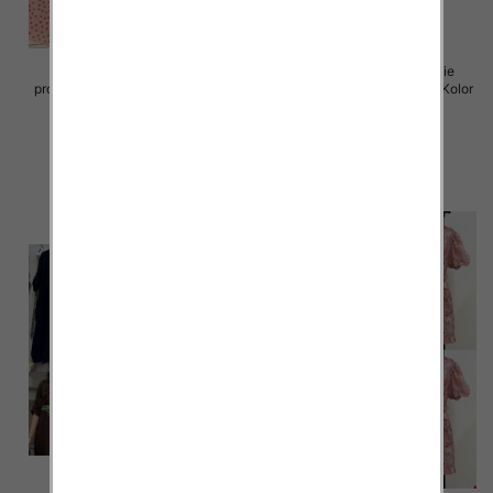
Sukienki damskie (Włoskie
Sukienki damskie (Włoskie
produkt) Roz Standard, Mix Kolor
produkt) Roz Standard, Mix Kolor
Paczka 5 szt
Paczka 5 szt
72.00 zł
77.00 zł
szczegóły
szczegóły