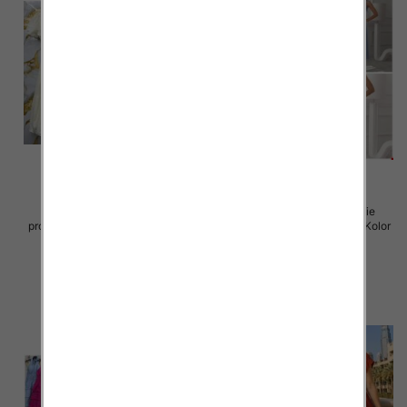
Sukienki damskie (Włoskie
Sukienki damskie (Włoskie
produkt) Roz Standard, Mix Kolor
produkt) Roz Standard, Mix Kolor
Paczka 5 szt
Paczka 5 szt
57.00 zł
46.00 zł
szczegóły
szczegóły