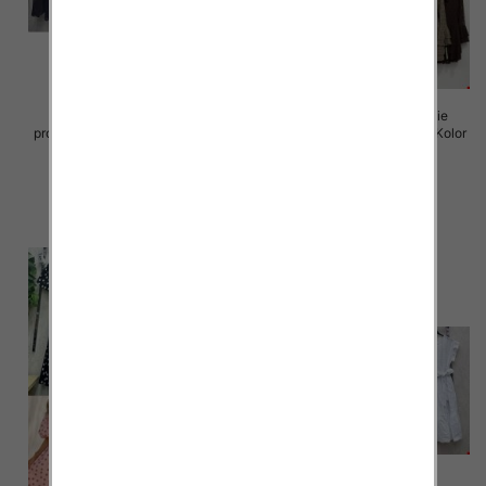
Sukienki damskie (Włoskie
Sukienki damskie (Włoskie
produkt) Roz Standard, Mix Kolor
produkt) Roz Standard, Mix Kolor
Paczka 5 szt
Paczka 5 szt
65.00 zł
72.00 zł
szczegóły
szczegóły