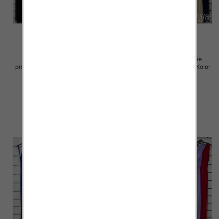
Sukienki damskie (Włoskie
Sukienki damskie (Włoskie
produkt) Roz Standard, Mix Kolor
produkt) Roz Standard, Mix Kolor
Paczka 5 szt
Paczka 5 szt
54.00 zł
75.00 zł
szczegóły
szczegóły