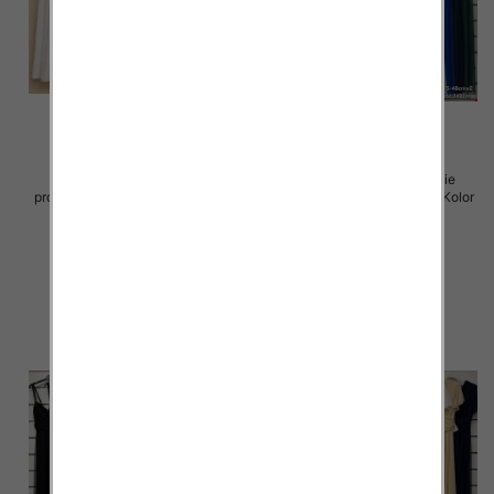
Spódnice damskie (Włoskie
Sukienki damskie (Włoskie
produkt) Roz Standard, Mix Kolor
produkt) Roz Standard, Mix Kolor
Paczka 5 szt
Paczka 5 szt
43.00 zł
54.00 zł
szczegóły
szczegóły