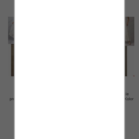
Spódnice damskie (Włoskie
Spódnice damskie (Włoskie
produkt) Roz Standard, Mix Kolor
produkt) Roz Standard, Mix Kolor
Paczka 5 szt
Paczka 5 szt
60.00 zł
60.00 zł
szczegóły
szczegóły