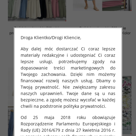
Spódnice damskie (Włoskie
Spódnice damskie (Włoskie
produkt) Roz Standard, Mix Kolor
produkt) Roz Standard, Mix Kolor
Droga Klientko/Drogi Kliencie,
Paczka 5 szt
Paczka 5 szt
38.00 zł
35.00 zł
Aby dalej móc dostarczać Ci coraz lepsze
szczegóły
szczegóły
materiały redakcyjne i udostępniać Ci coraz
lepsze usługi, potrzebujemy zgody na
dopasowanie treści marketingowych do
Twojego zachowania. Dzięki nim możemy
finansować rozwój naszych usług. Dbamy o
Twoją prywatność. Nie zwiększamy zakresu
naszych uprawnień. Twoje dane są u nas
bezpieczne, a zgodę możesz wycofać w każdej
chwili na podstronie polityka prywatności.
Od 25 maja 2018 roku obowiązuje
Rozporządzenie Parlamentu Europejskiego i
Rady (UE) 2016/679 z dnia 27 kwietnia 2016 r.