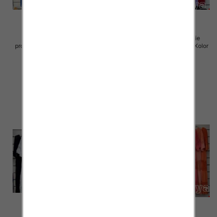
Sukienki damskie (Włoskie
Sukienki damskie (Włoskie
produkt) Roz Standard, Mix Kolor
produkt) Roz Standard, Mix Kolor
Paczka 5 szt
Paczka 5 szt
70.00 zł
70.00 zł
szczegóły
szczegóły