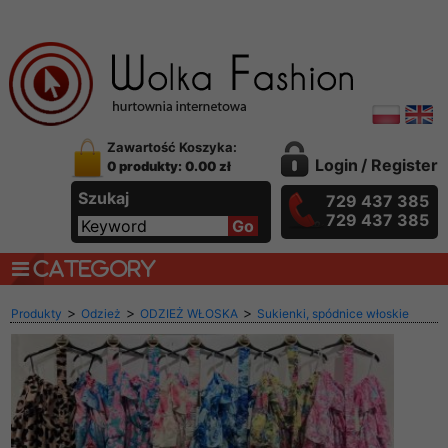
Zawartość Koszyka:
Login
/
Register
0 produkty: 0.00 zł
Szukaj
729 437 385
729 437 385
CATEGORY
>
>
>
Produkty
Odzież
ODZIEŻ WŁOSKA
Sukienki, spódnice włoskie