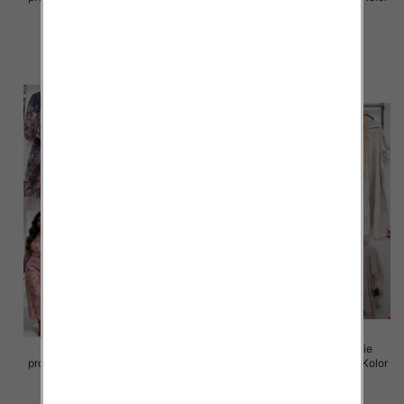
Paczka 5 szt
Paczka 5 szt
98.00 zł
98.00 zł
szczegóły
szczegóły
Sukienki damskie (Włoskie
Sukienki damskie (Włoskie
produkt) Roz Standard, Mix Kolor
produkt) Roz Standard, Mix Kolor
Paczka 5 szt
Paczka 5 szt