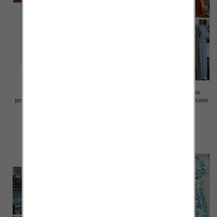
Sukienki damskie (Włoskie
Sukienki damskie (Włoskie
produkt) Roz Standard, Mix Kolor
produkt) Roz Standard, Mix Kolor
Paczka 5 szt
Paczka 5 szt
45.00 zł
43.00 zł
szczegóły
szczegóły