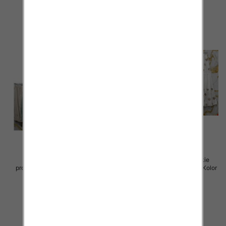
Spódnice damskie (Włoskie
Spódnice damskie (Włoskie
produkt) Roz Standard, Mix Kolor
produkt) Roz Standard, Mix Kolor
Paczka 5 szt
Paczka 5 szt
44.00 zł
40.00 zł
szczegóły
szczegóły