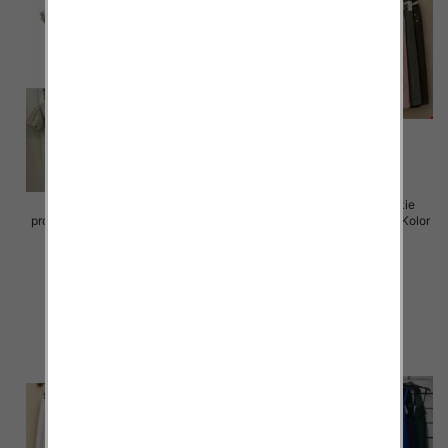
Sukienki damskie (Włoskie
Spódnice damskie (Włoskie
produkt) Roz Standard, Mix Kolor
produkt) Roz Standard, Mix Kolor
Paczka 5 szt
Paczka 5 szt
65.00 zł
69.00 zł
szczegóły
szczegóły