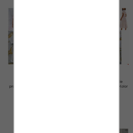
Sukienki damskie (Włoskie
Sukienki damskie (Włoskie
produkt) Roz Standard, Mix Kolor
produkt) Roz Standard, Mix Kolor
Paczka 5 szt
Paczka 5 szt
45.00 zł
57.00 zł
szczegóły
szczegóły