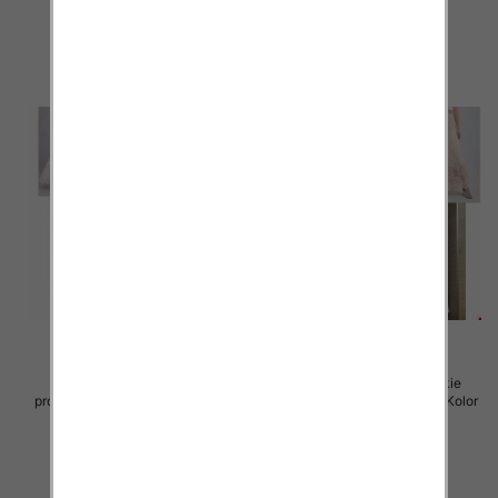
105.00 zł
105.00 zł
szczegóły
szczegóły
Spódnice damskie (Włoskie
Spódnice damskie (Włoskie
produkt) Roz Standard, Mix Kolor
produkt) Roz Standard, Mix Kolor
Paczka 5 szt
Paczka 5 szt
60.00 zł
60.00 zł
szczegóły
szczegóły