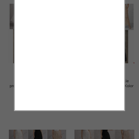
Spódnice damskie (Włoskie
Spódnice damskie (Włoskie
produkt) Roz Standard, Mix Kolor
produkt) Roz Standard, Mix Kolor
Paczka 5 szt
Paczka 5 szt
60.00 zł
54.00 zł
szczegóły
szczegóły