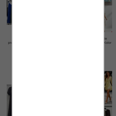
Sukienki damskie (Włoskie
Sukienki damskie (Włoskie
produkt) Roz Standard, Mix Kolor
produkt) Roz Standard, Mix Kolor
Paczka 5 szt
Paczka 5 szt
35.00 zł
50.00 zł
szczegóły
szczegóły