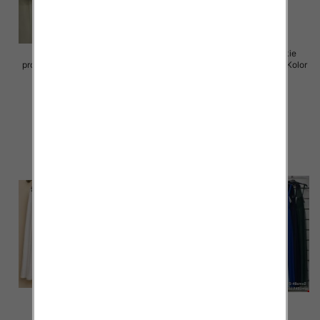
Sukienki damskie (Włoskie
Spódnice damskie (Włoskie
produkt) Roz Standard, Mix Kolor
produkt) Roz Standard, Mix Kolor
Paczka 5 szt
Paczka 5 szt
65.00 zł
69.00 zł
szczegóły
szczegóły