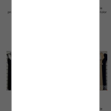
Spódnice damskie (Włoskie
Sukienki damskie (Włoskie
produkt) Roz Standard, Mix Kolor
produkt) Roz Standard, Mix Kolor
Paczka 5 szt
Paczka 5 szt
43.00 zł
54.00 zł
szczegóły
szczegóły
Sukienki damskie (Włoskie
Sukienki damskie (Włoskie