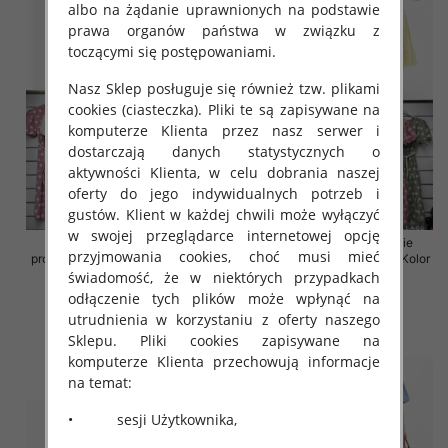
albo na żądanie uprawnionych na podstawie
prawa organów państwa w związku z
toczącymi się postępowaniami.
Nasz Sklep posługuje się również tzw. plikami
cookies (ciasteczka). Pliki te są zapisywane na
komputerze Klienta przez nasz serwer i
dostarczają danych statystycznych o
aktywności Klienta, w celu dobrania naszej
oferty do jego indywidualnych potrzeb i
gustów. Klient w każdej chwili może wyłączyć
w swojej przeglądarce internetowej opcję
Sukienki damskie (Włoskie
Sukienki damskie (Włoskie
przyjmowania cookies, choć musi mieć
produkt) Roz Standard, Mix Kolor
produkt) Roz Standard, Mix Kolor
Paczka 5 szt
Paczka 5 szt
świadomość, że w niektórych przypadkach
odłączenie tych plików może wpłynąć na
43.00 zł
43.00 zł
utrudnienia w korzystaniu z oferty naszego
szczegóły
szczegóły
Sklepu. Pliki cookies zapisywane na
komputerze Klienta przechowują informacje
na temat:
• sesji Użytkownika,