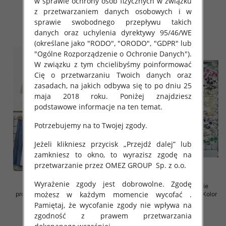
w sprawie ochrony osób fizycznych w związku
z przetwarzaniem danych osobowych i w
38.00 zł
35.00 zł
sprawie swobodnego przepływu takich
szczegóły
szczegóły
danych oraz uchylenia dyrektywy 95/46/WE
(określane jako "RODO", "ORODO", "GDPR" lub
"Ogólne Rozporządzenie o Ochronie Danych").
W związku z tym chcielibyśmy poinformować
Cię o przetwarzaniu Twoich danych oraz
zasadach, na jakich odbywa się to po dniu 25
maja 2018 roku. Poniżej znajdziesz
podstawowe informacje na ten temat.
Potrzebujemy na to Twojej zgody.
Jeżeli klikniesz przycisk „Przejdź dalej” lub
zamkniesz to okno, to wyrazisz zgodę na
przetwarzanie przez OMEZ GROUP
Sp. z o.o.
Wyrażenie zgody jest dobrowolne. Zgodę
Spódnice damskie (Włoskie
Sukienki damskie (Włoskie
możesz w każdym momencie wycofać .
produkt) Roz Standard, Mix Kolor
produkt) Roz Standard, Mix Kolor
Paczka 5 szt
Paczka 5 szt
Pamiętaj, że wycofanie zgody nie wpływa na
zgodność z prawem przetwarzania
35.00 zł
35.00 zł