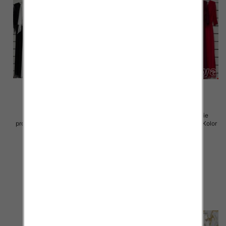
Sukienki damskie (Włoskie
Sukienki damskie (Włoskie
produkt) Roz Standard, Mix Kolor
produkt) Roz Standard, Mix Kolor
Paczka 5 szt
Paczka 5 szt
75.00 zł
75.00 zł
szczegóły
szczegóły