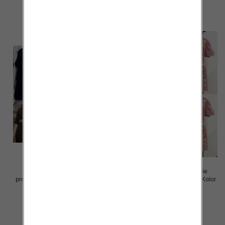
szczegóły
szczegóły
Sukienki damskie (Włoskie
Sukienki damskie (Włoskie
produkt) Roz Standard, Mix Kolor
produkt) Roz Standard, Mix Kolor
Paczka 5 szt
Paczka 5 szt
82.00 zł
93.00 zł
szczegóły
szczegóły