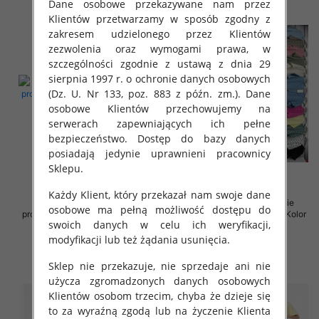
Dane osobowe przekazywane nam przez
Klientów przetwarzamy w sposób zgodny z
zakresem udzielonego przez Klientów
zezwolenia oraz wymogami prawa, w
szczególności zgodnie z ustawą z dnia 29
sierpnia 1997 r. o ochronie danych osobowych
(Dz. U. Nr 133, poz. 883 z późn. zm.). Dane
osobowe Klientów przechowujemy na
serwerach zapewniających ich pełne
bezpieczeństwo. Dostęp do bazy danych
posiadają jedynie uprawnieni pracownicy
Sklepu.
Każdy Klient, który przekazał nam swoje dane
Sukienki damskie (Włoskie
Sukienki damskie (Włoskie
osobowe ma pełną możliwość dostępu do
produkt) Roz Standard, Mix Kolor
produkt) Roz Standard, Mix Kolor
swoich danych w celu ich weryfikacji,
Paczka 5 szt
Paczka 5 szt
modyfikacji lub też żądania usunięcia.
35.00 zł
36.00 zł
szczegóły
szczegóły
Sklep nie przekazuje, nie sprzedaje ani nie
użycza zgromadzonych danych osobowych
Klientów osobom trzecim, chyba że dzieje się
to za wyraźną zgodą lub na życzenie Klienta