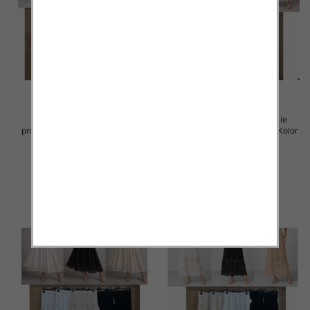
Spódnice damskie (Włoskie
Spódnice damskie (Włoskie
produkt) Roz Standard, Mix Kolor
produkt) Roz Standard, Mix Kolor
Paczka 5 szt
Paczka 5 szt
60.00 zł
60.00 zł
szczegóły
szczegóły