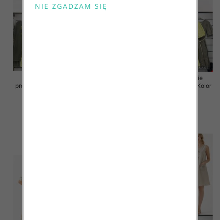
Sukienki damskie (Włoskie
Sukienki damskie (Włoskie
produkt) Roz Standard, Mix Kolor
produkt) Roz Standard, Mix Kolor
Paczka 5 szt
Paczka 5 szt
46.00 zł
55.00 zł
szczegóły
szczegóły