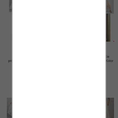
Spódnice damskie (Włoskie
Spódnice damskie (Włoskie
produkt) Roz Standard, Mix Kolor
produkt) Roz Standard, Mix Kolor
Paczka 5 szt
Paczka 5 szt
60.00 zł
60.00 zł
szczegóły
szczegóły