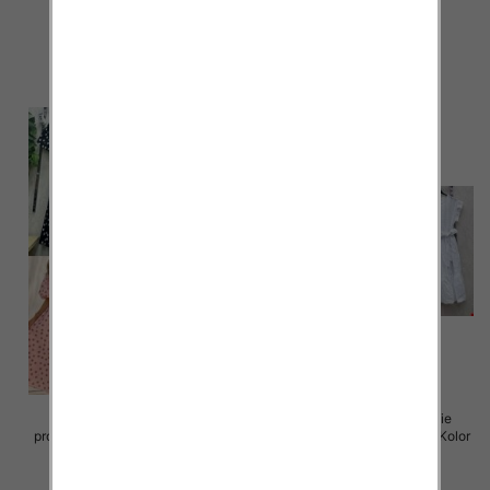
Paczka 5 szt
Paczka 5 szt
65.00 zł
72.00 zł
szczegóły
szczegóły
Sukienki damskie (Włoskie
Sukienki damskie (Włoskie
produkt) Roz Standard, Mix Kolor
produkt) Roz Standard, Mix Kolor
Paczka 5 szt
Paczka 5 szt
72.00 zł
77.00 zł