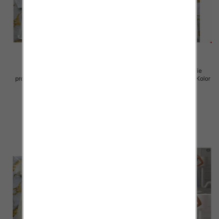
Sukienki damskie (Włoskie
Sukienki damskie (Włoskie
produkt) Roz Standard, Mix Kolor
produkt) Roz Standard, Mix Kolor
Paczka 5 szt
Paczka 5 szt
45.00 zł
57.00 zł
szczegóły
szczegóły