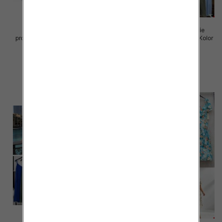
Sukienki damskie (Włoskie
Sukienki damskie (Włoskie
produkt) Roz Standard, Mix Kolor
produkt) Roz Standard, Mix Kolor
Paczka 5 szt
Paczka 5 szt
45.00 zł
43.00 zł
szczegóły
szczegóły