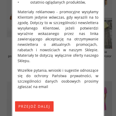
• ostatnio oglądanych produktów,
Materiały reklamowo - promocyjne wysyłamy
Klientom jedynie wówczas, gdy wyrazili na to
zgodę. Dotyczy to w szczególności newslettera
wysyłanego Klientowi, jeżeli potwierdzi
wyraźnie wskazanego przez nas linka
zawierającego akceptację na otrzymywanie
newslettera o aktualnych promocjach,
rabatach i nowościach w naszym Sklepie.
Sukienki damskie (Włoskie
Sukienki damskie (Włoskie
Materiały te dotyczą wyłącznie oferty naszego
produkt) Roz Standard, Mix Kolor
produkt) Roz Standard, Mix Kolor
Paczka 5 szt
Paczka 5 szt
Sklepu.
43.00 zł
45.00 zł
Wszelkie pytania, wnioski i sugestie odnoszące
szczegóły
szczegóły
się do ochrony Państwa prywatności, w
szczególności danych osobowych prosimy
zgłaszać na email