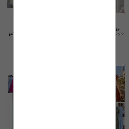
Sukienki damskie (Włoskie
Sukienki damskie (Włoskie
produkt) Roz Standard, Mix Kolor
produkt) Roz Standard, Mix Kolor
Paczka 5 szt
Paczka 5 szt
57.00 zł
46.00 zł
szczegóły
szczegóły