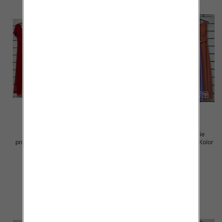
Sukienki damskie (Włoskie
Sukienki damskie (Włoskie
produkt) Roz Standard, Mix Kolor
produkt) Roz Standard, Mix Kolor
Paczka 5 szt
Paczka 5 szt
55.00 zł
55.00 zł
szczegóły
szczegóły