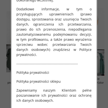
dokonanego wcześniej.
szczegóły
szczegóły
Dodatkowe informacje, w tym o
przysługujących uprawnieniach (prawo
dostępu, sprostowania oraz usunięcia Twoich
danych, ograniczenia ich przetwarzania,
prawo do ich przenoszenia, niepodlegania
zautomatyzowanemu podejmowaniu decyzji,
w tym profilowaniu, a także prawo wyrażenia
sprzeciwu wobec przetwarzania Twoich
danych osobowych) znajdziesz w Polityce
prywatności.
---------------------------------------------------
Polityka prywatności
Sukienki damskie (Włoskie
Sukienki damskie (Włoskie
Polityka prywatności sklepu
produkt) Roz Standard, Mix Kolor
produkt) Roz Standard, Mix Kolor
Paczka 5 szt
Paczka 5 szt
Zapewniamy naszym Klientom pełne
35.00 zł
35.00 zł
poszanowanie ich prywatności oraz ochronę
szczegóły
szczegóły
ich danych osobowych.