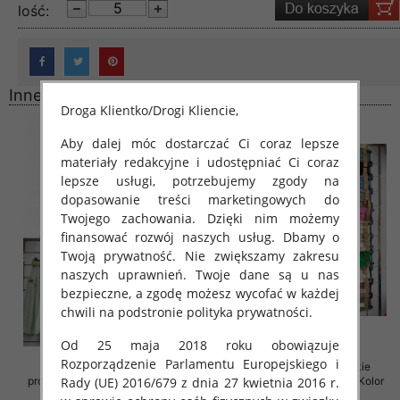
lość:
Inne produkty
Droga Klientko/Drogi Kliencie,
Aby dalej móc dostarczać Ci coraz lepsze
materiały redakcyjne i udostępniać Ci coraz
lepsze usługi, potrzebujemy zgody na
dopasowanie treści marketingowych do
Twojego zachowania. Dzięki nim możemy
finansować rozwój naszych usług. Dbamy o
Twoją prywatność. Nie zwiększamy zakresu
naszych uprawnień. Twoje dane są u nas
bezpieczne, a zgodę możesz wycofać w każdej
chwili na podstronie polityka prywatności.
Od 25 maja 2018 roku obowiązuje
Rozporządzenie Parlamentu Europejskiego i
Spódnice damskie (Włoskie
Spódnice damskie (Włoskie
produkt) Roz Standard, Mix Kolor
produkt) Roz Standard, Mix Kolor
Rady (UE) 2016/679 z dnia 27 kwietnia 2016 r.
Paczka 5 szt
Paczka 5 szt