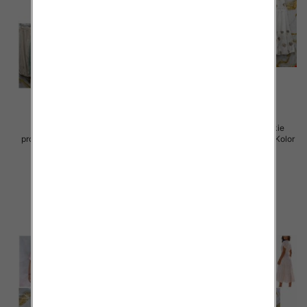
Spódnice damskie (Włoskie
Spódnice damskie (Włoskie
produkt) Roz Standard, Mix Kolor
produkt) Roz Standard, Mix Kolor
Paczka 5 szt
Paczka 5 szt
44.00 zł
40.00 zł
szczegóły
szczegóły