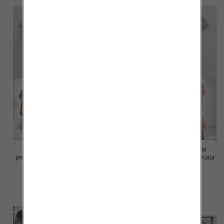
Sukienki damskie (Włoskie
Sukienki damskie (Włoskie
produkt) Roz Standard, Mix Kolor
produkt) Roz Standard, Mix Kolor
Paczka 5 szt
Paczka 5 szt
98.00 zł
98.00 zł
szczegóły
szczegóły