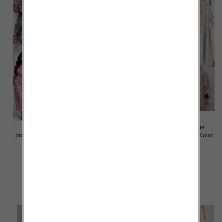
Sukienki damskie (Włoskie
Sukienki damskie (Włoskie
produkt) Roz Standard, Mix Kolor
produkt) Roz Standard, Mix Kolor
Paczka 5 szt
Paczka 5 szt
105.00 zł
105.00 zł
szczegóły
szczegóły