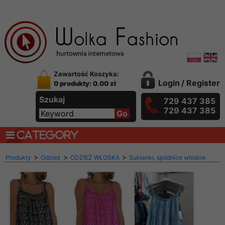
Zawartość Koszyka:
Login
/
Register
0 produkty: 0.00 zł
Szukaj
729 437 385
729 437 385
CATEGORY
>
>
>
Produkty
Odzież
ODZIEŻ WŁOSKA
Sukienki, spódnice włoskie