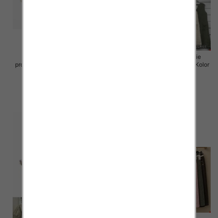
Sukienki damskie (Włoskie
Sukienki damskie (Włoskie
produkt) Roz Standard, Mix Kolor
produkt) Roz Standard, Mix Kolor
Paczka 5 szt
Paczka 5 szt
55.00 zł
55.00 zł
szczegóły
szczegóły