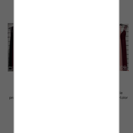
Sukienki damskie (Włoskie
Sukienki damskie (Włoskie
produkt) Roz Standard, Mix Kolor
produkt) Roz Standard, Mix Kolor
Paczka 5 szt
Paczka 5 szt
55.00 zł
55.00 zł
szczegóły
szczegóły