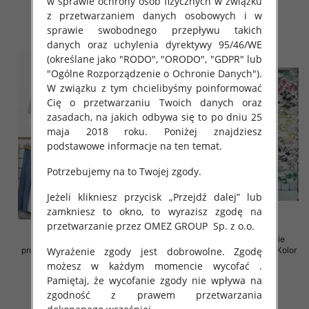
w sprawie ochrony osób fizycznych w związku
38.00 zł
35.00 zł
z przetwarzaniem danych osobowych i w
szczegóły
szczegóły
sprawie swobodnego przepływu takich
danych oraz uchylenia dyrektywy 95/46/WE
(określane jako "RODO", "ORODO", "GDPR" lub
"Ogólne Rozporządzenie o Ochronie Danych").
W związku z tym chcielibyśmy poinformować
Cię o przetwarzaniu Twoich danych oraz
zasadach, na jakich odbywa się to po dniu 25
maja 2018 roku. Poniżej znajdziesz
podstawowe informacje na ten temat.
Potrzebujemy na to Twojej zgody.
Jeżeli klikniesz przycisk „Przejdź dalej” lub
zamkniesz to okno, to wyrazisz zgodę na
przetwarzanie przez OMEZ GROUP
Sp. z o.o.
Spódnice damskie (Włoskie
Sukienki damskie (Włoskie
Wyrażenie zgody jest dobrowolne. Zgodę
produkt) Roz Standard, Mix Kolor
produkt) Roz Standard, Mix Kolor
Paczka 5 szt
Paczka 5 szt
możesz w każdym momencie wycofać .
Pamiętaj, że wycofanie zgody nie wpływa na
35.00 zł
35.00 zł
zgodność z prawem przetwarzania
szczegóły
szczegóły