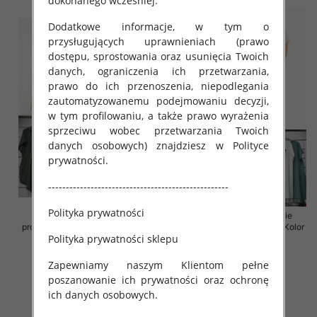
dokonanego wcześniej.
Dodatkowe informacje, w tym o
przysługujących uprawnieniach (prawo
dostępu, sprostowania oraz usunięcia Twoich
danych, ograniczenia ich przetwarzania,
prawo do ich przenoszenia, niepodlegania
zautomatyzowanemu podejmowaniu decyzji,
w tym profilowaniu, a także prawo wyrażenia
sprzeciwu wobec przetwarzania Twoich
danych osobowych) znajdziesz w Polityce
prywatności.
---------------------------------------------------
Polityka prywatności
Sukienki damskie (Włoskie
Sukienki damskie (Włoskie
produkt) Roz Standard, Mix Kolor
produkt) Roz Standard, Mix Kolor
Polityka prywatności sklepu
Paczka 5 szt
Paczka 5 szt
35.00 zł
35.00 zł
Zapewniamy naszym Klientom pełne
szczegóły
szczegóły
poszanowanie ich prywatności oraz ochronę
ich danych osobowych.