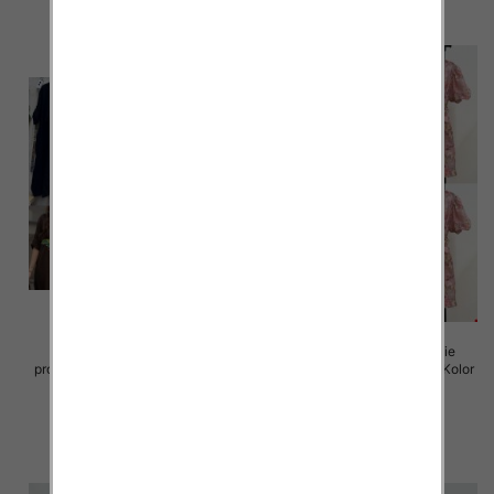
Sukienki damskie (Włoskie
Sukienki damskie (Włoskie
produkt) Roz Standard, Mix Kolor
produkt) Roz Standard, Mix Kolor
Paczka 5 szt
Paczka 5 szt
82.00 zł
93.00 zł
szczegóły
szczegóły