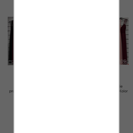
Sukienki damskie (Włoskie
Sukienki damskie (Włoskie
produkt) Roz Standard, Mix Kolor
produkt) Roz Standard, Mix Kolor
Paczka 5 szt
Paczka 5 szt
55.00 zł
55.00 zł
szczegóły
szczegóły