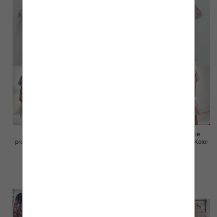
Sukienki damskie (Włoskie
Sukienki damskie (Włoskie
produkt) Roz Standard, Mix Kolor
produkt) Roz Standard, Mix Kolor
Paczka 5 szt
Paczka 5 szt
98.00 zł
98.00 zł
szczegóły
szczegóły