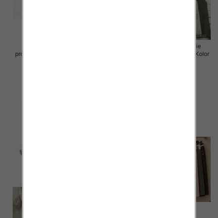
Sukienki damskie (Włoskie
Sukienki damskie (Włoskie
produkt) Roz Standard, Mix Kolor
produkt) Roz Standard, Mix Kolor
Paczka 5 szt
Paczka 5 szt
55.00 zł
55.00 zł
szczegóły
szczegóły