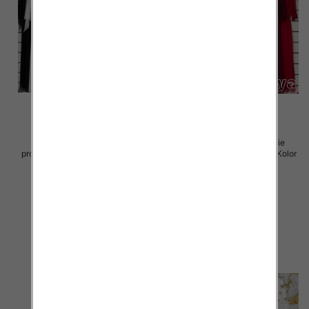
Sukienki damskie (Włoskie
Sukienki damskie (Włoskie
produkt) Roz Standard, Mix Kolor
produkt) Roz Standard, Mix Kolor
Paczka 5 szt
Paczka 5 szt
75.00 zł
75.00 zł
szczegóły
szczegóły