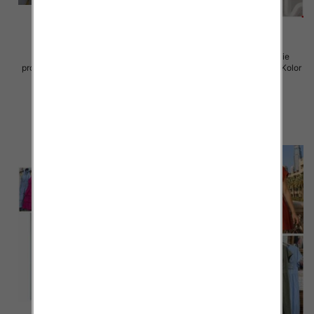
Sukienki damskie (Włoskie
Sukienki damskie (Włoskie
produkt) Roz Standard, Mix Kolor
produkt) Roz Standard, Mix Kolor
Paczka 5 szt
Paczka 5 szt
57.00 zł
46.00 zł
szczegóły
szczegóły