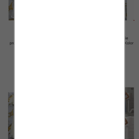
Sukienki damskie (Włoskie
Sukienki damskie (Włoskie
produkt) Roz Standard, Mix Kolor
produkt) Roz Standard, Mix Kolor
Paczka 5 szt
Paczka 5 szt
45.00 zł
57.00 zł
szczegóły
szczegóły