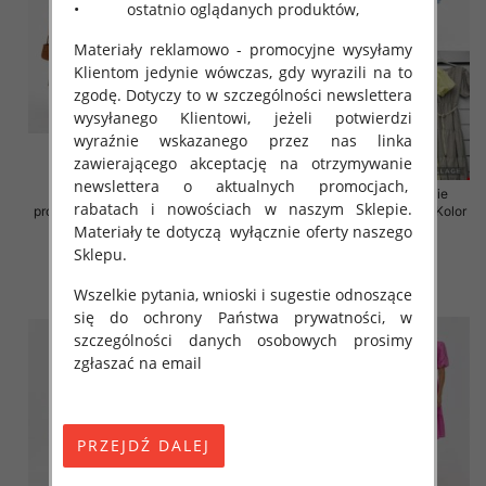
• ostatnio oglądanych produktów,
Materiały reklamowo - promocyjne wysyłamy
Klientom jedynie wówczas, gdy wyrazili na to
zgodę. Dotyczy to w szczególności newslettera
wysyłanego Klientowi, jeżeli potwierdzi
wyraźnie wskazanego przez nas linka
zawierającego akceptację na otrzymywanie
newslettera o aktualnych promocjach,
Sukienki damskie (Włoskie
Sukienki damskie (Włoskie
rabatach i nowościach w naszym Sklepie.
produkt) Roz Standard, Mix Kolor
produkt) Roz Standard, Mix Kolor
Paczka 5 szt
Paczka 5 szt
Materiały te dotyczą wyłącznie oferty naszego
Sklepu.
43.00 zł
45.00 zł
szczegóły
szczegóły
Wszelkie pytania, wnioski i sugestie odnoszące
się do ochrony Państwa prywatności, w
szczególności danych osobowych prosimy
zgłaszać na email