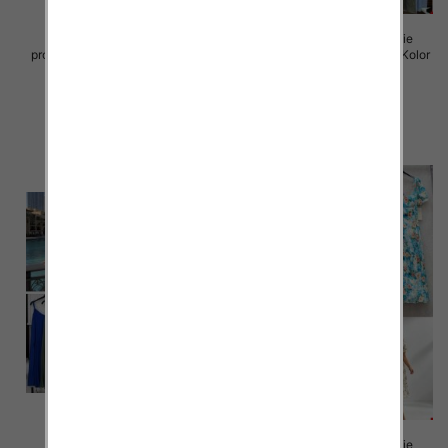
Sukienki damskie (Włoskie
Sukienki damskie (Włoskie
produkt) Roz Standard, Mix Kolor
produkt) Roz Standard, Mix Kolor
Paczka 5 szt
Paczka 5 szt
45.00 zł
43.00 zł
szczegóły
szczegóły
Sukienki damskie (Włoskie
Sukienki damskie (Włoskie