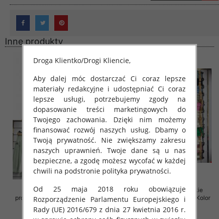
Inne produkty
Droga Klientko/Drogi Kliencie,
Aby dalej móc dostarczać Ci coraz lepsze
materiały redakcyjne i udostępniać Ci coraz
lepsze usługi, potrzebujemy zgody na
dopasowanie treści marketingowych do
Twojego zachowania. Dzięki nim możemy
finansować rozwój naszych usług. Dbamy o
Twoją prywatność. Nie zwiększamy zakresu
naszych uprawnień. Twoje dane są u nas
bezpieczne, a zgodę możesz wycofać w każdej
chwili na podstronie polityka prywatności.
Od 25 maja 2018 roku obowiązuje
Spódnice damskie (Włoskie
Spódnice damskie (Włoskie
produkt) Roz Standard, Mix Kolor
produkt) Roz Standard, Mix Kolor
Rozporządzenie Parlamentu Europejskiego i
Paczka 5 szt
Paczka 5 szt
Rady (UE) 2016/679 z dnia 27 kwietnia 2016 r.