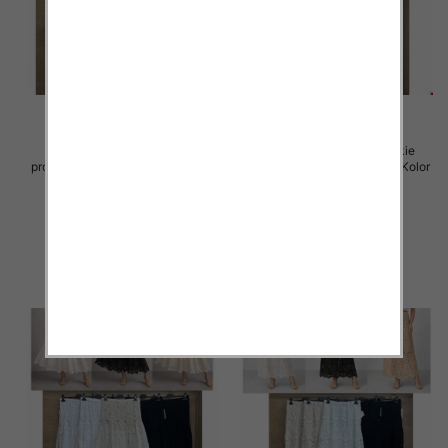
Spódnice damskie (Włoskie
Spódnice damskie (Włoskie
produkt) Roz Standard, Mix Kolor
produkt) Roz Standard, Mix Kolor
Paczka 5 szt
Paczka 5 szt
60.00 zł
60.00 zł
szczegóły
szczegóły