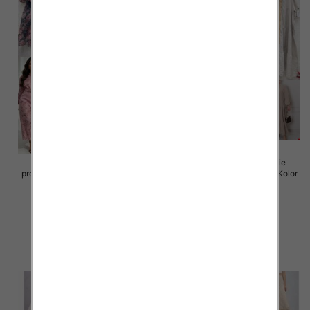
Sukienki damskie (Włoskie
Sukienki damskie (Włoskie
produkt) Roz Standard, Mix Kolor
produkt) Roz Standard, Mix Kolor
Paczka 5 szt
Paczka 5 szt
105.00 zł
105.00 zł
szczegóły
szczegóły