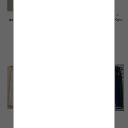
Sukienki damskie (Włoskie
Spódnice damskie (Włoskie
produkt) Roz Standard, Mix Kolor
produkt) Roz Standard, Mix Kolor
Paczka 5 szt
Paczka 5 szt
65.00 zł
69.00 zł
szczegóły
szczegóły