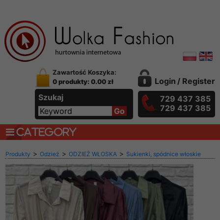
Zawartość Koszyka:
Login
/
Register
0 produkty: 0.00 zł
Szukaj
729 437 385
729 437 385
CATEGORY
>
>
>
Produkty
Odzież
ODZIEŻ WŁOSKA
Sukienki, spódnice włoskie