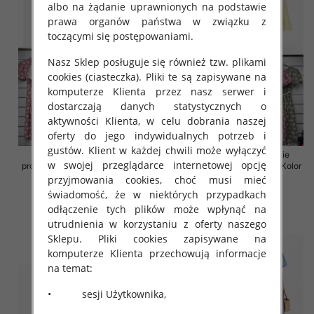
albo na żądanie uprawnionych na podstawie
prawa organów państwa w związku z
toczącymi się postępowaniami.
Nasz Sklep posługuje się również tzw. plikami
cookies (ciasteczka). Pliki te są zapisywane na
komputerze Klienta przez nasz serwer i
dostarczają danych statystycznych o
aktywności Klienta, w celu dobrania naszej
oferty do jego indywidualnych potrzeb i
gustów. Klient w każdej chwili może wyłączyć
Sukienki damskie (Włoskie
Sukienki damskie (Włoskie
w swojej przeglądarce internetowej opcję
produkt) Roz Standard, Mix Kolor
produkt) Roz Standard, Mix Kolor
Paczka 5 szt
Paczka 5 szt
przyjmowania cookies, choć musi mieć
świadomość, że w niektórych przypadkach
43.00 zł
43.00 zł
odłączenie tych plików może wpłynąć na
szczegóły
szczegóły
utrudnienia w korzystaniu z oferty naszego
Sklepu. Pliki cookies zapisywane na
komputerze Klienta przechowują informacje
na temat:
• sesji Użytkownika,