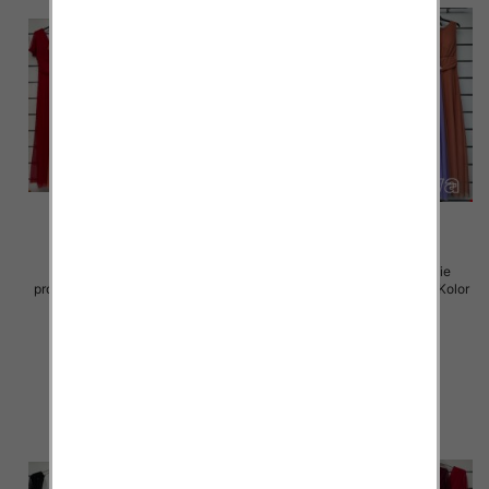
Sukienki damskie (Włoskie
Sukienki damskie (Włoskie
produkt) Roz Standard, Mix Kolor
produkt) Roz Standard, Mix Kolor
Paczka 5 szt
Paczka 5 szt
55.00 zł
55.00 zł
szczegóły
szczegóły