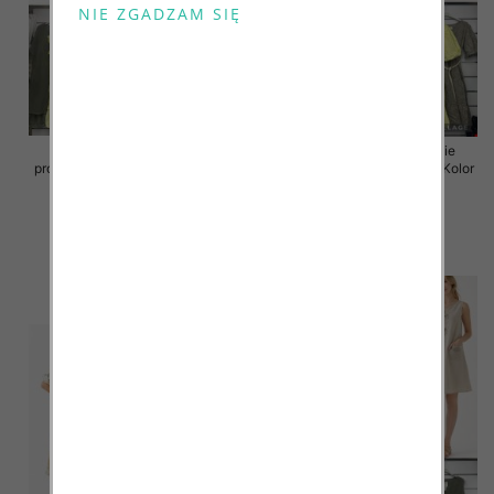
Sukienki damskie (Włoskie
Sukienki damskie (Włoskie
produkt) Roz Standard, Mix Kolor
produkt) Roz Standard, Mix Kolor
Paczka 5 szt
Paczka 5 szt
46.00 zł
55.00 zł
szczegóły
szczegóły