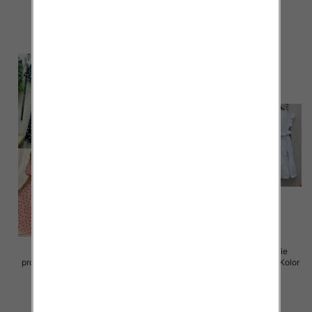
65.00 zł
72.00 zł
szczegóły
szczegóły
Sukienki damskie (Włoskie
Sukienki damskie (Włoskie
produkt) Roz Standard, Mix Kolor
produkt) Roz Standard, Mix Kolor
Paczka 5 szt
Paczka 5 szt
72.00 zł
77.00 zł
szczegóły
szczegóły