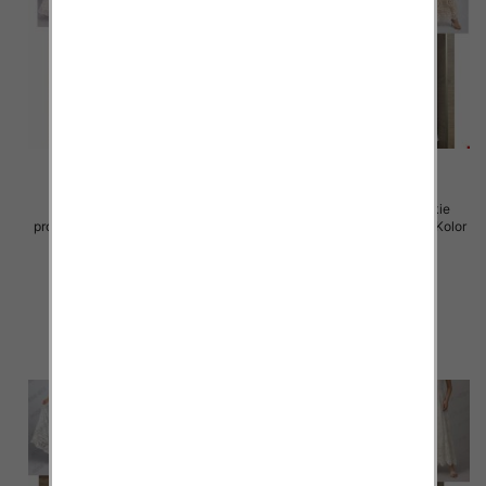
Spódnice damskie (Włoskie
Spódnice damskie (Włoskie
produkt) Roz Standard, Mix Kolor
produkt) Roz Standard, Mix Kolor
Paczka 5 szt
Paczka 5 szt
60.00 zł
60.00 zł
szczegóły
szczegóły