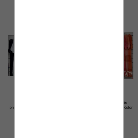
szczegóły
szczegóły
Sukienki damskie (Włoskie
Sukienki damskie (Włoskie
produkt) Roz Standard, Mix Kolor
produkt) Roz Standard, Mix Kolor
Paczka 5 szt
Paczka 5 szt
60.00 zł
60.00 zł
szczegóły
szczegóły