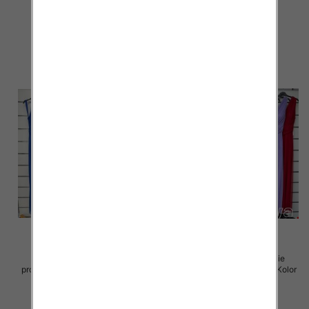
Paczka 5 szt
Paczka 5 szt
54.00 zł
75.00 zł
szczegóły
szczegóły
Sukienki damskie (Włoskie
Sukienki damskie (Włoskie
produkt) Roz Standard, Mix Kolor
produkt) Roz Standard, Mix Kolor
Paczka 5 szt
Paczka 5 szt
70.00 zł
70.00 zł