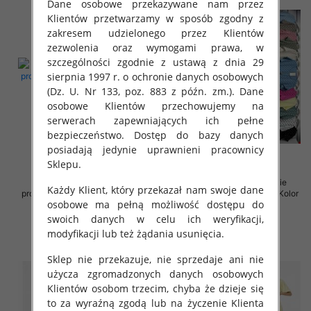
Dane osobowe przekazywane nam przez
Klientów przetwarzamy w sposób zgodny z
zakresem udzielonego przez Klientów
zezwolenia oraz wymogami prawa, w
szczególności zgodnie z ustawą z dnia 29
sierpnia 1997 r. o ochronie danych osobowych
(Dz. U. Nr 133, poz. 883 z późn. zm.). Dane
osobowe Klientów przechowujemy na
serwerach zapewniających ich pełne
bezpieczeństwo. Dostęp do bazy danych
posiadają jedynie uprawnieni pracownicy
Sklepu.
Sukienki damskie (Włoskie
Sukienki damskie (Włoskie
Każdy Klient, który przekazał nam swoje dane
produkt) Roz Standard, Mix Kolor
produkt) Roz Standard, Mix Kolor
osobowe ma pełną możliwość dostępu do
Paczka 5 szt
Paczka 5 szt
swoich danych w celu ich weryfikacji,
35.00 zł
36.00 zł
modyfikacji lub też żądania usunięcia.
szczegóły
szczegóły
Sklep nie przekazuje, nie sprzedaje ani nie
użycza zgromadzonych danych osobowych
Klientów osobom trzecim, chyba że dzieje się
to za wyraźną zgodą lub na życzenie Klienta