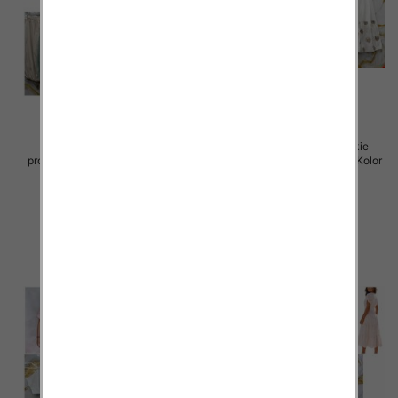
Spódnice damskie (Włoskie
Spódnice damskie (Włoskie
produkt) Roz Standard, Mix Kolor
produkt) Roz Standard, Mix Kolor
Paczka 5 szt
Paczka 5 szt
44.00 zł
40.00 zł
szczegóły
szczegóły