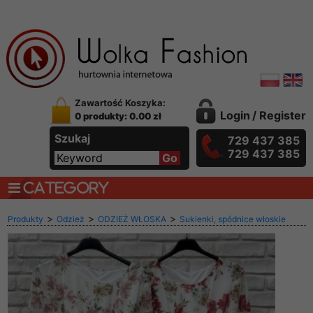
Zawartość Koszyka:
Login
/
Register
0 produkty: 0.00 zł
Szukaj
729 437 385
729 437 385
CATEGORY
>
>
>
Produkty
Odzież
ODZIEŻ WŁOSKA
Sukienki, spódnice włoskie