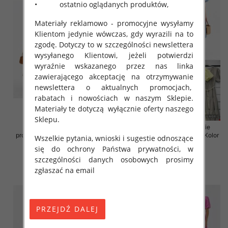
• ostatnio oglądanych produktów,
Materiały reklamowo - promocyjne wysyłamy
Klientom jedynie wówczas, gdy wyrazili na to
zgodę. Dotyczy to w szczególności newslettera
wysyłanego Klientowi, jeżeli potwierdzi
wyraźnie wskazanego przez nas linka
zawierającego akceptację na otrzymywanie
newslettera o aktualnych promocjach,
rabatach i nowościach w naszym Sklepie.
Materiały te dotyczą wyłącznie oferty naszego
Sklepu.
Sukienki damskie (Włoskie
Sukienki damskie (Włoskie
produkt) Roz Standard, Mix Kolor
produkt) Roz Standard, Mix Kolor
Wszelkie pytania, wnioski i sugestie odnoszące
Paczka 5 szt
Paczka 5 szt
się do ochrony Państwa prywatności, w
43.00 zł
45.00 zł
szczególności danych osobowych prosimy
zgłaszać na email
szczegóły
szczegóły