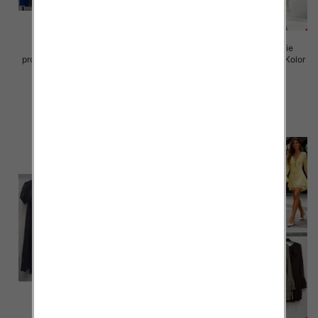
Sukienki damskie (Włoskie
Sukienki damskie (Włoskie
produkt) Roz Standard, Mix Kolor
produkt) Roz Standard, Mix Kolor
Paczka 5 szt
Paczka 5 szt
35.00 zł
50.00 zł
szczegóły
szczegóły