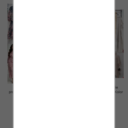
Sukienki damskie (Włoskie
Sukienki damskie (Włoskie
produkt) Roz Standard, Mix Kolor
produkt) Roz Standard, Mix Kolor
Paczka 5 szt
Paczka 5 szt
105.00 zł
105.00 zł
szczegóły
szczegóły