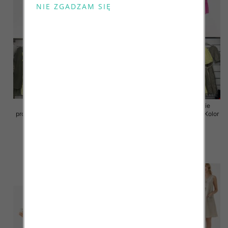
Sukienki damskie (Włoskie
Sukienki damskie (Włoskie
produkt) Roz Standard, Mix Kolor
produkt) Roz Standard, Mix Kolor
Paczka 5 szt
Paczka 5 szt
46.00 zł
55.00 zł
szczegóły
szczegóły