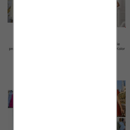
Sukienki damskie (Włoskie
Sukienki damskie (Włoskie
produkt) Roz Standard, Mix Kolor
produkt) Roz Standard, Mix Kolor
Paczka 5 szt
Paczka 5 szt
57.00 zł
46.00 zł
szczegóły
szczegóły