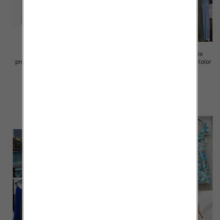
Sukienki damskie (Włoskie
Sukienki damskie (Włoskie
produkt) Roz Standard, Mix Kolor
produkt) Roz Standard, Mix Kolor
Paczka 5 szt
Paczka 5 szt
45.00 zł
43.00 zł
szczegóły
szczegóły