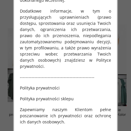
dokonanego wcześniej.
Paczka 5 szt
Paczka 5 szt
35.00 zł
35.00 zł
Dodatkowe informacje, w tym o
szczegóły
szczegóły
przysługujących uprawnieniach (prawo
dostępu, sprostowania oraz usunięcia Twoich
danych, ograniczenia ich przetwarzania,
prawo do ich przenoszenia, niepodlegania
zautomatyzowanemu podejmowaniu decyzji,
w tym profilowaniu, a także prawo wyrażenia
sprzeciwu wobec przetwarzania Twoich
danych osobowych) znajdziesz w Polityce
prywatności.
---------------------------------------------------
Polityka prywatności
Polityka prywatności sklepu
Zapewniamy naszym Klientom pełne
Sukienki damskie (Włoskie
Sukienki damskie (Włoskie
produkt) Roz Standard, Mix Kolor
produkt) Roz Standard, Mix Kolor
poszanowanie ich prywatności oraz ochronę
Paczka 5 szt
Paczka 5 szt
ich danych osobowych.
35.00 zł
35.00 zł