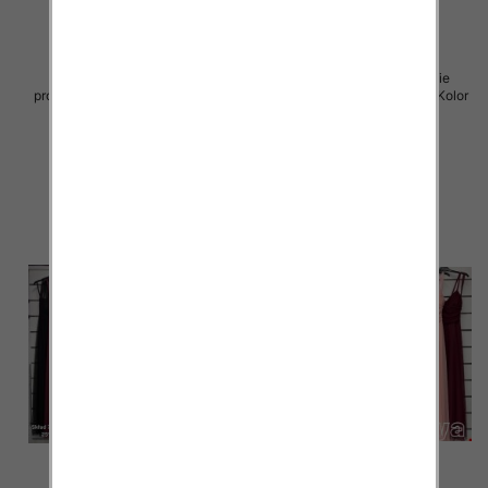
Sukienki damskie (Włoskie
Sukienki damskie (Włoskie
produkt) Roz Standard, Mix Kolor
produkt) Roz Standard, Mix Kolor
Paczka 5 szt
Paczka 5 szt
60.00 zł
60.00 zł
szczegóły
szczegóły