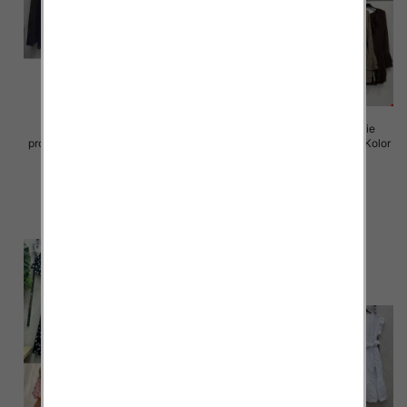
Sukienki damskie (Włoskie
Sukienki damskie (Włoskie
produkt) Roz Standard, Mix Kolor
produkt) Roz Standard, Mix Kolor
Paczka 5 szt
Paczka 5 szt
65.00 zł
72.00 zł
szczegóły
szczegóły