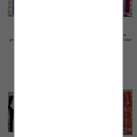
Sukienki damskie (Włoskie
Sukienki damskie (Włoskie
produkt) Roz Standard, Mix Kolor
produkt) Roz Standard, Mix Kolor
Paczka 5 szt
Paczka 5 szt
70.00 zł
70.00 zł
szczegóły
szczegóły