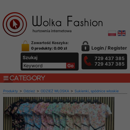
Zawartość Koszyka:
Login
/
Register
0 produkty: 0.00 zł
Szukaj
729 437 385
729 437 385
CATEGORY
>
>
>
Produkty
Odzież
ODZIEŻ WŁOSKA
Sukienki, spódnice włoskie