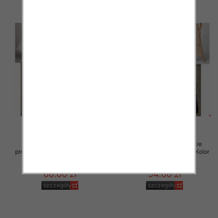
Spódnice damskie (Włoskie
Spódnice damskie (Włoskie
produkt) Roz Standard, Mix Kolor
produkt) Roz Standard, Mix Kolor
Paczka 5 szt
Paczka 5 szt
60.00 zł
54.00 zł
szczegóły
szczegóły