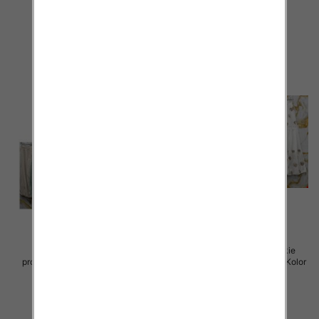
75.00 zł
75.00 zł
szczegóły
szczegóły
Spódnice damskie (Włoskie
Spódnice damskie (Włoskie
produkt) Roz Standard, Mix Kolor
produkt) Roz Standard, Mix Kolor
Paczka 5 szt
Paczka 5 szt
44.00 zł
40.00 zł
szczegóły
szczegóły