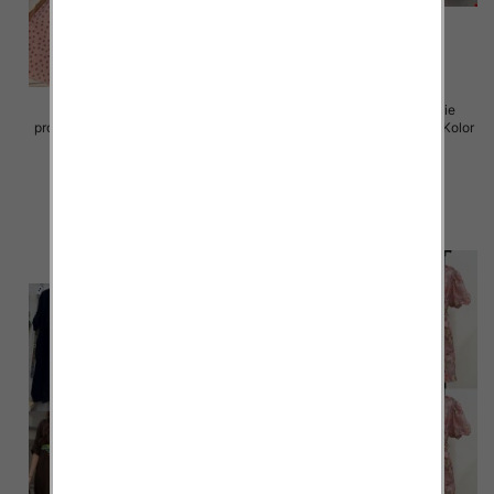
Sukienki damskie (Włoskie
Sukienki damskie (Włoskie
produkt) Roz Standard, Mix Kolor
produkt) Roz Standard, Mix Kolor
Paczka 5 szt
Paczka 5 szt
72.00 zł
77.00 zł
szczegóły
szczegóły