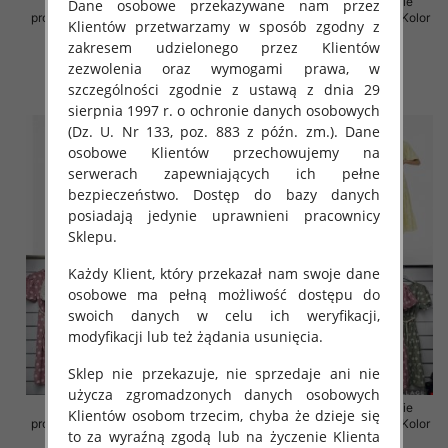
Sukienki damskie (Włoskie
Sukienki damskie (Włoskie
Dane osobowe przekazywane nam przez
produkt) Roz Standard, Mix Kolor
produkt) Roz Standard, Mix Kolor
Klientów przetwarzamy w sposób zgodny z
Paczka 5 szt
Paczka 5 szt
zakresem udzielonego przez Klientów
35.00 zł
36.00 zł
zezwolenia oraz wymogami prawa, w
szczegóły
szczegóły
szczególności zgodnie z ustawą z dnia 29
sierpnia 1997 r. o ochronie danych osobowych
(Dz. U. Nr 133, poz. 883 z późn. zm.). Dane
osobowe Klientów przechowujemy na
serwerach zapewniających ich pełne
bezpieczeństwo. Dostęp do bazy danych
posiadają jedynie uprawnieni pracownicy
Sklepu.
Każdy Klient, który przekazał nam swoje dane
osobowe ma pełną możliwość dostępu do
swoich danych w celu ich weryfikacji,
modyfikacji lub też żądania usunięcia.
Sklep nie przekazuje, nie sprzedaje ani nie
użycza zgromadzonych danych osobowych
Sukienki damskie (Włoskie
Sukienki damskie (Włoskie
Klientów osobom trzecim, chyba że dzieje się
produkt) Roz Standard, Mix Kolor
produkt) Roz Standard, Mix Kolor
to za wyraźną zgodą lub na życzenie Klienta
Paczka 5 szt
Paczka 5 szt