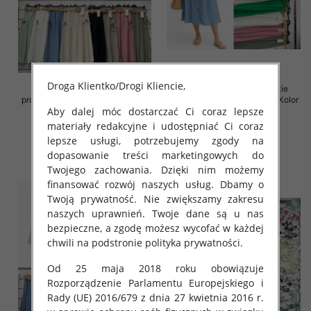
Droga Klientko/Drogi Kliencie,
Spódnice damskie (Włoskie
Spódnice damskie (Włoskie
produkt) Roz Standard, Mix Kolor
produkt) Roz Standard, Mix Kolor
Aby dalej móc dostarczać Ci coraz lepsze
Paczka 5 szt
Paczka 5 szt
materiały redakcyjne i udostępniać Ci coraz
38.00 zł
35.00 zł
lepsze usługi, potrzebujemy zgody na
szczegóły
szczegóły
dopasowanie treści marketingowych do
Twojego zachowania. Dzięki nim możemy
finansować rozwój naszych usług. Dbamy o
Twoją prywatność. Nie zwiększamy zakresu
naszych uprawnień. Twoje dane są u nas
bezpieczne, a zgodę możesz wycofać w każdej
chwili na podstronie polityka prywatności.
Od 25 maja 2018 roku obowiązuje
Rozporządzenie Parlamentu Europejskiego i
Rady (UE) 2016/679 z dnia 27 kwietnia 2016 r.