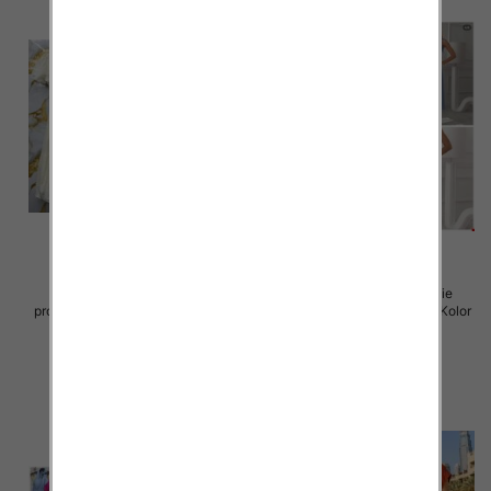
Sukienki damskie (Włoskie
Sukienki damskie (Włoskie
produkt) Roz Standard, Mix Kolor
produkt) Roz Standard, Mix Kolor
Paczka 5 szt
Paczka 5 szt
57.00 zł
46.00 zł
szczegóły
szczegóły