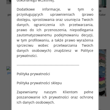
dokonanego wcześniej.
Dodatkowe informacje, w tym o
Sukienki damskie (Włoskie
Sukienki damskie (Włoskie
przysługujących uprawnieniach (prawo
produkt) Roz Standard, Mix Kolor
produkt) Roz Standard, Mix Kolor
Paczka 5 szt
Paczka 5 szt
dostępu, sprostowania oraz usunięcia Twoich
danych, ograniczenia ich przetwarzania,
35.00 zł
35.00 zł
prawo do ich przenoszenia, niepodlegania
szczegóły
szczegóły
zautomatyzowanemu podejmowaniu decyzji,
w tym profilowaniu, a także prawo wyrażenia
sprzeciwu wobec przetwarzania Twoich
danych osobowych) znajdziesz w Polityce
prywatności.
---------------------------------------------------
Polityka prywatności
Polityka prywatności sklepu
Zapewniamy naszym Klientom pełne
poszanowanie ich prywatności oraz ochronę
ich danych osobowych.