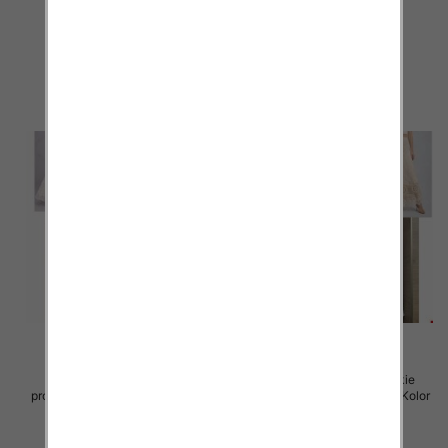
Paczka 5 szt
Paczka 5 szt
105.00 zł
105.00 zł
szczegóły
szczegóły
Spódnice damskie (Włoskie
Spódnice damskie (Włoskie
produkt) Roz Standard, Mix Kolor
produkt) Roz Standard, Mix Kolor
Paczka 5 szt
Paczka 5 szt
60.00 zł
60.00 zł