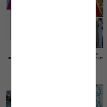
Sukienki damskie (Włoskie
Sukienki damskie (Włoskie
produkt) Roz Standard, Mix Kolor
produkt) Roz Standard, Mix Kolor
Paczka 5 szt
Paczka 5 szt
45.00 zł
43.00 zł
szczegóły
szczegóły