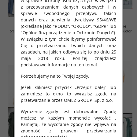
w sprawie ochrony osób fizycznych w związku
z przetwarzaniem danych osobowych i w
sprawie swobodnego przepływu takich
danych oraz uchylenia dyrektywy 95/46/WE
(określane jako "RODO", "ORODO", "GDPR" lub
Spódnice damskie (Włoskie
Sukienki damskie (Włoskie
produkt) Roz Standard, Mix Kolor
produkt) Roz Standard, Mix Kolor
"Ogólne Rozporządzenie o Ochronie Danych").
Paczka 5 szt
Paczka 5 szt
W związku z tym chcielibyśmy poinformować
35.00 zł
35.00 zł
Cię o przetwarzaniu Twoich danych oraz
zasadach, na jakich odbywa się to po dniu 25
szczegóły
szczegóły
maja 2018 roku. Poniżej znajdziesz
podstawowe informacje na ten temat.
Potrzebujemy na to Twojej zgody.
Jeżeli klikniesz przycisk „Przejdź dalej” lub
zamkniesz to okno, to wyrazisz zgodę na
przetwarzanie przez OMEZ GROUP
Sp. z o.o.
Wyrażenie zgody jest dobrowolne. Zgodę
możesz w każdym momencie wycofać .
Pamiętaj, że wycofanie zgody nie wpływa na
zgodność z prawem przetwarzania