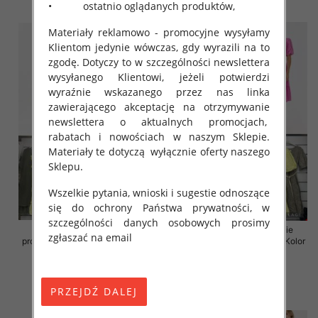
szczegóły
szczegóły
• ostatnio oglądanych produktów,
Materiały reklamowo - promocyjne wysyłamy
Klientom jedynie wówczas, gdy wyrazili na to
zgodę. Dotyczy to w szczególności newslettera
wysyłanego Klientowi, jeżeli potwierdzi
wyraźnie wskazanego przez nas linka
zawierającego akceptację na otrzymywanie
newslettera o aktualnych promocjach,
rabatach i nowościach w naszym Sklepie.
Materiały te dotyczą wyłącznie oferty naszego
Sklepu.
Wszelkie pytania, wnioski i sugestie odnoszące
się do ochrony Państwa prywatności, w
szczególności danych osobowych prosimy
Sukienki damskie (Włoskie
Sukienki damskie (Włoskie
zgłaszać na email
produkt) Roz Standard, Mix Kolor
produkt) Roz Standard, Mix Kolor
Paczka 5 szt
Paczka 5 szt
46.00 zł
55.00 zł
szczegóły
szczegóły