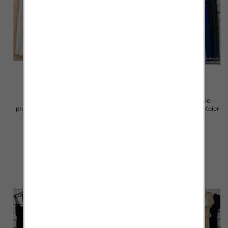
Spódnice damskie (Włoskie
Sukienki damskie (Włoskie
produkt) Roz Standard, Mix Kolor
produkt) Roz Standard, Mix Kolor
Paczka 5 szt
Paczka 5 szt
43.00 zł
54.00 zł
szczegóły
szczegóły