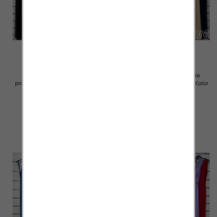
Sukienki damskie (Włoskie
Sukienki damskie (Włoskie
produkt) Roz Standard, Mix Kolor
produkt) Roz Standard, Mix Kolor
Paczka 5 szt
Paczka 5 szt
54.00 zł
75.00 zł
szczegóły
szczegóły