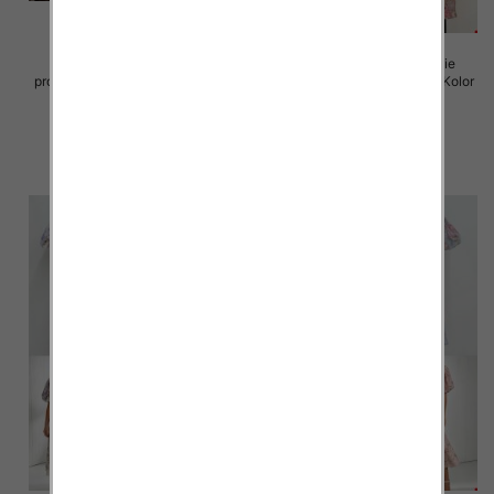
Sukienki damskie (Włoskie
Sukienki damskie (Włoskie
produkt) Roz Standard, Mix Kolor
produkt) Roz Standard, Mix Kolor
Paczka 5 szt
Paczka 5 szt
82.00 zł
93.00 zł
szczegóły
szczegóły