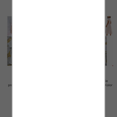
Sukienki damskie (Włoskie
Sukienki damskie (Włoskie
produkt) Roz Standard, Mix Kolor
produkt) Roz Standard, Mix Kolor
Paczka 5 szt
Paczka 5 szt
45.00 zł
57.00 zł
szczegóły
szczegóły