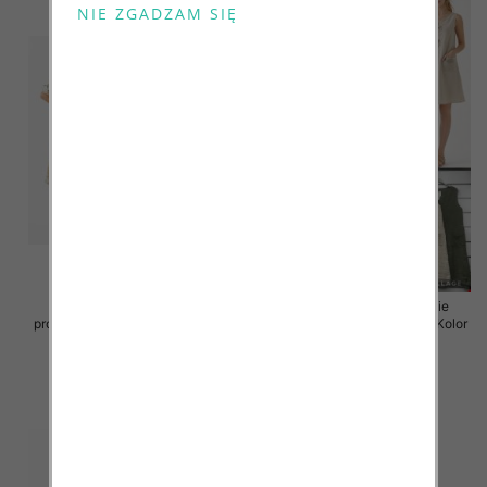
Sukienki damskie (Włoskie
Sukienki damskie (Włoskie
produkt) Roz Standard, Mix Kolor
produkt) Roz Standard, Mix Kolor
Paczka 5 szt
Paczka 5 szt
55.00 zł
55.00 zł
szczegóły
szczegóły