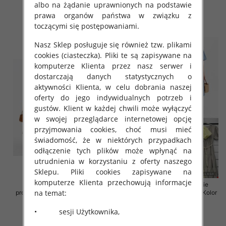
albo na żądanie uprawnionych na podstawie
43.00 zł
43.00 zł
prawa organów państwa w związku z
szczegóły
szczegóły
toczącymi się postępowaniami.
Nasz Sklep posługuje się również tzw. plikami
cookies (ciasteczka). Pliki te są zapisywane na
komputerze Klienta przez nasz serwer i
dostarczają danych statystycznych o
aktywności Klienta, w celu dobrania naszej
oferty do jego indywidualnych potrzeb i
gustów. Klient w każdej chwili może wyłączyć
w swojej przeglądarce internetowej opcję
przyjmowania cookies, choć musi mieć
świadomość, że w niektórych przypadkach
odłączenie tych plików może wpłynąć na
utrudnienia w korzystaniu z oferty naszego
Sklepu. Pliki cookies zapisywane na
komputerze Klienta przechowują informacje
Sukienki damskie (Włoskie
Sukienki damskie (Włoskie
na temat:
produkt) Roz Standard, Mix Kolor
produkt) Roz Standard, Mix Kolor
Paczka 5 szt
Paczka 5 szt
• sesji Użytkownika,
43.00 zł
45.00 zł