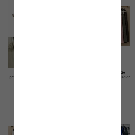
Sukienki damskie (Włoskie
Spódnice damskie (Włoskie
produkt) Roz Standard, Mix Kolor
produkt) Roz Standard, Mix Kolor
Paczka 5 szt
Paczka 5 szt
65.00 zł
69.00 zł
szczegóły
szczegóły