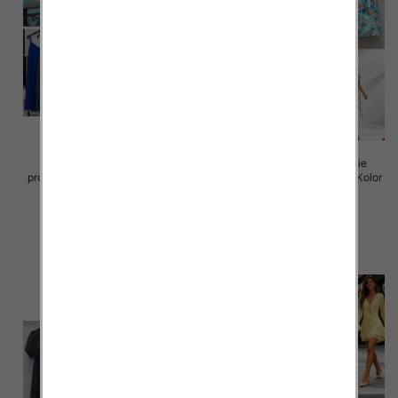
Sukienki damskie (Włoskie
Sukienki damskie (Włoskie
produkt) Roz Standard, Mix Kolor
produkt) Roz Standard, Mix Kolor
Paczka 5 szt
Paczka 5 szt
35.00 zł
50.00 zł
szczegóły
szczegóły