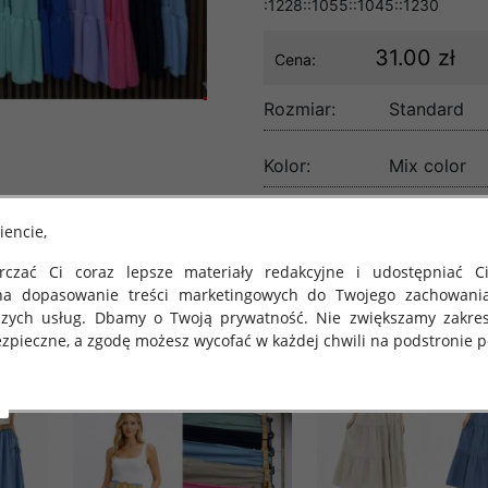
:1228::1055::1045::1230
31.00 zł
Cena:
Rozmiar:
Standard
Kolor:
Mix color
lość:
iencie,
czać Ci coraz lepsze materiały redakcyjne i udostępniać Ci
na dopasowanie treści marketingowych do Twojego zachowani
szych usług. Dbamy o Twoją prywatność. Nie zwiększamy zakre
zpieczne, a zgodę możesz wycofać w każdej chwili na podstronie po
 obowiązuje Rozporządzenie Parlamentu Europejskiego i Rady (U
rawie ochrony osób fizycznych w związku z przetwarzaniem danych
 takich danych oraz uchylenia dyrektywy 95/46/WE (określane 
ozporządzenie o Ochronie Danych"). W związku z tym chcielibyś
 danych oraz zasadach, na jakich odbywa się to po dniu 25 ma