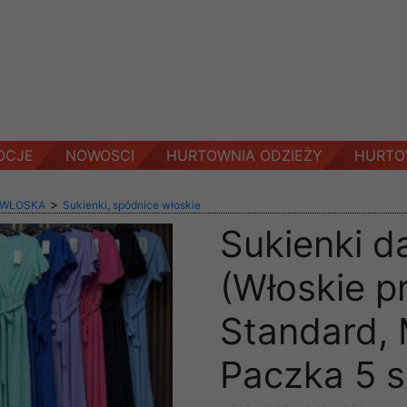
OCJE
NOWOSCI
HURTOWNIA ODZIEŻY
HURTO
>
 WŁOSKA
Sukienki, spódnice włoskie
Sukienki d
(Włoskie p
Standard, 
Paczka 5 s