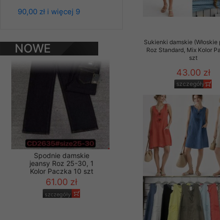
Spodnie damskie
jeansy Roz 25-30, 1
Materiały reklamowo -
90,00 zł i więcej 9
Kolor Paczka 10 szt
szczególności newsle
61.00 zł
zawierającego akcept
szczegóły
naszym Sklepie. Materi
Sukienki damskie (Włoskie 
NOWE
Roz Standard, Mix Kolor P
szt
PRODUKTY
Wszelkie pytania, wni
osobowych prosimy zgł
43.00 zł
szczegóły
Spodnie damskie
jeansy Roz 25-30, 1
Kolor Paczka 10 szt
61.00 zł