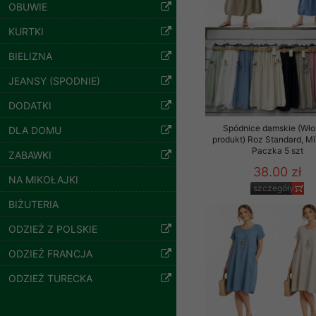
znajdziesz podstawowe
OBUWIE
Potrzebujemy na to Two
KURTKI
BIELIZNA
Jeżeli klikniesz przyc
GROUP
Sp. z o.o.
JEANSY (SPODNIE)
Spodnie damskie
jeansy Roz 25-30, 1
Wyrażenie zgody jest 
DODATKI
Kolor Paczka 10 szt
wpływa na zgodność z 
61.00 zł
Spódnice damskie (Wło
DLA DOMU
Dodatkowe informacje,
produkt) Roz Standard, Mi
szczegóły
Paczka 5 szt
Twoich danych, ograni
ZABAWKI
podejmowaniu decyzji
38.00 zł
NA MIKOŁAJKI
danych osobowych) znaj
szczegóły
BIŻUTERIA
-------------------------------
ODZIEŻ Z POLSKIE
Polityka prywatności
ODZIEŻ FRANCJA
Polityka prywatności s
ODZIEŻ TURECKA
Zapewniamy naszym Kli
Dane osobowe przekaz