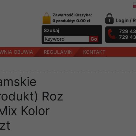
Zawartość Koszyka:
Login
/
R
0 produkty: 0.00 zł
Szukaj
729 4
729 4
WNIA OBUWIA
REGULAMIN
KONTAKT
amskie
rodukt) Roz
Mix Kolor
zt