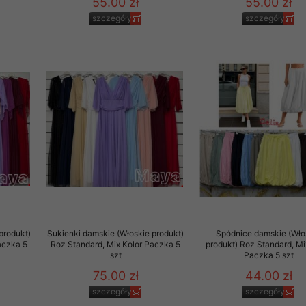
55.00 zł
55.00 zł
szczegóły
szczegóły
produkt)
Sukienki damskie (Włoskie produkt)
Spódnice damskie (Wło
aczka 5
Roz Standard, Mix Kolor Paczka 5
produkt) Roz Standard, Mi
szt
Paczka 5 szt
75.00 zł
44.00 zł
szczegóły
szczegóły