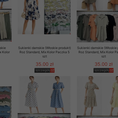
rzetwarzanie przez OMEZ
że wycofanie zgody nie
skie
Sukienki damskie (Włoskie produkt)
Sukienki damskie (Włoskie 
towania oraz usunięcia
x Kolor
Roz Standard, Mix Kolor Paczka 5
Roz Standard, Mix Kolor P
szt
szt
ania zautomatyzowanemu
 przetwarzania Twoich
35.00 zł
35.00 zł
szczegóły
szczegóły
ych osobowych.
sem udzielonego przez