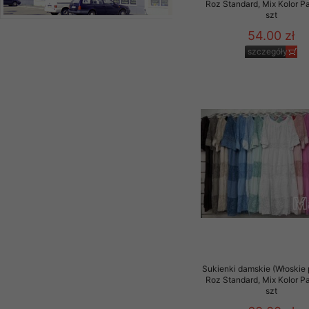
Roz Standard, Mix Kolor P
szt
54.00 zł
szczegóły
Sukienki damskie (Włoskie 
Roz Standard, Mix Kolor P
szt