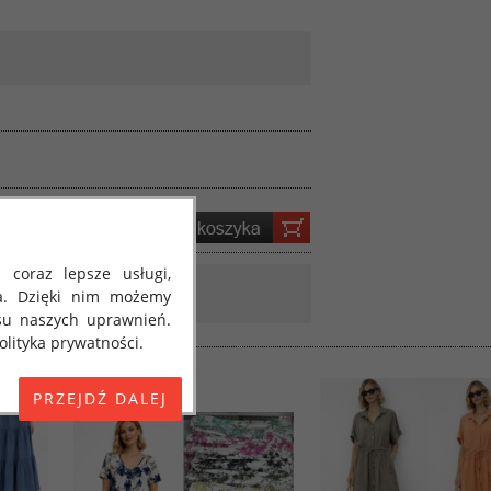
 coraz lepsze usługi,
a. Dzięki nim możemy
su naszych uprawnień.
lityka prywatności.
E) 2016/679 z dnia 27
 osobowych i w sprawie
jako "RODO", "ORODO",
my poinformować Cię o
ja 2018 roku. Poniżej