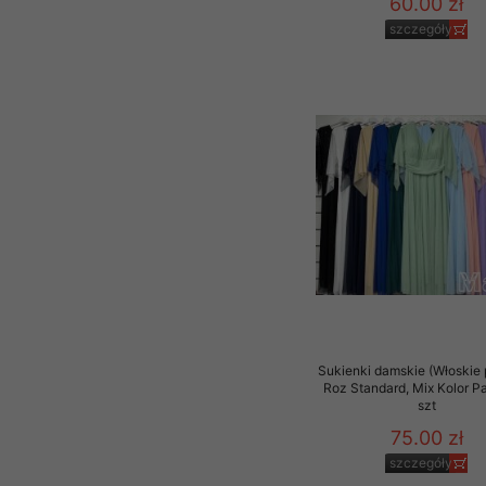
60.00 zł
szczegóły
Sukienki damskie (Włoskie 
Roz Standard, Mix Kolor P
szt
75.00 zł
szczegóły