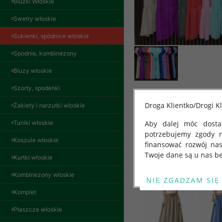
Bluzki Włoskie
Swetry włoskie
Sukienki, spódnice włoskie
Spodnie, kombinezony
Bluzy włoskie
Spodnie damskie
Szorty, spodenki
jeansy Roz 29-36, 1
Kolor Paczka 10 szt
Droga Klientko/Drogi Kl
Żakiety i narzutki włoskie
57.00 zł
Tuniki włoskie
Aby dalej móc dostar
szczegóły
potrzebujemy zgody 
Koszule włoskie
finansować rozwój na
Inne produkty
Twoje dane są u nas be
Kurtki włoskie
Od 25 maja 2018 roku
Kombinezony włoskie
kwietnia 2016 r. w sp
Komplet
swobodnego przepływu
"GDPR" lub "Ogólne R
Płaszcze włoskie
przetwarzaniu Twoich