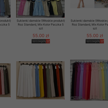
to zgodę. Dotyczy to w
anego przez nas linka
batach i nowościach w
produkt)
Sukienki damskie (Włoskie produkt)
Sukienki damskie (Włoskie 
aczka 5
Roz Standard, Mix Kolor Paczka 5
Roz Standard, Mix Kolor P
szt
szt
w szczególności danych
55.00 zł
55.00 zł
szczegóły
szczegóły