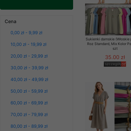
Klientów zezwolenia 
ochronie danych osobo
serwerach zapewniają
Spodnie damskie
Cena
jeansy Roz 25-30, 1
pracownicy Sklepu.
Kolor Paczka 10 szt
0,00 zł - 9,99 zł
61.00 zł
Każdy Klient, który p
Sukienki damskie (Włoskie 
ich weryfikacji, modyfik
szczegóły
10,00 zł - 19,99 zł
Roz Standard, Mix Kolor P
szt
Sklep nie przekazuje,
20,00 zł - 29,99 zł
35.00 zł
chyba że dzieje się t
prawa organów państwa
szczegóły
30,00 zł - 39,99 zł
Nasz Sklep posługuje si
40,00 zł - 49,99 zł
przez nasz serwer i do
jego indywidualnych po
50,00 zł - 59,99 zł
opcję przyjmowania co
może wpłynąć na utrud
60,00 zł - 69,99 zł
Klienta przechowują in
70,00 zł - 79,99 zł
• sesji Użytkownik
80,00 zł - 89,99 zł
• ostatnio oglądany