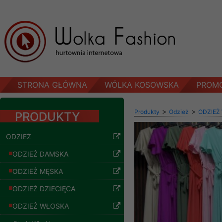
STRONA GŁÓWNA
WÓLKA KOSOWSKA
PROM
>
>
Produkty
Odzież
ODZIEŻ
PRODUKTY
ODZIEŻ
ODZIEŻ DAMSKA
ODZIEŻ MĘSKA
ODZIEŻ DZIECIĘCA
ODZIEŻ WŁOSKA