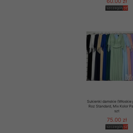
60.00 zł
szczegóły
Sukienki damskie (Włoskie 
Roz Standard, Mix Kolor P
szt
75.00 zł
szczegóły