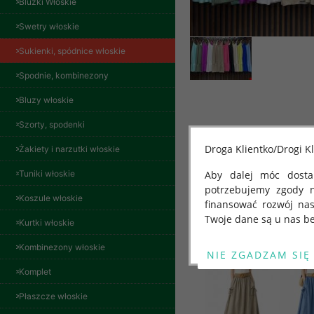
Bluzki Włoskie
Swetry włoskie
Sukienki, spódnice włoskie
Spodnie, kombinezony
Bluzy włoskie
Szorty, spodenki
Spodnie damskie
jeansy Roz 29-36, 1
Droga Klientko/Drogi Kl
Żakiety i narzutki włoskie
Kolor Paczka 10 szt
57.00 zł
Tuniki włoskie
Aby dalej móc dostar
potrzebujemy zgody 
szczegóły
Koszule włoskie
finansować rozwój na
Inne produkty
Twoje dane są u nas be
Kurtki włoskie
Od 25 maja 2018 roku
Kombinezony włoskie
kwietnia 2016 r. w sp
Komplet
swobodnego przepływu
"GDPR" lub "Ogólne R
Płaszcze włoskie
przetwarzaniu Twoich