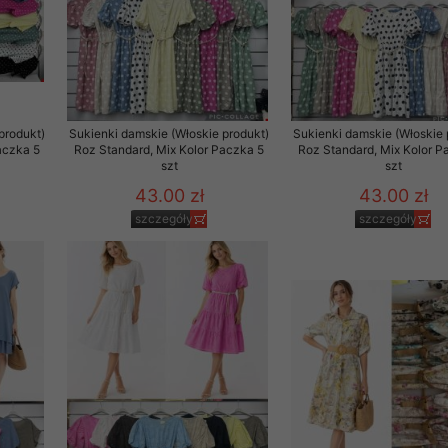
29 sierpnia 1997 r. o
entów przechowujemy na
ją jedynie uprawnieni
o swoich danych w celu
produkt)
Sukienki damskie (Włoskie produkt)
Sukienki damskie (Włoskie 
aczka 5
Roz Standard, Mix Kolor Paczka 5
Roz Standard, Mix Kolor P
szt
szt
ientów osobom trzecim,
43.00 zł
43.00 zł
awnionych na podstawie
szczegóły
szczegóły
ne na komputerze Klienta
brania naszej oferty do
zeglądarce internetowej
odłączenie tych plików
pisywane na komputerze