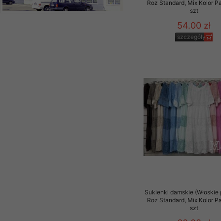
Roz Standard, Mix Kolor P
szt
54.00 zł
szczegóły
Sukienki damskie (Włoskie 
Roz Standard, Mix Kolor P
szt