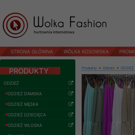
STRONA GŁÓWNA
WÓLKA KOSOWSKA
PROM
>
>
Produkty
Odzież
ODZIEŻ
PRODUKTY
ODZIEŻ
ODZIEŻ DAMSKA
ODZIEŻ MĘSKA
ODZIEŻ DZIECIĘCA
ODZIEŻ WŁOSKA