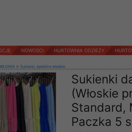
OCJE
NOWOSCI
HURTOWNIA ODZIEŻY
HURTO
>
 WŁOSKA
Sukienki, spódnice włoskie
Sukienki d
(Włoskie p
Standard, 
Paczka 5 s