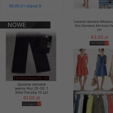
Spodnie damskie
Materiały reklamowo -
90,00 zł i więcej 9
jeansy Roz 25-30, 1
szczególności newsle
Kolor Paczka 10 szt
zawierającego akcept
61.00 zł
naszym Sklepie. Materi
Sukienki damskie (Włoskie 
NOWE
szczegóły
Roz Standard, Mix Kolor P
szt
PRODUKTY
Wszelkie pytania, wni
osobowych prosimy zgł
43.00 zł
szczegóły
Spodnie damskie
jeansy Roz 25-30, 1
Kolor Paczka 10 szt