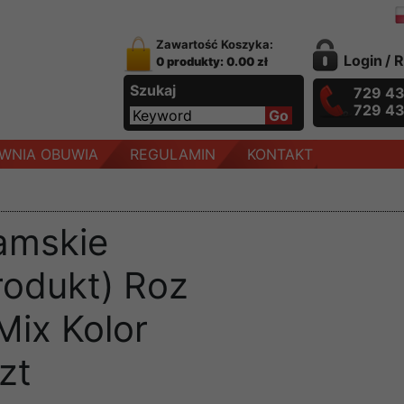
Zawartość Koszyka:
Login
/
R
0 produkty: 0.00 zł
Szukaj
729 4
729 4
WNIA OBUWIA
REGULAMIN
KONTAKT
amskie
rodukt) Roz
Mix Kolor
zt