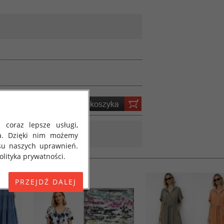
 coraz lepsze usługi,
a. Dzięki nim możemy
su naszych uprawnień.
lityka prywatności.
E) 2016/679 z dnia 27
 osobowych i w sprawie
jako "RODO", "ORODO",
my poinformować Cię o
ja 2018 roku. Poniżej