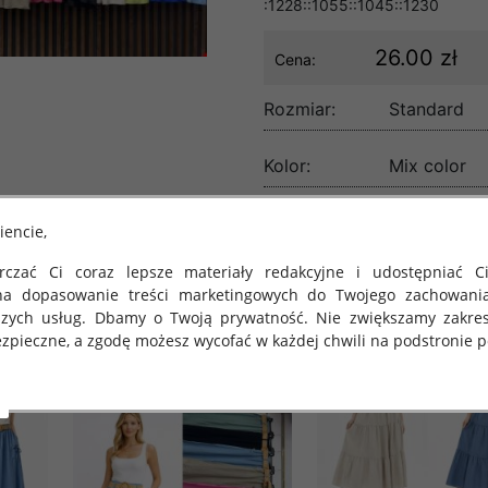
:1228::1055::1045::1230
26.00 zł
Cena:
Rozmiar:
Standard
Kolor:
Mix color
lość:
iencie,
czać Ci coraz lepsze materiały redakcyjne i udostępniać Ci
na dopasowanie treści marketingowych do Twojego zachowani
szych usług. Dbamy o Twoją prywatność. Nie zwiększamy zakre
zpieczne, a zgodę możesz wycofać w każdej chwili na podstronie po
 obowiązuje Rozporządzenie Parlamentu Europejskiego i Rady (U
rawie ochrony osób fizycznych w związku z przetwarzaniem danych
 takich danych oraz uchylenia dyrektywy 95/46/WE (określane 
ozporządzenie o Ochronie Danych"). W związku z tym chcielibyś
 danych oraz zasadach, na jakich odbywa się to po dniu 25 ma