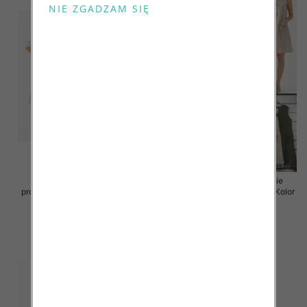
Sukienki damskie (Włoskie
Sukienki damskie (Włoskie
produkt) Roz Standard, Mix Kolor
produkt) Roz Standard, Mix Kolor
Paczka 5 szt
Paczka 5 szt
55.00 zł
55.00 zł
szczegóły
szczegóły