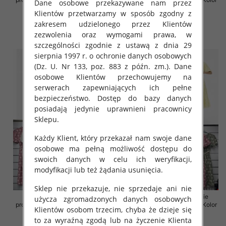
Dane osobowe przekazywane nam przez
Paczka 5 szt
Paczka 5 szt
Klientów przetwarzamy w sposób zgodny z
35.00 zł
36.00 zł
zakresem udzielonego przez Klientów
zezwolenia oraz wymogami prawa, w
szczegóły
szczegóły
szczególności zgodnie z ustawą z dnia 29
sierpnia 1997 r. o ochronie danych osobowych
(Dz. U. Nr 133, poz. 883 z późn. zm.). Dane
osobowe Klientów przechowujemy na
serwerach zapewniających ich pełne
bezpieczeństwo. Dostęp do bazy danych
posiadają jedynie uprawnieni pracownicy
Sklepu.
Każdy Klient, który przekazał nam swoje dane
osobowe ma pełną możliwość dostępu do
swoich danych w celu ich weryfikacji,
modyfikacji lub też żądania usunięcia.
Sklep nie przekazuje, nie sprzedaje ani nie
Sukienki damskie (Włoskie
Sukienki damskie (Włoskie
użycza zgromadzonych danych osobowych
produkt) Roz Standard, Mix Kolor
produkt) Roz Standard, Mix Kolor
Klientów osobom trzecim, chyba że dzieje się
Paczka 5 szt
Paczka 5 szt
to za wyraźną zgodą lub na życzenie Klienta