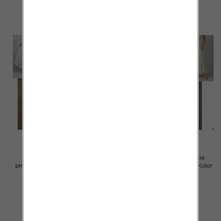
Spódnice damskie (Włoskie
Spódnice damskie (Włoskie
produkt) Roz Standard, Mix Kolor
produkt) Roz Standard, Mix Kolor
Paczka 5 szt
Paczka 5 szt
60.00 zł
60.00 zł
szczegóły
szczegóły