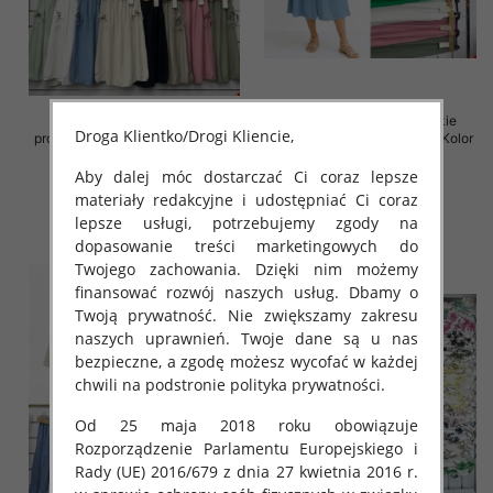
Spódnice damskie (Włoskie
Spódnice damskie (Włoskie
Droga Klientko/Drogi Kliencie,
produkt) Roz Standard, Mix Kolor
produkt) Roz Standard, Mix Kolor
Paczka 5 szt
Paczka 5 szt
Aby dalej móc dostarczać Ci coraz lepsze
38.00 zł
35.00 zł
materiały redakcyjne i udostępniać Ci coraz
szczegóły
szczegóły
lepsze usługi, potrzebujemy zgody na
dopasowanie treści marketingowych do
Twojego zachowania. Dzięki nim możemy
finansować rozwój naszych usług. Dbamy o
Twoją prywatność. Nie zwiększamy zakresu
naszych uprawnień. Twoje dane są u nas
bezpieczne, a zgodę możesz wycofać w każdej
chwili na podstronie polityka prywatności.
Od 25 maja 2018 roku obowiązuje
Rozporządzenie Parlamentu Europejskiego i
Rady (UE) 2016/679 z dnia 27 kwietnia 2016 r.