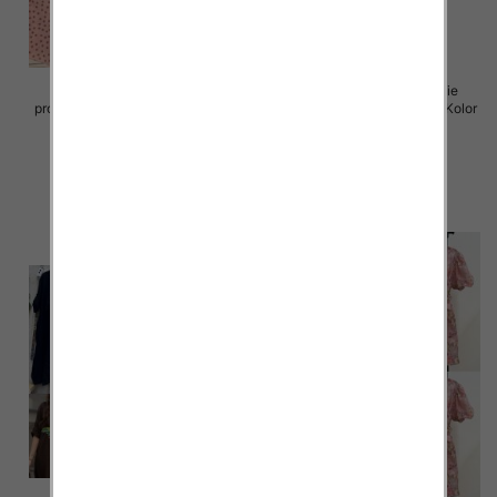
Sukienki damskie (Włoskie
Sukienki damskie (Włoskie
produkt) Roz Standard, Mix Kolor
produkt) Roz Standard, Mix Kolor
Paczka 5 szt
Paczka 5 szt
72.00 zł
77.00 zł
szczegóły
szczegóły