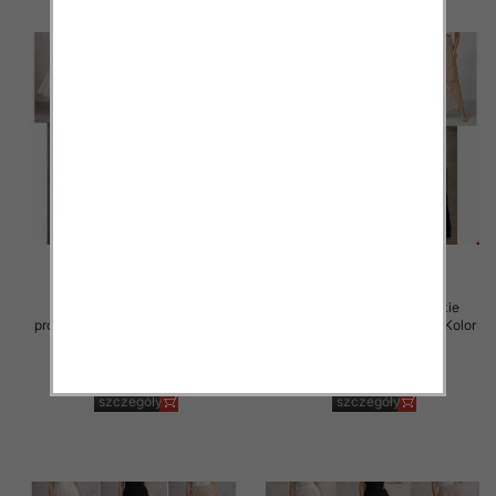
Spódnice damskie (Włoskie
Spódnice damskie (Włoskie
produkt) Roz Standard, Mix Kolor
produkt) Roz Standard, Mix Kolor
Paczka 5 szt
Paczka 5 szt
60.00 zł
54.00 zł
szczegóły
szczegóły