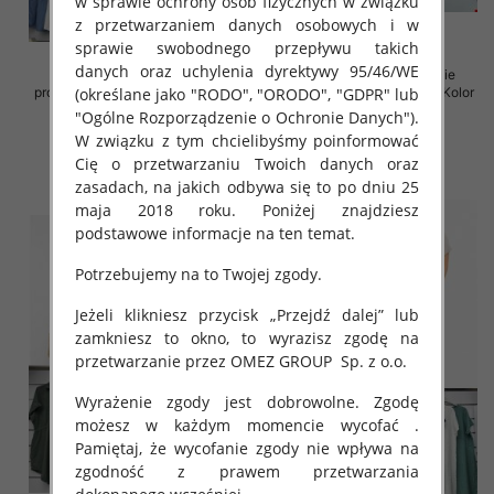
w sprawie ochrony osób fizycznych w związku
z przetwarzaniem danych osobowych i w
sprawie swobodnego przepływu takich
danych oraz uchylenia dyrektywy 95/46/WE
Spódnice damskie (Włoskie
Sukienki damskie (Włoskie
(określane jako "RODO", "ORODO", "GDPR" lub
produkt) Roz Standard, Mix Kolor
produkt) Roz Standard, Mix Kolor
Paczka 5 szt
Paczka 5 szt
"Ogólne Rozporządzenie o Ochronie Danych").
W związku z tym chcielibyśmy poinformować
35.00 zł
35.00 zł
Cię o przetwarzaniu Twoich danych oraz
szczegóły
szczegóły
zasadach, na jakich odbywa się to po dniu 25
maja 2018 roku. Poniżej znajdziesz
podstawowe informacje na ten temat.
Potrzebujemy na to Twojej zgody.
Jeżeli klikniesz przycisk „Przejdź dalej” lub
zamkniesz to okno, to wyrazisz zgodę na
przetwarzanie przez OMEZ GROUP
Sp. z o.o.
Wyrażenie zgody jest dobrowolne. Zgodę
możesz w każdym momencie wycofać .
Pamiętaj, że wycofanie zgody nie wpływa na
zgodność z prawem przetwarzania