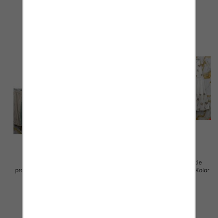
szczegóły
szczegóły
Spódnice damskie (Włoskie
Spódnice damskie (Włoskie
produkt) Roz Standard, Mix Kolor
produkt) Roz Standard, Mix Kolor
Paczka 5 szt
Paczka 5 szt
44.00 zł
40.00 zł
szczegóły
szczegóły