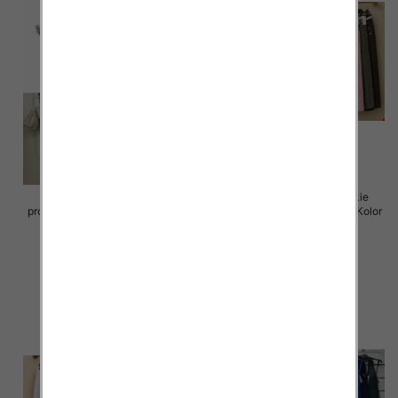
Sukienki damskie (Włoskie
Spódnice damskie (Włoskie
produkt) Roz Standard, Mix Kolor
produkt) Roz Standard, Mix Kolor
Paczka 5 szt
Paczka 5 szt
65.00 zł
69.00 zł
szczegóły
szczegóły