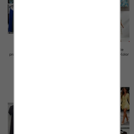
Sukienki damskie (Włoskie
Sukienki damskie (Włoskie
produkt) Roz Standard, Mix Kolor
produkt) Roz Standard, Mix Kolor
Paczka 5 szt
Paczka 5 szt
35.00 zł
50.00 zł
szczegóły
szczegóły