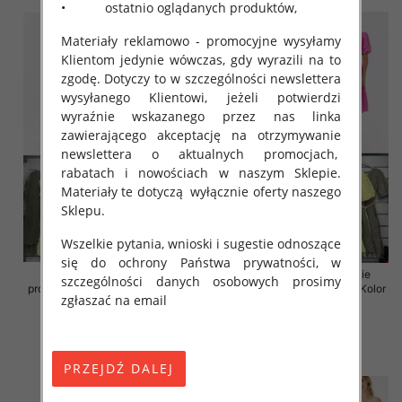
• ostatnio oglądanych produktów,
Materiały reklamowo - promocyjne wysyłamy
Klientom jedynie wówczas, gdy wyrazili na to
zgodę. Dotyczy to w szczególności newslettera
wysyłanego Klientowi, jeżeli potwierdzi
wyraźnie wskazanego przez nas linka
zawierającego akceptację na otrzymywanie
newslettera o aktualnych promocjach,
rabatach i nowościach w naszym Sklepie.
Materiały te dotyczą wyłącznie oferty naszego
Sklepu.
Wszelkie pytania, wnioski i sugestie odnoszące
się do ochrony Państwa prywatności, w
Sukienki damskie (Włoskie
Sukienki damskie (Włoskie
szczególności danych osobowych prosimy
produkt) Roz Standard, Mix Kolor
produkt) Roz Standard, Mix Kolor
zgłaszać na email
Paczka 5 szt
Paczka 5 szt
46.00 zł
55.00 zł
szczegóły
szczegóły