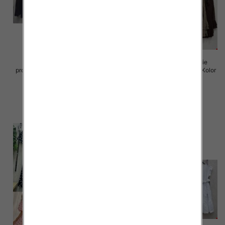
Sukienki damskie (Włoskie
Sukienki damskie (Włoskie
produkt) Roz Standard, Mix Kolor
produkt) Roz Standard, Mix Kolor
Paczka 5 szt
Paczka 5 szt
65.00 zł
72.00 zł
szczegóły
szczegóły