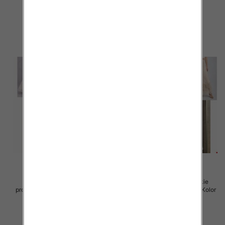
105.00 zł
105.00 zł
szczegóły
szczegóły
Spódnice damskie (Włoskie
Spódnice damskie (Włoskie
produkt) Roz Standard, Mix Kolor
produkt) Roz Standard, Mix Kolor
Paczka 5 szt
Paczka 5 szt
60.00 zł
60.00 zł
szczegóły
szczegóły