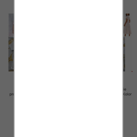
Sukienki damskie (Włoskie
Sukienki damskie (Włoskie
produkt) Roz Standard, Mix Kolor
produkt) Roz Standard, Mix Kolor
Paczka 5 szt
Paczka 5 szt
45.00 zł
57.00 zł
szczegóły
szczegóły