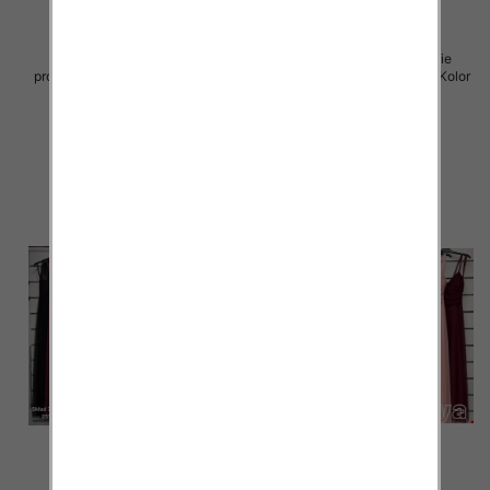
Sukienki damskie (Włoskie
Sukienki damskie (Włoskie
produkt) Roz Standard, Mix Kolor
produkt) Roz Standard, Mix Kolor
Paczka 5 szt
Paczka 5 szt
60.00 zł
60.00 zł
szczegóły
szczegóły