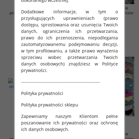
dokonanego wcześniej.
Sukienki damskie (Włoskie
Sukienki damskie (Włoskie
Dodatkowe informacje, w tym o
produkt) Roz Standard, Mix Kolor
produkt) Roz Standard, Mix Kolor
przysługujących uprawnieniach (prawo
Paczka 5 szt
Paczka 5 szt
dostępu, sprostowania oraz usunięcia Twoich
35.00 zł
35.00 zł
danych, ograniczenia ich przetwarzania,
szczegóły
szczegóły
prawo do ich przenoszenia, niepodlegania
zautomatyzowanemu podejmowaniu decyzji,
w tym profilowaniu, a także prawo wyrażenia
sprzeciwu wobec przetwarzania Twoich
danych osobowych) znajdziesz w Polityce
prywatności.
---------------------------------------------------
Polityka prywatności
Polityka prywatności sklepu
Zapewniamy naszym Klientom pełne
poszanowanie ich prywatności oraz ochronę
ich danych osobowych.
Sukienki damskie (Włoskie
Sukienki damskie (Włoskie
produkt) Roz Standard, Mix Kolor
produkt) Roz Standard, Mix Kolor