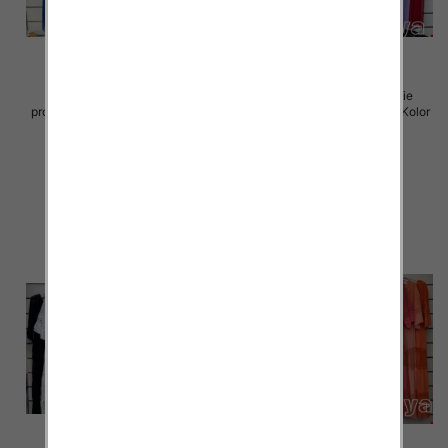
Sukienki damskie (Włoskie
Sukienki damskie (Włoskie
produkt) Roz Standard, Mix Kolor
produkt) Roz Standard, Mix Kolor
Paczka 5 szt
Paczka 5 szt
70.00 zł
70.00 zł
szczegóły
szczegóły