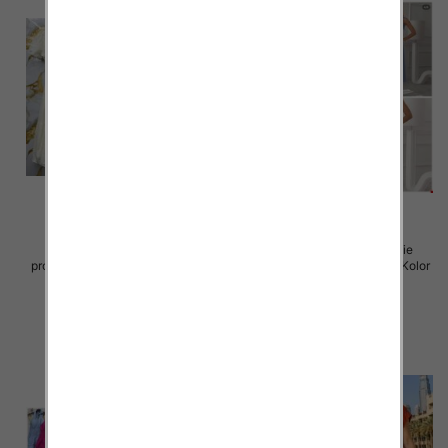
Sukienki damskie (Włoskie
Sukienki damskie (Włoskie
produkt) Roz Standard, Mix Kolor
produkt) Roz Standard, Mix Kolor
Paczka 5 szt
Paczka 5 szt
57.00 zł
46.00 zł
szczegóły
szczegóły