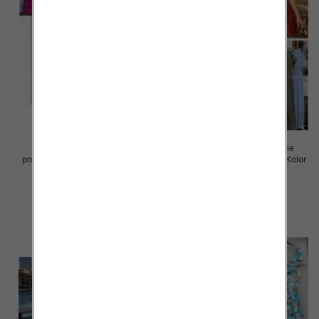
Sukienki damskie (Włoskie
Sukienki damskie (Włoskie
produkt) Roz Standard, Mix Kolor
produkt) Roz Standard, Mix Kolor
Paczka 5 szt
Paczka 5 szt
45.00 zł
43.00 zł
szczegóły
szczegóły