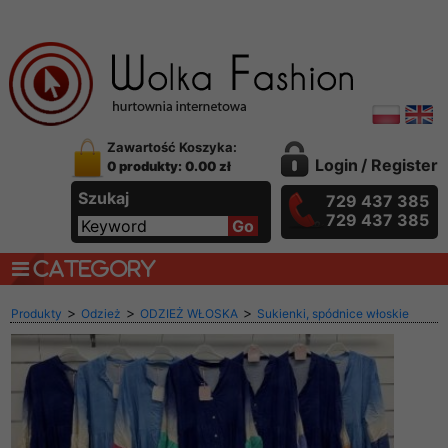
Zawartość Koszyka:
Login
/
Register
0 produkty: 0.00 zł
Szukaj
729 437 385
729 437 385
CATEGORY
>
>
>
Produkty
Odzież
ODZIEŻ WŁOSKA
Sukienki, spódnice włoskie