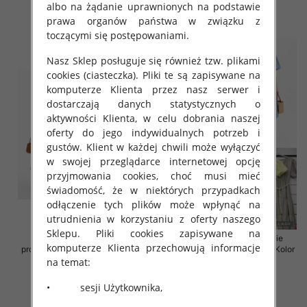
43.00 zł
43.00 zł
albo na żądanie uprawnionych na podstawie
szczegóły
szczegóły
prawa organów państwa w związku z
toczącymi się postępowaniami.
Nasz Sklep posługuje się również tzw. plikami
cookies (ciasteczka). Pliki te są zapisywane na
komputerze Klienta przez nasz serwer i
dostarczają danych statystycznych o
aktywności Klienta, w celu dobrania naszej
oferty do jego indywidualnych potrzeb i
gustów. Klient w każdej chwili może wyłączyć
w swojej przeglądarce internetowej opcję
przyjmowania cookies, choć musi mieć
świadomość, że w niektórych przypadkach
odłączenie tych plików może wpłynąć na
utrudnienia w korzystaniu z oferty naszego
Sklepu. Pliki cookies zapisywane na
Sukienki damskie (Włoskie
Sukienki damskie (Włoskie
komputerze Klienta przechowują informacje
produkt) Roz Standard, Mix Kolor
produkt) Roz Standard, Mix Kolor
Paczka 5 szt
Paczka 5 szt
na temat:
43.00 zł
45.00 zł
• sesji Użytkownika,
szczegóły
szczegóły