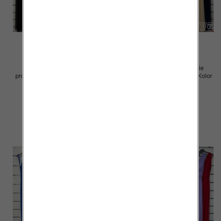
Sukienki damskie (Włoskie
Sukienki damskie (Włoskie
produkt) Roz Standard, Mix Kolor
produkt) Roz Standard, Mix Kolor
Paczka 5 szt
Paczka 5 szt
54.00 zł
75.00 zł
szczegóły
szczegóły