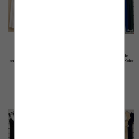
Spódnice damskie (Włoskie
Sukienki damskie (Włoskie
produkt) Roz Standard, Mix Kolor
produkt) Roz Standard, Mix Kolor
Paczka 5 szt
Paczka 5 szt
43.00 zł
54.00 zł
szczegóły
szczegóły