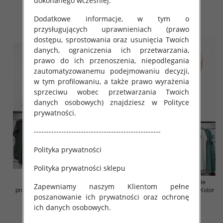
dokonanego wcześniej.
35.00 zł
35.00 zł
Dodatkowe informacje, w tym o
szczegóły
szczegóły
przysługujących uprawnieniach (prawo
dostępu, sprostowania oraz usunięcia Twoich
danych, ograniczenia ich przetwarzania,
prawo do ich przenoszenia, niepodlegania
zautomatyzowanemu podejmowaniu decyzji,
w tym profilowaniu, a także prawo wyrażenia
sprzeciwu wobec przetwarzania Twoich
danych osobowych) znajdziesz w Polityce
prywatności.
---------------------------------------------------
Polityka prywatności
Polityka prywatności sklepu
Sukienki damskie (Włoskie
Sukienki damskie (Włoskie
Zapewniamy naszym Klientom pełne
produkt) Roz Standard, Mix Kolor
produkt) Roz Standard, Mix Kolor
poszanowanie ich prywatności oraz ochronę
Paczka 5 szt
Paczka 5 szt
ich danych osobowych.
35.00 zł
35.00 zł