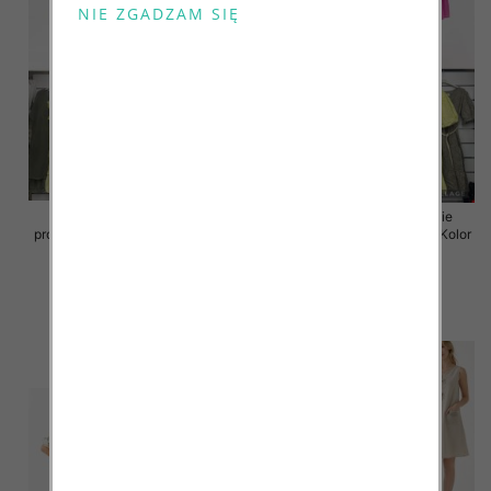
Sukienki damskie (Włoskie
Sukienki damskie (Włoskie
produkt) Roz Standard, Mix Kolor
produkt) Roz Standard, Mix Kolor
Paczka 5 szt
Paczka 5 szt
46.00 zł
55.00 zł
szczegóły
szczegóły