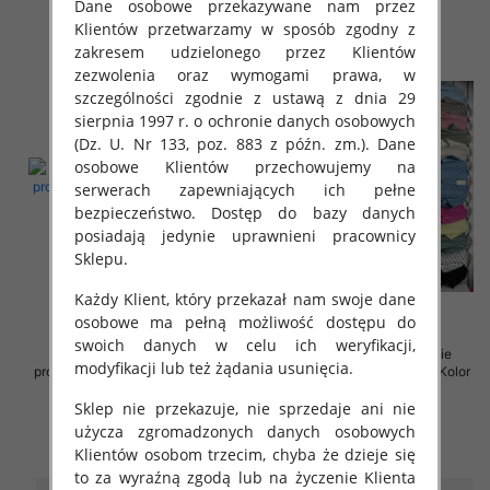
szczegóły
szczegóły
Dane osobowe przekazywane nam przez
Klientów przetwarzamy w sposób zgodny z
zakresem udzielonego przez Klientów
zezwolenia oraz wymogami prawa, w
szczególności zgodnie z ustawą z dnia 29
sierpnia 1997 r. o ochronie danych osobowych
(Dz. U. Nr 133, poz. 883 z późn. zm.). Dane
osobowe Klientów przechowujemy na
serwerach zapewniających ich pełne
bezpieczeństwo. Dostęp do bazy danych
posiadają jedynie uprawnieni pracownicy
Sklepu.
Każdy Klient, który przekazał nam swoje dane
osobowe ma pełną możliwość dostępu do
swoich danych w celu ich weryfikacji,
Sukienki damskie (Włoskie
Sukienki damskie (Włoskie
modyfikacji lub też żądania usunięcia.
produkt) Roz Standard, Mix Kolor
produkt) Roz Standard, Mix Kolor
Paczka 5 szt
Paczka 5 szt
Sklep nie przekazuje, nie sprzedaje ani nie
35.00 zł
36.00 zł
użycza zgromadzonych danych osobowych
szczegóły
szczegóły
Klientów osobom trzecim, chyba że dzieje się
to za wyraźną zgodą lub na życzenie Klienta