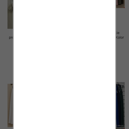
Sukienki damskie (Włoskie
Spódnice damskie (Włoskie
produkt) Roz Standard, Mix Kolor
produkt) Roz Standard, Mix Kolor
Paczka 5 szt
Paczka 5 szt
65.00 zł
69.00 zł
szczegóły
szczegóły