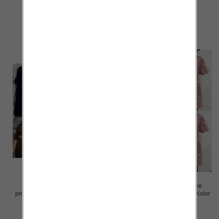
Paczka 5 szt
Paczka 5 szt
72.00 zł
77.00 zł
szczegóły
szczegóły
Sukienki damskie (Włoskie
Sukienki damskie (Włoskie
produkt) Roz Standard, Mix Kolor
produkt) Roz Standard, Mix Kolor
Paczka 5 szt
Paczka 5 szt
82.00 zł
93.00 zł