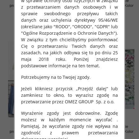
w sprawie ochrony osób fizycznych w związku
Spódnice damskie (Włoskie
Spódnice damskie (Włoskie
produkt) Roz Standard, Mix Kolor
produkt) Roz Standard, Mix Kolor
z przetwarzaniem danych osobowych i w
Paczka 5 szt
Paczka 5 szt
sprawie swobodnego przepływu takich
38.00 zł
35.00 zł
danych oraz uchylenia dyrektywy 95/46/WE
(określane jako "RODO", "ORODO", "GDPR" lub
szczegóły
szczegóły
"Ogólne Rozporządzenie o Ochronie Danych").
W związku z tym chcielibyśmy poinformować
Cię o przetwarzaniu Twoich danych oraz
zasadach, na jakich odbywa się to po dniu 25
maja 2018 roku. Poniżej znajdziesz
podstawowe informacje na ten temat.
Potrzebujemy na to Twojej zgody.
Jeżeli klikniesz przycisk „Przejdź dalej” lub
zamkniesz to okno, to wyrazisz zgodę na
przetwarzanie przez OMEZ GROUP
Sp. z o.o.
Wyrażenie zgody jest dobrowolne. Zgodę
możesz w każdym momencie wycofać .
Pamiętaj, że wycofanie zgody nie wpływa na
Spódnice damskie (Włoskie
Sukienki damskie (Włoskie
produkt) Roz Standard, Mix Kolor
produkt) Roz Standard, Mix Kolor
zgodność z prawem przetwarzania
Paczka 5 szt
Paczka 5 szt