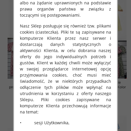
albo na żądanie uprawnionych na podstawie
prawa organów państwa w związku z
toczącymi się postępowaniami.
Nasz Sklep posługuje się również tzw. plikami
cookies (ciasteczka). Pliki te są zapisywane na
komputerze Klienta przez nasz serwer i
dostarczają danych statystycznych o
aktywności Klienta, w celu dobrania naszej
oferty do jego indywidualnych potrzeb i
gustów. Klient w każdej chwili może wyłączyć
w swojej przeglądarce internetowej opcję
przyjmowania cookies, choć musi mieć
świadomość, że w niektórych przypadkach
Sukienki damskie (Włoskie
Sukienki damskie (Włoskie
odłączenie tych plików może wpłynąć na
produkt) Roz Standard, Mix Kolor
produkt) Roz Standard, Mix Kolor
Paczka 5 szt
Paczka 5 szt
utrudnienia w korzystaniu z oferty naszego
Sklepu. Pliki cookies zapisywane na
43.00 zł
43.00 zł
komputerze Klienta przechowują informacje
szczegóły
szczegóły
na temat:
• sesji Użytkownika,