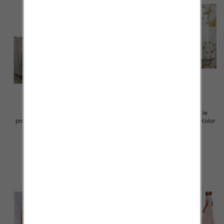
Spódnice damskie (Włoskie
Spódnice damskie (Włoskie
produkt) Roz Standard, Mix Kolor
produkt) Roz Standard, Mix Kolor
Paczka 5 szt
Paczka 5 szt
44.00 zł
40.00 zł
szczegóły
szczegóły