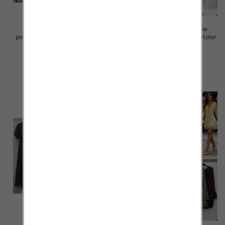
Sukienki damskie (Włoskie
Sukienki damskie (Włoskie
produkt) Roz Standard, Mix Kolor
produkt) Roz Standard, Mix Kolor
Paczka 5 szt
Paczka 5 szt
35.00 zł
50.00 zł
szczegóły
szczegóły