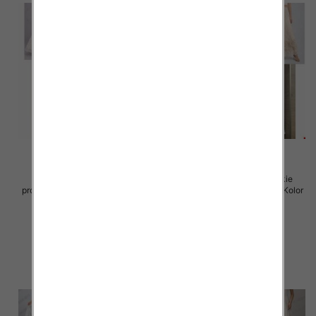
Spódnice damskie (Włoskie
Spódnice damskie (Włoskie
produkt) Roz Standard, Mix Kolor
produkt) Roz Standard, Mix Kolor
Paczka 5 szt
Paczka 5 szt
60.00 zł
60.00 zł
szczegóły
szczegóły