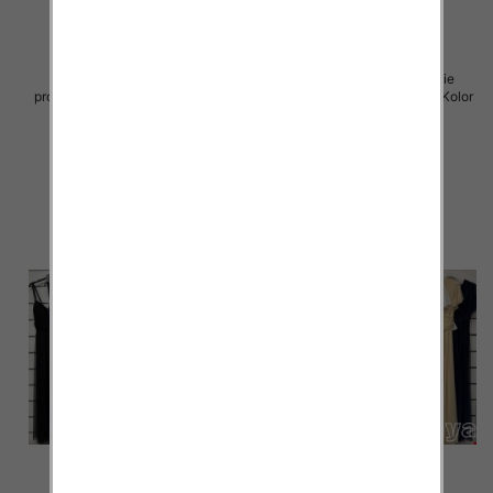
Spódnice damskie (Włoskie
Sukienki damskie (Włoskie
produkt) Roz Standard, Mix Kolor
produkt) Roz Standard, Mix Kolor
Paczka 5 szt
Paczka 5 szt
43.00 zł
54.00 zł
szczegóły
szczegóły