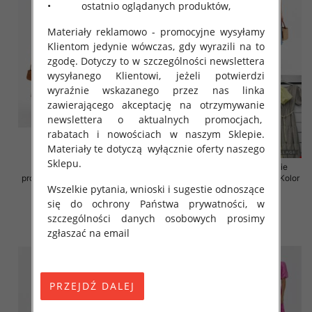
• ostatnio oglądanych produktów,
Materiały reklamowo - promocyjne wysyłamy
Klientom jedynie wówczas, gdy wyrazili na to
zgodę. Dotyczy to w szczególności newslettera
wysyłanego Klientowi, jeżeli potwierdzi
wyraźnie wskazanego przez nas linka
zawierającego akceptację na otrzymywanie
newslettera o aktualnych promocjach,
rabatach i nowościach w naszym Sklepie.
Materiały te dotyczą wyłącznie oferty naszego
Sklepu.
Sukienki damskie (Włoskie
Sukienki damskie (Włoskie
produkt) Roz Standard, Mix Kolor
produkt) Roz Standard, Mix Kolor
Wszelkie pytania, wnioski i sugestie odnoszące
Paczka 5 szt
Paczka 5 szt
się do ochrony Państwa prywatności, w
43.00 zł
45.00 zł
szczególności danych osobowych prosimy
szczegóły
szczegóły
zgłaszać na email