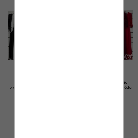
Sukienki damskie (Włoskie
Sukienki damskie (Włoskie
produkt) Roz Standard, Mix Kolor
produkt) Roz Standard, Mix Kolor
Paczka 5 szt
Paczka 5 szt
75.00 zł
75.00 zł
szczegóły
szczegóły