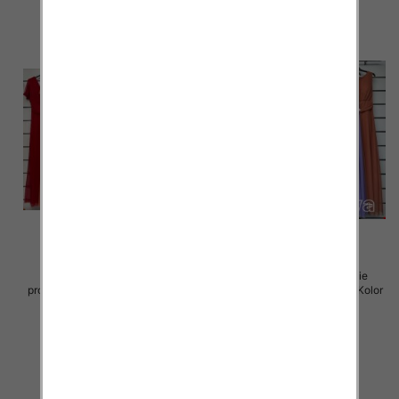
Sukienki damskie (Włoskie
Sukienki damskie (Włoskie
produkt) Roz Standard, Mix Kolor
produkt) Roz Standard, Mix Kolor
Paczka 5 szt
Paczka 5 szt
55.00 zł
55.00 zł
szczegóły
szczegóły