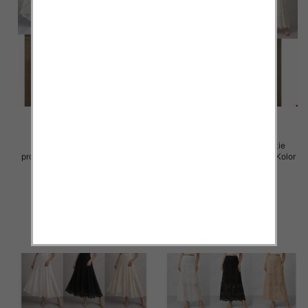
Spódnice damskie (Włoskie
Spódnice damskie (Włoskie
produkt) Roz Standard, Mix Kolor
produkt) Roz Standard, Mix Kolor
Paczka 5 szt
Paczka 5 szt
60.00 zł
60.00 zł
szczegóły
szczegóły