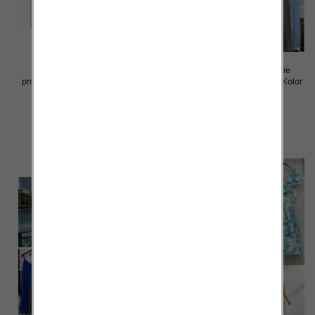
Sukienki damskie (Włoskie
Sukienki damskie (Włoskie
produkt) Roz Standard, Mix Kolor
produkt) Roz Standard, Mix Kolor
Paczka 5 szt
Paczka 5 szt
45.00 zł
43.00 zł
szczegóły
szczegóły