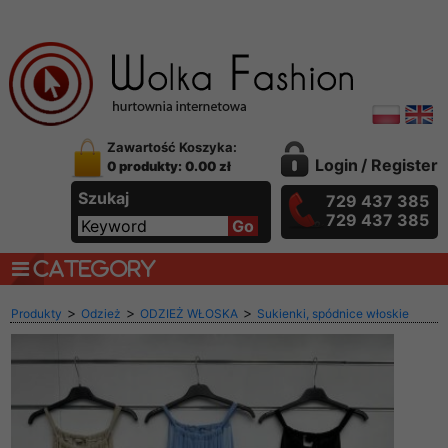
Zawartość Koszyka:
Login
/
Register
0 produkty: 0.00 zł
Szukaj
729 437 385
729 437 385
CATEGORY
>
>
>
Produkty
Odzież
ODZIEŻ WŁOSKA
Sukienki, spódnice włoskie