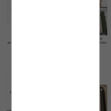
Sukienki damskie (Włoskie
Sukienki damskie (Włoskie
produkt) Roz Standard, Mix Kolor
produkt) Roz Standard, Mix Kolor
Paczka 5 szt
Paczka 5 szt
55.00 zł
55.00 zł
szczegóły
szczegóły