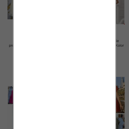
Sukienki damskie (Włoskie
Sukienki damskie (Włoskie
produkt) Roz Standard, Mix Kolor
produkt) Roz Standard, Mix Kolor
Paczka 5 szt
Paczka 5 szt
57.00 zł
46.00 zł
szczegóły
szczegóły