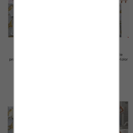
Sukienki damskie (Włoskie
Sukienki damskie (Włoskie
produkt) Roz Standard, Mix Kolor
produkt) Roz Standard, Mix Kolor
Paczka 5 szt
Paczka 5 szt
45.00 zł
57.00 zł
szczegóły
szczegóły