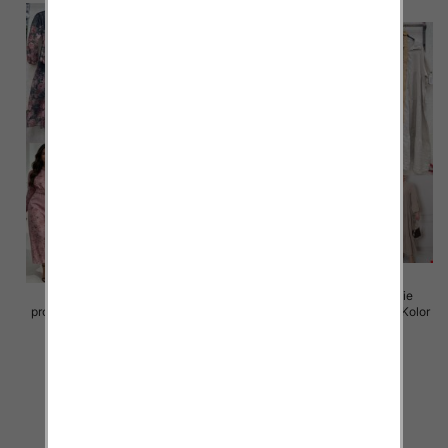
Sukienki damskie (Włoskie
Sukienki damskie (Włoskie
produkt) Roz Standard, Mix Kolor
produkt) Roz Standard, Mix Kolor
Paczka 5 szt
Paczka 5 szt
105.00 zł
105.00 zł
szczegóły
szczegóły