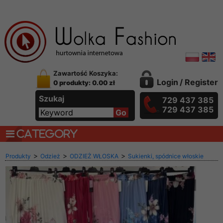
Zawartość Koszyka:
Login
/
Register
0 produkty: 0.00 zł
Szukaj
729 437 385
729 437 385
CATEGORY
>
>
>
Produkty
Odzież
ODZIEŻ WŁOSKA
Sukienki, spódnice włoskie