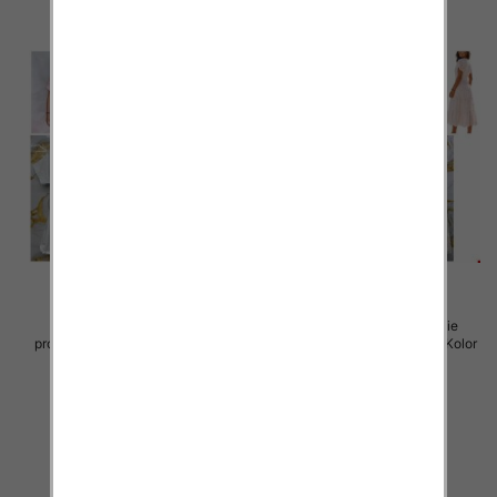
Sukienki damskie (Włoskie
Sukienki damskie (Włoskie
produkt) Roz Standard, Mix Kolor
produkt) Roz Standard, Mix Kolor
Paczka 5 szt
Paczka 5 szt
45.00 zł
57.00 zł
szczegóły
szczegóły