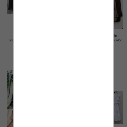
Sukienki damskie (Włoskie
Sukienki damskie (Włoskie
produkt) Roz Standard, Mix Kolor
produkt) Roz Standard, Mix Kolor
Paczka 5 szt
Paczka 5 szt
65.00 zł
72.00 zł
szczegóły
szczegóły