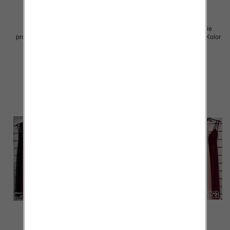
Sukienki damskie (Włoskie
Sukienki damskie (Włoskie
produkt) Roz Standard, Mix Kolor
produkt) Roz Standard, Mix Kolor
Paczka 5 szt
Paczka 5 szt
60.00 zł
60.00 zł
szczegóły
szczegóły