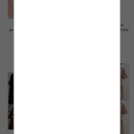
Sukienki damskie (Włoskie
Sukienki damskie (Włoskie
produkt) Roz Standard, Mix Kolor
produkt) Roz Standard, Mix Kolor
Paczka 5 szt
Paczka 5 szt
72.00 zł
77.00 zł
szczegóły
szczegóły