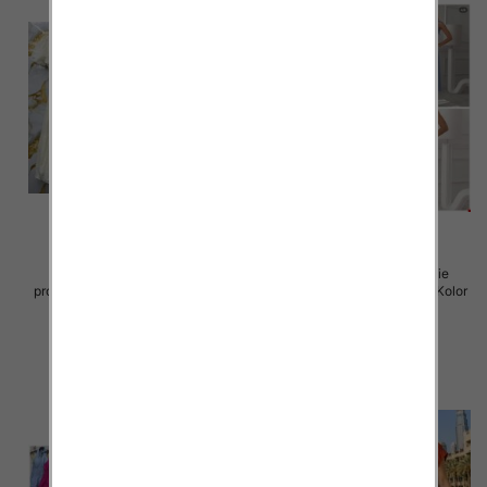
Sukienki damskie (Włoskie
Sukienki damskie (Włoskie
produkt) Roz Standard, Mix Kolor
produkt) Roz Standard, Mix Kolor
Paczka 5 szt
Paczka 5 szt
57.00 zł
46.00 zł
szczegóły
szczegóły