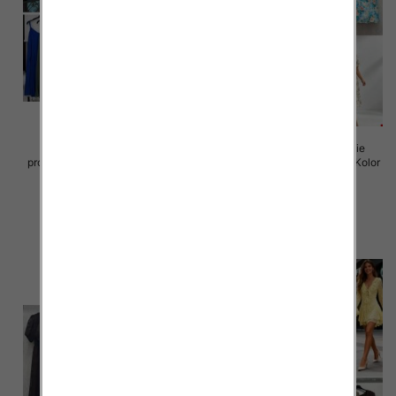
Sukienki damskie (Włoskie
Sukienki damskie (Włoskie
produkt) Roz Standard, Mix Kolor
produkt) Roz Standard, Mix Kolor
Paczka 5 szt
Paczka 5 szt
35.00 zł
50.00 zł
szczegóły
szczegóły