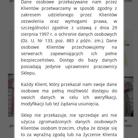
produkt) Roz Standard, Mix Kolor
produkt) Roz Standard, Mix Kolor
Dane osobowe przekazywane nam przez
Paczka 5 szt
Paczka 5 szt
Klientów przetwarzamy w sposób zgodny z
35.00 zł
36.00 zł
zakresem udzielonego przez Klientów
zezwolenia oraz wymogami prawa, w
szczegóły
szczegóły
szczególności zgodnie z ustawą z dnia 29
sierpnia 1997 r. o ochronie danych osobowych
(Dz. U. Nr 133, poz. 883 z późn. zm.). Dane
osobowe Klientów przechowujemy na
serwerach zapewniających ich pełne
bezpieczeństwo. Dostęp do bazy danych
posiadają jedynie uprawnieni pracownicy
Sklepu.
Każdy Klient, który przekazał nam swoje dane
osobowe ma pełną możliwość dostępu do
swoich danych w celu ich weryfikacji,
modyfikacji lub też żądania usunięcia.
Sklep nie przekazuje, nie sprzedaje ani nie
Sukienki damskie (Włoskie
Sukienki damskie (Włoskie
użycza zgromadzonych danych osobowych
produkt) Roz Standard, Mix Kolor
produkt) Roz Standard, Mix Kolor
Klientów osobom trzecim, chyba że dzieje się
Paczka 5 szt
Paczka 5 szt
to za wyraźną zgodą lub na życzenie Klienta