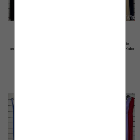
Sukienki damskie (Włoskie
Sukienki damskie (Włoskie
produkt) Roz Standard, Mix Kolor
produkt) Roz Standard, Mix Kolor
Paczka 5 szt
Paczka 5 szt
54.00 zł
75.00 zł
szczegóły
szczegóły