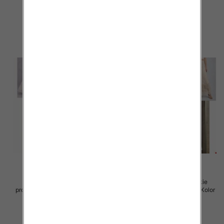
105.00 zł
105.00 zł
szczegóły
szczegóły
Spódnice damskie (Włoskie
Spódnice damskie (Włoskie
produkt) Roz Standard, Mix Kolor
produkt) Roz Standard, Mix Kolor
Paczka 5 szt
Paczka 5 szt
60.00 zł
60.00 zł