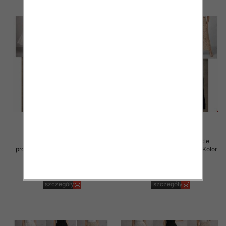
Spódnice damskie (Włoskie
Spódnice damskie (Włoskie
produkt) Roz Standard, Mix Kolor
produkt) Roz Standard, Mix Kolor
Paczka 5 szt
Paczka 5 szt
60.00 zł
54.00 zł
szczegóły
szczegóły