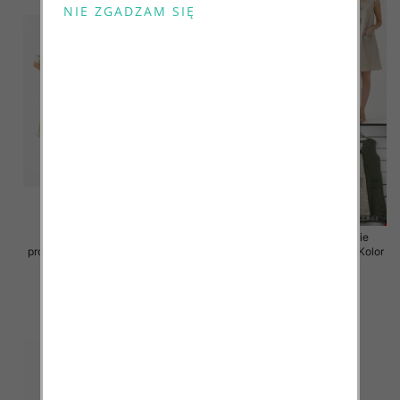
Sukienki damskie (Włoskie
Sukienki damskie (Włoskie
produkt) Roz Standard, Mix Kolor
produkt) Roz Standard, Mix Kolor
Paczka 5 szt
Paczka 5 szt
55.00 zł
55.00 zł
szczegóły
szczegóły