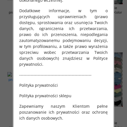
dokonanego wcześniej.
Sukienki damskie (Włoskie
Sukienki damskie (Włoskie
Dodatkowe informacje, w tym o
produkt) Roz Standard, Mix Kolor
produkt) Roz Standard, Mix Kolor
przysługujących uprawnieniach (prawo
Paczka 5 szt
Paczka 5 szt
dostępu, sprostowania oraz usunięcia Twoich
35.00 zł
35.00 zł
danych, ograniczenia ich przetwarzania,
szczegóły
szczegóły
prawo do ich przenoszenia, niepodlegania
zautomatyzowanemu podejmowaniu decyzji,
w tym profilowaniu, a także prawo wyrażenia
sprzeciwu wobec przetwarzania Twoich
danych osobowych) znajdziesz w Polityce
prywatności.
---------------------------------------------------
Polityka prywatności
Polityka prywatności sklepu
Zapewniamy naszym Klientom pełne
poszanowanie ich prywatności oraz ochronę
ich danych osobowych.
Sukienki damskie (Włoskie
Sukienki damskie (Włoskie