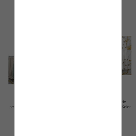
szczegóły
szczegóły
Spódnice damskie (Włoskie
Spódnice damskie (Włoskie
produkt) Roz Standard, Mix Kolor
produkt) Roz Standard, Mix Kolor
Paczka 5 szt
Paczka 5 szt
44.00 zł
40.00 zł
szczegóły
szczegóły