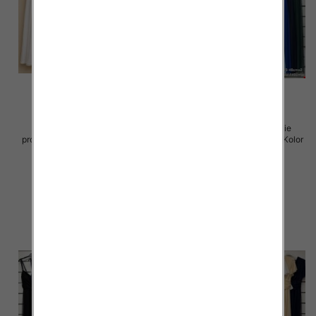
Spódnice damskie (Włoskie
Sukienki damskie (Włoskie
produkt) Roz Standard, Mix Kolor
produkt) Roz Standard, Mix Kolor
Paczka 5 szt
Paczka 5 szt
43.00 zł
54.00 zł
szczegóły
szczegóły