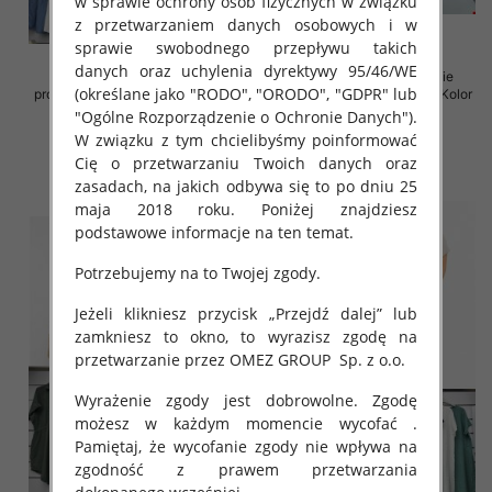
w sprawie ochrony osób fizycznych w związku
z przetwarzaniem danych osobowych i w
sprawie swobodnego przepływu takich
danych oraz uchylenia dyrektywy 95/46/WE
Spódnice damskie (Włoskie
Sukienki damskie (Włoskie
(określane jako "RODO", "ORODO", "GDPR" lub
produkt) Roz Standard, Mix Kolor
produkt) Roz Standard, Mix Kolor
Paczka 5 szt
Paczka 5 szt
"Ogólne Rozporządzenie o Ochronie Danych").
W związku z tym chcielibyśmy poinformować
35.00 zł
35.00 zł
Cię o przetwarzaniu Twoich danych oraz
szczegóły
szczegóły
zasadach, na jakich odbywa się to po dniu 25
maja 2018 roku. Poniżej znajdziesz
podstawowe informacje na ten temat.
Potrzebujemy na to Twojej zgody.
Jeżeli klikniesz przycisk „Przejdź dalej” lub
zamkniesz to okno, to wyrazisz zgodę na
przetwarzanie przez OMEZ GROUP
Sp. z o.o.
Wyrażenie zgody jest dobrowolne. Zgodę
możesz w każdym momencie wycofać .
Pamiętaj, że wycofanie zgody nie wpływa na
zgodność z prawem przetwarzania