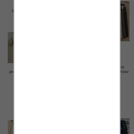
Sukienki damskie (Włoskie
Spódnice damskie (Włoskie
produkt) Roz Standard, Mix Kolor
produkt) Roz Standard, Mix Kolor
Paczka 5 szt
Paczka 5 szt
65.00 zł
69.00 zł
szczegóły
szczegóły