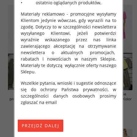
• ostatnio oglądanych produktów,
Materiały reklamowo - promocyjne wysyłamy
Klientom jedynie wówczas, gdy wyrazili na to
zgodę. Dotyczy to w szczególności newslettera
wysyłanego Klientowi, jeżeli potwierdzi
wyraźnie wskazanego przez nas linka
zawierającego akceptację na otrzymywanie
newslettera o aktualnych promocjach,
rabatach i nowościach w naszym Sklepie.
Materiały te dotyczą wyłącznie oferty naszego
Sklepu.
Wszelkie pytania, wnioski i sugestie odnoszące
się do ochrony Państwa prywatności, w
Sukienki damskie (Włoskie
Sukienki damskie (Włoskie
szczególności danych osobowych prosimy
produkt) Roz Standard, Mix Kolor
produkt) Roz Standard, Mix Kolor
zgłaszać na email
Paczka 5 szt
Paczka 5 szt
46.00 zł
55.00 zł
szczegóły
szczegóły