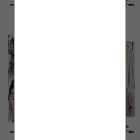
produkt) Roz Standard, Mix Kolor
produkt) Roz Standard, Mix Kolor
Paczka 5 szt
Paczka 5 szt
98.00 zł
98.00 zł
szczegóły
szczegóły
Sukienki damskie (Włoskie
Sukienki damskie (Włoskie
produkt) Roz Standard, Mix Kolor
produkt) Roz Standard, Mix Kolor
Paczka 5 szt
Paczka 5 szt