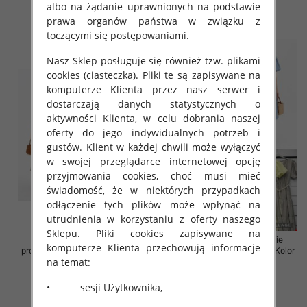
43.00 zł
43.00 zł
albo na żądanie uprawnionych na podstawie
prawa organów państwa w związku z
szczegóły
szczegóły
toczącymi się postępowaniami.
Nasz Sklep posługuje się również tzw. plikami
cookies (ciasteczka). Pliki te są zapisywane na
komputerze Klienta przez nasz serwer i
dostarczają danych statystycznych o
aktywności Klienta, w celu dobrania naszej
oferty do jego indywidualnych potrzeb i
gustów. Klient w każdej chwili może wyłączyć
w swojej przeglądarce internetowej opcję
przyjmowania cookies, choć musi mieć
świadomość, że w niektórych przypadkach
odłączenie tych plików może wpłynąć na
utrudnienia w korzystaniu z oferty naszego
Sklepu. Pliki cookies zapisywane na
Sukienki damskie (Włoskie
Sukienki damskie (Włoskie
komputerze Klienta przechowują informacje
produkt) Roz Standard, Mix Kolor
produkt) Roz Standard, Mix Kolor
na temat:
Paczka 5 szt
Paczka 5 szt
43.00 zł
45.00 zł
• sesji Użytkownika,
szczegóły
szczegóły