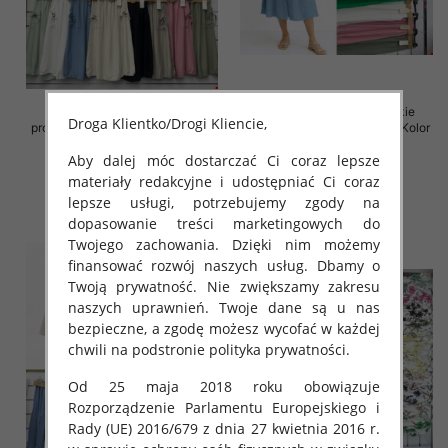
Spódnice damskie (Włoskie
Spódnice damskie (Włoskie
Droga Klientko/Drogi Kliencie,
produkt) Roz Standard, Mix Kolor
produkt) Roz Standard, Mix Kolor
Paczka 5 szt
Paczka 5 szt
Aby dalej móc dostarczać Ci coraz lepsze
38.00 zł
35.00 zł
materiały redakcyjne i udostępniać Ci coraz
szczegóły
szczegóły
lepsze usługi, potrzebujemy zgody na
dopasowanie treści marketingowych do
Twojego zachowania. Dzięki nim możemy
finansować rozwój naszych usług. Dbamy o
Twoją prywatność. Nie zwiększamy zakresu
naszych uprawnień. Twoje dane są u nas
bezpieczne, a zgodę możesz wycofać w każdej
chwili na podstronie polityka prywatności.
Od 25 maja 2018 roku obowiązuje
Rozporządzenie Parlamentu Europejskiego i
Rady (UE) 2016/679 z dnia 27 kwietnia 2016 r.