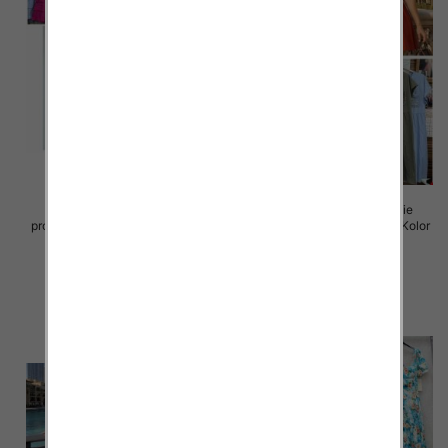
Sukienki damskie (Włoskie
Sukienki damskie (Włoskie
produkt) Roz Standard, Mix Kolor
produkt) Roz Standard, Mix Kolor
Paczka 5 szt
Paczka 5 szt
45.00 zł
43.00 zł
szczegóły
szczegóły