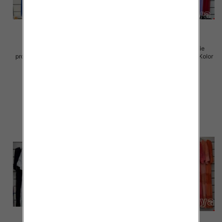
Sukienki damskie (Włoskie
Sukienki damskie (Włoskie
produkt) Roz Standard, Mix Kolor
produkt) Roz Standard, Mix Kolor
Paczka 5 szt
Paczka 5 szt
70.00 zł
70.00 zł
szczegóły
szczegóły