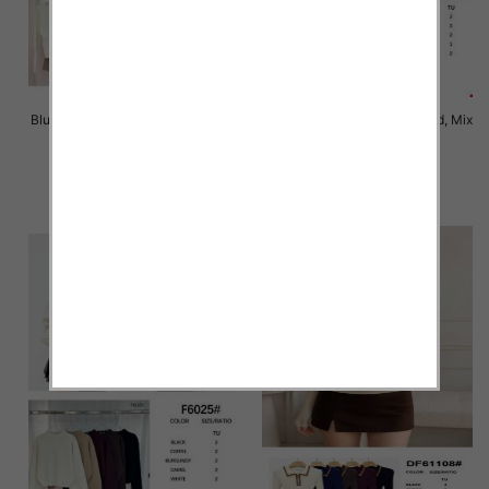
Bluzki damskie Roz Standard, Mix
Bluzki damskie Roz Standard, Mix
Kolor Paczka 10 szt
Kolor Paczka 10 szt
46.00 zł
46.00 zł
szczegóły
szczegóły