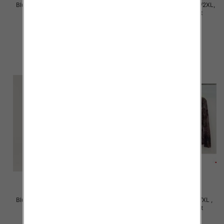
Bluzki damskie Roz XL-4XL, Mix
Bluzki damskie Roz M/L-XL/2XL,
Kolor Paczka 12 szt
Mix Kolor Paczka 12 szt
21.00 zł
20.00 zł
szczegóły
szczegóły
Bluzki damskie Roz M/L-XL/2XL,
Bluzki damskie Roz S/M-L/XL ,
Mix Kolor Paczka 12 szt
Mix Kolor Paczka 10 szt
20.00 zł
39.00 zł