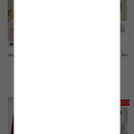
Bluzki damskie Roz Standard, Mix
Bluzki damskie Roz M-2XL, Mix
Kolor Paczka 10 szt
Kolor Paczka 12 szt
38.00 zł
26.00 zł
szczegóły
szczegóły