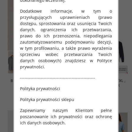
dokonanego wcześniej.
Dodatkowe informacje, w tym o
przysługujących uprawnieniach (prawo
dostępu, sprostowania oraz usunięcia Twoich
danych, ograniczenia ich przetwarzania,
prawo do ich przenoszenia, niepodlegania
zautomatyzowanemu podejmowaniu decyzji,
w tym profilowaniu, a także prawo wyrażenia
sprzeciwu wobec przetwarzania Twoich
danych osobowych) znajdziesz w Polityce
prywatności.
---------------------------------------------------
Bluzki damskie Roz S/M-L/XL ,
Bluzki damskie Roz S/M-L/XL ,
Mix Kolor Paczka 10 szt
Mix Kolor Paczka 10 szt
Polityka prywatności
42.00 zł
39.00 zł
Polityka prywatności sklepu
szczegóły
szczegóły
Zapewniamy naszym Klientom pełne
poszanowanie ich prywatności oraz ochronę
ich danych osobowych.