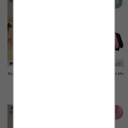
Bluzki damskie Roz Standard, Mix
Bluzki damskie Roz Standard, Mix
Kolor Paczka 10 szt
Kolor Paczka 10 szt
42.00 zł
42.00 zł
szczegóły
szczegóły