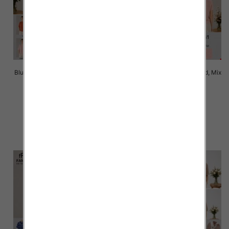
Bluzki damskie Roz Standard, Mix
Bluzki damskie Roz Standard, Mix
Kolor Paczka 10 szt
Kolor Paczka 10 szt
42.00 zł
42.00 zł
szczegóły
szczegóły