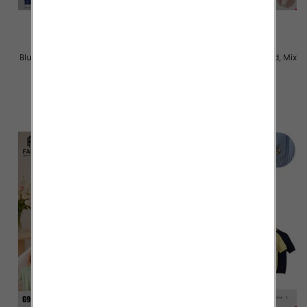
Bluzki damskie Roz Standard, Mix
Bluzki damskie Roz Standard, Mix
Kolor Paczka 10 szt
Kolor Paczka 10 szt
42.00 zł
42.00 zł
szczegóły
szczegóły