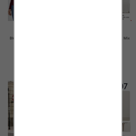
Bluzki damskie Roz XL-4XL, Mix
Bluzki damskie Roz M-2XL, Mix
Kolor Paczka 12 szt
Kolor Paczka 12 szt
22.00 zł
22.00 zł
szczegóły
szczegóły