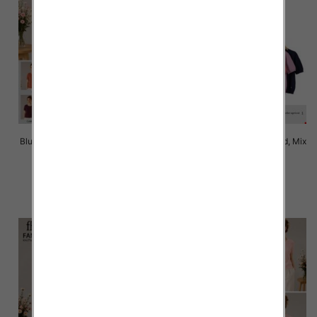
Bluzki damskie Roz Standard, Mix
Bluzki damskie Roz Standard, Mix
Kolor Paczka 10 szt
Kolor Paczka 10 szt
42.00 zł
42.00 zł
szczegóły
szczegóły