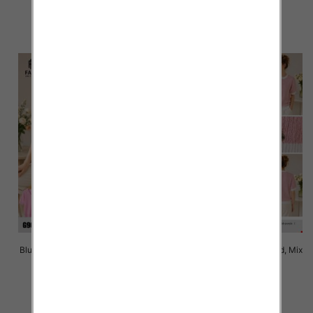
41.00 zł
40.00 zł
szczegóły
szczegóły
Bluzki damskie Roz Standard, Mix
Bluzki damskie Roz Standard, Mix
Kolor Paczka 10 szt
Kolor Paczka 10 szt
40.00 zł
40.00 zł
szczegóły
szczegóły