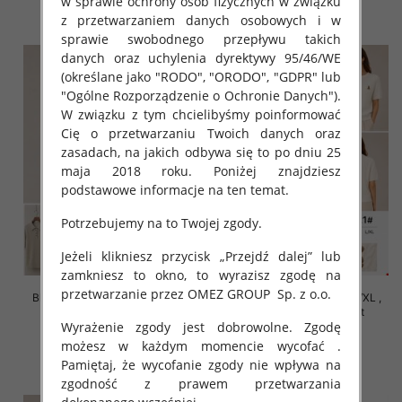
w sprawie ochrony osób fizycznych w związku
szczegóły
szczegóły
z przetwarzaniem danych osobowych i w
sprawie swobodnego przepływu takich
danych oraz uchylenia dyrektywy 95/46/WE
(określane jako "RODO", "ORODO", "GDPR" lub
"Ogólne Rozporządzenie o Ochronie Danych").
W związku z tym chcielibyśmy poinformować
Cię o przetwarzaniu Twoich danych oraz
zasadach, na jakich odbywa się to po dniu 25
maja 2018 roku. Poniżej znajdziesz
podstawowe informacje na ten temat.
Potrzebujemy na to Twojej zgody.
Jeżeli klikniesz przycisk „Przejdź dalej” lub
zamkniesz to okno, to wyrazisz zgodę na
przetwarzanie przez OMEZ GROUP
Sp. z o.o.
Bluzki damskie Roz S/M-L/XL ,
Bluzki damskie Roz S/M-L/XL ,
Mix Kolor Paczka 10 szt
Mix Kolor Paczka 10 szt
Wyrażenie zgody jest dobrowolne. Zgodę
42.00 zł
42.00 zł
możesz w każdym momencie wycofać .
szczegóły
szczegóły
Pamiętaj, że wycofanie zgody nie wpływa na
zgodność z prawem przetwarzania