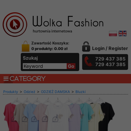
Zawartość Koszyka:
Login
/
Register
0 produkty: 0.00 zł
Szukaj
729 437 385
729 437 385
CATEGORY
>
>
>
Produkty
Odzież
ODZIEŻ DAMSKA
Bluzki