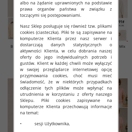
albo na żądanie uprawnionych na podstawie
prawa organów państwa w związku z
toczącymi się postępowaniami.
Nasz Sklep posługuje się również tzw. plikami
cookies (ciasteczka). Pliki te są zapisywane na
komputerze Klienta przez nasz serwer i
dostarczają danych statystycznych o
Bluzki damskie Roz L-3XL, Mix
Bluzki damskie Roz L-3XL, Mix
aktywności Klienta, w celu dobrania naszej
Kolor Paczka 10 szt
Kolor Paczka 10 szt
oferty do jego indywidualnych potrzeb i
42.00 zł
42.00 zł
gustów. Klient w każdej chwili może wyłączyć
szczegóły
szczegóły
w swojej przeglądarce internetowej opcję
przyjmowania cookies, choć musi mieć
świadomość, że w niektórych przypadkach
odłączenie tych plików może wpłynąć na
utrudnienia w korzystaniu z oferty naszego
Sklepu. Pliki cookies zapisywane na
komputerze Klienta przechowują informacje
na temat:
• sesji Użytkownika,