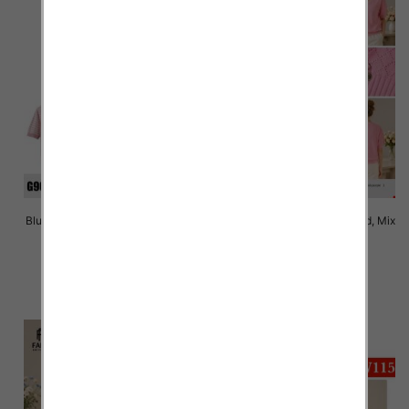
Bluzki damskie Roz Standard, Mix
Bluzki damskie Roz Standard, Mix
Kolor Paczka 10 szt
Kolor Paczka 10 szt
40.00 zł
38.00 zł
szczegóły
szczegóły