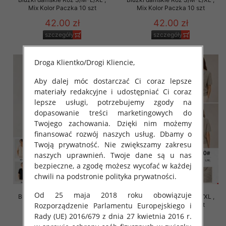
Mix Kolor Paczka 10 szt
Mix Kolor Paczka 10 szt
42.00 zł
42.00 zł
szczegóły
szczegóły
Droga Klientko/Drogi Kliencie,
Aby dalej móc dostarczać Ci coraz lepsze
materiały redakcyjne i udostępniać Ci coraz
lepsze usługi, potrzebujemy zgody na
dopasowanie treści marketingowych do
Twojego zachowania. Dzięki nim możemy
finansować rozwój naszych usług. Dbamy o
Twoją prywatność. Nie zwiększamy zakresu
naszych uprawnień. Twoje dane są u nas
bezpieczne, a zgodę możesz wycofać w każdej
chwili na podstronie polityka prywatności.
Od 25 maja 2018 roku obowiązuje
Bluzki damskie Roz S/M-L/XL ,
Bluzki damskie Roz S/M-L/XL ,
Rozporządzenie Parlamentu Europejskiego i
Mix Kolor Paczka 10 szt
Mix Kolor Paczka 10 szt
Rady (UE) 2016/679 z dnia 27 kwietnia 2016 r.
42.00 zł
42.00 zł