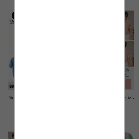
Bluzki damskie Roz Standard, Mix
Bluzki damskie Roz Standard, Mix
Kolor Paczka 10 szt
Kolor Paczka 10 szt
42.00 zł
42.00 zł
szczegóły
szczegóły