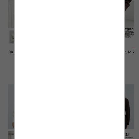
Bluzki damskie Roz Standard, Mix
Bluzki damskie Roz Standard, Mix
Kolor Paczka 10 szt
Kolor Paczka 10 szt
47.00 zł
46.00 zł
szczegóły
szczegóły