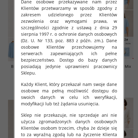
Dane osobowe przekazywane nam przez
Klientów przetwarzamy w sposób zgodny z
zakresem udzielonego przez Klientów
zezwolenia oraz wymogami prawa, w
szczególności zgodnie z ustawą z dnia 29
sierpnia 1997 r. o ochronie danych osobowych
(Dz. U. Nr 133, poz. 883 z późn. zm.). Dane
osobowe Klientów przechowujemy na
serwerach zapewniających ich pełne
bezpieczeństwo. Dostęp do bazy danych
posiadają jedynie uprawnieni pracownicy
Bluzki damskie Roz L-3XL, Mix
Bluzki damskie Roz L-3XL, Mix
Kolor Paczka 10 szt
Kolor Paczka 10 szt
Sklepu.
42.00 zł
42.00 zł
Każdy Klient, który przekazał nam swoje dane
szczegóły
szczegóły
osobowe ma pełną możliwość dostępu do
swoich danych w celu ich weryfikacji,
modyfikacji lub też żądania usunięcia.
Sklep nie przekazuje, nie sprzedaje ani nie
użycza zgromadzonych danych osobowych
Klientów osobom trzecim, chyba że dzieje się
to za wyraźną zgodą lub na życzenie Klienta