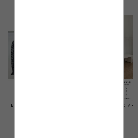
szczegóły
szczegóły
Bluzki damskie Roz S/M-L/XL ,
Bluzki damskie Roz Standard, Mix
Mix Kolor Paczka 10 szt
Kolor Paczka 10 szt
36.00 zł
36.00 zł
szczegóły
szczegóły