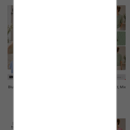
Bluzki damskie Roz Standard, Mix
Bluzki damskie Roz Standard, Mix
Kolor Paczka 10 szt
Kolor Paczka 10 szt
40.00 zł
40.00 zł
szczegóły
szczegóły