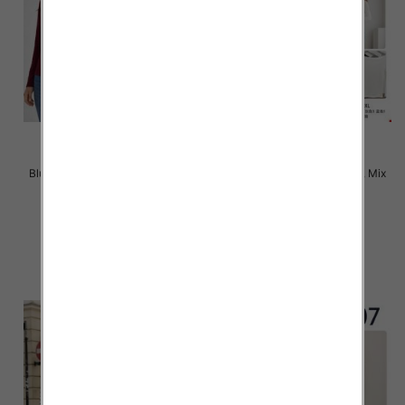
Bluzki damskie Roz XL-4XL, Mix
Bluzki damskie Roz M-2XL, Mix
Kolor Paczka 12 szt
Kolor Paczka 12 szt
22.00 zł
22.00 zł
szczegóły
szczegóły