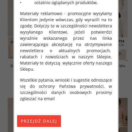
• ostatnio oglądanych produktów,
Materiały reklamowo - promocyjne wysyłamy
Klientom jedynie wówczas, gdy wyrazili na to
zgodę. Dotyczy to w szczególności newslettera
wysyłanego Klientowi, jeżeli potwierdzi
wyraźnie wskazanego przez nas linka
zawierającego akceptację na otrzymywanie
newslettera o aktualnych promocjach,
rabatach i nowościach w naszym Sklepie.
Materiały te dotyczą wyłącznie oferty naszego
Bluzki damskie Roz L-3XL, Mix
Bluzki damskie Roz L-3XL, Mix
Sklepu.
Kolor Paczka 10 szt
Kolor Paczka 10 szt
42.00 zł
42.00 zł
Wszelkie pytania, wnioski i sugestie odnoszące
się do ochrony Państwa prywatności, w
szczegóły
szczegóły
szczególności danych osobowych prosimy
zgłaszać na email