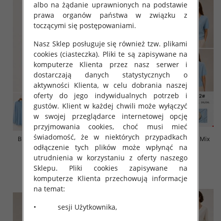
albo na żądanie uprawnionych na podstawie
prawa organów państwa w związku z
toczącymi się postępowaniami.
Nasz Sklep posługuje się również tzw. plikami
cookies (ciasteczka). Pliki te są zapisywane na
komputerze Klienta przez nasz serwer i
dostarczają danych statystycznych o
aktywności Klienta, w celu dobrania naszej
oferty do jego indywidualnych potrzeb i
gustów. Klient w każdej chwili może wyłączyć
w swojej przeglądarce internetowej opcję
przyjmowania cookies, choć musi mieć
świadomość, że w niektórych przypadkach
Bluzki damskie Roz L-3XL, Mix
Bluzki damskie Roz L-3XL, Mix
odłączenie tych plików może wpłynąć na
Kolor Paczka 10 szt
Kolor Paczka 10 szt
utrudnienia w korzystaniu z oferty naszego
42.00 zł
42.00 zł
Sklepu. Pliki cookies zapisywane na
szczegóły
szczegóły
komputerze Klienta przechowują informacje
na temat:
• sesji Użytkownika,