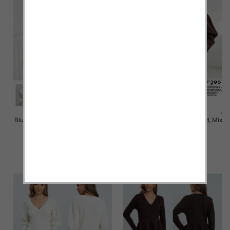
Bluzki damskie Roz Standard, Mix
Bluzki damskie Roz Standard, Mix
Kolor Paczka 10 szt
Kolor Paczka 10 szt
47.00 zł
46.00 zł
szczegóły
szczegóły