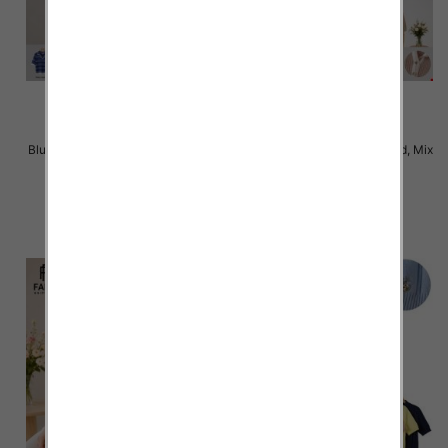
Bluzki damskie Roz Standard, Mix
Bluzki damskie Roz Standard, Mix
Kolor Paczka 10 szt
Kolor Paczka 10 szt
42.00 zł
42.00 zł
szczegóły
szczegóły