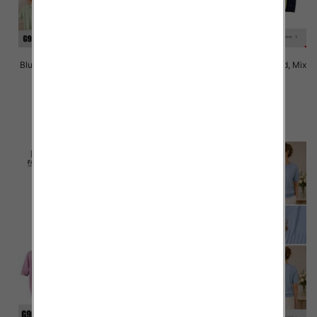
Bluzki damskie Roz Standard, Mix
Bluzki damskie Roz Standard, Mix
Kolor Paczka 10 szt
Kolor Paczka 10 szt
41.00 zł
41.00 zł
szczegóły
szczegóły