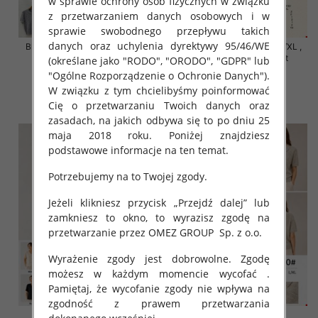
w sprawie ochrony osób fizycznych w związku
z przetwarzaniem danych osobowych i w
sprawie swobodnego przepływu takich
danych oraz uchylenia dyrektywy 95/46/WE
Bluzki damskie Roz S/M-L/XL ,
Bluzki damskie Roz S/M-L/XL ,
Mix Kolor Paczka 10 szt
Mix Kolor Paczka 10 szt
(określane jako "RODO", "ORODO", "GDPR" lub
"Ogólne Rozporządzenie o Ochronie Danych").
42.00 zł
42.00 zł
W związku z tym chcielibyśmy poinformować
szczegóły
szczegóły
Cię o przetwarzaniu Twoich danych oraz
zasadach, na jakich odbywa się to po dniu 25
maja 2018 roku. Poniżej znajdziesz
podstawowe informacje na ten temat.
Potrzebujemy na to Twojej zgody.
Jeżeli klikniesz przycisk „Przejdź dalej” lub
zamkniesz to okno, to wyrazisz zgodę na
przetwarzanie przez OMEZ GROUP
Sp. z o.o.
Wyrażenie zgody jest dobrowolne. Zgodę
możesz w każdym momencie wycofać .
Pamiętaj, że wycofanie zgody nie wpływa na
zgodność z prawem przetwarzania