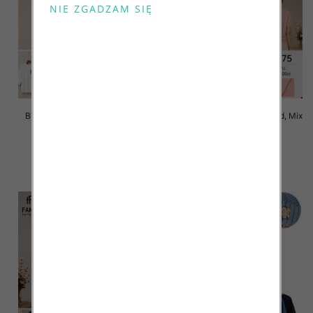
Bluzki damskie Roz L-3XL, Mix
Bluzki damskie Roz Standard, Mix
Kolor Paczka 10 szt
Kolor Paczka 10 szt
42.00 zł
42.00 zł
szczegóły
szczegóły