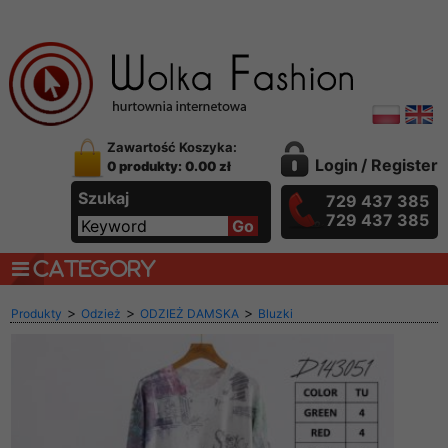
Zawartość Koszyka:
Login
/
Register
0 produkty: 0.00 zł
Szukaj
729 437 385
729 437 385
CATEGORY
>
>
>
Produkty
Odzież
ODZIEŻ DAMSKA
Bluzki