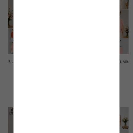
Bluzki damskie Roz Standard, Mix
Bluzki damskie Roz Standard, Mix
Kolor Paczka 10 szt
Kolor Paczka 10 szt
42.00 zł
42.00 zł
szczegóły
szczegóły