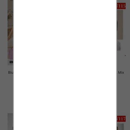
Bluzki damskie Roz Standard, Mix
Bluzki damskie Roz M-2XL, Mix
Kolor Paczka 10 szt
Kolor Paczka 12 szt
38.00 zł
26.00 zł
szczegóły
szczegóły