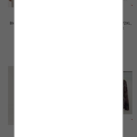
Bluzki damskie Roz XL-4XL, Mix
Bluzki damskie Roz M/L-XL/2XL,
Kolor Paczka 12 szt
Mix Kolor Paczka 12 szt
21.00 zł
20.00 zł
szczegóły
szczegóły