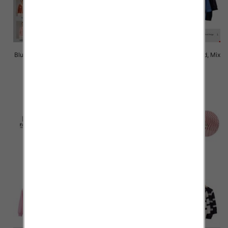
Bluzki damskie Roz Standard, Mix
Bluzki damskie Roz Standard, Mix
Kolor Paczka 10 szt
Kolor Paczka 10 szt
43.00 zł
43.00 zł
szczegóły
szczegóły