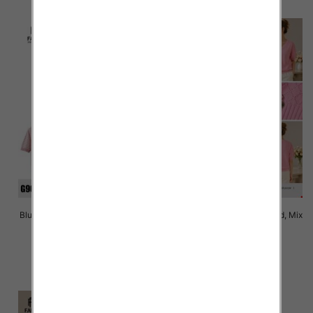
Bluzki damskie Roz Standard, Mix
Bluzki damskie Roz Standard, Mix
Kolor Paczka 10 szt
Kolor Paczka 10 szt
40.00 zł
38.00 zł
szczegóły
szczegóły