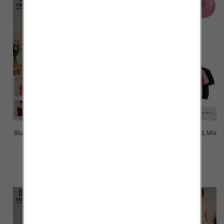
Bluzki damskie Roz Standard, Mix
Bluzki damskie Roz Standard, Mix
Kolor Paczka 10 szt
Kolor Paczka 10 szt
42.00 zł
42.00 zł
szczegóły
szczegóły