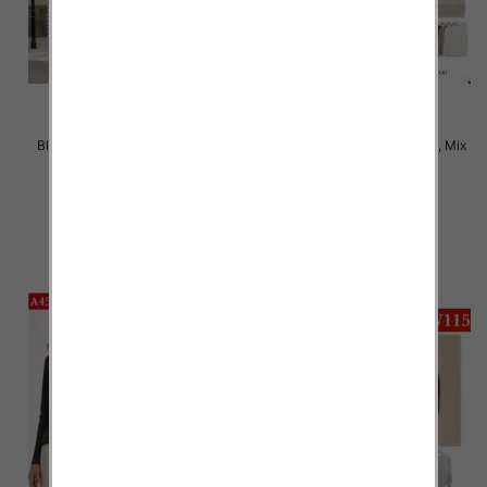
Bluzki damskie Roz M-2XL, Mix
Bluzki damskie Roz XL-4XL, Mix
Kolor Paczka 12 szt
Kolor Paczka 12 szt
22.00 zł
21.00 zł
szczegóły
szczegóły