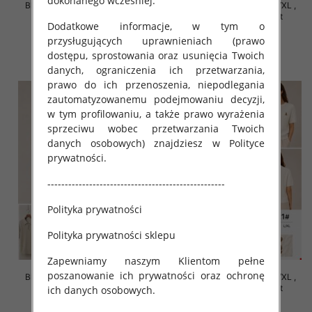
dokonanego wcześniej.
Bluzki damskie Roz S/M-L/XL ,
Bluzki damskie Roz S/M-L/XL ,
Mix Kolor Paczka 10 szt
Mix Kolor Paczka 10 szt
Dodatkowe informacje, w tym o
42.00 zł
42.00 zł
przysługujących uprawnieniach (prawo
szczegóły
szczegóły
dostępu, sprostowania oraz usunięcia Twoich
danych, ograniczenia ich przetwarzania,
prawo do ich przenoszenia, niepodlegania
zautomatyzowanemu podejmowaniu decyzji,
w tym profilowaniu, a także prawo wyrażenia
sprzeciwu wobec przetwarzania Twoich
danych osobowych) znajdziesz w Polityce
prywatności.
---------------------------------------------------
Polityka prywatności
Polityka prywatności sklepu
Zapewniamy naszym Klientom pełne
poszanowanie ich prywatności oraz ochronę
Bluzki damskie Roz S/M-L/XL ,
Bluzki damskie Roz S/M-L/XL ,
Mix Kolor Paczka 10 szt
Mix Kolor Paczka 10 szt
ich danych osobowych.
42.00 zł
42.00 zł