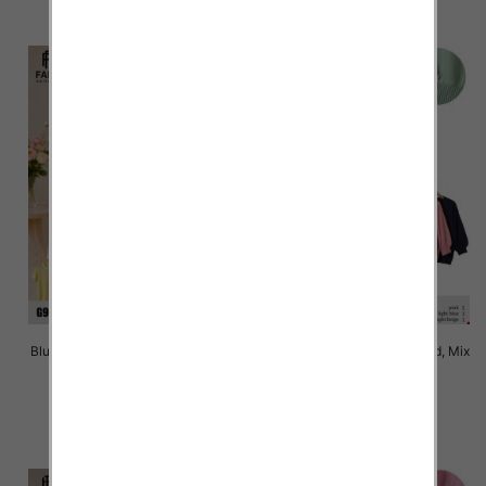
szczegóły
szczegóły
Bluzki damskie Roz Standard, Mix
Bluzki damskie Roz Standard, Mix
Kolor Paczka 10 szt
Kolor Paczka 10 szt
42.00 zł
42.00 zł
szczegóły
szczegóły