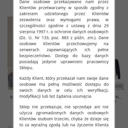
Dane osobowe przekazywane nam przez
szczegóły
szczegóły
Klientów przetwarzamy w sposób zgodny z
zakresem udzielonego przez Klientów
zezwolenia oraz wymogami prawa, w
szczególności zgodnie z ustawą z dnia 29
sierpnia 1997 r. o ochronie danych osobowych
(Dz. U. Nr 133, poz. 883 z późn. zm.). Dane
osobowe Klientów przechowujemy na
serwerach zapewniających ich pełne
bezpieczeństwo. Dostęp do bazy danych
posiadają jedynie uprawnieni pracownicy
Sklepu.
Każdy Klient, który przekazał nam swoje dane
osobowe ma pełną możliwość dostępu do
swoich danych w celu ich weryfikacji,
modyfikacji lub też żądania usunięcia.
Bluzki damskie Roz S/M-L/XL ,
Bluzki damskie Roz S/M-L/XL ,
Mix Kolor Paczka 10 szt
Mix Kolor Paczka 10 szt
Sklep nie przekazuje, nie sprzedaje ani nie
42.00 zł
39.00 zł
użycza zgromadzonych danych osobowych
szczegóły
szczegóły
Klientów osobom trzecim, chyba że dzieje się
to za wyraźną zgodą lub na życzenie Klienta