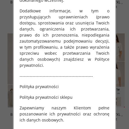
dokonanego wcześniej.
Bluzki damskie Roz S/M-L/XL ,
Bluzki damskie Roz S/M-L/XL ,
Mix Kolor Paczka 10 szt
Mix Kolor Paczka 10 szt
Dodatkowe informacje, w tym o
42.00 zł
42.00 zł
przysługujących uprawnieniach (prawo
szczegóły
szczegóły
dostępu, sprostowania oraz usunięcia Twoich
danych, ograniczenia ich przetwarzania,
prawo do ich przenoszenia, niepodlegania
zautomatyzowanemu podejmowaniu decyzji,
w tym profilowaniu, a także prawo wyrażenia
sprzeciwu wobec przetwarzania Twoich
danych osobowych) znajdziesz w Polityce
prywatności.
---------------------------------------------------
Polityka prywatności
Polityka prywatności sklepu
Zapewniamy naszym Klientom pełne
poszanowanie ich prywatności oraz ochronę
Bluzki damskie Roz S/M-L/XL ,
Bluzki damskie Roz S/M-L/XL ,
Mix Kolor Paczka 10 szt
Mix Kolor Paczka 10 szt
ich danych osobowych.
42.00 zł
42.00 zł