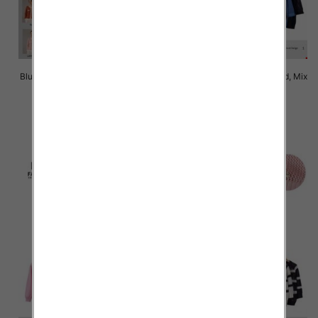
Bluzki damskie Roz Standard, Mix
Bluzki damskie Roz Standard, Mix
Kolor Paczka 10 szt
Kolor Paczka 10 szt
43.00 zł
43.00 zł
szczegóły
szczegóły