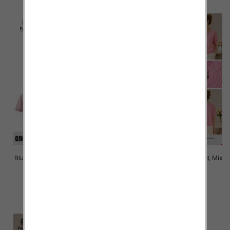
Bluzki damskie Roz Standard, Mix
Bluzki damskie Roz Standard, Mix
Kolor Paczka 10 szt
Kolor Paczka 10 szt
40.00 zł
38.00 zł
szczegóły
szczegóły