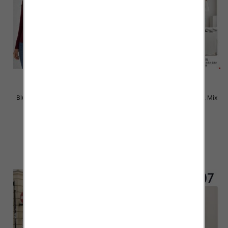
Bluzki damskie Roz XL-4XL, Mix
Bluzki damskie Roz M-2XL, Mix
Kolor Paczka 12 szt
Kolor Paczka 12 szt
22.00 zł
22.00 zł
szczegóły
szczegóły