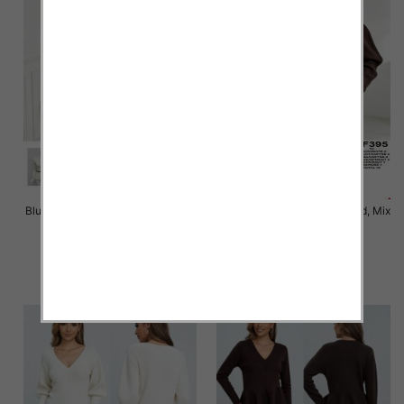
Bluzki damskie Roz Standard, Mix
Bluzki damskie Roz Standard, Mix
Kolor Paczka 10 szt
Kolor Paczka 10 szt
47.00 zł
46.00 zł
szczegóły
szczegóły