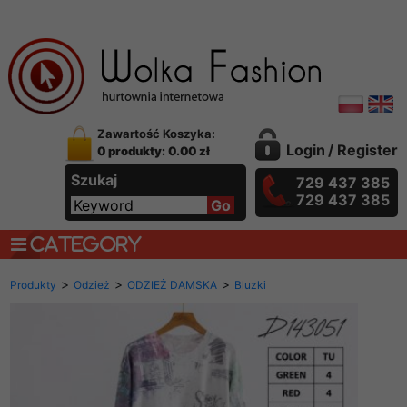
Zawartość Koszyka:
Login
/
Register
0 produkty: 0.00 zł
Szukaj
729 437 385
729 437 385
CATEGORY
>
>
>
Produkty
Odzież
ODZIEŻ DAMSKA
Bluzki