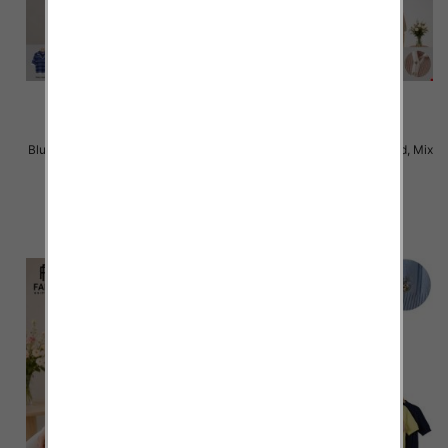
Bluzki damskie Roz Standard, Mix
Bluzki damskie Roz Standard, Mix
Kolor Paczka 10 szt
Kolor Paczka 10 szt
42.00 zł
42.00 zł
szczegóły
szczegóły