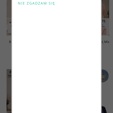
Bluzki damskie Roz L-3XL, Mix
Bluzki damskie Roz Standard, Mix
Kolor Paczka 10 szt
Kolor Paczka 10 szt
42.00 zł
42.00 zł
szczegóły
szczegóły