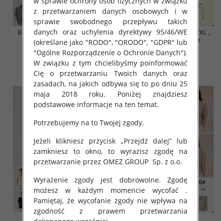
w sprawie ochrony osób fizycznych w związku
z przetwarzaniem danych osobowych i w
sprawie swobodnego przepływu takich
danych oraz uchylenia dyrektywy 95/46/WE
Bluzki damskie Roz S/M-L/XL ,
Bluzki damskie Roz S/M-L/XL ,
Mix Kolor Paczka 10 szt
Mix Kolor Paczka 10 szt
(określane jako "RODO", "ORODO", "GDPR" lub
"Ogólne Rozporządzenie o Ochronie Danych").
42.00 zł
42.00 zł
W związku z tym chcielibyśmy poinformować
szczegóły
szczegóły
Cię o przetwarzaniu Twoich danych oraz
zasadach, na jakich odbywa się to po dniu 25
maja 2018 roku. Poniżej znajdziesz
podstawowe informacje na ten temat.
Potrzebujemy na to Twojej zgody.
Jeżeli klikniesz przycisk „Przejdź dalej” lub
zamkniesz to okno, to wyrazisz zgodę na
przetwarzanie przez OMEZ GROUP
Sp. z o.o.
Wyrażenie zgody jest dobrowolne. Zgodę
możesz w każdym momencie wycofać .
Pamiętaj, że wycofanie zgody nie wpływa na
zgodność z prawem przetwarzania