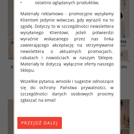
• ostatnio oglądanych produktów,
Materiały reklamowo - promocyjne wysyłamy
Klientom jedynie wówczas, gdy wyrazili na to
zgodę. Dotyczy to w szczególności newslettera
wysyłanego Klientowi, jeżeli potwierdzi
wyraźnie wskazanego przez nas linka
zawierającego akceptację na otrzymywanie
newslettera o aktualnych promocjach,
rabatach i nowościach w naszym Sklepie.
Materiały te dotyczą wyłącznie oferty naszego
Bluzki damskie Roz L-3XL, Mix
Bluzki damskie Roz L-3XL, Mix
Sklepu.
Kolor Paczka 10 szt
Kolor Paczka 10 szt
42.00 zł
42.00 zł
Wszelkie pytania, wnioski i sugestie odnoszące
się do ochrony Państwa prywatności, w
szczegóły
szczegóły
szczególności danych osobowych prosimy
zgłaszać na email