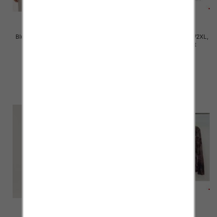
Bluzki damskie Roz XL-4XL, Mix
Bluzki damskie Roz M/L-XL/2XL,
Kolor Paczka 12 szt
Mix Kolor Paczka 12 szt
21.00 zł
20.00 zł
szczegóły
szczegóły