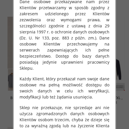
Dane osobowe przekazywane nam przez
szczegóły
szczegóły
Klientów przetwarzamy w sposób zgodny z
zakresem udzielonego przez Klientów
zezwolenia oraz wymogami prawa, w
szczególności zgodnie z ustawą z dnia 29
sierpnia 1997 r. o ochronie danych osobowych
(Dz. U. Nr 133, poz. 883 z późn. zm.). Dane
osobowe Klientów przechowujemy na
serwerach zapewniających ich pełne
bezpieczeństwo. Dostęp do bazy danych
posiadają jedynie uprawnieni pracownicy
Sklepu.
Każdy Klient, który przekazał nam swoje dane
osobowe ma pełną możliwość dostępu do
swoich danych w celu ich weryfikacji,
modyfikacji lub też żądania usunięcia.
Bluzki damskie Roz S/M-L/XL ,
Bluzki damskie Roz S/M-L/XL ,
Mix Kolor Paczka 10 szt
Mix Kolor Paczka 10 szt
Sklep nie przekazuje, nie sprzedaje ani nie
42.00 zł
39.00 zł
użycza zgromadzonych danych osobowych
szczegóły
szczegóły
Klientów osobom trzecim, chyba że dzieje się
to za wyraźną zgodą lub na życzenie Klienta