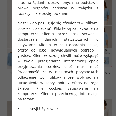
albo na żądanie uprawnionych na podstawie
prawa organów państwa w związku z
toczącymi się postępowaniami.
Nasz Sklep posługuje się również tzw. plikami
cookies (ciasteczka). Pliki te są zapisywane na
komputerze Klienta przez nasz serwer i
dostarczają danych statystycznych o
aktywności Klienta, w celu dobrania naszej
oferty do jego indywidualnych potrzeb i
gustów. Klient w każdej chwili może wyłączyć
w swojej przeglądarce internetowej opcję
przyjmowania cookies, choć musi mieć
świadomość, że w niektórych przypadkach
Bluzki damskie Roz L-3XL, Mix
Bluzki damskie Roz L-3XL, Mix
odłączenie tych plików może wpłynąć na
Kolor Paczka 10 szt
Kolor Paczka 10 szt
utrudnienia w korzystaniu z oferty naszego
42.00 zł
42.00 zł
Sklepu. Pliki cookies zapisywane na
szczegóły
szczegóły
komputerze Klienta przechowują informacje
na temat:
• sesji Użytkownika,