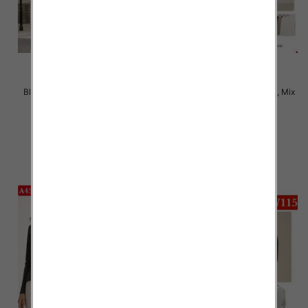
Bluzki damskie Roz M-2XL, Mix
Bluzki damskie Roz XL-4XL, Mix
Kolor Paczka 12 szt
Kolor Paczka 12 szt
22.00 zł
21.00 zł
szczegóły
szczegóły