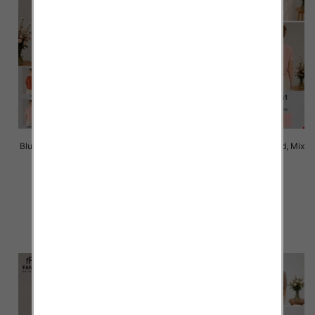
Bluzki damskie Roz Standard, Mix
Bluzki damskie Roz Standard, Mix
Kolor Paczka 10 szt
Kolor Paczka 10 szt
42.00 zł
42.00 zł
szczegóły
szczegóły