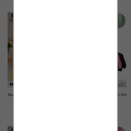
szczegóły
szczegóły
Bluzki damskie Roz Standard, Mix
Bluzki damskie Roz Standard, Mix
Kolor Paczka 10 szt
Kolor Paczka 10 szt
42.00 zł
42.00 zł
szczegóły
szczegóły