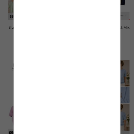
Bluzki damskie Roz Standard, Mix
Bluzki damskie Roz Standard, Mix
Kolor Paczka 10 szt
Kolor Paczka 10 szt
41.00 zł
41.00 zł
szczegóły
szczegóły