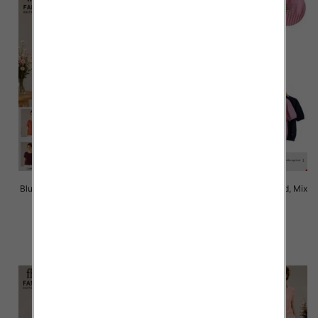
Bluzki damskie Roz Standard, Mix
Bluzki damskie Roz Standard, Mix
Kolor Paczka 10 szt
Kolor Paczka 10 szt
42.00 zł
42.00 zł
szczegóły
szczegóły