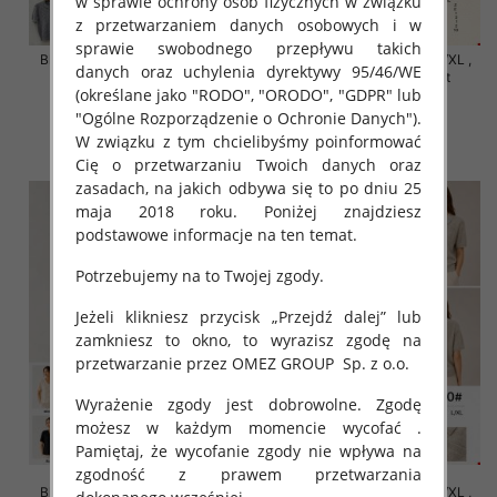
w sprawie ochrony osób fizycznych w związku
z przetwarzaniem danych osobowych i w
sprawie swobodnego przepływu takich
Bluzki damskie Roz S/M-L/XL ,
Bluzki damskie Roz S/M-L/XL ,
danych oraz uchylenia dyrektywy 95/46/WE
Mix Kolor Paczka 10 szt
Mix Kolor Paczka 10 szt
(określane jako "RODO", "ORODO", "GDPR" lub
42.00 zł
42.00 zł
"Ogólne Rozporządzenie o Ochronie Danych").
szczegóły
szczegóły
W związku z tym chcielibyśmy poinformować
Cię o przetwarzaniu Twoich danych oraz
zasadach, na jakich odbywa się to po dniu 25
maja 2018 roku. Poniżej znajdziesz
podstawowe informacje na ten temat.
Potrzebujemy na to Twojej zgody.
Jeżeli klikniesz przycisk „Przejdź dalej” lub
zamkniesz to okno, to wyrazisz zgodę na
przetwarzanie przez OMEZ GROUP
Sp. z o.o.
Wyrażenie zgody jest dobrowolne. Zgodę
możesz w każdym momencie wycofać .
Pamiętaj, że wycofanie zgody nie wpływa na
zgodność z prawem przetwarzania
Bluzki damskie Roz S/M-L/XL ,
Bluzki damskie Roz S/M-L/XL ,