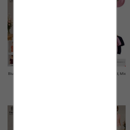
Bluzki damskie Roz Standard, Mix
Bluzki damskie Roz Standard, Mix
Kolor Paczka 10 szt
Kolor Paczka 10 szt
42.00 zł
42.00 zł
szczegóły
szczegóły