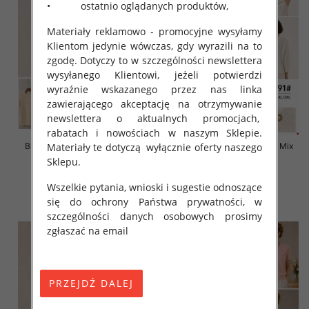
• ostatnio oglądanych produktów,
Materiały reklamowo - promocyjne wysyłamy
Klientom jedynie wówczas, gdy wyrazili na to
zgodę. Dotyczy to w szczególności newslettera
wysyłanego Klientowi, jeżeli potwierdzi
wyraźnie wskazanego przez nas linka
zawierającego akceptację na otrzymywanie
newslettera o aktualnych promocjach,
rabatach i nowościach w naszym Sklepie.
Materiały te dotyczą wyłącznie oferty naszego
Bluzki damskie Roz L-3XL, Mix
Bluzki damskie Roz L-3XL, Mix
Kolor Paczka 10 szt
Kolor Paczka 10 szt
Sklepu.
42.00 zł
42.00 zł
Wszelkie pytania, wnioski i sugestie odnoszące
szczegóły
szczegóły
się do ochrony Państwa prywatności, w
szczególności danych osobowych prosimy
zgłaszać na email