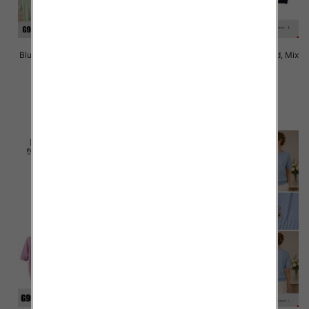
Bluzki damskie Roz Standard, Mix
Bluzki damskie Roz Standard, Mix
Kolor Paczka 10 szt
Kolor Paczka 10 szt
41.00 zł
41.00 zł
szczegóły
szczegóły