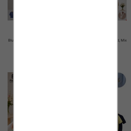
Bluzki damskie Roz Standard, Mix
Bluzki damskie Roz Standard, Mix
Kolor Paczka 10 szt
Kolor Paczka 10 szt
42.00 zł
42.00 zł
szczegóły
szczegóły