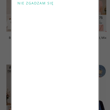
Bluzki damskie Roz L-3XL, Mix
Bluzki damskie Roz Standard, Mix
Kolor Paczka 10 szt
Kolor Paczka 10 szt
42.00 zł
42.00 zł
szczegóły
szczegóły