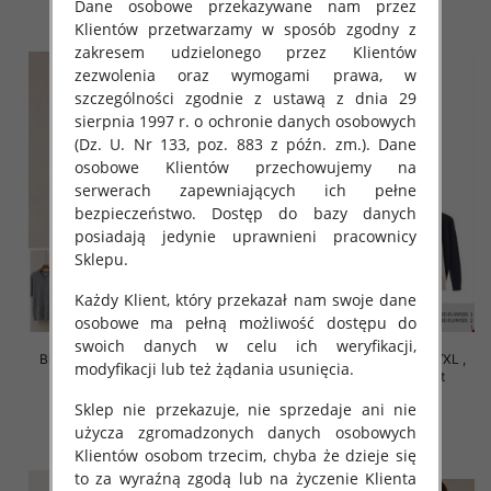
Dane osobowe przekazywane nam przez
szczegóły
szczegóły
Klientów przetwarzamy w sposób zgodny z
zakresem udzielonego przez Klientów
zezwolenia oraz wymogami prawa, w
szczególności zgodnie z ustawą z dnia 29
sierpnia 1997 r. o ochronie danych osobowych
(Dz. U. Nr 133, poz. 883 z późn. zm.). Dane
osobowe Klientów przechowujemy na
serwerach zapewniających ich pełne
bezpieczeństwo. Dostęp do bazy danych
posiadają jedynie uprawnieni pracownicy
Sklepu.
Każdy Klient, który przekazał nam swoje dane
osobowe ma pełną możliwość dostępu do
swoich danych w celu ich weryfikacji,
Bluzki damskie Roz S/M-L/XL ,
Bluzki damskie Roz S/M-L/XL ,
modyfikacji lub też żądania usunięcia.
Mix Kolor Paczka 10 szt
Mix Kolor Paczka 10 szt
42.00 zł
39.00 zł
Sklep nie przekazuje, nie sprzedaje ani nie
użycza zgromadzonych danych osobowych
szczegóły
szczegóły
Klientów osobom trzecim, chyba że dzieje się
to za wyraźną zgodą lub na życzenie Klienta