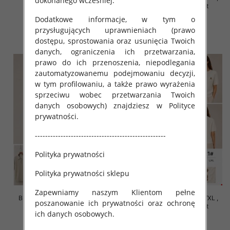
dokonanego wcześniej.
Mix Kolor Paczka 10 szt
Mix Kolor Paczka 10 szt
Dodatkowe informacje, w tym o
42.00 zł
42.00 zł
przysługujących uprawnieniach (prawo
szczegóły
szczegóły
dostępu, sprostowania oraz usunięcia Twoich
danych, ograniczenia ich przetwarzania,
prawo do ich przenoszenia, niepodlegania
zautomatyzowanemu podejmowaniu decyzji,
w tym profilowaniu, a także prawo wyrażenia
sprzeciwu wobec przetwarzania Twoich
danych osobowych) znajdziesz w Polityce
prywatności.
---------------------------------------------------
Polityka prywatności
Polityka prywatności sklepu
Zapewniamy naszym Klientom pełne
Bluzki damskie Roz S/M-L/XL ,
Bluzki damskie Roz S/M-L/XL ,
poszanowanie ich prywatności oraz ochronę
Mix Kolor Paczka 10 szt
Mix Kolor Paczka 10 szt
ich danych osobowych.
42.00 zł
42.00 zł