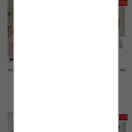
Bluzki damskie Roz Standard, Mix
Bluzki damskie Roz M-2XL, Mix
Kolor Paczka 10 szt
Kolor Paczka 12 szt
38.00 zł
26.00 zł
szczegóły
szczegóły