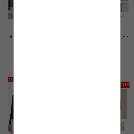
Bluzki damskie Roz M-2XL, Mix
Bluzki damskie Roz XL-4XL, Mix
Kolor Paczka 12 szt
Kolor Paczka 12 szt
22.00 zł
21.00 zł
szczegóły
szczegóły