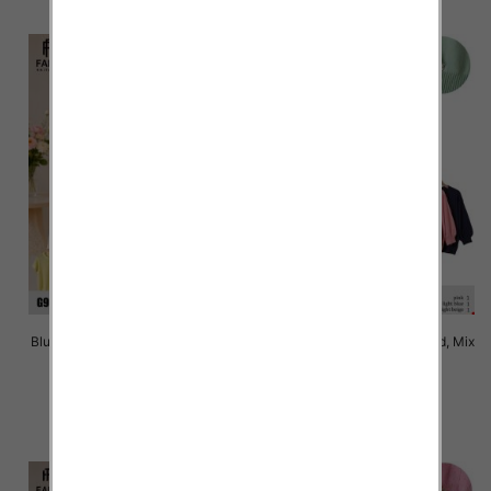
Bluzki damskie Roz Standard, Mix
Bluzki damskie Roz Standard, Mix
Kolor Paczka 10 szt
Kolor Paczka 10 szt
42.00 zł
42.00 zł
szczegóły
szczegóły