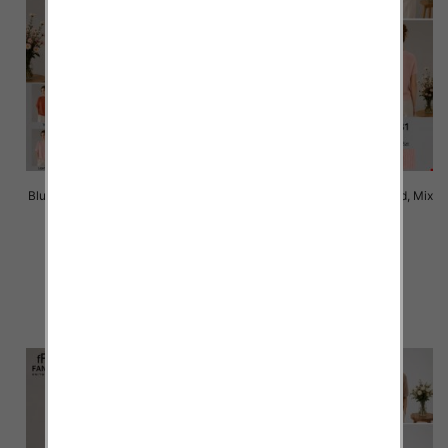
Bluzki damskie Roz Standard, Mix
Bluzki damskie Roz Standard, Mix
Kolor Paczka 10 szt
Kolor Paczka 10 szt
42.00 zł
42.00 zł
szczegóły
szczegóły