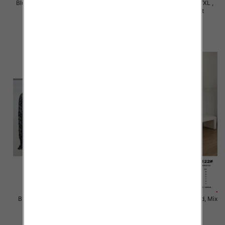
Bluzki damskie Roz M/L-XL/2XL,
Bluzki damskie Roz S/M-L/XL ,
Mix Kolor Paczka 12 szt
Mix Kolor Paczka 10 szt
20.00 zł
39.00 zł
szczegóły
szczegóły
Bluzki damskie Roz S/M-L/XL ,
Bluzki damskie Roz Standard, Mix
Mix Kolor Paczka 10 szt
Kolor Paczka 10 szt
36.00 zł
36.00 zł