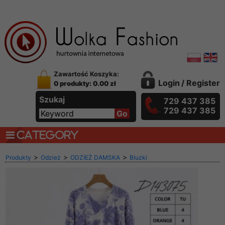
Zawartość Koszyka:
Login
/
Register
0 produkty: 0.00 zł
Szukaj
729 437 385
729 437 385
CATEGORY
>
>
>
Produkty
Odzież
ODZIEŻ DAMSKA
Bluzki