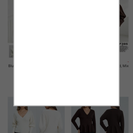
Bluzki damskie Roz Standard, Mix
Bluzki damskie Roz Standard, Mix
Kolor Paczka 10 szt
Kolor Paczka 10 szt
47.00 zł
46.00 zł
szczegóły
szczegóły