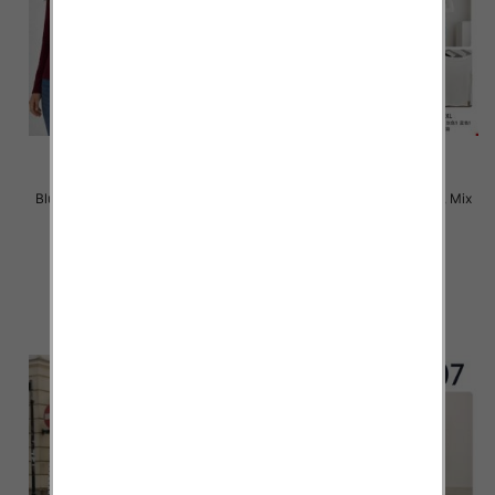
Bluzki damskie Roz XL-4XL, Mix
Bluzki damskie Roz M-2XL, Mix
Kolor Paczka 12 szt
Kolor Paczka 12 szt
22.00 zł
22.00 zł
szczegóły
szczegóły