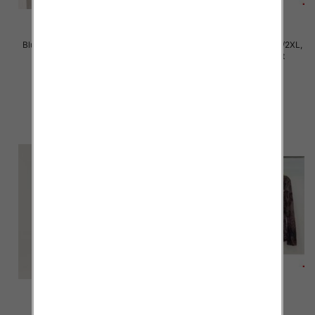
Bluzki damskie Roz XL-4XL, Mix
Bluzki damskie Roz M/L-XL/2XL,
Kolor Paczka 12 szt
Mix Kolor Paczka 12 szt
21.00 zł
20.00 zł
szczegóły
szczegóły