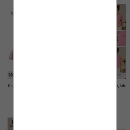
Bluzki damskie Roz Standard, Mix
Bluzki damskie Roz Standard, Mix
Kolor Paczka 10 szt
Kolor Paczka 10 szt
40.00 zł
38.00 zł
szczegóły
szczegóły