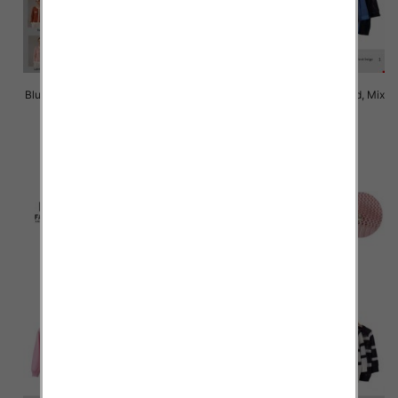
Bluzki damskie Roz Standard, Mix
Bluzki damskie Roz Standard, Mix
Kolor Paczka 10 szt
Kolor Paczka 10 szt
43.00 zł
43.00 zł
szczegóły
szczegóły