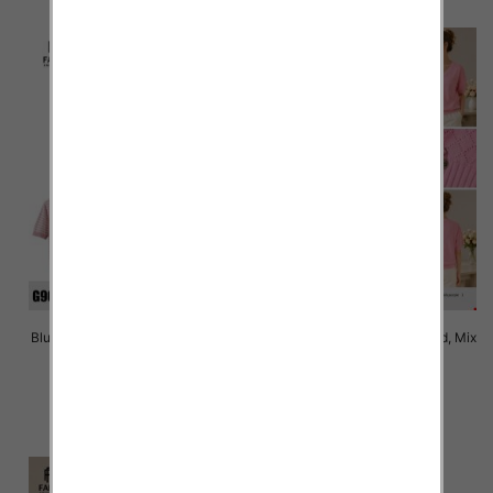
Bluzki damskie Roz Standard, Mix
Bluzki damskie Roz Standard, Mix
Kolor Paczka 10 szt
Kolor Paczka 10 szt
40.00 zł
38.00 zł
szczegóły
szczegóły