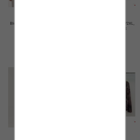
Bluzki damskie Roz XL-4XL, Mix
Bluzki damskie Roz M/L-XL/2XL,
Kolor Paczka 12 szt
Mix Kolor Paczka 12 szt
21.00 zł
20.00 zł
szczegóły
szczegóły