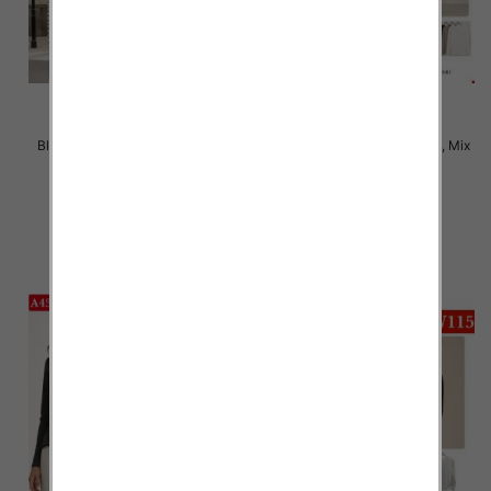
Bluzki damskie Roz M-2XL, Mix
Bluzki damskie Roz XL-4XL, Mix
Kolor Paczka 12 szt
Kolor Paczka 12 szt
22.00 zł
21.00 zł
szczegóły
szczegóły