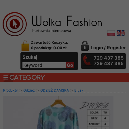
Zawartość Koszyka:
Login
/
Register
0 produkty: 0.00 zł
Szukaj
729 437 385
729 437 385
CATEGORY
>
>
>
Produkty
Odzież
ODZIEŻ DAMSKA
Bluzki