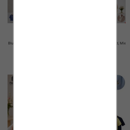
Bluzki damskie Roz Standard, Mix
Bluzki damskie Roz Standard, Mix
Kolor Paczka 10 szt
Kolor Paczka 10 szt
42.00 zł
42.00 zł
szczegóły
szczegóły