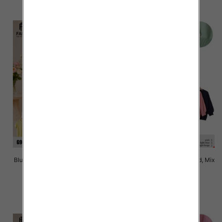
szczegóły
szczegóły
Bluzki damskie Roz Standard, Mix
Bluzki damskie Roz Standard, Mix
Kolor Paczka 10 szt
Kolor Paczka 10 szt
42.00 zł
42.00 zł
szczegóły
szczegóły