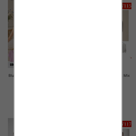
Bluzki damskie Roz Standard, Mix
Bluzki damskie Roz M-2XL, Mix
Kolor Paczka 10 szt
Kolor Paczka 12 szt
38.00 zł
26.00 zł
szczegóły
szczegóły