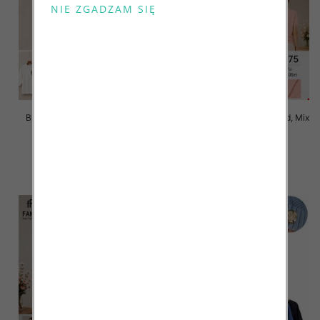
Bluzki damskie Roz L-3XL, Mix
Bluzki damskie Roz Standard, Mix
Kolor Paczka 10 szt
Kolor Paczka 10 szt
42.00 zł
42.00 zł
szczegóły
szczegóły