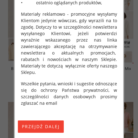
• ostatnio oglądanych produktów,
Materiały reklamowo - promocyjne wysyłamy
Klientom jedynie wówczas, gdy wyrazili na to
zgodę. Dotyczy to w szczególności newslettera
wysyłanego Klientowi, jeżeli potwierdzi
wyraźnie wskazanego przez nas linka
zawierającego akceptację na otrzymywanie
newslettera o aktualnych promocjach,
rabatach i nowościach w naszym Sklepie.
Materiały te dotyczą wyłącznie oferty naszego
Bluzki damskie Roz L-3XL, Mix
Bluzki damskie Roz L-3XL, Mix
Sklepu.
Kolor Paczka 10 szt
Kolor Paczka 10 szt
42.00 zł
42.00 zł
Wszelkie pytania, wnioski i sugestie odnoszące
się do ochrony Państwa prywatności, w
szczegóły
szczegóły
szczególności danych osobowych prosimy
zgłaszać na email