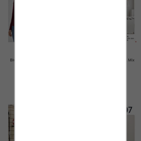
Bluzki damskie Roz XL-4XL, Mix
Bluzki damskie Roz M-2XL, Mix
Kolor Paczka 12 szt
Kolor Paczka 12 szt
22.00 zł
22.00 zł
szczegóły
szczegóły