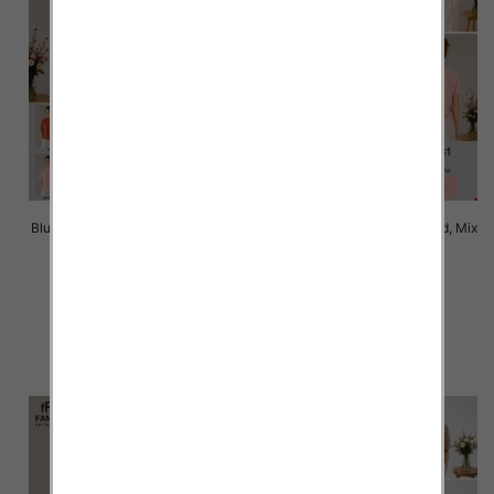
Bluzki damskie Roz Standard, Mix
Bluzki damskie Roz Standard, Mix
Kolor Paczka 10 szt
Kolor Paczka 10 szt
42.00 zł
42.00 zł
szczegóły
szczegóły