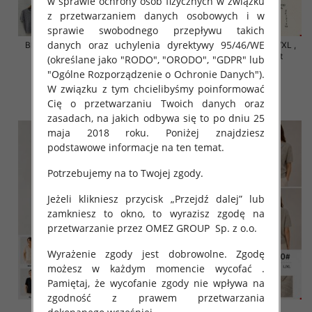
w sprawie ochrony osób fizycznych w związku
z przetwarzaniem danych osobowych i w
sprawie swobodnego przepływu takich
danych oraz uchylenia dyrektywy 95/46/WE
Bluzki damskie Roz S/M-L/XL ,
Bluzki damskie Roz S/M-L/XL ,
Mix Kolor Paczka 10 szt
Mix Kolor Paczka 10 szt
(określane jako "RODO", "ORODO", "GDPR" lub
"Ogólne Rozporządzenie o Ochronie Danych").
42.00 zł
42.00 zł
W związku z tym chcielibyśmy poinformować
szczegóły
szczegóły
Cię o przetwarzaniu Twoich danych oraz
zasadach, na jakich odbywa się to po dniu 25
maja 2018 roku. Poniżej znajdziesz
podstawowe informacje na ten temat.
Potrzebujemy na to Twojej zgody.
Jeżeli klikniesz przycisk „Przejdź dalej” lub
zamkniesz to okno, to wyrazisz zgodę na
przetwarzanie przez OMEZ GROUP
Sp. z o.o.
Wyrażenie zgody jest dobrowolne. Zgodę
możesz w każdym momencie wycofać .
Pamiętaj, że wycofanie zgody nie wpływa na
zgodność z prawem przetwarzania