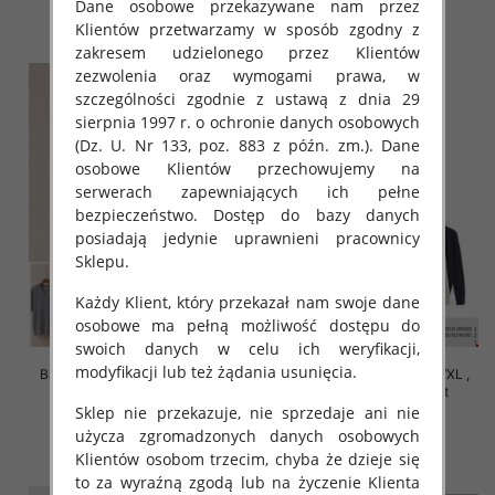
Dane osobowe przekazywane nam przez
szczegóły
szczegóły
Klientów przetwarzamy w sposób zgodny z
zakresem udzielonego przez Klientów
zezwolenia oraz wymogami prawa, w
szczególności zgodnie z ustawą z dnia 29
sierpnia 1997 r. o ochronie danych osobowych
(Dz. U. Nr 133, poz. 883 z późn. zm.). Dane
osobowe Klientów przechowujemy na
serwerach zapewniających ich pełne
bezpieczeństwo. Dostęp do bazy danych
posiadają jedynie uprawnieni pracownicy
Sklepu.
Każdy Klient, który przekazał nam swoje dane
osobowe ma pełną możliwość dostępu do
swoich danych w celu ich weryfikacji,
modyfikacji lub też żądania usunięcia.
Bluzki damskie Roz S/M-L/XL ,
Bluzki damskie Roz S/M-L/XL ,
Mix Kolor Paczka 10 szt
Mix Kolor Paczka 10 szt
Sklep nie przekazuje, nie sprzedaje ani nie
42.00 zł
39.00 zł
użycza zgromadzonych danych osobowych
szczegóły
szczegóły
Klientów osobom trzecim, chyba że dzieje się
to za wyraźną zgodą lub na życzenie Klienta