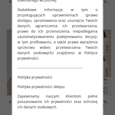
dokonanego wcześniej.
Bluzki damskie Roz S/M-L/XL ,
Bluzki damskie Roz S/M-L/XL ,
Mix Kolor Paczka 10 szt
Mix Kolor Paczka 10 szt
Dodatkowe informacje, w tym o
42.00 zł
42.00 zł
przysługujących uprawnieniach (prawo
szczegóły
szczegóły
dostępu, sprostowania oraz usunięcia Twoich
danych, ograniczenia ich przetwarzania,
prawo do ich przenoszenia, niepodlegania
zautomatyzowanemu podejmowaniu decyzji,
w tym profilowaniu, a także prawo wyrażenia
sprzeciwu wobec przetwarzania Twoich
danych osobowych) znajdziesz w Polityce
prywatności.
---------------------------------------------------
Polityka prywatności
Polityka prywatności sklepu
Zapewniamy naszym Klientom pełne
poszanowanie ich prywatności oraz ochronę
Bluzki damskie Roz S/M-L/XL ,
Bluzki damskie Roz S/M-L/XL ,
Mix Kolor Paczka 10 szt
Mix Kolor Paczka 10 szt
ich danych osobowych.
42.00 zł
42.00 zł