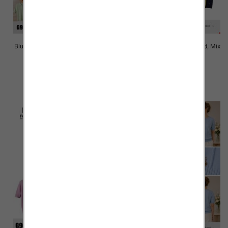
Bluzki damskie Roz Standard, Mix
Bluzki damskie Roz Standard, Mix
Kolor Paczka 10 szt
Kolor Paczka 10 szt
41.00 zł
41.00 zł
szczegóły
szczegóły