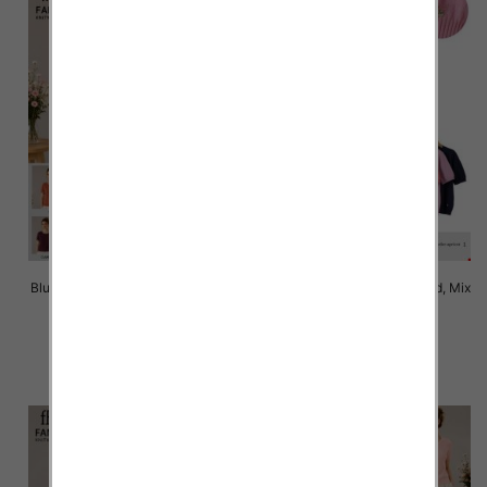
Bluzki damskie Roz Standard, Mix
Bluzki damskie Roz Standard, Mix
Kolor Paczka 10 szt
Kolor Paczka 10 szt
42.00 zł
42.00 zł
szczegóły
szczegóły