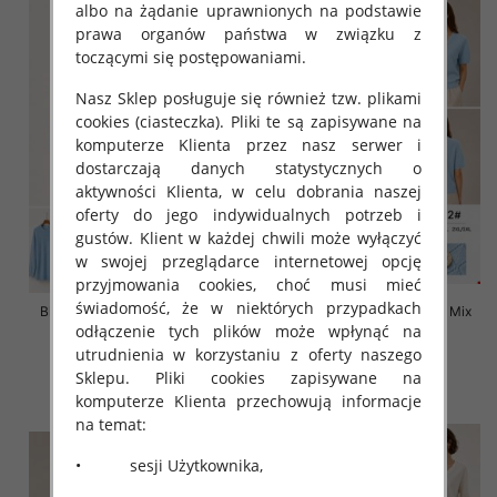
albo na żądanie uprawnionych na podstawie
prawa organów państwa w związku z
toczącymi się postępowaniami.
Nasz Sklep posługuje się również tzw. plikami
cookies (ciasteczka). Pliki te są zapisywane na
komputerze Klienta przez nasz serwer i
dostarczają danych statystycznych o
aktywności Klienta, w celu dobrania naszej
oferty do jego indywidualnych potrzeb i
gustów. Klient w każdej chwili może wyłączyć
w swojej przeglądarce internetowej opcję
przyjmowania cookies, choć musi mieć
świadomość, że w niektórych przypadkach
Bluzki damskie Roz L-3XL, Mix
Bluzki damskie Roz L-3XL, Mix
odłączenie tych plików może wpłynąć na
Kolor Paczka 10 szt
Kolor Paczka 10 szt
utrudnienia w korzystaniu z oferty naszego
42.00 zł
42.00 zł
Sklepu. Pliki cookies zapisywane na
szczegóły
szczegóły
komputerze Klienta przechowują informacje
na temat:
• sesji Użytkownika,