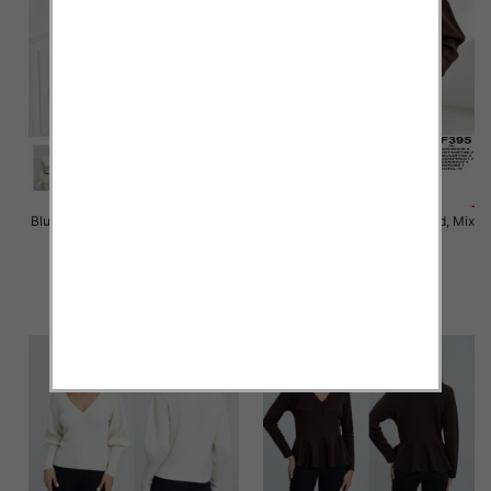
Bluzki damskie Roz Standard, Mix
Bluzki damskie Roz Standard, Mix
Kolor Paczka 10 szt
Kolor Paczka 10 szt
47.00 zł
46.00 zł
szczegóły
szczegóły