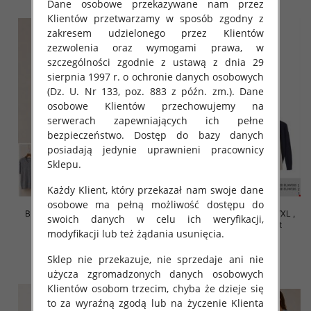
Dane osobowe przekazywane nam przez
Klientów przetwarzamy w sposób zgodny z
zakresem udzielonego przez Klientów
zezwolenia oraz wymogami prawa, w
szczególności zgodnie z ustawą z dnia 29
sierpnia 1997 r. o ochronie danych osobowych
(Dz. U. Nr 133, poz. 883 z późn. zm.). Dane
osobowe Klientów przechowujemy na
serwerach zapewniających ich pełne
bezpieczeństwo. Dostęp do bazy danych
posiadają jedynie uprawnieni pracownicy
Sklepu.
Każdy Klient, który przekazał nam swoje dane
osobowe ma pełną możliwość dostępu do
Bluzki damskie Roz S/M-L/XL ,
Bluzki damskie Roz S/M-L/XL ,
swoich danych w celu ich weryfikacji,
Mix Kolor Paczka 10 szt
Mix Kolor Paczka 10 szt
modyfikacji lub też żądania usunięcia.
42.00 zł
39.00 zł
Sklep nie przekazuje, nie sprzedaje ani nie
szczegóły
szczegóły
użycza zgromadzonych danych osobowych
Klientów osobom trzecim, chyba że dzieje się
to za wyraźną zgodą lub na życzenie Klienta