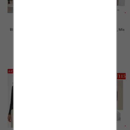
Bluzki damskie Roz M-2XL, Mix
Bluzki damskie Roz XL-4XL, Mix
Kolor Paczka 12 szt
Kolor Paczka 12 szt
22.00 zł
21.00 zł
szczegóły
szczegóły