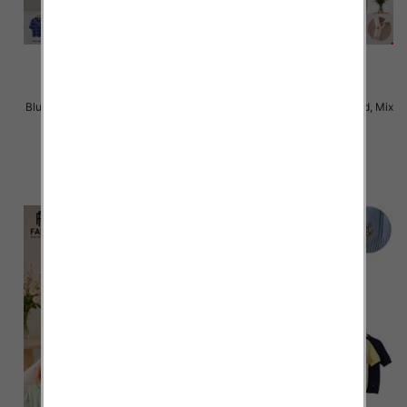
Bluzki damskie Roz Standard, Mix
Bluzki damskie Roz Standard, Mix
Kolor Paczka 10 szt
Kolor Paczka 10 szt
42.00 zł
42.00 zł
szczegóły
szczegóły