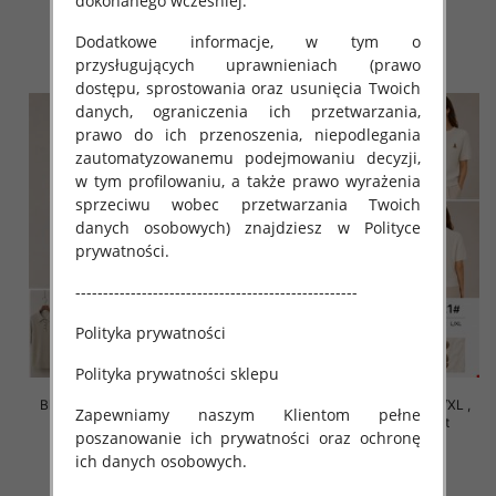
dokonanego wcześniej.
42.00 zł
42.00 zł
Dodatkowe informacje, w tym o
szczegóły
szczegóły
przysługujących uprawnieniach (prawo
dostępu, sprostowania oraz usunięcia Twoich
danych, ograniczenia ich przetwarzania,
prawo do ich przenoszenia, niepodlegania
zautomatyzowanemu podejmowaniu decyzji,
w tym profilowaniu, a także prawo wyrażenia
sprzeciwu wobec przetwarzania Twoich
danych osobowych) znajdziesz w Polityce
prywatności.
---------------------------------------------------
Polityka prywatności
Polityka prywatności sklepu
Bluzki damskie Roz S/M-L/XL ,
Bluzki damskie Roz S/M-L/XL ,
Zapewniamy naszym Klientom pełne
Mix Kolor Paczka 10 szt
Mix Kolor Paczka 10 szt
poszanowanie ich prywatności oraz ochronę
42.00 zł
42.00 zł
ich danych osobowych.
szczegóły
szczegóły