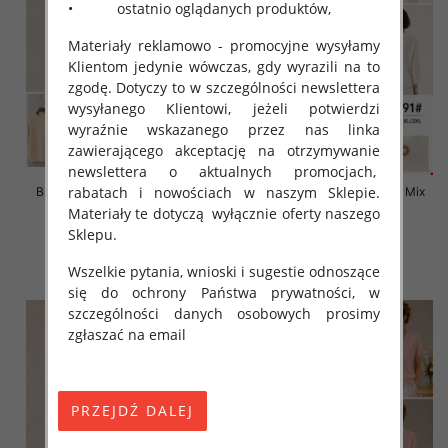
• ostatnio oglądanych produktów,
Materiały reklamowo - promocyjne wysyłamy
Klientom jedynie wówczas, gdy wyrazili na to
zgodę. Dotyczy to w szczególności newslettera
wysyłanego Klientowi, jeżeli potwierdzi
wyraźnie wskazanego przez nas linka
zawierającego akceptację na otrzymywanie
newslettera o aktualnych promocjach,
rabatach i nowościach w naszym Sklepie.
Bluzki damskie Roz L-3XL, Mix
Bluzki damskie Roz L-3XL, Mix
Kolor Paczka 10 szt
Kolor Paczka 10 szt
Materiały te dotyczą wyłącznie oferty naszego
Sklepu.
42.00 zł
42.00 zł
szczegóły
szczegóły
Wszelkie pytania, wnioski i sugestie odnoszące
się do ochrony Państwa prywatności, w
szczególności danych osobowych prosimy
zgłaszać na email