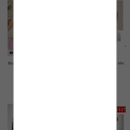
Bluzki damskie Roz Standard, Mix
Bluzki damskie Roz M-2XL, Mix
Kolor Paczka 10 szt
Kolor Paczka 12 szt
38.00 zł
26.00 zł
szczegóły
szczegóły