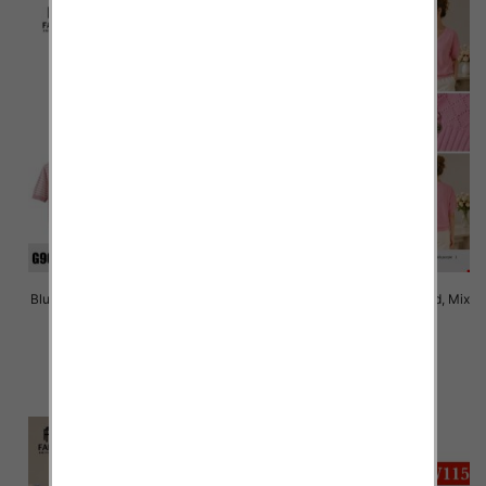
Bluzki damskie Roz Standard, Mix
Bluzki damskie Roz Standard, Mix
Kolor Paczka 10 szt
Kolor Paczka 10 szt
40.00 zł
38.00 zł
szczegóły
szczegóły