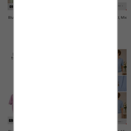
Bluzki damskie Roz Standard, Mix
Bluzki damskie Roz Standard, Mix
Kolor Paczka 10 szt
Kolor Paczka 10 szt
41.00 zł
41.00 zł
szczegóły
szczegóły