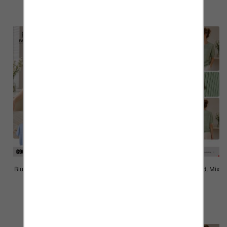
szczegóły
szczegóły
Bluzki damskie Roz Standard, Mix
Bluzki damskie Roz Standard, Mix
Kolor Paczka 10 szt
Kolor Paczka 10 szt
40.00 zł
40.00 zł
szczegóły
szczegóły