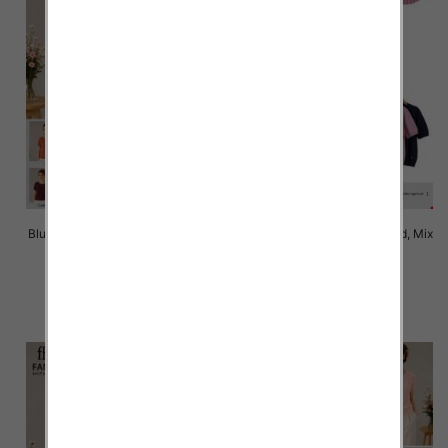
Bluzki damskie Roz Standard, Mix
Bluzki damskie Roz Standard, Mix
Kolor Paczka 10 szt
Kolor Paczka 10 szt
42.00 zł
42.00 zł
szczegóły
szczegóły