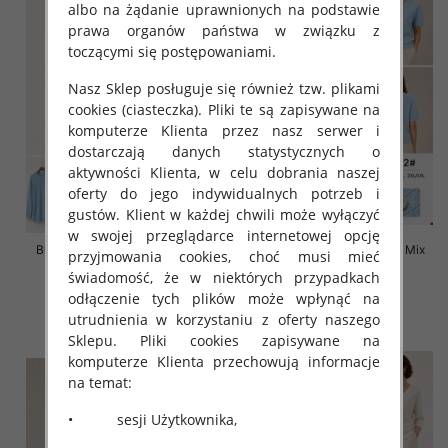
albo na żądanie uprawnionych na podstawie
prawa organów państwa w związku z
toczącymi się postępowaniami.
Nasz Sklep posługuje się również tzw. plikami
cookies (ciasteczka). Pliki te są zapisywane na
komputerze Klienta przez nasz serwer i
dostarczają danych statystycznych o
aktywności Klienta, w celu dobrania naszej
oferty do jego indywidualnych potrzeb i
gustów. Klient w każdej chwili może wyłączyć
w swojej przeglądarce internetowej opcję
Bluzki damskie Roz L-3XL, Mix
Bluzki damskie Roz L-3XL, Mix
przyjmowania cookies, choć musi mieć
Kolor Paczka 10 szt
Kolor Paczka 10 szt
świadomość, że w niektórych przypadkach
42.00 zł
42.00 zł
odłączenie tych plików może wpłynąć na
utrudnienia w korzystaniu z oferty naszego
szczegóły
szczegóły
Sklepu. Pliki cookies zapisywane na
komputerze Klienta przechowują informacje
na temat:
• sesji Użytkownika,