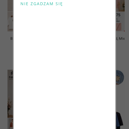
Bluzki damskie Roz L-3XL, Mix
Bluzki damskie Roz Standard, Mix
Kolor Paczka 10 szt
Kolor Paczka 10 szt
42.00 zł
42.00 zł
szczegóły
szczegóły