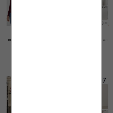
Bluzki damskie Roz XL-4XL, Mix
Bluzki damskie Roz M-2XL, Mix
Kolor Paczka 12 szt
Kolor Paczka 12 szt
22.00 zł
22.00 zł
szczegóły
szczegóły