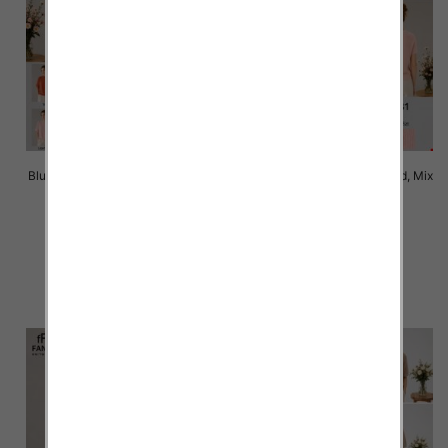
Bluzki damskie Roz Standard, Mix
Bluzki damskie Roz Standard, Mix
Kolor Paczka 10 szt
Kolor Paczka 10 szt
42.00 zł
42.00 zł
szczegóły
szczegóły