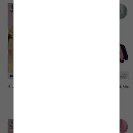
Bluzki damskie Roz Standard, Mix
Bluzki damskie Roz Standard, Mix
Kolor Paczka 10 szt
Kolor Paczka 10 szt
42.00 zł
42.00 zł
szczegóły
szczegóły