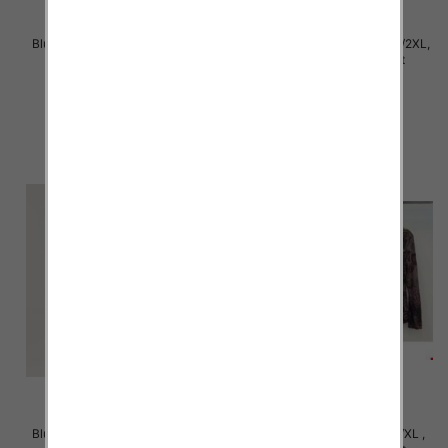
Bluzki damskie Roz XL-4XL, Mix
Bluzki damskie Roz M/L-XL/2XL,
Kolor Paczka 12 szt
Mix Kolor Paczka 12 szt
21.00 zł
20.00 zł
szczegóły
szczegóły
Bluzki damskie Roz M/L-XL/2XL,
Bluzki damskie Roz S/M-L/XL ,