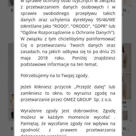
w sprawie ochrony osób fizycznych w związku
z przetwarzaniem danych osobowych i w
Bluzki damskie Roz S/M-L/XL ,
Bluzki damskie Roz S/M-L/XL ,
sprawie swobodnego przepływu takich
Mix Kolor Paczka 10 szt
Mix Kolor Paczka 10 szt
danych oraz uchylenia dyrektywy 95/46/WE
42.00 zł
42.00 zł
(określane jako "RODO", "ORODO", "GDPR" lub
szczegóły
szczegóły
"Ogólne Rozporządzenie o Ochronie Danych").
W związku z tym chcielibyśmy poinformować
Cię o przetwarzaniu Twoich danych oraz
zasadach, na jakich odbywa się to po dniu 25
maja 2018 roku. Poniżej znajdziesz
podstawowe informacje na ten temat.
Potrzebujemy na to Twojej zgody.
Jeżeli klikniesz przycisk „Przejdź dalej” lub
zamkniesz to okno, to wyrazisz zgodę na
przetwarzanie przez OMEZ GROUP
Sp. z o.o.
Wyrażenie zgody jest dobrowolne. Zgodę
możesz w każdym momencie wycofać .
Pamiętaj, że wycofanie zgody nie wpływa na
Bluzki damskie Roz S/M-L/XL ,
Bluzki damskie Roz S/M-L/XL ,
zgodność z prawem przetwarzania
Mix Kolor Paczka 10 szt
Mix Kolor Paczka 10 szt