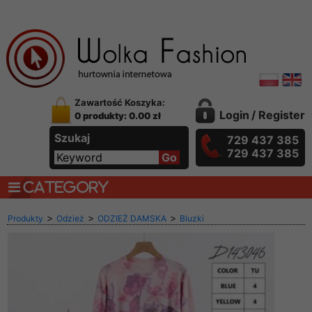
Zawartość Koszyka:
Login
/
Register
0 produkty: 0.00 zł
Szukaj
729 437 385
729 437 385
CATEGORY
>
>
>
Produkty
Odzież
ODZIEŻ DAMSKA
Bluzki